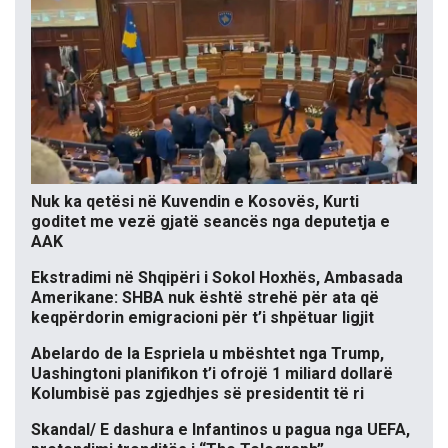
Nuk ka qetësi në Kuvendin e Kosovës, Kurti
goditet me vezë gjatë seancës nga deputetja e
AAK
Ekstradimi në Shqipëri i Sokol Hoxhës, Ambasada
Amerikane: SHBA nuk është strehë për ata që
keqpërdorin emigracioni për t’i shpëtuar ligjit
Abelardo de la Espriela u mbështet nga Trump,
Uashingtoni planifikon t’i ofrojë 1 miliard dollarë
Kolumbisë pas zgjedhjes së presidentit të ri
Skandal/ E dashura e Infantinos u pagua nga UEFA,