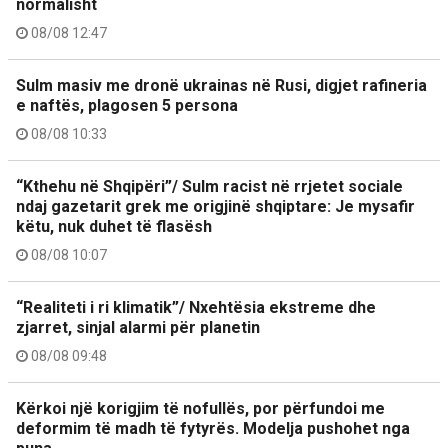
normalisht
08/08 12:47
Sulm masiv me dronë ukrainas në Rusi, digjet rafineria
e naftës, plagosen 5 persona
08/08 10:33
“Kthehu në Shqipëri”/ Sulm racist në rrjetet sociale
ndaj gazetarit grek me origjinë shqiptare: Je mysafir
këtu, nuk duhet të flasësh
08/08 10:07
“Realiteti i ri klimatik”/ Nxehtësia ekstreme dhe
zjarret, sinjal alarmi për planetin
08/08 09:48
Kërkoi një korigjim të nofullës, por përfundoi me
deformim të madh të fytyrës. Modelja pushohet nga