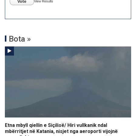
Vote
View Results
Bota »
Etna mbyll qiellin e Siçilisë/ Hiri vullkanik ndal
mbërritjet në Katania, nisjet nga aeroporti vijojnë