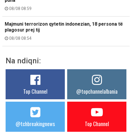
puna
08/08 08:59
Majmuni terrorizon qytetin indonezian, 18 persona të
plagosur prej tij
08/08 08:54
Na ndiqni:
Top Channel
@topchannelalbania
@tchbreakingnews
Top Channel