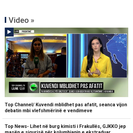
Video »
Top Channel/ Kuvendi mblidhet pas afatit, seanca vijon
debatin mbi vlefshmërinë e vendimeve
Top News- Lihet në burg kimisti i Frakullës, GJKKO jep
masën e sigurisë për kolumbianin e ekstraduar