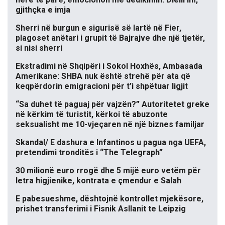
gjithçka e imja
Sherri në burgun e sigurisë së lartë në Fier,
plagoset anëtari i grupit të Bajrajve dhe një tjetër,
si nisi sherri
Ekstradimi në Shqipëri i Sokol Hoxhës, Ambasada
Amerikane: SHBA nuk është strehë për ata që
keqpërdorin emigracioni për t’i shpëtuar ligjit
“Sa duhet të paguaj për vajzën?” Autoritetet greke
në kërkim të turistit, kërkoi të abuzonte
seksualisht me 10-vjeçaren në një biznes familjar
Skandal/ E dashura e Infantinos u pagua nga UEFA,
pretendimi tronditës i “The Telegraph”
30 milionë euro rrogë dhe 5 mijë euro vetëm për
letra higjienike, kontrata e çmendur e Salah
E pabesueshme, dështojnë kontrollet mjekësore,
prishet transferimi i Fisnik Asllanit te Leipzig