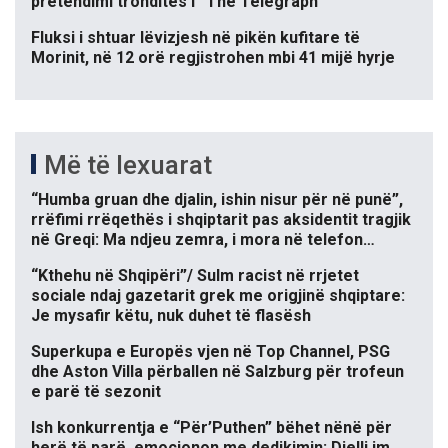
pretendimi tronditës i “The Telegraph”
Fluksi i shtuar lëvizjesh në pikën kufitare të
Morinit, në 12 orë regjistrohen mbi 41 mijë hyrje
Më të lexuarat
“Humba gruan dhe djalin, ishin nisur për në punë”,
rrëfimi rrëqethës i shqiptarit pas aksidentit tragjik
në Greqi: Ma ndjeu zemra, i mora në telefon…
“Kthehu në Shqipëri”/ Sulm racist në rrjetet
sociale ndaj gazetarit grek me origjinë shqiptare:
Je mysafir këtu, nuk duhet të flasësh
Superkupa e Europës vjen në Top Channel, PSG
dhe Aston Villa përballen në Salzburg për trofeun
e parë të sezonit
Ish konkurrentja e “Për’Puthen” bëhet nënë për
herë të parë, emocionon me dedikimin: Dielli im,