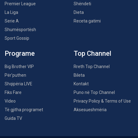
Premier League
Shëndeti
La Liga
Dieta
Serie A
Receta gatimi
Shumësportësh
Sport Gossip
Programe
Top Channel
Big Brother VIP
Rreth Top Channel
Për’puthen
Bileta
Shqipëria LIVE
Kontakt
Fiks Fare
Puno në Top Channel
Video
Privacy Policy & Terms of Use
Të gjitha programet
Aksesueshmëria
Guida TV