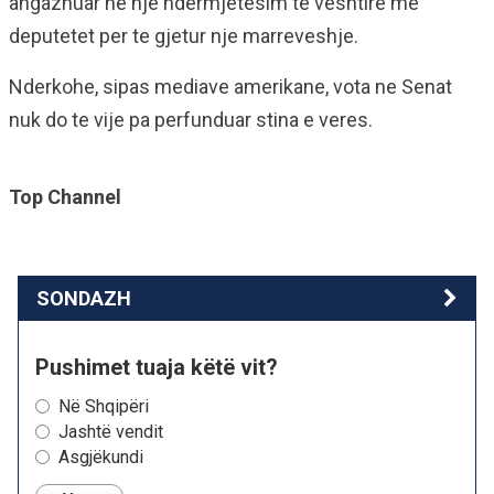
angazhuar ne nje ndermjetesim te veshtire me
deputetet per te gjetur nje marreveshje.
Nderkohe, sipas mediave amerikane, vota ne Senat
nuk do te vije pa perfunduar stina e veres.
Top Channel
SONDAZH
Pushimet tuaja këtë vit?
Në Shqipëri
Jashtë vendit
Asgjëkundi