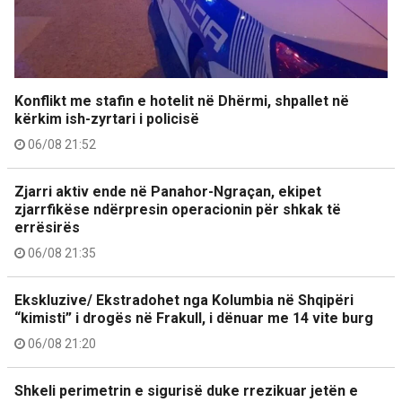
Konflikt me stafin e hotelit në Dhërmi, shpallet në
kërkim ish-zyrtari i policisë
06/08 21:52
Zjarri aktiv ende në Panahor-Ngraçan, ekipet
zjarrfikëse ndërpresin operacionin për shkak të
errësirës
06/08 21:35
Ekskluzive/ Ekstradohet nga Kolumbia në Shqipëri
“kimisti” i drogës në Frakull, i dënuar me 14 vite burg
06/08 21:20
Shkeli perimetrin e sigurisë duke rrezikuar jetën e