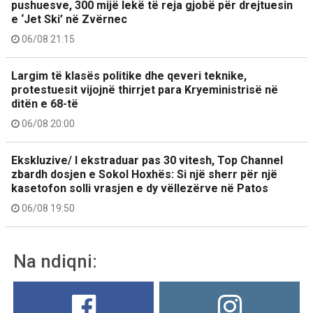
pushuesve, 300 mijë lekë të reja gjobë për drejtuesin
e ‘Jet Ski’ në Zvërnec
06/08 21:15
Largim të klasës politike dhe qeveri teknike,
protestuesit vijojnë thirrjet para Kryeministrisë në
ditën e 68-të
06/08 20:00
Ekskluzive/ I ekstraduar pas 30 vitesh, Top Channel
zbardh dosjen e Sokol Hoxhës: Si një sherr për një
kasetofon solli vrasjen e dy vëllezërve në Patos
06/08 19:50
Na ndiqni: