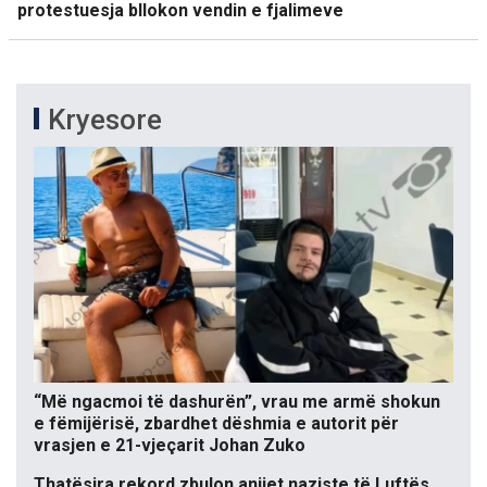
protestuesja bllokon vendin e fjalimeve
Kryesore
“Më ngacmoi të dashurën”, vrau me armë shokun
e fëmijërisë, zbardhet dëshmia e autorit për
vrasjen e 21-vjeçarit Johan Zuko
Thatësira rekord zbulon anijet naziste të Luftës