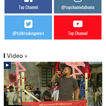
Top Channel
@topchannelalbania
@tchbreakingnews
Top Channel
Video »