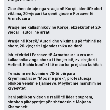
Zbardhen detaje nga vrasja në Korçë, identifikohet
viktima, 20-vjeçari ka qenë pjesë e Forcave të
Armatosura
Vrasje me kallashnikov në Korçë, ekzekutohet 20-
vjeçari, autori në arrati
Vrasja në Korçë/ Autori dhe viktima u përfshinë në
sherr, 20-vjeçarit i gjendet thika në dorë
Ish-efektivi i Forcave të Armatosura u vra me
kallashnikov nga shoku i fëmijërisë, zv. drejtori i
Hetimit: Kishin konflikt të mbartur prej disa kohësh
Tensione në tubimin e 70-të përpara
Kryeministrisë/ “Mos më prek”, protestuesja
bllokon vendin e fjalimeve. Mbyllet me marshim në
kryeqytet
Irani publikon videon e rrallë të liderit suprem,
shtohen pikëpyetjet për shëndetin e Mojtaba
Khameneit