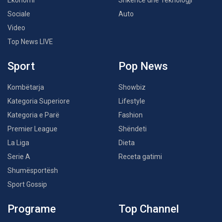
Ekonomi
Shkencë dhe Teknologji
Sociale
Auto
Video
Top News LIVE
Sport
Pop News
Kombëtarja
Showbiz
Kategoria Superiore
Lifestyle
Kategoria e Parë
Fashion
Premier League
Shëndeti
La Liga
Dieta
Serie A
Receta gatimi
Shumësportësh
Sport Gossip
Programe
Top Channel