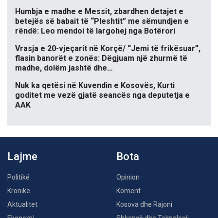
Humbja e madhe e Messit, zbardhen detajet e
betejës së babait të “Pleshtit” me sëmundjen e
rëndë: Leo mendoi të largohej nga Botërori
Vrasja e 20-vjeçarit në Korçë/ “Jemi të frikësuar”,
flasin banorët e zonës: Dëgjuam një zhurmë të
madhe, dolëm jashtë dhe…
Nuk ka qetësi në Kuvendin e Kosovës, Kurti
goditet me vezë gjatë seancës nga deputetja e
AAK
Lajme
Bota
Politikë
Opinion
Kronikë
Koment
Aktualitet
Kosova dhe Rajoni