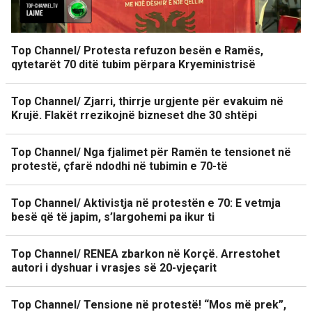
Top Channel/ Protesta refuzon besën e Ramës,
qytetarët 70 ditë tubim përpara Kryeministrisë
Top Channel/ Zjarri, thirrje urgjente për evakuim në
Krujë. Flakët rrezikojnë bizneset dhe 30 shtëpi
Top Channel/ Nga fjalimet për Ramën te tensionet në
protestë, çfarë ndodhi në tubimin e 70-të
Top Channel/ Aktivistja në protestën e 70: E vetmja
besë që të japim, s’largohemi pa ikur ti
Top Channel/ RENEA zbarkon në Korçë. Arrestohet
autori i dyshuar i vrasjes së 20-vjeçarit
Top Channel/ Tensione në protestë! “Mos më prek”,