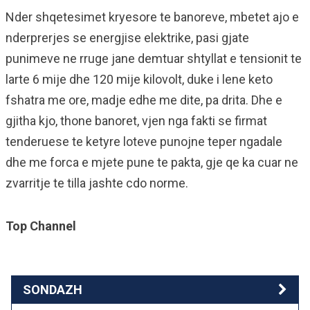
Nder shqetesimet kryesore te banoreve, mbetet ajo e
nderprerjes se energjise elektrike, pasi gjate
punimeve ne rruge jane demtuar shtyllat e tensionit te
larte 6 mije dhe 120 mije kilovolt, duke i lene keto
fshatra me ore, madje edhe me dite, pa drita. Dhe e
gjitha kjo, thone banoret, vjen nga fakti se firmat
tenderuese te ketyre loteve punojne teper ngadale
dhe me forca e mjete pune te pakta, gje qe ka cuar ne
zvarritje te tilla jashte cdo norme.
Top Channel
SONDAZH