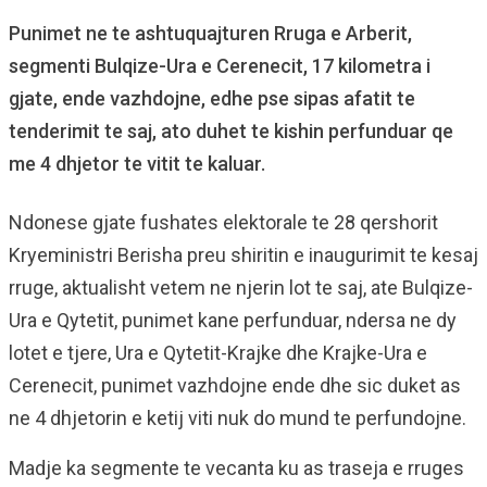
Punimet ne te ashtuquajturen Rruga e Arberit,
segmenti Bulqize-Ura e Cerenecit, 17 kilometra i
gjate, ende vazhdojne, edhe pse sipas afatit te
tenderimit te saj, ato duhet te kishin perfunduar qe
me 4 dhjetor te vitit te kaluar.
Ndonese gjate fushates elektorale te 28 qershorit
Kryeministri Berisha preu shiritin e inaugurimit te kesaj
rruge, aktualisht vetem ne njerin lot te saj, ate Bulqize-
Ura e Qytetit, punimet kane perfunduar, ndersa ne dy
lotet e tjere, Ura e Qytetit-Krajke dhe Krajke-Ura e
Cerenecit, punimet vazhdojne ende dhe sic duket as
ne 4 dhjetorin e ketij viti nuk do mund te perfundojne.
Madje ka segmente te vecanta ku as traseja e rruges