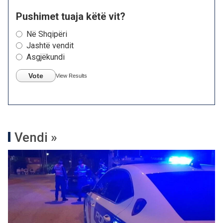
Pushimet tuaja këtë vit?
Në Shqipëri
Jashtë vendit
Asgjëkundi
Vote
View Results
Vendi »