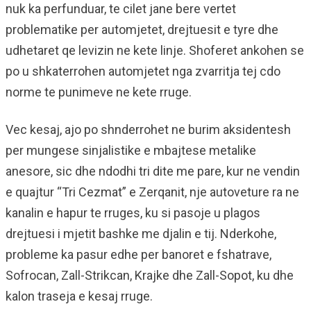
nuk ka perfunduar, te cilet jane bere vertet
problematike per automjetet, drejtuesit e tyre dhe
udhetaret qe levizin ne kete linje. Shoferet ankohen se
po u shkaterrohen automjetet nga zvarritja tej cdo
norme te punimeve ne kete rruge.
Vec kesaj, ajo po shnderrohet ne burim aksidentesh
per mungese sinjalistike e mbajtese metalike
anesore, sic dhe ndodhi tri dite me pare, kur ne vendin
e quajtur “Tri Cezmat” e Zerqanit, nje autoveture ra ne
kanalin e hapur te rruges, ku si pasoje u plagos
drejtuesi i mjetit bashke me djalin e tij. Nderkohe,
probleme ka pasur edhe per banoret e fshatrave,
Sofrocan, Zall-Strikcan, Krajke dhe Zall-Sopot, ku dhe
kalon traseja e kesaj rruge.