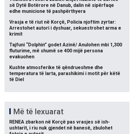
së Dytë Botërore në Danub, dalin në sipërfaqe
edhe municione të pashpërthyera
Vrasja e të riut në Korçë, Policia njoftim zyrtar:
Arrestohet autori i dyshuar, sekuestrohet arma e
krimit
Tajfuni “Dolphin” godet Azinë/ Anulohen mbi 1,300
fluturime, më shumë se 400 mijë persona
evakuohen
Kushte atmosferike të qëndrueshme dhe
temperatura të larta, parashikimi i motit për këtë
të Diel
Më të lexuarat
RENEA zbarkon në Korçë pas vrasjes së ish-
ushtarit, i riu nuk gjendet në banesë, zbulohet
fotoja e autorit