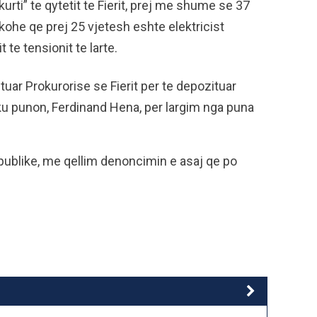
kurti” te qytetit te Fierit, prej me shume se 37
kohe qe prej 25 vjetesh eshte elektricist
 te tensionit te larte.
tuar Prokurorise se Fierit per te depozituar
ku punon, Ferdinand Hena, per largim nga puna
e publike, me qellim denoncimin e asaj qe po