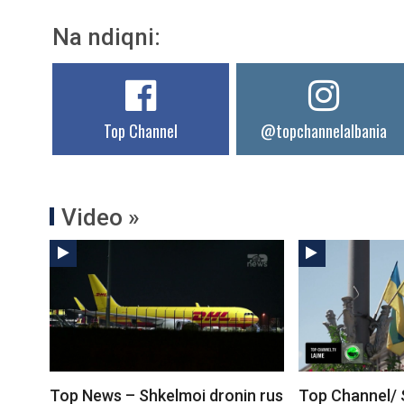
Na ndiqni:
Top Channel
@topchannelalbania
Video »
Top News – Shkelmoi dronin rus
Top Channel/ 