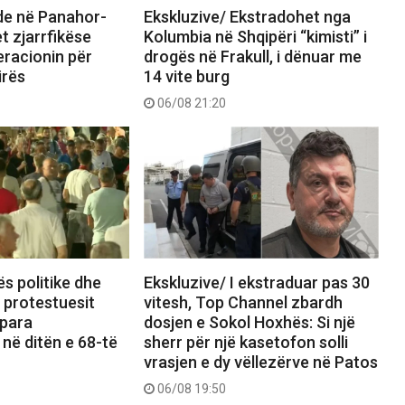
nde në Panahor-
Ekskluzive/ Ekstradohet nga
t zjarrfikëse
Kolumbia në Shqipëri “kimisti” i
eracionin për
drogës në Frakull, i dënuar me
irës
14 vite burg
06/08 21:20
ës politike dhe
Ekskluzive/ I ekstraduar pas 30
, protestuesit
vitesh, Top Channel zbardh
 para
dosjen e Sokol Hoxhës: Si një
 në ditën e 68-të
sherr për një kasetofon solli
vrasjen e dy vëllezërve në Patos
06/08 19:50