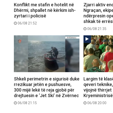
Konflikt me stafin e hotelit në
Zjarri aktiv e
Dhërmi, shpallet në kërkim ish-
Ngraçan, ekipe
zyrtari i policisë
ndërpresin op
shkak të errës
06/08 21:52
06/08 21:35
Shkeli perimetrin e sigurisë duke
Largim të klas
rrezikuar jetën e pushuesve,
qeveri teknike
300 mijë lekë të reja gjobë për
vijojnë thirrjet
drejtuesin e ‘Jet Ski’ në Zvërnec
Kryeministrisë
06/08 21:15
06/08 20:00