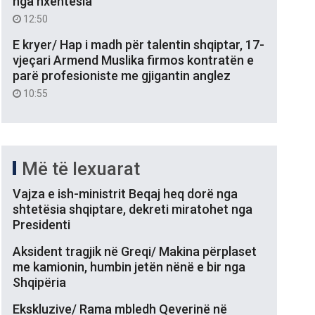
nga nxehtësia
12:50
E kryer/ Hap i madh për talentin shqiptar, 17-
vjeçari Armend Muslika firmos kontratën e
parë profesioniste me gjigantin anglez
10:55
Më të lexuarat
Vajza e ish-ministrit Beqaj heq dorë nga
shtetësia shqiptare, dekreti miratohet nga
Presidenti
Aksident tragjik në Greqi/ Makina përplaset
me kamionin, humbin jetën nënë e bir nga
Shqipëria
Ekskluzive/ Rama mbledh Qeverinë në