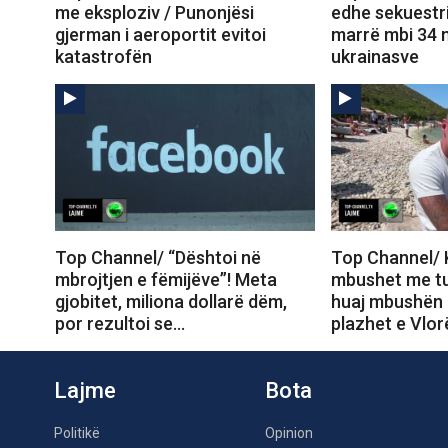
me eksploziv / Punonjësi
edhe sekuestri
gjerman i aeroportit evitoi
marrë mbi 34 
katastrofën
ukrainasve
Top Channel/ “Dështoi në
Top Channel/ 
mbrojtjen e fëmijëve”! Meta
mbushet me tur
gjobitet, miliona dollarë dëm,
huaj mbushën 
por rezultoi se…
plazhet e Vlor
Lajme
Bota
Politikë
Opinion