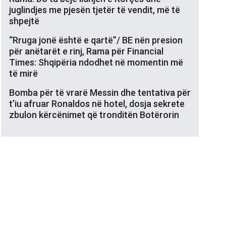
juglindjes me pjesën tjetër të vendit, më të
shpejtë
“Rruga jonë është e qartë”/ BE nën presion
për anëtarët e rinj, Rama për Financial
Times: Shqipëria ndodhet në momentin më
të mirë
Bomba për të vrarë Messin dhe tentativa për
t’iu afruar Ronaldos në hotel, dosja sekrete
zbulon kërcënimet që tronditën Botërorin