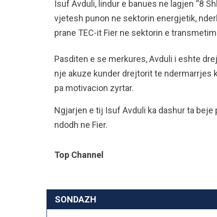
Isuf Avduli, lindur e banues ne lagjen “8 Sh
vjetesh punon ne sektorin energjetik, nder
prane TEC-it Fier ne sektorin e transmetimit
Pasditen e se merkures, Avduli i eshte drej
nje akuze kunder drejtorit te ndermarrjes 
pa motivacion zyrtar.
Ngjarjen e tij Isuf Avduli ka dashur ta bej
ndodh ne Fier.
Top Channel
SONDAZH