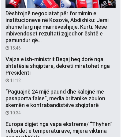
Dështojnë negociatat për formimin e
institucioneve në Kosovë, Abdixhiku: Jemi
shumë larg një marrëveshjeje. Kurti: Nëse
mbivendoset rezultati zgjedhor është e
pamundur që…
15:46
Vajza e ish-ministrit Beqaj heq dorë nga
shtetësia shqiptare, dekreti miratohet nga
Presidenti
11:12
“Paguajnë 24 mijë paund dhe kalojnë me
pasaporta false”, media britanike zbulon
skemën e kontrabandistëve shqiptarë
10:34
Europa digjet nga vapa ekstreme/ “Thyhen”
rekordet e temperaturave, mijëra viktima