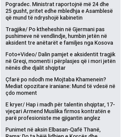
Pogradec. Ministrat raportojnë më 24 dhe
25 gusht, pritet edhe mbledhja e Asamblesë
që mund të ndryshojë kabinetin
Tragjike/ Po ktheheshin në Gjermani pas
pushimeve në vendlindje, humbin jetën në
aksident tre anëtarët e familjes nga Kosova
Foto+Video/ Dalin pamjet e aksidentit tragjik
në Greqi, momenti i përplasjes që i mori jetën
nënës dhe djalit shqiptar
Çfarë po ndodh me Mojtaba Khamenein?
Mediat opozitare iraniane: Mund të vdesë në
çdo moment
E kryer/ Hap i madh për talentin shqiptar, 17-
vjeçari Armend Muslika firmos kontratën e
parë profesioniste me gjigantin anglez
Punimet në aksin Elbasan-Qafë Thanë,
Rama: Do ta bëjë lidhjen e Korçës dhe