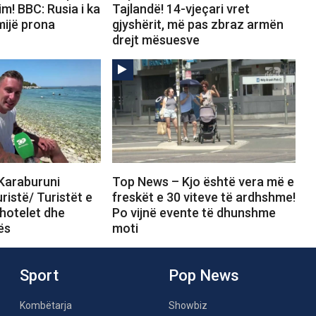
m! BBC: Rusia i ka
Tajlandë! 14-vjeçari vret
mijë prona
gjyshërit, më pas zbraz armën
drejt mësuesve
Karaburuni
Top News – Kjo është vera më e
istë/ Turistët e
freskët e 30 viteve të ardhshme!
hotelet dhe
Po vijnë evente të dhunshme
ës
moti
Sport
Pop News
Kombëtarja
Showbiz