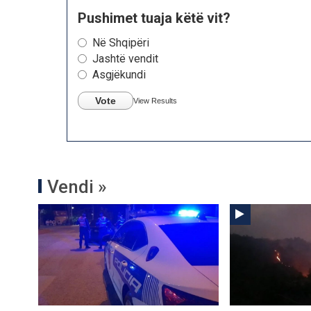
Pushimet tuaja këtë vit?
Në Shqipëri
Jashtë vendit
Asgjëkundi
Vote
View Results
Vendi »