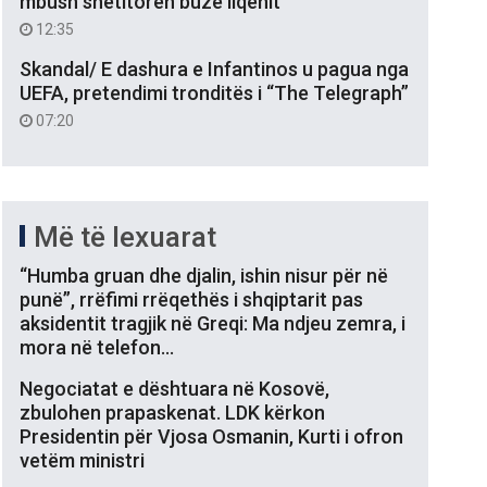
mbush shëtitoren buzë liqenit
12:35
Skandal/ E dashura e Infantinos u pagua nga
UEFA, pretendimi tronditës i “The Telegraph”
07:20
Më të lexuarat
“Humba gruan dhe djalin, ishin nisur për në
punë”, rrëfimi rrëqethës i shqiptarit pas
aksidentit tragjik në Greqi: Ma ndjeu zemra, i
mora në telefon…
Negociatat e dështuara në Kosovë,
zbulohen prapaskenat. LDK kërkon
Presidentin për Vjosa Osmanin, Kurti i ofron
vetëm ministri