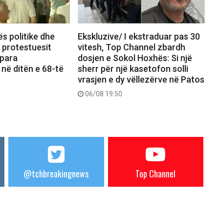
ës politike dhe
Ekskluzive/ I ekstraduar pas 30
, protestuesit
vitesh, Top Channel zbardh
 para
dosjen e Sokol Hoxhës: Si një
 në ditën e 68-të
sherr për një kasetofon solli
vrasjen e dy vëllezërve në Patos
06/08 19:50
@tchbreakingnews
Top Channel