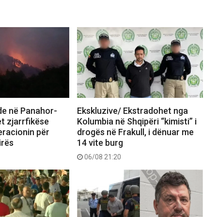
nde në Panahor-
Ekskluzive/ Ekstradohet nga
t zjarrfikëse
Kolumbia në Shqipëri “kimisti” i
eracionin për
drogës në Frakull, i dënuar me
irës
14 vite burg
06/08 21:20