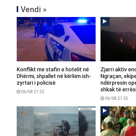
Vendi »
Konflikt me stafin e hotelit në
Zjarri aktiv e
Dhërmi, shpallet në kërkim ish-
Ngraçan, ekipe
zyrtari i policisë
ndërpresin op
shkak të errës
06/08 21:52
06/08 21:35