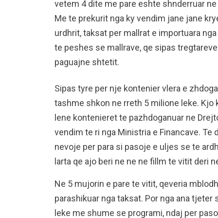
vetem 4 dite me pare eshte shnderruar ne u
Me te prekurit nga ky vendim jane jane kry
urdhrit, taksat per mallrat e importuara n
te peshes se mallrave, qe sipas tregtareve 
paguajne shtetit.
Sipas tyre per nje kontenier vlera e zhdoga
tashme shkon ne rreth 5 milione leke. Kjo k
lene kontenieret te pazhdoganuar ne Drejt
vendim te ri nga Ministria e Financave. Te
nevoje per para si pasoje e uljes se te a
larta qe ajo beri ne ne ne fillm te vitit deri
Ne 5 mujorin e pare te vitit, qeveria mblod
parashikuar nga taksat. Por nga ana tjeter
leke me shume se programi, ndaj per pasoje