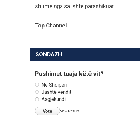
shume nga sa ishte parashikuar.
Top Channel
SONDAZH
Pushimet tuaja këtë vit?
Në Shqipëri
Jashtë vendit
Asgjëkundi
Vote
View Results