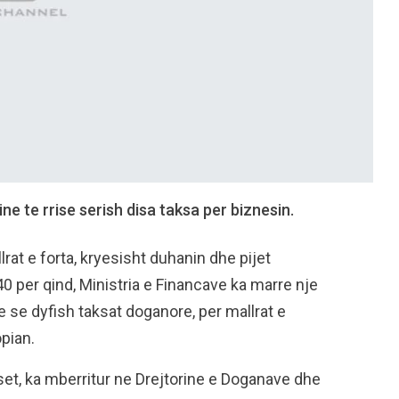
e te rrise serish disa taksa per biznesin.
lrat e forta, kryesisht duhanin dhe pijet
40 per qind, Ministria e Financave ka marre nje
me se dyfish taksat doganore, per mallrat e
pian.
et, ka mberritur ne Drejtorine e Doganave dhe