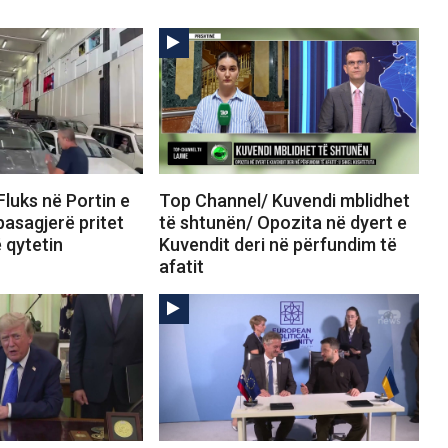
luks në Portin e
Top Channel/ Kuvendi mblidhet
pasagjerë pritet
të shtunën/ Opozita në dyert e
ë qytetin
Kuvendit deri në përfundim të
afatit