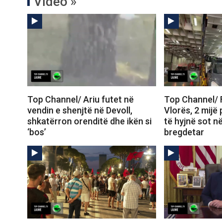
Video »
Top Channel/ Ariu futet në
Top Channel/ F
vendin e shenjtë në Devoll,
Vlorës, 2 mijë 
shkatërron orenditë dhe ikën si
të hyjnë sot n
‘bos’
bregdetar