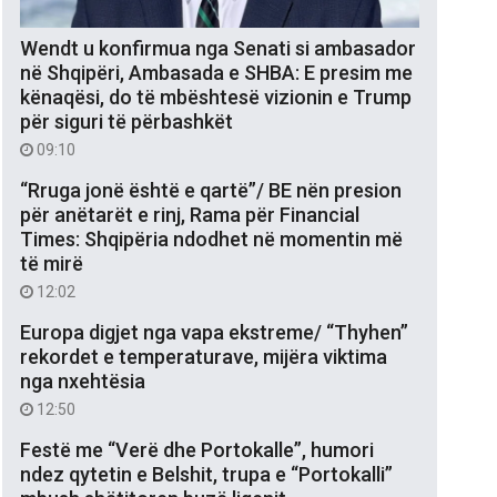
Wendt u konfirmua nga Senati si ambasador
në Shqipëri, Ambasada e SHBA: E presim me
kënaqësi, do të mbështesë vizionin e Trump
për siguri të përbashkët
09:10
“Rruga jonë është e qartë”/ BE nën presion
për anëtarët e rinj, Rama për Financial
Times: Shqipëria ndodhet në momentin më
të mirë
12:02
Europa digjet nga vapa ekstreme/ “Thyhen”
rekordet e temperaturave, mijëra viktima
nga nxehtësia
12:50
Festë me “Verë dhe Portokalle”, humori
ndez qytetin e Belshit, trupa e “Portokalli”