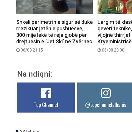
Shkeli perimetrin e sigurisë duke
Largim të klas
rrezikuar jetën e pushuesve,
qeveri teknike
300 mijë lekë të reja gjobë për
vijojnë thirrjet
drejtuesin e ‘Jet Ski’ në Zvërnec
Kryeministrisë
06/08 21:15
06/08 20:00
Na ndiqni:
Top Channel
@topchannelalbania