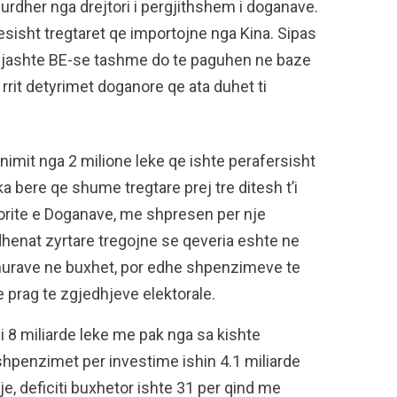
rdher nga drejtori i pergjithshem i doganave.
esisht tregtaret qe importojne nga Kina. Sipas
ga jashte BE-se tashme do te paguhen ne baze
rrit detyrimet doganore qe ata duhet ti
nimit nga 2 milione leke qe ishte perafersisht
a bere qe shume tregtare prej tre ditesh t’i
orite e Doganave, me shpresen per nje
 dhenat zyrtare tregojne se qeveria eshte ne
rdhurave ne buxhet, por edhe shpenzimeve te
 ne prag te zgjedhjeve elektorale.
hi 8 miliarde leke me pak nga sa kishte
 shpenzimet per investime ishin 4.1 miliarde
, deficiti buxhetor ishte 31 per qind me