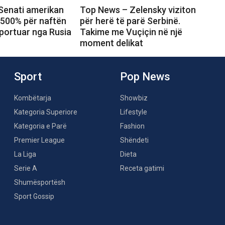
Senati amerikan
Top News – Zelensky viziton
 500% për naftën
për herë të parë Serbinë.
portuar nga Rusia
Takime me Vuçiçin në një
moment delikat
Sport
Pop News
Kombëtarja
Showbiz
Kategoria Superiore
Lifestyle
Kategoria e Parë
Fashion
Premier League
Shëndeti
La Liga
Dieta
Serie A
Receta gatimi
Shumësportësh
Sport Gossip