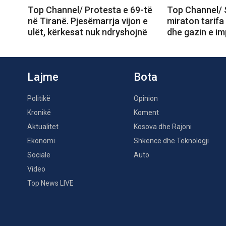
Top Channel/ Protesta e 69-të
Top Channel/ 
në Tiranë. Pjesëmarrja vijon e
miraton tarifa
ulët, kërkesat nuk ndryshojnë
dhe gazin e im
Lajme
Bota
Politikë
Opinion
Kronikë
Koment
Aktualitet
Kosova dhe Rajoni
Ekonomi
Shkencë dhe Teknologji
Sociale
Auto
Video
Top News LIVE