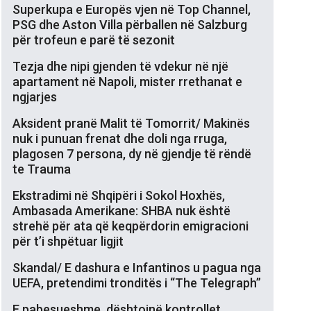
Superkupa e Europës vjen në Top Channel,
PSG dhe Aston Villa përballen në Salzburg
për trofeun e parë të sezonit
Tezja dhe nipi gjenden të vdekur në një
apartament në Napoli, mister rrethanat e
ngjarjes
Aksident pranë Malit të Tomorrit/ Makinës
nuk i punuan frenat dhe doli nga rruga,
plagosen 7 persona, dy në gjendje të rëndë
te Trauma
Ekstradimi në Shqipëri i Sokol Hoxhës,
Ambasada Amerikane: SHBA nuk është
strehë për ata që keqpërdorin emigracioni
për t’i shpëtuar ligjit
Skandal/ E dashura e Infantinos u pagua nga
UEFA, pretendimi tronditës i “The Telegraph”
E pabesueshme, dështojnë kontrollet