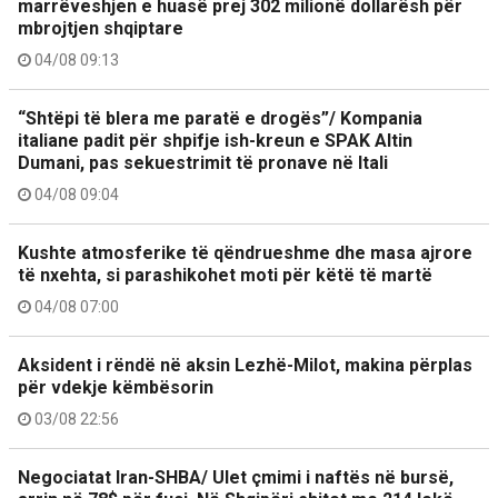
marrëveshjen e huasë prej 302 milionë dollarësh për
mbrojtjen shqiptare
04/08 09:13
“Shtëpi të blera me paratë e drogës”/ Kompania
italiane padit për shpifje ish-kreun e SPAK Altin
Dumani, pas sekuestrimit të pronave në Itali
04/08 09:04
Kushte atmosferike të qëndrueshme dhe masa ajrore
të nxehta, si parashikohet moti për këtë të martë
04/08 07:00
Aksident i rëndë në aksin Lezhë-Milot, makina përplas
për vdekje këmbësorin
03/08 22:56
Negociatat Iran-SHBA/ Ulet çmimi i naftës në bursë,