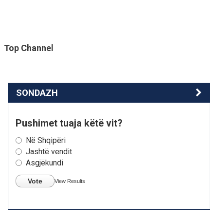
Top Channel
SONDAZH
Pushimet tuaja këtë vit?
Në Shqipëri
Jashtë vendit
Asgjëkundi
Vote
View Results