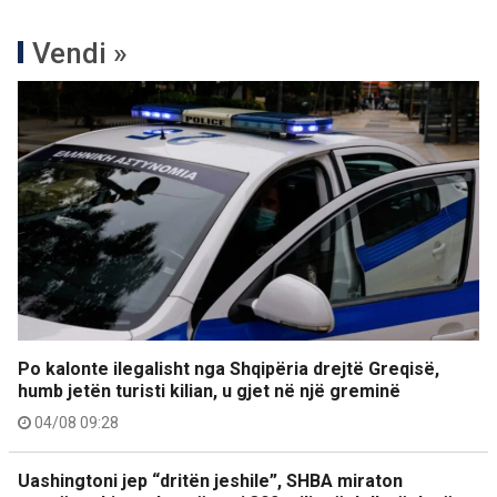
Vendi »
Po kalonte ilegalisht nga Shqipëria drejtë Greqisë,
humb jetën turisti kilian, u gjet në një greminë
04/08 09:28
Uashingtoni jep “dritën jeshile”, SHBA miraton