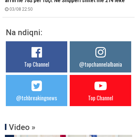
arrin në 78$ për fuçi. Në Shqipëri shitet me 214 lekë
03/08 22:50
Na ndiqni:
Top Channel
@topchannelalbania
@tchbreakingnews
Top Channel
Video »