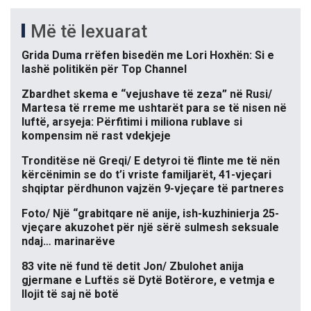
Më të lexuarat
Grida Duma rrëfen bisedën me Lori Hoxhën: Si e
lashë politikën për Top Channel
Zbardhet skema e “vejushave të zeza” në Rusi/
Martesa të rreme me ushtarët para se të nisen në
luftë, arsyeja: Përfitimi i miliona rublave si
kompensim në rast vdekjeje
Tronditëse në Greqi/ E detyroi të flinte me të nën
kërcënimin se do t’i vriste familjarët, 41-vjeçari
shqiptar përdhunon vajzën 9-vjeçare të partneres
Foto/ Një “grabitqare në anije, ish-kuzhinierja 25-
vjeçare akuzohet për një sërë sulmesh seksuale
ndaj… marinarëve
83 vite në fund të detit Jon/ Zbulohet anija
gjermane e Luftës së Dytë Botërore, e vetmja e
llojit të saj në botë