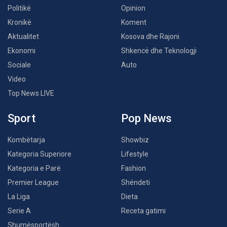
Politikë
Opinion
Kronikë
Koment
Aktualitet
Kosova dhe Rajoni
Ekonomi
Shkencë dhe Teknologji
Sociale
Auto
Video
Top News LIVE
Sport
Pop News
Kombëtarja
Showbiz
Kategoria Superiore
Lifestyle
Kategoria e Parë
Fashion
Premier League
Shëndeti
La Liga
Dieta
Serie A
Receta gatimi
Shumësportësh