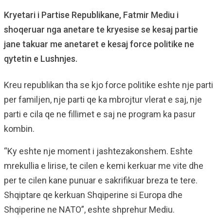
Kryetari i Partise Republikane, Fatmir Mediu i
shoqeruar nga anetare te kryesise se kesaj partie
jane takuar me anetaret e kesaj force politike ne
qytetin e Lushnjes.
Kreu republikan tha se kjo force politike eshte nje parti
per familjen, nje parti qe ka mbrojtur vlerat e saj, nje
parti e cila qe ne fillimet e saj ne program ka pasur
kombin.
“Ky eshte nje moment i jashtezakonshem. Eshte
mrekullia e lirise, te cilen e kemi kerkuar me vite dhe
per te cilen kane punuar e sakrifikuar breza te tere.
Shqiptare qe kerkuan Shqiperine si Europa dhe
Shqiperine ne NATO”, eshte shprehur Mediu.