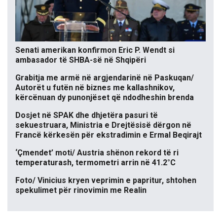
Senati amerikan konfirmon Eric P. Wendt si
ambasador të SHBA-së në Shqipëri
Grabitja me armë në argjendarinë në Paskuqan/
Autorët u futën në biznes me kallashnikov,
kërcënuan dy punonjëset që ndodheshin brenda
Dosjet në SPAK dhe dhjetëra pasuri të
sekuestruara, Ministria e Drejtësisë dërgon në
Francë kërkesën për ekstradimin e Ermal Beqirajt
‘Çmendet’ moti/ Austria shënon rekord të ri
temperaturash, termometri arrin në 41.2°C
Foto/ Vinicius kryen veprimin e papritur, shtohen
spekulimet për rinovimin me Realin