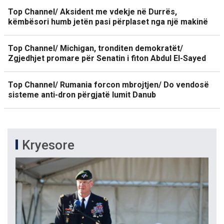
Top Channel/ Aksident me vdekje në Durrës,
këmbësori humb jetën pasi përplaset nga një makinë
Top Channel/ Michigan, tronditen demokratët/
Zgjedhjet promare për Senatin i fiton Abdul El-Sayed
Top Channel/ Rumania forcon mbrojtjen/ Do vendosë
sisteme anti-dron përgjatë lumit Danub
Kryesore