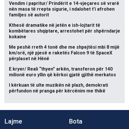
Vendim i papritur/ Prindërit e 14-vjeçares së vrarë
nën masa të rrepta sigurie, i ndalohet t’i afrohen
familjes së autorit
Kthesë dramatike në jetën e ish-lojtarit të
kombëtares shqiptare, arrestohet për shpërndarje
kokaine
Me peshë rreth 4 tonë dhe me shpejtësi mbi 8 mijë
km/orë, një pjesë e raketës Falcon 9 të SpaceX
përplaset në Hënë
E kryer/ Reali “thyen” arkën, transferon për 140
milionë euro yllin që kërkoi gjatë gjithë merkatos
I kërkuan të ulte muzikën në plazh, demokrati
përfundon në pranga për kërcënim me thikë
Lajme
Bota