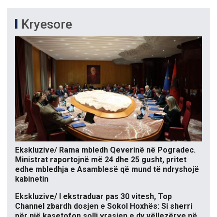
Kryesore
Ekskluzive/ Rama mbledh Qeverinë në Pogradec.
Ministrat raportojnë më 24 dhe 25 gusht, pritet
edhe mbledhja e Asamblesë që mund të ndryshojë
kabinetin
Ekskluzive/ I ekstraduar pas 30 vitesh, Top
Channel zbardh dosjen e Sokol Hoxhës: Si sherri
për një kasetofon solli vrasjen e dy vëllezërve në