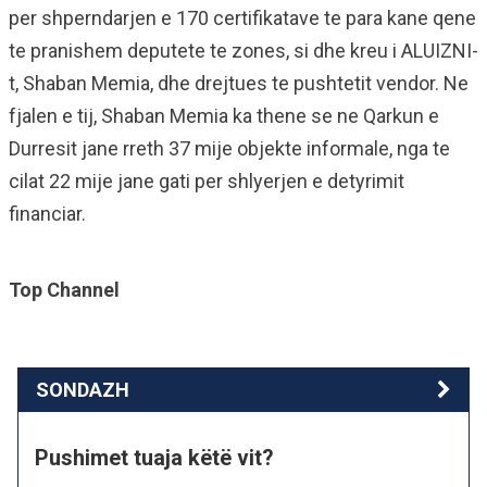
per shperndarjen e 170 certifikatave te para kane qene
te pranishem deputete te zones, si dhe kreu i ALUIZNI-
t, Shaban Memia, dhe drejtues te pushtetit vendor. Ne
fjalen e tij, Shaban Memia ka thene se ne Qarkun e
Durresit jane rreth 37 mije objekte informale, nga te
cilat 22 mije jane gati per shlyerjen e detyrimit
financiar.
Top Channel
SONDAZH
Pushimet tuaja këtë vit?