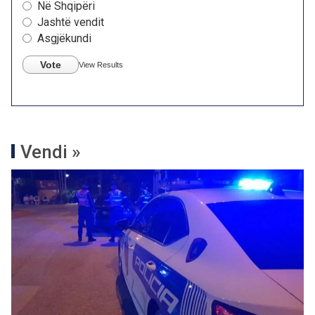
Në Shqipëri
Jashtë vendit
Asgjëkundi
Vote
View Results
Vendi »