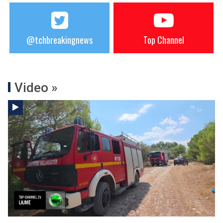
@tchbreakingnews
Top Channel
Video »