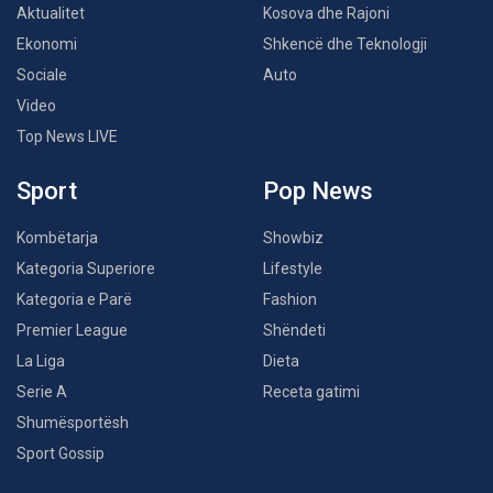
Aktualitet
Kosova dhe Rajoni
Ekonomi
Shkencë dhe Teknologji
Sociale
Auto
Video
Top News LIVE
Sport
Pop News
Kombëtarja
Showbiz
Kategoria Superiore
Lifestyle
Kategoria e Parë
Fashion
Premier League
Shëndeti
La Liga
Dieta
Serie A
Receta gatimi
Shumësportësh
Sport Gossip