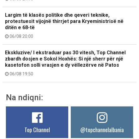
Largim të klasës politike dhe qeveri teknike,
protestuesit vijojnë thirrjet para Kryeministrisë në
ditën e 68-të
06/08 20:00
Ekskluzive/ I ekstraduar pas 30 vitesh, Top Channel
zbardh dosjen e Sokol Hoxhës: Si një sherr për një
kasetofon solli vrasjen e dy vëllezërve në Patos
06/08 19:50
Na ndiqni:
Top Channel
@topchannelalbania