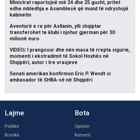
Ministrat raportojnë më 24 dhe 25 gusht, pritet
edhe mbledhja e Asamblesë që mund të ndryshojë
kabinetin
Aventurë e re për Asllanin, ylli shqiptar
transferohet te klubi i njohur gjerman për 30
milionë euro
VIDEO/ I prangosur dhe nën masa të rrepta sigurie,
momenti i ekstradimit të Sokol Hoxhës në
Shqipëri, autor i tre vrasjeve
Senati amerikan konfirmon Eric P. Wendt si
ambasador të SHBA-së në Shqipëri
Lajme
Bota
Politikë
Opinion
Kronikë
Koment