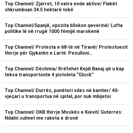
Top Channel/ Zjarret, 10 vatra ende aktive/ Flakët
shkrumbuan 34.5 hektarë tokë
Top Channel/Spanjë, opozita bllokon qeverinë/ Lufta
politike lë në rrugë 1000 fëmijë marokenë
Top Channel/ Protesta e 68-të në Tiranë/ Protestuesit
thirrje për Gjykatën e Lartë: Pezulloni…
Top Channel/ Dëshmia/ Rrëfehet Kejdi Banaj që u kap
teksa transportonte 4 pistoleta “Glock”
Top Channel/ Durrës, punëtori vdes në kantier/ 40-
vjeçari u transportua në spital, por nuk mbijetoi
Top Channel/ OKB thirrje Moskës e Kievit/ Guterres:
Ndalni sulmet me raketa e dronë