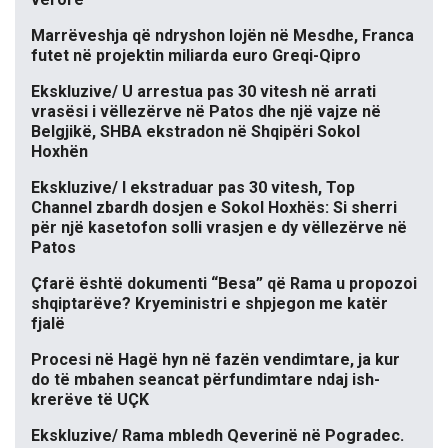
Marrëveshja që ndryshon lojën në Mesdhe, Franca
futet në projektin miliarda euro Greqi-Qipro
Ekskluzive/ U arrestua pas 30 vitesh në arrati
vrasësi i vëllezërve në Patos dhe një vajze në
Belgjikë, SHBA ekstradon në Shqipëri Sokol
Hoxhën
Ekskluzive/ I ekstraduar pas 30 vitesh, Top
Channel zbardh dosjen e Sokol Hoxhës: Si sherri
për një kasetofon solli vrasjen e dy vëllezërve në
Patos
Çfarë është dokumenti “Besa” që Rama u propozoi
shqiptarëve? Kryeministri e shpjegon me katër
fjalë
Procesi në Hagë hyn në fazën vendimtare, ja kur
do të mbahen seancat përfundimtare ndaj ish-
krerëve të UÇK
Ekskluzive/ Rama mbledh Qeverinë në Pogradec.