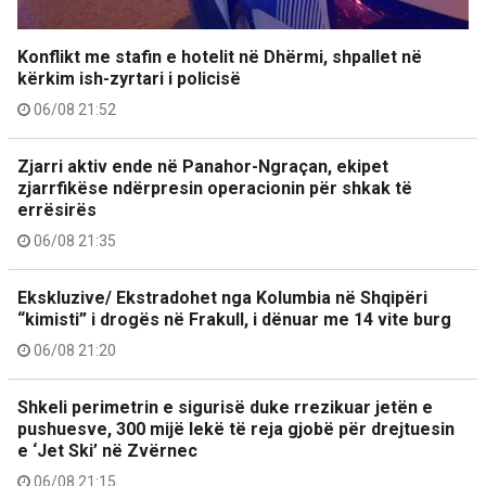
Konflikt me stafin e hotelit në Dhërmi, shpallet në
kërkim ish-zyrtari i policisë
06/08 21:52
Zjarri aktiv ende në Panahor-Ngraçan, ekipet
zjarrfikëse ndërpresin operacionin për shkak të
errësirës
06/08 21:35
Ekskluzive/ Ekstradohet nga Kolumbia në Shqipëri
“kimisti” i drogës në Frakull, i dënuar me 14 vite burg
06/08 21:20
Shkeli perimetrin e sigurisë duke rrezikuar jetën e
pushuesve, 300 mijë lekë të reja gjobë për drejtuesin
e ‘Jet Ski’ në Zvërnec
06/08 21:15