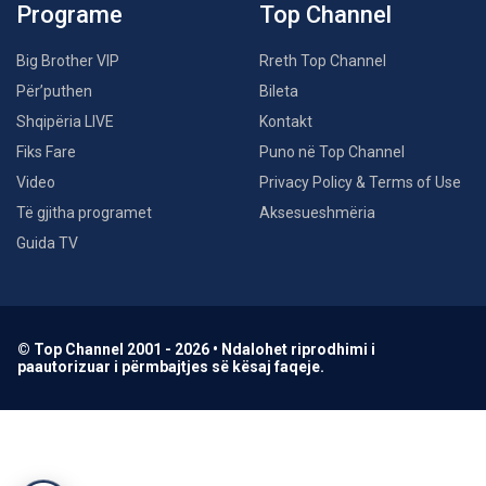
Programe
Top Channel
Big Brother VIP
Rreth Top Channel
Për’puthen
Bileta
Shqipëria LIVE
Kontakt
Fiks Fare
Puno në Top Channel
Video
Privacy Policy & Terms of Use
Të gjitha programet
Aksesueshmëria
Guida TV
© Top Channel 2001 - 2026 • Ndalohet riprodhimi i
paautorizuar i përmbajtjes së kësaj faqeje.