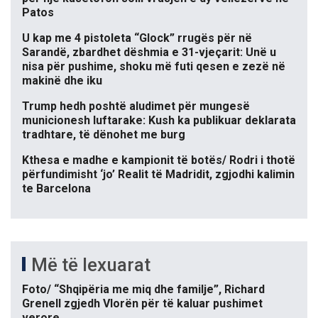
Patos
U kap me 4 pistoleta “Glock” rrugës për në
Sarandë, zbardhet dëshmia e 31-vjeçarit: Unë u
nisa për pushime, shoku më futi qesen e zezë në
makinë dhe iku
Trump hedh poshtë aludimet për mungesë
municionesh luftarake: Kush ka publikuar deklarata
tradhtare, të dënohet me burg
Kthesa e madhe e kampionit të botës/ Rodri i thotë
përfundimisht ‘jo’ Realit të Madridit, zgjodhi kalimin
te Barcelona
Më të lexuarat
Foto/ “Shqipëria me miq dhe familje”, Richard
Grenell zgjedh Vlorën për të kaluar pushimet
verore