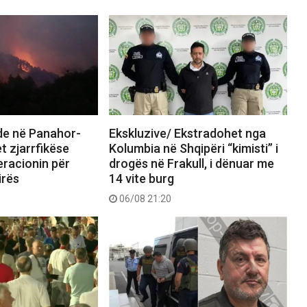
nde në Panahor-
Ekskluzive/ Ekstradohet nga
t zjarrfikëse
Kolumbia në Shqipëri “kimisti” i
eracionin për
drogës në Frakull, i dënuar me
irës
14 vite burg
06/08 21:20