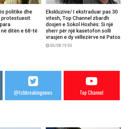
ës politike dhe
Ekskluzive/ I ekstraduar pas 30
, protestuesit
vitesh, Top Channel zbardh
 para
dosjen e Sokol Hoxhës: Si një
 në ditën e 68-të
sherr për një kasetofon solli
vrasjen e dy vëllezërve në Patos
06/08 19:50
@tchbreakingnews
Top Channel