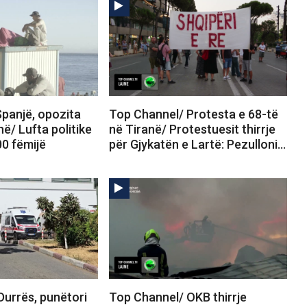
panjë, opozita
Top Channel/ Protesta e 68-të
në/ Lufta politike
në Tiranë/ Protestuesit thirrje
00 fëmijë
për Gjykatën e Lartë: Pezulloni…
Durrës, punëtori
Top Channel/ OKB thirrje