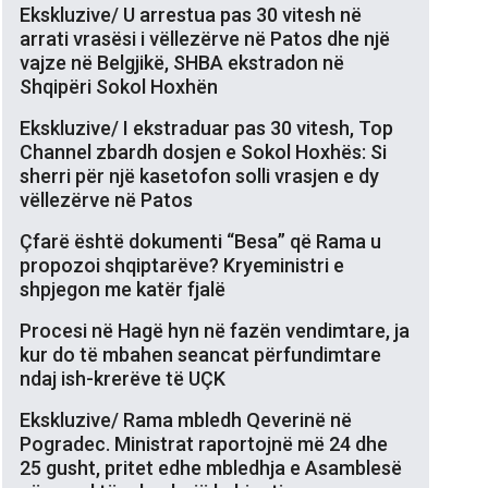
Ekskluzive/ U arrestua pas 30 vitesh në
arrati vrasësi i vëllezërve në Patos dhe një
vajze në Belgjikë, SHBA ekstradon në
Shqipëri Sokol Hoxhën
Ekskluzive/ I ekstraduar pas 30 vitesh, Top
Channel zbardh dosjen e Sokol Hoxhës: Si
sherri për një kasetofon solli vrasjen e dy
vëllezërve në Patos
Çfarë është dokumenti “Besa” që Rama u
propozoi shqiptarëve? Kryeministri e
shpjegon me katër fjalë
Procesi në Hagë hyn në fazën vendimtare, ja
kur do të mbahen seancat përfundimtare
ndaj ish-krerëve të UÇK
Ekskluzive/ Rama mbledh Qeverinë në
Pogradec. Ministrat raportojnë më 24 dhe
25 gusht, pritet edhe mbledhja e Asamblesë