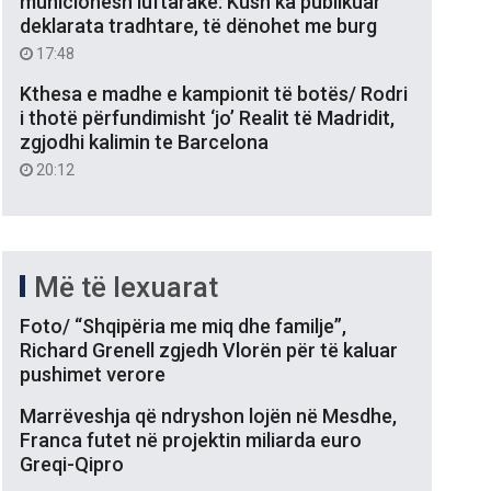
municionesh luftarake: Kush ka publikuar
deklarata tradhtare, të dënohet me burg
17:48
Kthesa e madhe e kampionit të botës/ Rodri
i thotë përfundimisht ‘jo’ Realit të Madridit,
zgjodhi kalimin te Barcelona
20:12
Më të lexuarat
Foto/ “Shqipëria me miq dhe familje”,
Richard Grenell zgjedh Vlorën për të kaluar
pushimet verore
Marrëveshja që ndryshon lojën në Mesdhe,
Franca futet në projektin miliarda euro
Greqi-Qipro