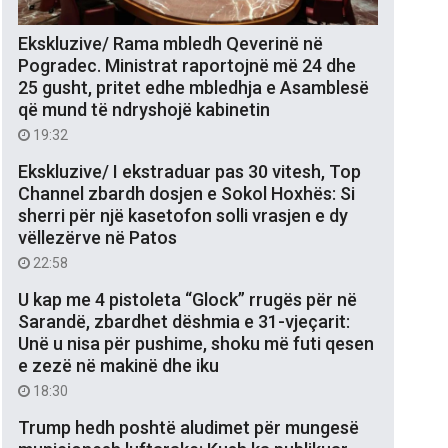
Ekskluzive/ Rama mbledh Qeverinë në
Pogradec. Ministrat raportojnë më 24 dhe
25 gusht, pritet edhe mbledhja e Asamblesë
që mund të ndryshojë kabinetin
19:32
Ekskluzive/ I ekstraduar pas 30 vitesh, Top
Channel zbardh dosjen e Sokol Hoxhës: Si
sherri për një kasetofon solli vrasjen e dy
vëllezërve në Patos
22:58
U kap me 4 pistoleta “Glock” rrugës për në
Sarandë, zbardhet dëshmia e 31-vjeçarit:
Unë u nisa për pushime, shoku më futi qesen
e zezë në makinë dhe iku
18:30
Trump hedh poshtë aludimet për mungesë