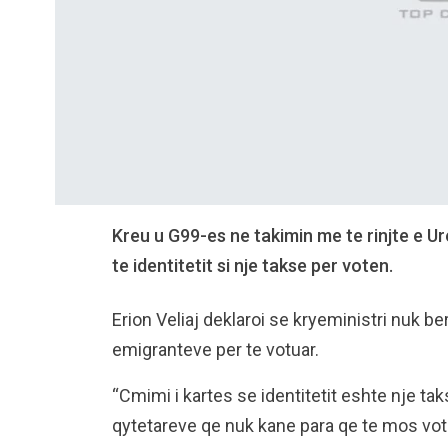
Kreu u G99-es ne takimin me te rinjte e U
te identitetit si nje takse per voten.
Erion Veliaj deklaroi se kryeministri nuk ber
emigranteve per te votuar.
“Cmimi i kartes se identitetit eshte nje t
qytetareve qe nuk kane para qe te mos votoj