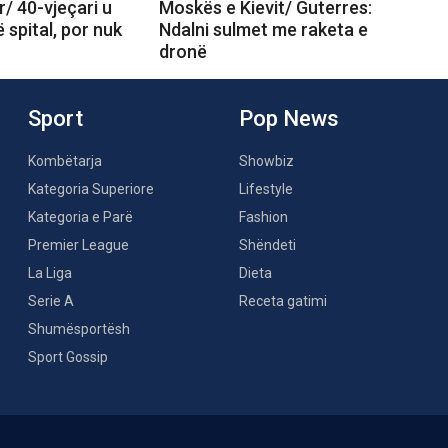
r/ 40-vjeçari u
Moskës e Kievit/ Guterres:
 spital, por nuk
Ndalni sulmet me raketa e
dronë
Sport
Pop News
Kombëtarja
Showbiz
Kategoria Superiore
Lifestyle
Kategoria e Parë
Fashion
Premier League
Shëndeti
La Liga
Dieta
Serie A
Receta gatimi
Shumësportësh
Sport Gossip