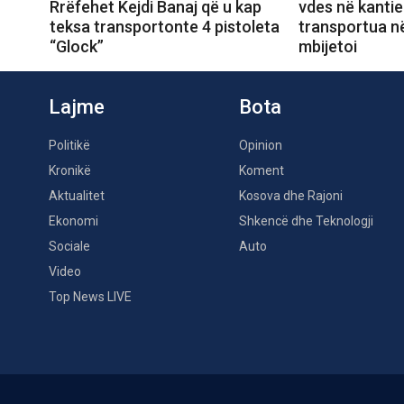
Rrëfehet Kejdi Banaj që u kap
vdes në kantie
teksa transportonte 4 pistoleta
transportua në
“Glock”
mbijetoi
Lajme
Bota
Politikë
Opinion
Kronikë
Koment
Aktualitet
Kosova dhe Rajoni
Ekonomi
Shkencë dhe Teknologji
Sociale
Auto
Video
Top News LIVE