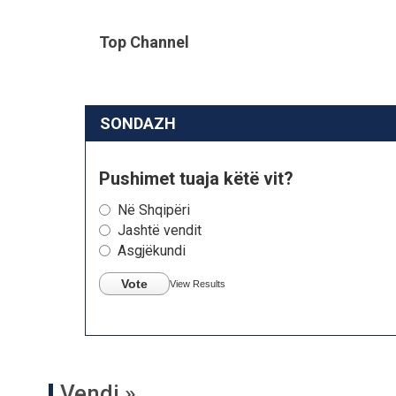
Top Channel
SONDAZH
Pushimet tuaja këtë vit?
Në Shqipëri
Jashtë vendit
Asgjëkundi
Vote
View Results
Vendi »