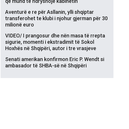
që mund të ndryshojë kabinetin
Aventurë e re për Asllanin, ylli shqiptar
transferohet te klubi i njohur gjerman për 30
milionë euro
VIDEO/ I prangosur dhe nën masa të rrepta
sigurie, momenti i ekstradimit të Sokol
Hoxhës në Shqipëri, autor i tre vrasjeve
Senati amerikan konfirmon Eric P. Wendt si
ambasador të SHBA-së në Shqipëri