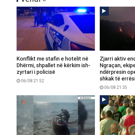
Konflikt me stafin e hotelit në
Zjarri aktiv e
Dhërmi, shpallet në kërkim ish-
Ngraçan, ekipe
zyrtari i policisë
ndërpresin op
shkak të errës
06/08 21:52
06/08 21:35