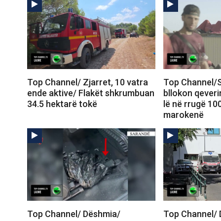
Top Channel/ Zjarret, 10 vatra
Top Channel/S
ende aktive/ Flakët shkrumbuan
bllokon qeveri
34.5 hektarë tokë
lë në rrugë 10
marokenë
Top Channel/ Dëshmia/
Top Channel/ 