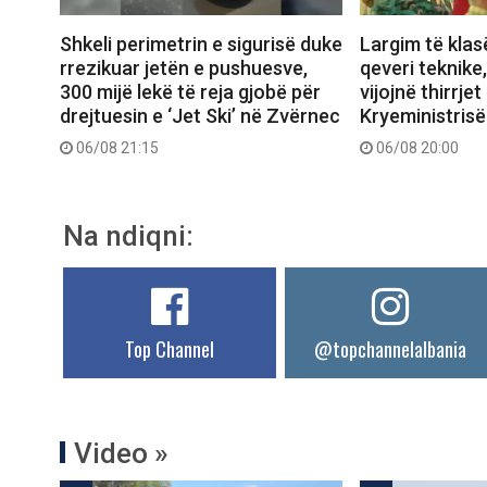
Shkeli perimetrin e sigurisë duke
Largim të klas
rrezikuar jetën e pushuesve,
qeveri teknike
300 mijë lekë të reja gjobë për
vijojnë thirrjet
drejtuesin e ‘Jet Ski’ në Zvërnec
Kryeministrisë
06/08 21:15
06/08 20:00
Na ndiqni:
Top Channel
@topchannelalbania
Video »