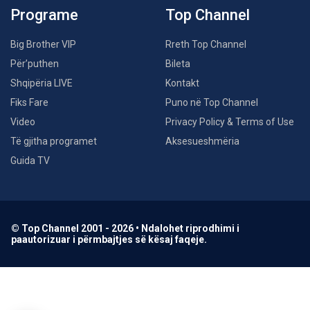
Programe
Top Channel
Big Brother VIP
Rreth Top Channel
Për’puthen
Bileta
Shqipëria LIVE
Kontakt
Fiks Fare
Puno në Top Channel
Video
Privacy Policy & Terms of Use
Të gjitha programet
Aksesueshmëria
Guida TV
© Top Channel 2001 - 2026 • Ndalohet riprodhimi i
paautorizuar i përmbajtjes së kësaj faqeje.