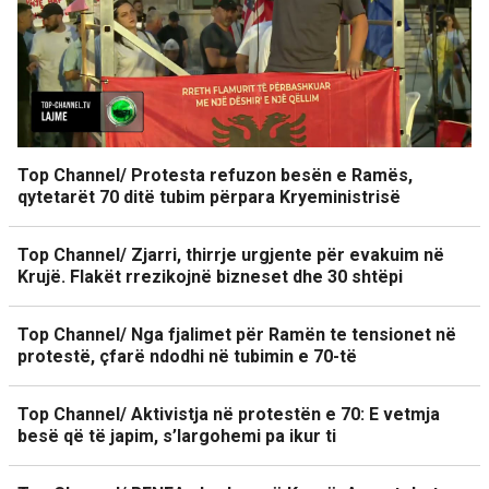
Top Channel/ Protesta refuzon besën e Ramës,
qytetarët 70 ditë tubim përpara Kryeministrisë
Top Channel/ Zjarri, thirrje urgjente për evakuim në
Krujë. Flakët rrezikojnë bizneset dhe 30 shtëpi
Top Channel/ Nga fjalimet për Ramën te tensionet në
protestë, çfarë ndodhi në tubimin e 70-të
Top Channel/ Aktivistja në protestën e 70: E vetmja
besë që të japim, s’largohemi pa ikur ti