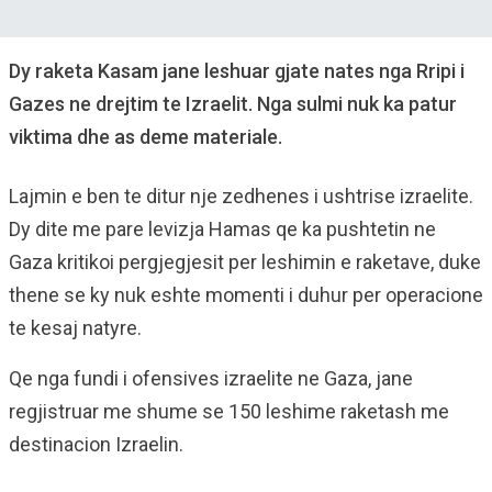
Dy raketa Kasam jane leshuar gjate nates nga Rripi i
Gazes ne drejtim te Izraelit. Nga sulmi nuk ka patur
viktima dhe as deme materiale.
Lajmin e ben te ditur nje zedhenes i ushtrise izraelite.
Dy dite me pare levizja Hamas qe ka pushtetin ne
Gaza kritikoi pergjegjesit per leshimin e raketave, duke
thene se ky nuk eshte momenti i duhur per operacione
te kesaj natyre.
Qe nga fundi i ofensives izraelite ne Gaza, jane
regjistruar me shume se 150 leshime raketash me
destinacion Izraelin.