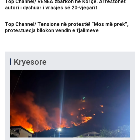
Top Channel/ RENEA zbarkon në Korçë. Arrestohet
autori i dyshuar i vrasjes së 20-vjeçarit
Top Channel/ Tensione në protestë! “Mos më prek”,
protestuesja bllokon vendin e fjalimeve
Kryesore