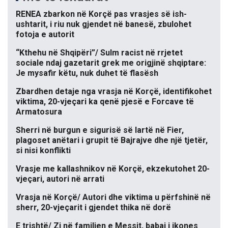
RENEA zbarkon në Korçë pas vrasjes së ish-
ushtarit, i riu nuk gjendet në banesë, zbulohet
fotoja e autorit
“Kthehu në Shqipëri”/ Sulm racist në rrjetet
sociale ndaj gazetarit grek me origjinë shqiptare:
Je mysafir këtu, nuk duhet të flasësh
Zbardhen detaje nga vrasja në Korçë, identifikohet
viktima, 20-vjeçari ka qenë pjesë e Forcave të
Armatosura
Sherri në burgun e sigurisë së lartë në Fier,
plagoset anëtari i grupit të Bajrajve dhe një tjetër,
si nisi konflikti
Vrasje me kallashnikov në Korçë, ekzekutohet 20-
vjeçari, autori në arrati
Vrasja në Korçë/ Autori dhe viktima u përfshinë në
sherr, 20-vjeçarit i gjendet thika në dorë
E trishtë/ Zi në familjen e Messit, babai i ikones