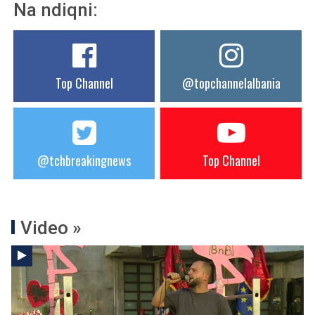
Na ndiqni:
Top Channel
@topchannelalbania
@tchbreakingnews
Top Channel
Video »