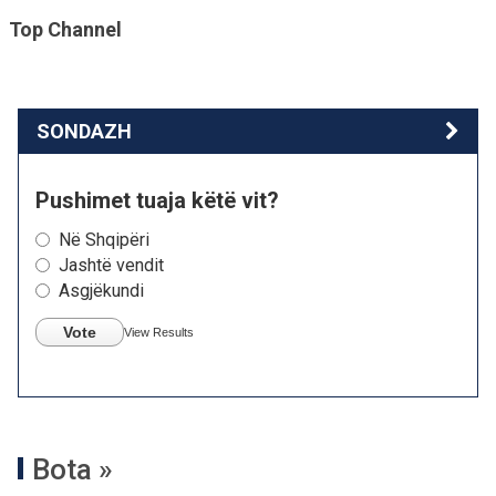
Top Channel
SONDAZH
Pushimet tuaja këtë vit?
Në Shqipëri
Jashtë vendit
Asgjëkundi
Vote
View Results
Bota »