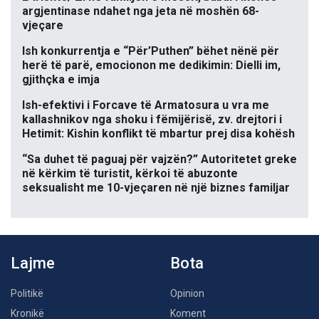
argjentinase ndahet nga jeta në moshën 68-
vjeçare
Ish konkurrentja e “Për’Puthen” bëhet nënë për
herë të parë, emocionon me dedikimin: Dielli im,
gjithçka e imja
Ish-efektivi i Forcave të Armatosura u vra me
kallashnikov nga shoku i fëmijërisë, zv. drejtori i
Hetimit: Kishin konflikt të mbartur prej disa kohësh
“Sa duhet të paguaj për vajzën?” Autoritetet greke
në kërkim të turistit, kërkoi të abuzonte
seksualisht me 10-vjeçaren në një biznes familjar
Lajme
Bota
Politikë
Opinion
Kronikë
Koment