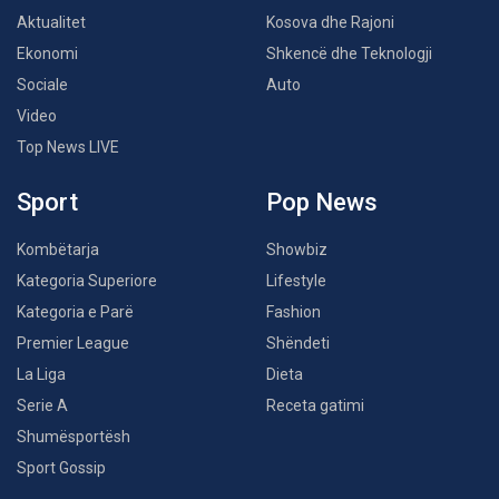
Aktualitet
Kosova dhe Rajoni
Ekonomi
Shkencë dhe Teknologji
Sociale
Auto
Video
Top News LIVE
Sport
Pop News
Kombëtarja
Showbiz
Kategoria Superiore
Lifestyle
Kategoria e Parë
Fashion
Premier League
Shëndeti
La Liga
Dieta
Serie A
Receta gatimi
Shumësportësh
Sport Gossip