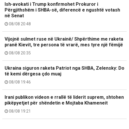
Ish-avokati i Trump konfirmohet Prokuror i
Përgjithshëm i SHBA-së, diferencë e ngushtë votash
në Senat
08/08 20:48
Vijojnë sulmet ruse në Ukrainë/ Shpërthime me raketa
pranë Kievit, tre persona të vrarë, mes tyre një fëmijë
08/08 20:35
Ukraina siguron raketa Patriot nga SHBA, Zelensky: Do
të kemi dërgesa çdo muaj
08/08 19:46
Irani publikon videon e rrallë të liderit suprem, shtohen
pikëpyetjet për shëndetin e Mojtaba Khameneit
08/08 19:21