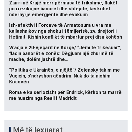
Zjarri në Krujë merr përmasa të frikshme, flakët
po rrezikojnë banorët dhe shtëpitë, kërkohet
ndërhyrje emergjente dhe evakuim
Ish-efektivi i Forcave të Armatosura u vra me
kallashnikov nga shoku i fëmijërisë, zv. drejtori i
Hetimit: Kishin konflikt të mbartur prej disa kohësh
Vrasja e 20-vjeçarit në Korçë/ “Jemi të frikësuar”,
flasin banorët e zonës: Dëgjuam një zhurmë të
madhe, dolëm jashtë dhe…
“Politika e Ukrainës, e njëjtë”/ Zelensky takim me
Vuçiçin, s’ndryshon qëndrim: Nuk do ta njohim
Kosovën
Roma e ka seriozisht për Endrick, kërkon ta marrë
me huazim nga Reali i Madridit
Më të lexuarat