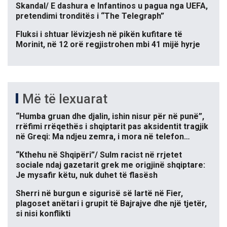
Skandal/ E dashura e Infantinos u pagua nga UEFA,
pretendimi tronditës i “The Telegraph”
Fluksi i shtuar lëvizjesh në pikën kufitare të
Morinit, në 12 orë regjistrohen mbi 41 mijë hyrje
Më të lexuarat
“Humba gruan dhe djalin, ishin nisur për në punë”,
rrëfimi rrëqethës i shqiptarit pas aksidentit tragjik
në Greqi: Ma ndjeu zemra, i mora në telefon…
“Kthehu në Shqipëri”/ Sulm racist në rrjetet
sociale ndaj gazetarit grek me origjinë shqiptare:
Je mysafir këtu, nuk duhet të flasësh
Sherri në burgun e sigurisë së lartë në Fier,
plagoset anëtari i grupit të Bajrajve dhe një tjetër,
si nisi konflikti