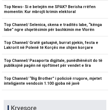
Top News- Si e betejën me SPAK? Berisha rrëfen
momentin: Kur mbrojti krimin elektoral
Top Channel/ Selenica, skena e traditës labe, “kënga
labe” ngre shqetësimin për bashkimin me Vlorën
Top Channel/ Gratë gatuajnë, burrat pjekin, festa e
Lakrorit në Polenë të Korçës me shijen korçare
Top Channel/ Pasaporta digjitale, punëdhënësit do të
publikojnë pagën në njoftimet për vendet e lira
Top Channel/ “Big Brother” i policisë rrugore, mjetet
inteligjente vendosin 1.100 gjoba në javë
Kryesore