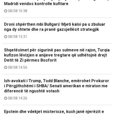
Madridi vendos kontrolle kufitare
08/08 16:38
Droni shpërthen mbi Bullgari/ Mjeti kaloi pa u zbuluar
nga dy shtete dhe ra pranë gazsjellësit strategjik
08/08 15:31
Shqetësimet për sigurinë pas sulmeve në rajon, Turqia
kufizon lëvizjen e anijeve tregtare që udhëtojnë drejt
Detit të Zi përmes Bosforit
08/08 14:56
Ish-avokati i Trump, Todd Blanche, emërohet Prokuror
i Përgjithshëmi i SHBA/ Senati amerikan e miraton me
diferencë të ngushtë votash
08/08 14:26
Epstein dhe vdekjet misterioze, kush janë njerëzit e