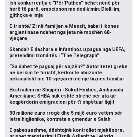
Ish konkurrentja e “Për’Puthen” bëhet nënë për
herë të parë, emocionon me dedikimin: Dielli im,
gjithçka e imja
E trishtë/ Zi në familjen e Messit, babai i ikones
argjentinase ndahet nga jeta në moshën 68-
vjeçare
Skandal/ E dashura e Infantinos u pagua nga UEFA,
pretendimi tronditës i “The Telegraph”
“Sa duhet të paguaj për vajzën?” Autoritetet greke
në kërkim të turistit, kërkoi të abuzonte
seksualisht me 10-vjeçaren në një biznes familjar
Ekstradimi në Shqipëri i Sokol Hoxhës, Ambasada
Amerikane: SHBA nuk është strehë për ata që
keqpërdorin emigracioni për t’i shpëtuar ligjit
30 milionë euro rrogë dhe 5 mijë euro vetëm për
letra higjienike, kontrata e çmendur e Salah
E pabesueshme, dështojnë kontrollet mjekësore,
prishet transferimi i Fisnik Asllanit te Leipzig