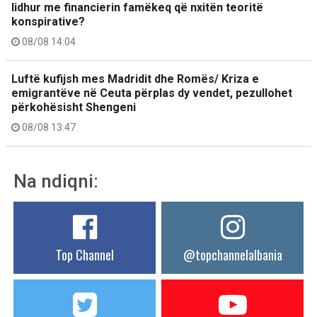
lidhur me financierin famëkeq që nxitën teoritë
konspirative?
08/08 14:04
Luftë kufijsh mes Madridit dhe Romës/ Kriza e
emigrantëve në Ceuta përplas dy vendet, pezullohet
përkohësisht Shengeni
08/08 13:47
Na ndiqni:
Top Channel
@topchannelalbania