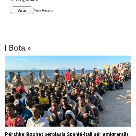
Vote
View Results
Bota »
Përshkallëzohet përplasja Spanjë-Itali për emigrantët,