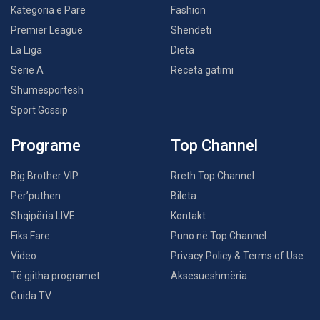
Kategoria e Parë
Fashion
Premier League
Shëndeti
La Liga
Dieta
Serie A
Receta gatimi
Shumësportësh
Sport Gossip
Programe
Top Channel
Big Brother VIP
Rreth Top Channel
Për’puthen
Bileta
Shqipëria LIVE
Kontakt
Fiks Fare
Puno në Top Channel
Video
Privacy Policy & Terms of Use
Të gjitha programet
Aksesueshmëria
Guida TV