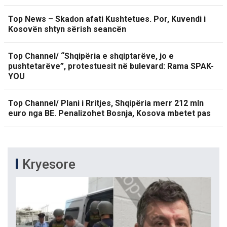
Top News – Skadon afati Kushtetues. Por, Kuvendi i
Kosovën shtyn sërish seancën
Top Channel/ “Shqipëria e shqiptarëve, jo e
pushtetarëve”, protestuesit në bulevard: Rama SPAK-
YOU
Top Channel/ Plani i Rritjes, Shqipëria merr 212 mln
euro nga BE. Penalizohet Bosnja, Kosova mbetet pas
Kryesore