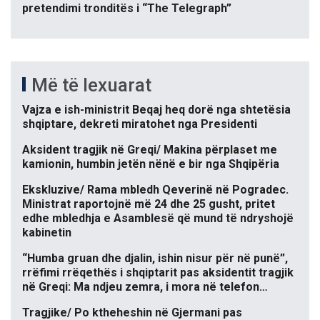
pretendimi tronditës i “The Telegraph”
Më të lexuarat
Vajza e ish-ministrit Beqaj heq dorë nga shtetësia
shqiptare, dekreti miratohet nga Presidenti
Aksident tragjik në Greqi/ Makina përplaset me
kamionin, humbin jetën nënë e bir nga Shqipëria
Ekskluzive/ Rama mbledh Qeverinë në Pogradec.
Ministrat raportojnë më 24 dhe 25 gusht, pritet
edhe mbledhja e Asamblesë që mund të ndryshojë
kabinetin
“Humba gruan dhe djalin, ishin nisur për në punë”,
rrëfimi rrëqethës i shqiptarit pas aksidentit tragjik
në Greqi: Ma ndjeu zemra, i mora në telefon…
Tragjike/ Po ktheheshin në Gjermani pas