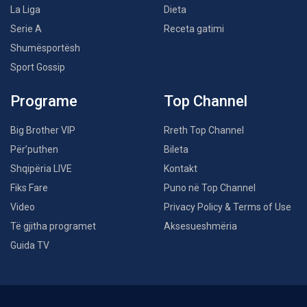
La Liga
Dieta
Serie A
Receta gatimi
Shumësportësh
Sport Gossip
Programe
Top Channel
Big Brother VIP
Rreth Top Channel
Për’puthen
Bileta
Shqipëria LIVE
Kontakt
Fiks Fare
Puno në Top Channel
Video
Privacy Policy & Terms of Use
Të gjitha programet
Aksesueshmëria
Guida TV