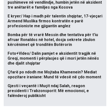
pushimeve në vendlindje, humbin jetën në aksident
tre anëtarët e familjes nga Kosova
E kryer/ Hap i madh për talentin shqiptar, 17-vjeçari
Armend Muslika firmos kontratën e parë
profesioniste me gjigantin anglez
Bomba për të vrarë Messin dhe tentativa për t’iu
afruar Ronaldos në hotel, dosja sekrete zbulon
kërcënimet që tronditën Botërorin
Foto+Video/ Dalin pamjet e aksidentit tragjik në
Greqi, momenti i përplasjes që i mori jetën nënës
dhe djalit shqiptar
Çfarë po ndodh me Mojtaba Khamenein? Mediat
opozitare iraniane: Mund të vdesë në çdo moment
Gjesti i veçantë i Muçit ndaj Salah, reagon
presidenti i Trabzonsporit: Më emocionoi, e
falënderoj publikisht