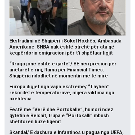
Ekstradimi në Shqipëri i Sokol Hoxhës, Ambasada
Amerikane: SHBA nuk është strehë për ata që
keqpërdorin emigracioni për t’i shpëtuar ligjit
“Rruga jonë është e qartë”/ BE nën presion për
anëtarët e rinj, Rama për Financial Times:
Shqipëria ndodhet në momentin më të mirë
Europa digjet nga vapa ekstreme/ “Thyhen”
rekordet e temperaturave, mijëra viktima nga
nxehtësia
Festë me “Verë dhe Portokalle”, humori ndez
qytetin e Belshit, trupa e “Portokalli” mbush
shëtitoren buzë liqenit
Skandal/ E dashura e Infantinos u pagua nga UEFA,