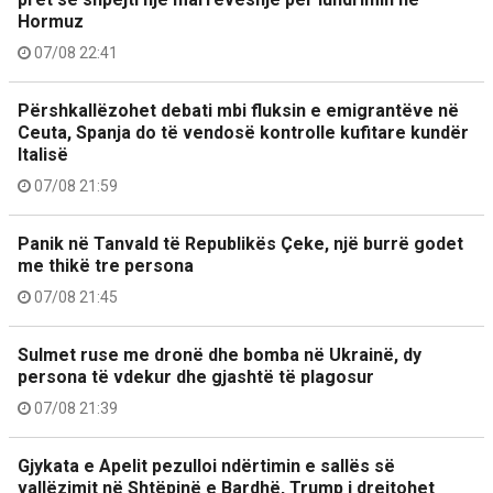
Hormuz
07/08 22:41
Përshkallëzohet debati mbi fluksin e emigrantëve në
Ceuta, Spanja do të vendosë kontrolle kufitare kundër
Italisë
07/08 21:59
Panik në Tanvald të Republikës Çeke, një burrë godet
me thikë tre persona
07/08 21:45
Sulmet ruse me dronë dhe bomba në Ukrainë, dy
persona të vdekur dhe gjashtë të plagosur
07/08 21:39
Gjykata e Apelit pezulloi ndërtimin e sallës së
vallëzimit në Shtëpinë e Bardhë, Trump i drejtohet