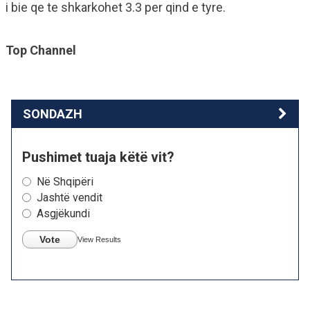
i bie qe te shkarkohet 3.3 per qind e tyre.
Top Channel
SONDAZH
Pushimet tuaja këtë vit?
Në Shqipëri
Jashtë vendit
Asgjëkundi
Vote
View Results