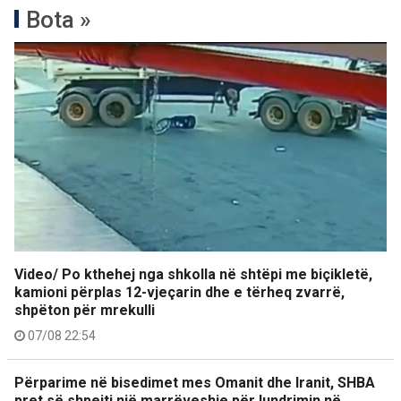
Bota »
Video/ Po kthehej nga shkolla në shtëpi me biçikletë,
kamioni përplas 12-vjeçarin dhe e tërheq zvarrë,
shpëton për mrekulli
07/08 22:54
Përparime në bisedimet mes Omanit dhe Iranit, SHBA
pret së shpejti një marrëveshje për lundrimin në