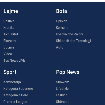
Lajme
Bota
Politikë
Opinion
Kronikë
Koment
Aktualitet
Kosova dhe Rajoni
Ekonomi
Shkencë dhe Teknologji
Sociale
Auto
Video
Top News LIVE
Sport
Pop News
Kombëtarja
Showbiz
Kategoria Superiore
Lifestyle
Kategoria e Parë
Fashion
Premier League
Shëndeti