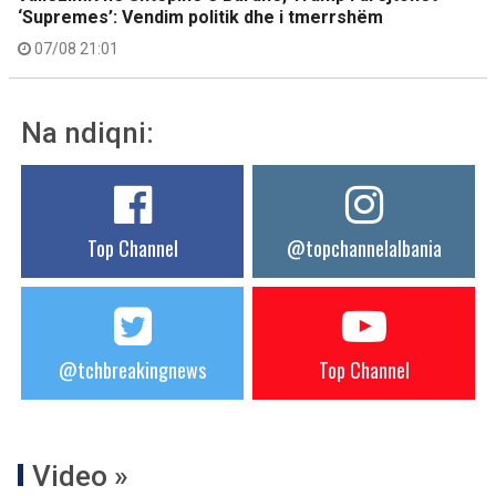
‘Supremes’: Vendim politik dhe i tmerrshëm
07/08 21:01
Na ndiqni:
Top Channel
@topchannelalbania
@tchbreakingnews
Top Channel
Video »