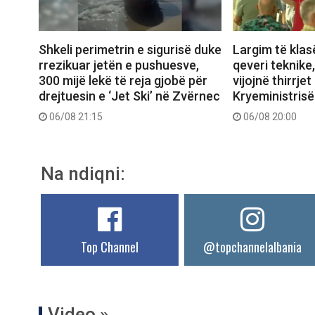
Shkeli perimetrin e sigurisë duke
Largim të klas
rrezikuar jetën e pushuesve,
qeveri teknike
300 mijë lekë të reja gjobë për
vijojnë thirrjet
drejtuesin e ‘Jet Ski’ në Zvërnec
Kryeministrisë
06/08 21:15
06/08 20:00
Na ndiqni:
Top Channel
@topchannelalbania
Video »