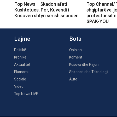
Top News – Skadon afati
Top Channel/ 
Kushtetues. Por, Kuvendi i
shqiptarëve, j
Kosovën shtyn sërish seancën
protestuesit 
SPAK-YOU
Lajme
Bota
Politikë
Opinion
Kronikë
Koment
Aktualitet
Kosova dhe Rajoni
Ekonomi
Shkencë dhe Teknologji
Sociale
Auto
Video
Top News LIVE