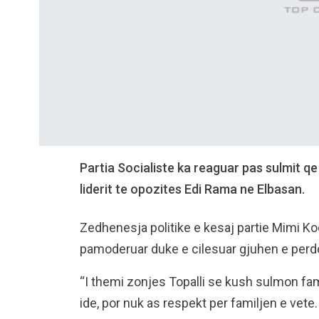
Partia Socialiste ka reaguar pas sulmit qe 
liderit te opozites Edi Rama ne Elbasan.
Zedhenesja politike e kesaj partie Mimi K
pamoderuar duke e cilesuar gjuhen e perdoru
“I themi zonjes Topalli se kush sulmon famil
ide, por nuk as respekt per familjen e vete