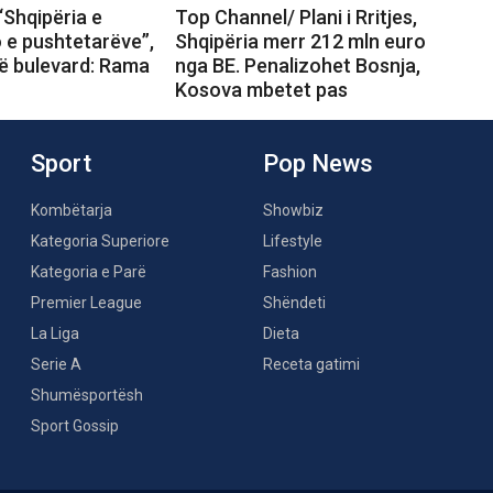
“Shqipëria e
Top Channel/ Plani i Rritjes,
o e pushtetarëve”,
Shqipëria merr 212 mln euro
në bulevard: Rama
nga BE. Penalizohet Bosnja,
Kosova mbetet pas
Sport
Pop News
Kombëtarja
Showbiz
Kategoria Superiore
Lifestyle
Kategoria e Parë
Fashion
Premier League
Shëndeti
La Liga
Dieta
Serie A
Receta gatimi
Shumësportësh
Sport Gossip