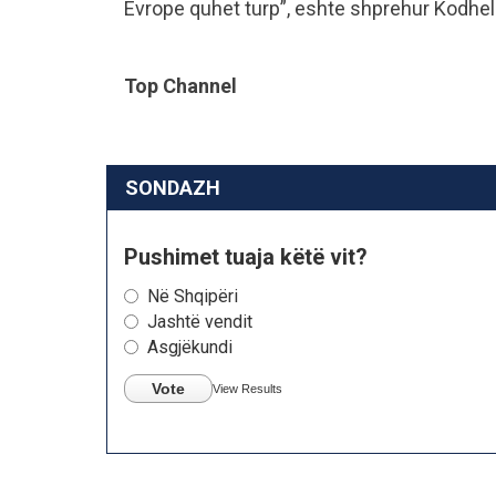
Evrope quhet turp”, eshte shprehur Kodheli
Top Channel
SONDAZH
Pushimet tuaja këtë vit?
Në Shqipëri
Jashtë vendit
Asgjëkundi
Vote
View Results