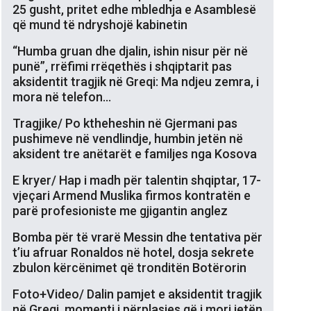
25 gusht, pritet edhe mbledhja e Asamblesë
që mund të ndryshojë kabinetin
“Humba gruan dhe djalin, ishin nisur për në
punë”, rrëfimi rrëqethës i shqiptarit pas
aksidentit tragjik në Greqi: Ma ndjeu zemra, i
mora në telefon…
Tragjike/ Po ktheheshin në Gjermani pas
pushimeve në vendlindje, humbin jetën në
aksident tre anëtarët e familjes nga Kosova
E kryer/ Hap i madh për talentin shqiptar, 17-
vjeçari Armend Muslika firmos kontratën e
parë profesioniste me gjigantin anglez
Bomba për të vrarë Messin dhe tentativa për
t’iu afruar Ronaldos në hotel, dosja sekrete
zbulon kërcënimet që tronditën Botërorin
Foto+Video/ Dalin pamjet e aksidentit tragjik
në Greqi, momenti i përplasjes që i mori jetën