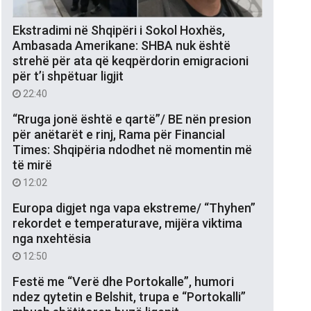
Ekstradimi në Shqipëri i Sokol Hoxhës,
Ambasada Amerikane: SHBA nuk është
strehë për ata që keqpërdorin emigracioni
për t’i shpëtuar ligjit
22:40
“Rruga jonë është e qartë”/ BE nën presion
për anëtarët e rinj, Rama për Financial
Times: Shqipëria ndodhet në momentin më
të mirë
12:02
Europa digjet nga vapa ekstreme/ “Thyhen”
rekordet e temperaturave, mijëra viktima
nga nxehtësia
12:50
Festë me “Verë dhe Portokalle”, humori
ndez qytetin e Belshit, trupa e “Portokalli”