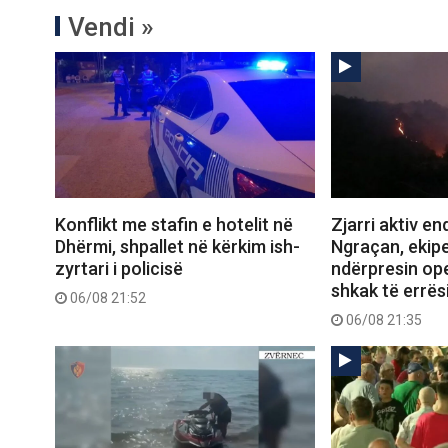
Vendi »
Konflikt me stafin e hotelit në
Zjarri aktiv e
Dhërmi, shpallet në kërkim ish-
Ngraçan, ekipe
zyrtari i policisë
ndërpresin op
shkak të errës
06/08 21:52
06/08 21:35