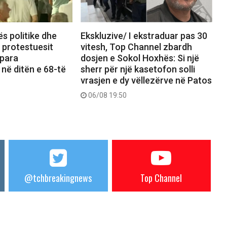
ës politike dhe
Ekskluzive/ I ekstraduar pas 30
, protestuesit
vitesh, Top Channel zbardh
 para
dosjen e Sokol Hoxhës: Si një
 në ditën e 68-të
sherr për një kasetofon solli
vrasjen e dy vëllezërve në Patos
06/08 19:50
@tchbreakingnews
Top Channel