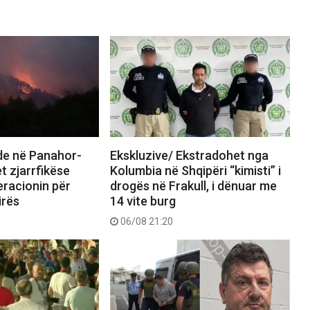
nde në Panahor-
Ekskluzive/ Ekstradohet nga
t zjarrfikëse
Kolumbia në Shqipëri “kimisti” i
eracionin për
drogës në Frakull, i dënuar me
irës
14 vite burg
06/08 21:20