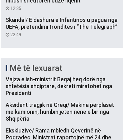
mbush shëtitoren buzë liqenit
12:35
Skandal/ E dashura e Infantinos u pagua nga
UEFA, pretendimi tronditës i “The Telegraph”
22:49
Më të lexuarat
Vajza e ish-ministrit Beqaj heq dorë nga
shtetësia shqiptare, dekreti miratohet nga
Presidenti
Aksident tragjik në Greqi/ Makina përplaset
me kamionin, humbin jetën nënë e bir nga
Shqipëria
Ekskluzive/ Rama mbledh Qeverinë në
Pogradec. Ministrat raportojnë më 24 dhe