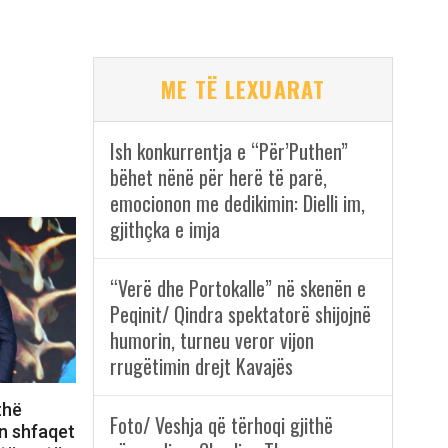
ME TË LEXUARAT
Ish konkurrentja e “Për’Puthen”
bëhet nënë për herë të parë,
emocionon me dedikimin: Dielli im,
gjithçka e imja
“Verë dhe Portokalle” në skenën e
Peqinit/ Qindra spektatorë shijojnë
humorin, turneu veror vijon
rrugëtimin drejt Kavajës
thë
Foto/ Veshja që tërhoqi gjithë
n shfaqet