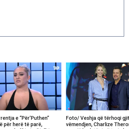
rentja e “Për’Puthen”
Foto/ Veshja që tërhoqi gji
 për herë të parë,
vëmendjen, Charlize Thero