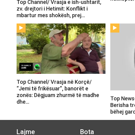
Top Channel/ Vrasja e ish-ushtarit,
zv. drejtori i Hetimit: Konflikt i
mbartur mes shokësh, prej…
Top Channel/ Vrasja në Korçë/
“Jemi të frikësuar”, banorët e
zonës: Dëgjuam zhurmë të madhe
Top News
dhe…
Berisha tr
bëhej gar
Lajme
Bota