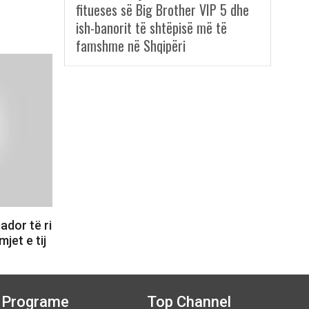
fitueses së Big Brother VIP 5 dhe
ish-banorit të shtëpisë më të
famshme në Shqipëri
dor të ri
jet e tij
Programe
Top Channel