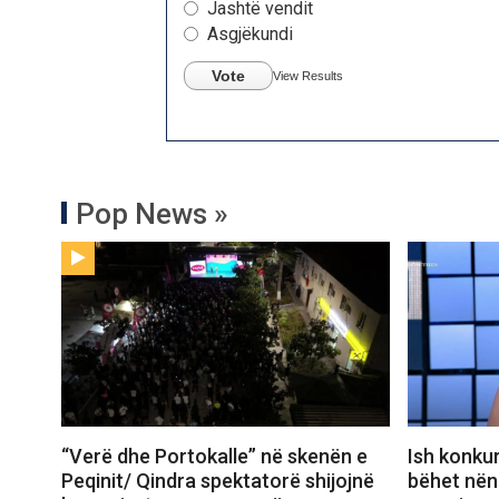
Jashtë vendit
Asgjëkundi
Vote
View Results
Pop News »
“Verë dhe Portokalle” në skenën e
Ish konkur
Peqinit/ Qindra spektatorë shijojnë
bëhet nënë