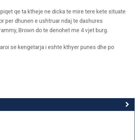
iqet qe ta ktheje ne dicka te mire tere kete situate
jtor per dhunen e ushtruar ndaj te dashures
ammy, Brown do te denohet me 4 vjet burg.
aroi se kengetarja i eshte kthyer punes dhe po