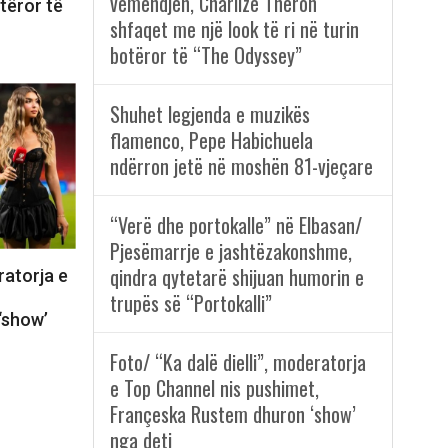
vëmendjen, Charlize Theron
otëror të
shfaqet me një look të ri në turin
botëror të “The Odyssey”
Shuhet legjenda e muzikës
flamenco, Pepe Habichuela
ndërron jetë në moshën 81-vjeçare
“Verë dhe portokalle” në Elbasan/
Pjesëmarrje e jashtëzakonshme,
qindra qytetarë shijuan humorin e
ratorja e
trupës së “Portokalli”
‘show’
Foto/ “Ka dalë dielli”, moderatorja
e Top Channel nis pushimet,
Françeska Rustem dhuron ‘show’
nga deti