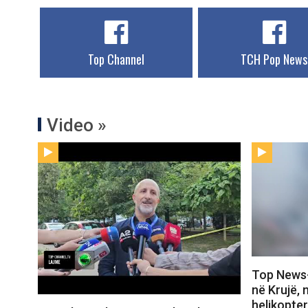
Top Channel
TCH Pop News
Video »
Top News-
në Krujë, 
helikopte