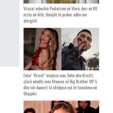
Virozat mbushin Pediatrinë në Vlorë, deri në 80
vizita në ditë, fëmijët të prekur edhe me
alergjitë
Foto/ “Kriset” miqësia mes Selin dhe Kristit,
çfarë ndodhi mes fitueses së Big Brother VIP 5
dhe ish-banorit të shtëpisë më të famshme në
Shqipëri