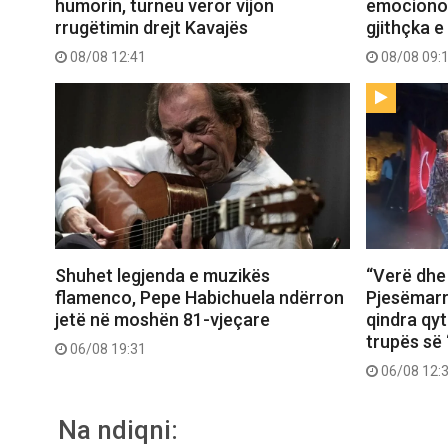
humorin, turneu veror vijon
emocionon 
rrugëtimin drejt Kavajës
gjithçka e
08/08 12:41
08/08 09:
Shuhet legjenda e muzikës
“Verë dhe
flamenco, Pepe Habichuela ndërron
Pjesëmarr
jetë në moshën 81-vjeçare
qindra qy
trupës së 
06/08 19:31
06/08 12:
Na ndiqni: