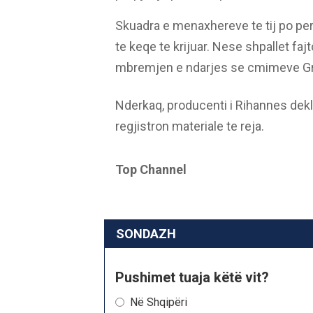
Skuadra e menaxhereve te tij po perp
te keqe te krijuar. Nese shpallet fa
mbremjen e ndarjes se cmimeve Gr
Nderkaq, producenti i Rihannes dekl
regjistron materiale te reja.
Top Channel
SONDAZH
Pushimet tuaja këtë vit?
Në Shqipëri