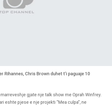
er Rihannes, Chris Brown duhet t’i paguaje 10
te marreveshje gjate nje talk show me Oprah Winfrey.
ri eshte pjese e nje projekti “Mea culpa”, ne