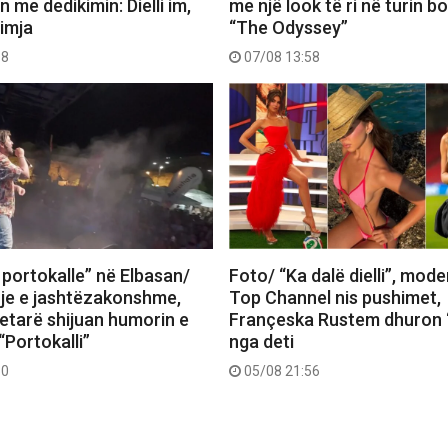
me dedikimin: Dielli im,
me një look të ri në turin b
 imja
“The Odyssey”
18
07/08 13:58
 portokalle” në Elbasan/
Foto/ “Ka dalë dielli”, mode
je e jashtëzakonshme,
Top Channel nis pushimet,
tetarë shijuan humorin e
Françeska Rustem dhuron 
“Portokalli”
nga deti
30
05/08 21:56