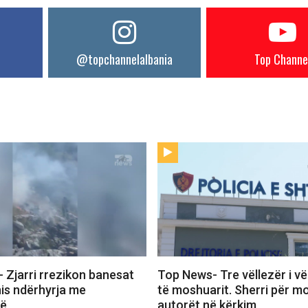
@topchannelalbania
Top Channe
 Zjarri rrezikon banesat
Top News- Tre vëllezër i vë
nis ndërhyrja me
të moshuarit. Sherri për mo
rë
autorët në kërkim