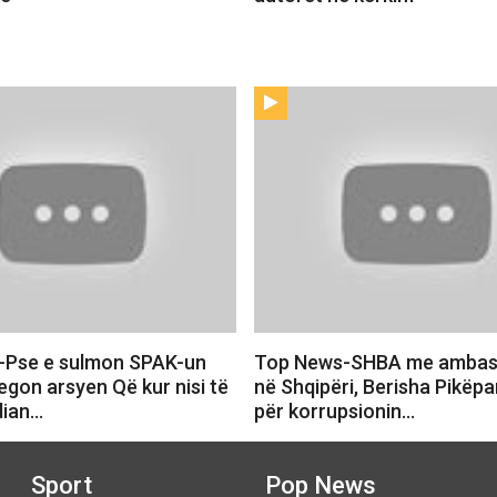
-Pse e sulmon SPAK-un
Top News-SHBA me ambasa
egon arsyen Që kur nisi të
në Shqipëri, Berisha Pikëpam
dian…
për korrupsionin…
Sport
Pop News