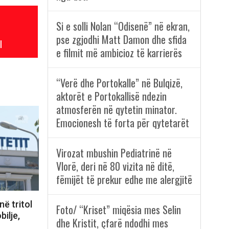
Si e solli Nolan “Odisenë” në ekran,
pse zgjodhi Matt Damon dhe sfida
l
e filmit më ambicioz të karrierës
“Verë dhe Portokalle” në Bulqizë,
aktorët e Portokallisë ndezin
atmosferën në qytetin minator.
Emocionesh të forta për qytetarët
Virozat mbushin Pediatrinë në
Vlorë, deri në 80 vizita në ditë,
fëmijët të prekur edhe me alergjitë
në tritol
Foto/ “Kriset” miqësia mes Selin
bilje,
dhe Kristit, çfarë ndodhi mes