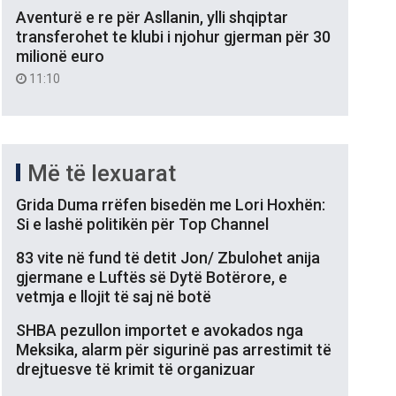
Aventurë e re për Asllanin, ylli shqiptar
transferohet te klubi i njohur gjerman për 30
milionë euro
11:10
Më të lexuarat
Grida Duma rrëfen bisedën me Lori Hoxhën:
Si e lashë politikën për Top Channel
83 vite në fund të detit Jon/ Zbulohet anija
gjermane e Luftës së Dytë Botërore, e
vetmja e llojit të saj në botë
SHBA pezullon importet e avokados nga
Meksika, alarm për sigurinë pas arrestimit të
drejtuesve të krimit të organizuar