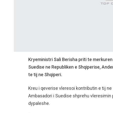
Kryeministri Sali Berisha priti te merkur
Suedise ne Republiken e Shqiperise, Anders
te tij ne Shqiperi.
Kreu i qeverise vleresoi kontributin e tij 
Ambasadori i Suedise shprehu vleresimin 
dypaleshe.