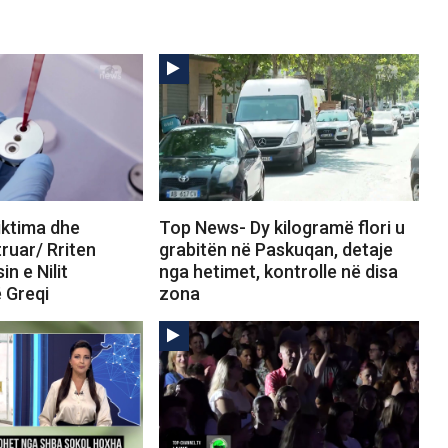
iktima dhe
Top News- Dy kilogramë flori u
truar/ Rriten
grabitën në Paskuqan, detaje
in e Nilit
nga hetimet, kontrolle në disa
 Greqi
zona