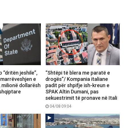
 “dritën jeshile”,
“Shtëpi të blera me paratë e
marrëveshjen e
drogës”/ Kompania italiane
 milionë dollarësh
padit për shpifje ish-kreun e
shqiptare
SPAK Altin Dumani, pas
sekuestrimit të pronave në Itali
04/08 09:04