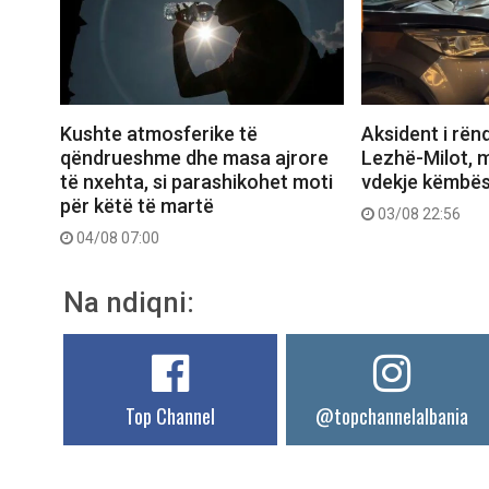
Aksident i rën
Kushte atmosferike të
Lezhë-Milot, m
qëndrueshme dhe masa ajrore
vdekje këmbës
të nxehta, si parashikohet moti
për këtë të martë
03/08 22:56
04/08 07:00
Na ndiqni:
Top Channel
@topchannelalbania