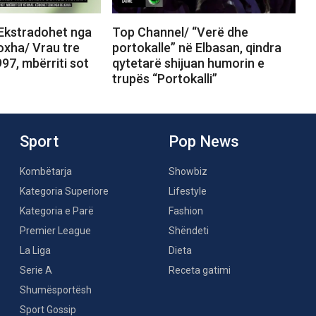
Ekstradohet nga
Top Channel/ “Verë dhe
xha/ Vrau tre
portokalle” në Elbasan, qindra
97, mbërriti sot
qytetarë shijuan humorin e
trupës “Portokalli”
Sport
Pop News
Kombëtarja
Showbiz
Kategoria Superiore
Lifestyle
Kategoria e Parë
Fashion
Premier League
Shëndeti
La Liga
Dieta
Serie A
Receta gatimi
Shumësportësh
Sport Gossip