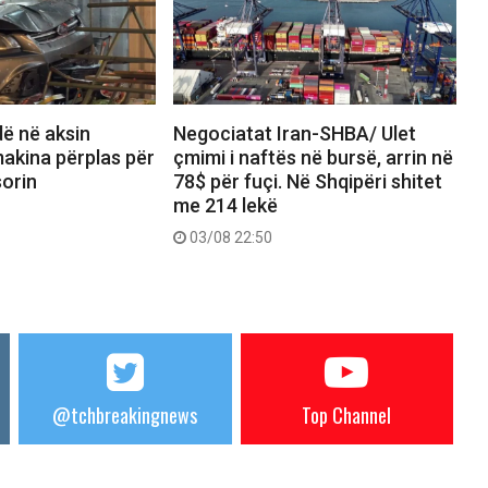
dë në aksin
Negociatat Iran-SHBA/ Ulet
akina përplas për
çmimi i naftës në bursë, arrin në
orin
78$ për fuçi. Në Shqipëri shitet
me 214 lekë
03/08 22:50
@tchbreakingnews
Top Channel