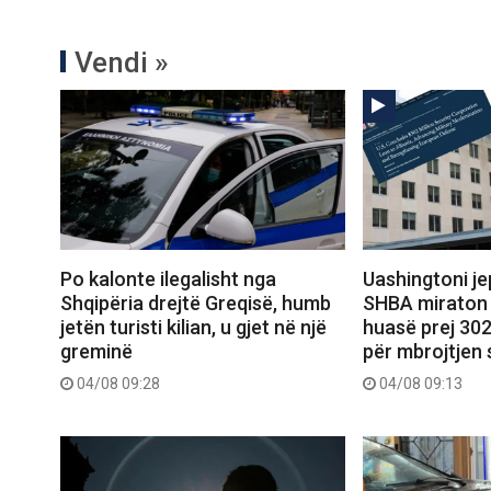
Vendi »
Po kalonte ilegalisht nga
Uashingtoni jep
Shqipëria drejtë Greqisë, humb
SHBA miraton 
jetën turisti kilian, u gjet në një
huasë prej 302
greminë
për mbrojtjen 
04/08 09:28
04/08 09:13