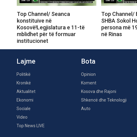
Top Channel/ Seanca
Top Channel/ 
konstituive në
SHBA Sokol Ho
Kosovë!Legjislatura e 11-të
persona më 19
mblidhet për të formuar
në Rinas
institucionet
Lajme
Bota
Politikë
Opinion
Kronikë
Koment
Aktualitet
Kosova dhe Rajoni
Ekonomi
Shkencë dhe Teknologji
Sociale
Auto
Video
Top News LIVE