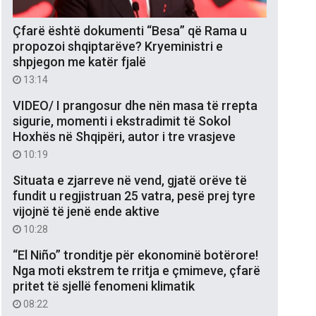
Çfarë është dokumenti “Besa” që Rama u
propozoi shqiptarëve? Kryeministri e
shpjegon me katër fjalë
13:14
VIDEO/ I prangosur dhe nën masa të rrepta
sigurie, momenti i ekstradimit të Sokol
Hoxhës në Shqipëri, autor i tre vrasjeve
10:19
Situata e zjarreve në vend, gjatë orëve të
fundit u regjistruan 25 vatra, pesë prej tyre
vijojnë të jenë ende aktive
10:28
“El Niño” tronditje për ekonominë botërore!
Nga moti ekstrem te rritja e çmimeve, çfarë
pritet të sjellë fenomeni klimatik
08:22