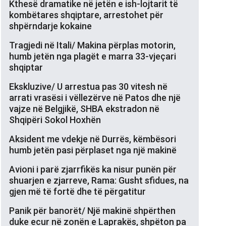
Kthesë dramatike në jetën e ish-lojtarit të
kombëtares shqiptare, arrestohet për
shpërndarje kokaine
Tragjedi në Itali/ Makina përplas motorin,
humb jetën nga plagët e marra 33-vjeçari
shqiptar
Ekskluzive/ U arrestua pas 30 vitesh në
arrati vrasësi i vëllezërve në Patos dhe një
vajze në Belgjikë, SHBA ekstradon në
Shqipëri Sokol Hoxhën
Aksident me vdekje në Durrës, këmbësori
humb jetën pasi përplaset nga një makinë
Avioni i parë zjarrfikës ka nisur punën për
shuarjen e zjarreve, Rama: Gusht sfidues, na
gjen më të fortë dhe të përgatitur
Panik për banorët/ Një makinë shpërthen
duke ecur në zonën e Laprakës, shpëton pa