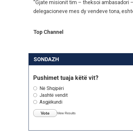
“Gjate misionit tim – theksoi ambasadori
delegacioneve mes dy vendeve tona, eshte 
Top Channel
SONDAZH
Pushimet tuaja këtë vit?
Në Shqipëri
Jashtë vendit
Asgjëkundi
Vote
View Results