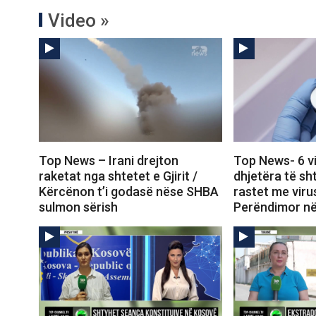
Video »
Top News – Irani drejton
Top News- 6 v
raketat nga shtetet e Gjirit /
dhjetëra të sh
Kërcënon t’i godasë nëse SHBA
rastet me virus
sulmon sërish
Perëndimor në