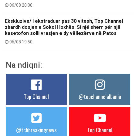
06/08 20:00
Ekskluzive/ I ekstraduar pas 30 vitesh, Top Channel
zbardh dosjen e Sokol Hoxhës: Si një sherr për një
kasetofon solli vrasjen e dy vëllezërve në Patos
06/08 19:50
Na ndiqni:
Top Channel
@topchannelalbania
@tchbreakingnews
Top Channel