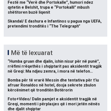
Festë me “Verë dhe Portokalle”, humori ndez
qytetin e Belshit, trupa e “Portokalli” mbush
shëtitoren buzë liqenit
Skandal/ E dashura e Infantinos u pagua nga UEFA,
pretendimi tronditës i “The Telegraph”
Më të lexuarat
“Humba gruan dhe djalin, ishin nisur për në punë”,
rrëfimi rrëqethës i shqiptarit pas aksidentit tragjik
në Greqi: Ma ndjeu zemra, i mora në telefon…
Bomba për të vrarë Messin dhe tentativa për t’iu
afruar Ronaldos në hotel, dosja sekrete zbulon
kërcënimet që tronditën Botërorin
Foto+Video/ Dalin pamjet e aksidentit tragjik në
Greqi, momenti i përplasjes që i mori jetën nënës
dhe djalit shqiptar