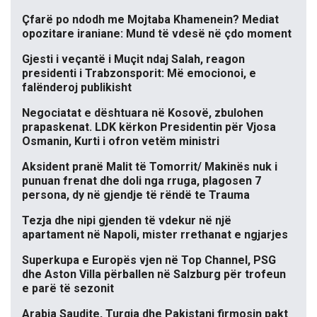
Çfarë po ndodh me Mojtaba Khamenein? Mediat
opozitare iraniane: Mund të vdesë në çdo moment
Gjesti i veçantë i Muçit ndaj Salah, reagon
presidenti i Trabzonsporit: Më emocionoi, e
falënderoj publikisht
Negociatat e dështuara në Kosovë, zbulohen
prapaskenat. LDK kërkon Presidentin për Vjosa
Osmanin, Kurti i ofron vetëm ministri
Aksident pranë Malit të Tomorrit/ Makinës nuk i
punuan frenat dhe doli nga rruga, plagosen 7
persona, dy në gjendje të rëndë te Trauma
Tezja dhe nipi gjenden të vdekur në një
apartament në Napoli, mister rrethanat e ngjarjes
Superkupa e Europës vjen në Top Channel, PSG
dhe Aston Villa përballen në Salzburg për trofeun
e parë të sezonit
Arabia Saudite, Turqia dhe Pakistani firmosin pakt