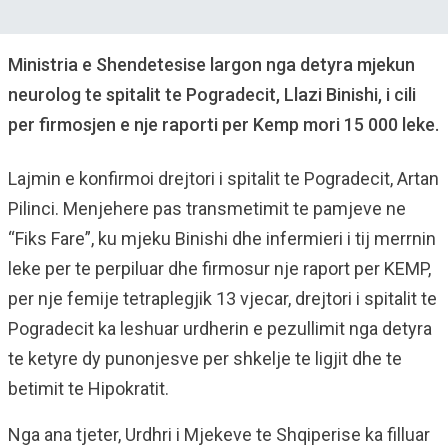
Ministria e Shendetesise largon nga detyra mjekun
neurolog te spitalit te Pogradecit, Llazi Binishi, i cili
per firmosjen e nje raporti per Kemp mori 15 000 leke.
Lajmin e konfirmoi drejtori i spitalit te Pogradecit, Artan
Pilinci. Menjehere pas transmetimit te pamjeve ne
“Fiks Fare”, ku mjeku Binishi dhe infermieri i tij merrnin
leke per te perpiluar dhe firmosur nje raport per KEMP,
per nje femije tetraplegjik 13 vjecar, drejtori i spitalit te
Pogradecit ka leshuar urdherin e pezullimit nga detyra
te ketyre dy punonjesve per shkelje te ligjit dhe te
betimit te Hipokratit.
Nga ana tjeter, Urdhri i Mjekeve te Shqiperise ka filluar