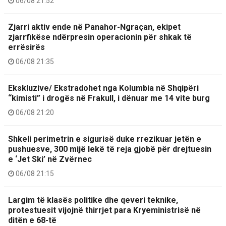
06/08 21:52
Zjarri aktiv ende në Panahor-Ngraçan, ekipet
zjarrfikëse ndërpresin operacionin për shkak të
errësirës
06/08 21:35
Ekskluzive/ Ekstradohet nga Kolumbia në Shqipëri
“kimisti” i drogës në Frakull, i dënuar me 14 vite burg
06/08 21:20
Shkeli perimetrin e sigurisë duke rrezikuar jetën e
pushuesve, 300 mijë lekë të reja gjobë për drejtuesin
e ‘Jet Ski’ në Zvërnec
06/08 21:15
Largim të klasës politike dhe qeveri teknike,
protestuesit vijojnë thirrjet para Kryeministrisë në
ditën e 68-të