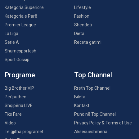
Kategoria Superiore
Lifestyle
Kategoria e Parë
Fashion
Premier League
Shëndeti
La Liga
Dieta
Serie A
Receta gatimi
Shumësportësh
Sport Gossip
Programe
Top Channel
Big Brother VIP
Rreth Top Channel
Për’puthen
Bileta
Shqipëria LIVE
Kontakt
Fiks Fare
Puno në Top Channel
Video
Privacy Policy & Terms of Use
Të gjitha programet
Aksesueshmëria