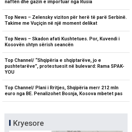
naftën dhe gazin e importuar nga Rusia
Top News – Zelensky viziton për herë të parë Serbinë.
Takime me Vuçiçin në një moment delikat
Top News – Skadon afati Kushtetues. Por, Kuvendi i
Kosovën shtyn sërish seancën
Top Channel/ “Shqipëria e shqiptarëve, jo e
pushtetarëve”, protestuesit në bulevard: Rama SPAK-
YOU
Top Channel/ Plani i Rritjes, Shqipëria merr 212 mln
euro nga BE. Penalizohet Bosnja, Kosova mbetet pas
Kryesore