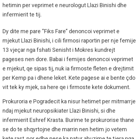
hetimin per veprimet e neurologut Llazi Binishi dhe
infermierit te tij.
Dy dite me pare “Fiks Fare” denoncoi veprimet e
mjekut Llazi Binishi, i cili firmosi raportin per nje femije
13 vjeçar nga fshati Senisht i Mokres kundrejt
pageses nen dore. Babai i femijes denoncoi veprimet
e mjekut, qe sipas tij, nuk ia firmoste fleten e drejtimit
per Kemp pa i dhene leket. Kete pagese ai e bente çdo
vit tek ky mjek, sa here qe i firmoste kete dokument.
Prokuroria e Pogradecit ka nisur hetimet per mitmarrje
ndaj mjekut neuropsikiater Llazi Binishi, si dhe
infermierit Eshref Krasta. Burime te prokurorise thane
se do te shqyrtojne dhe marrin nen hetim jo vetem
kete rast, por edhe nese ka patur abuzime te tjera nga