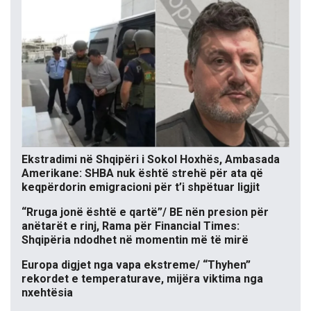
Ekstradimi në Shqipëri i Sokol Hoxhës, Ambasada
Amerikane: SHBA nuk është strehë për ata që
keqpërdorin emigracioni për t’i shpëtuar ligjit
“Rruga jonë është e qartë”/ BE nën presion për
anëtarët e rinj, Rama për Financial Times:
Shqipëria ndodhet në momentin më të mirë
Europa digjet nga vapa ekstreme/ “Thyhen”
rekordet e temperaturave, mijëra viktima nga
nxehtësia