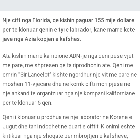
Nje cift nga Florida, qe kishin paguar 155 mije dollare
per te klonuar qenin e tyre labrador, kane marre kete
jave nga Azia kopjen e kafshes.
Ata kishin marre kampione ADN-je nga qeni pese vjet
me pare, me shpresen qe ta riprodhonin ate. Qeni me
emrin “Sir Lancelot” kishte ngordhur nje vit me pare ne
moshen 11-vjecare dhe ne korrik cifti mori pjese ne
nje ankand te organizuar nga nje kompani kaliforniane
per te klonuar 5 qen.
Qeni i klonuar u prodhua ne nje laborator ne Korene e
Jugut dhe tani ndodhet ne duart e ciftit. Klonimi eshte
kritikuar nga nje shoqate per mbrojtjen e kafsheve,