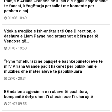
Pamja e Ariana Grandes në klipin e ri ngjall shqetësime
te fansat, këngëtarja përballet me komente për
peshën e saj
01/08 10:49
Vdekja tragjike e ish-anëtarit të One Direction, e
dashura e Liam Payne heq tatuazhet e bëra për të:
Vendosa që…
31/07 19:50
“Hynë fshehurazi në pajisjet e bashkëpunëtorëve të
mi”/ Ariana Grande padit hakerët për publikimin e
muzikës dhe materialeve të papublikuara
28/07 20:34
BE ndalon asgjësimin e rrobave të pashitura,
kompanitë detyrohen t’i shesin ose t’i dhurojnë
21/07 09:55