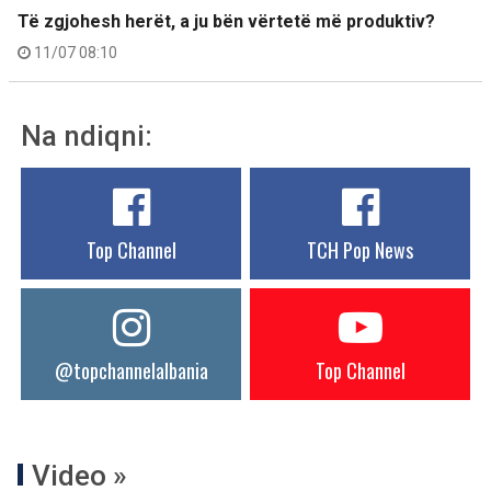
Të zgjohesh herët, a ju bën vërtetë më produktiv?
11/07 08:10
Na ndiqni:
Top Channel
TCH Pop News
@topchannelalbania
Top Channel
Video »