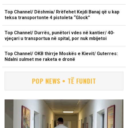
Top Channel/ Dëshmia/ Rrëfehet Kejdi Banaj që u kap
teksa transportonte 4 pistoleta “Glock”
Top Channel/ Durrës, punëtori vdes në kantier/ 40-
vjeçari u transportua në spital, por nuk mbijetoi
Top Channel/ OKB thirrje Moskës e Kievit/ Guterres:
Ndalni sulmet me raketa e dronë
POP NEWS • TË FUNDIT