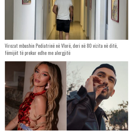
Virozat mbushin Pediatrinë në Vlorë, deri në 80 vizita në ditë,
fëmijët të prekur edhe me alergjitë