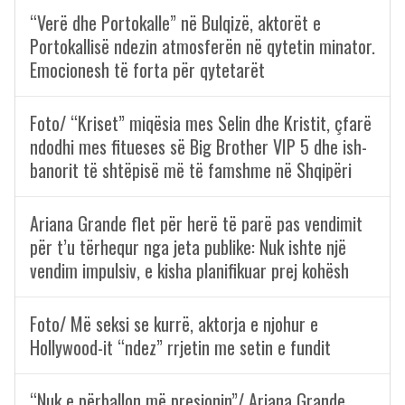
“Verë dhe Portokalle” në Bulqizë, aktorët e
Portokallisë ndezin atmosferën në qytetin minator.
Emocionesh të forta për qytetarët
Foto/ “Kriset” miqësia mes Selin dhe Kristit, çfarë
ndodhi mes fitueses së Big Brother VIP 5 dhe ish-
banorit të shtëpisë më të famshme në Shqipëri
Ariana Grande flet për herë të parë pas vendimit
për t’u tërhequr nga jeta publike: Nuk ishte një
vendim impulsiv, e kisha planifikuar prej kohësh
Foto/ Më seksi se kurrë, aktorja e njohur e
Hollywood-it “ndez” rrjetin me setin e fundit
“Nuk e përballon më presionin”/ Ariana Grande