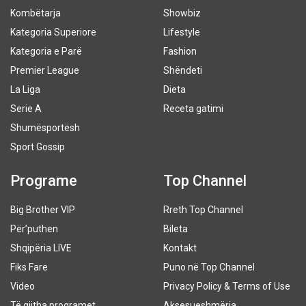
Kombëtarja
Showbiz
Kategoria Superiore
Lifestyle
Kategoria e Parë
Fashion
Premier League
Shëndeti
La Liga
Dieta
Serie A
Receta gatimi
Shumësportësh
Sport Gossip
Programe
Top Channel
Big Brother VIP
Rreth Top Channel
Për’puthen
Bileta
Shqipëria LIVE
Kontakt
Fiks Fare
Puno në Top Channel
Video
Privacy Policy & Terms of Use
Të gjitha programet
Aksesueshmëria