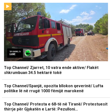
Top Channel/ Zjarret, 10 vatra ende aktive/ Flakët
shkrumbuan 34.5 hektarë tokë
Top Channel/Spanjë, opozita bllokon qeverinë/ Lufta
politike lë në rrugë 1000 fëmijë marokenë
Top Channel/ Protesta e 68-të në Tiranë/ Protestuesit
thirrje për Gjykatën e Lartë: Pezulloni…