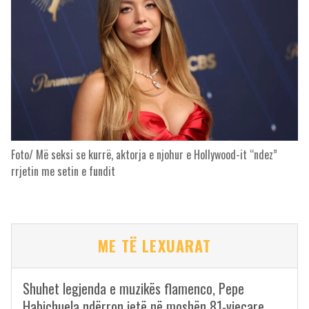
Foto/ Më seksi se kurrë, aktorja e njohur e Hollywood-it “ndez”
rrjetin me setin e fundit
ME TË LEXUARAT
Shuhet legjenda e muzikës flamenco, Pepe
Habichuela ndërron jetë në moshën 81-vjeçare