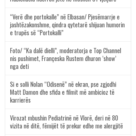
“Verë dhe portokalle” në Elbasan/ Pjesëmarrje e
jashtëzakonshme, qindra qytetarë shijuan humorin
e trupës së “Portokalli”
Foto/ “Ka dalë dielli”, moderatorja e Top Channel
nis pushimet, Françeska Rustem dhuron ‘show’
nga deti
Si e solli Nolan “Odisenë” në ekran, pse zgjodhi
Matt Damon dhe sfida e filmit më ambicioz të
karrierës
Virozat mbushin Pediatrinë në Vlorë, deri në 80
vizita në ditë, fëmijët të prekur edhe me alergjitë