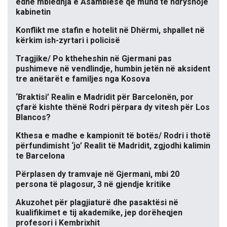
edhe mbledhja e Asamblesë që mund të ndryshojë
kabinetin
Konflikt me stafin e hotelit në Dhërmi, shpallet në
kërkim ish-zyrtari i policisë
Tragjike/ Po ktheheshin në Gjermani pas
pushimeve në vendlindje, humbin jetën në aksident
tre anëtarët e familjes nga Kosova
‘Braktisi’ Realin e Madridit për Barcelonën, por
çfarë kishte thënë Rodri përpara dy vitesh për Los
Blancos?
Kthesa e madhe e kampionit të botës/ Rodri i thotë
përfundimisht ‘jo’ Realit të Madridit, zgjodhi kalimin
te Barcelona
Përplasen dy tramvaje në Gjermani, mbi 20
persona të plagosur, 3 në gjendje kritike
Akuzohet për plagjiaturë dhe pasaktësi në
kualifikimet e tij akademike, jep dorëheqjen
profesori i Kembrixhit