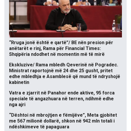
“Rruga jonë është e qartë”/ BE nën presion për
anëtarët e rinj, Rama për Financial Times:
Shqipëria ndodhet në momentin më të mirë
Ekskluzive/ Rama mbledh Qeverinë në Pogradec.
Ministrat raportojnë më 24 dhe 25 gusht, pritet
edhe mbledhja e Asamblesë që mund të ndryshojë
kabinetin
Vatra e zjarrit në Panahor ende aktive, 95 forca
speciale të angazhuara në terren, ndihmë edhe
nga ajri
“Dështoi në mbrojtjen e fëmijëve”, Meta gjobitet
me 567 milionë dollarë, shkon në 942 mln totali i
ndëshkimeve të papaguara