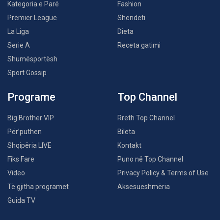
Kategoria e Parë
Fashion
Premier League
Shëndeti
La Liga
Dieta
Serie A
Receta gatimi
Shumësportësh
Sport Gossip
Programe
Top Channel
Big Brother VIP
Rreth Top Channel
Për’puthen
Bileta
Shqipëria LIVE
Kontakt
Fiks Fare
Puno në Top Channel
Video
Privacy Policy & Terms of Use
Të gjitha programet
Aksesueshmëria
Guida TV