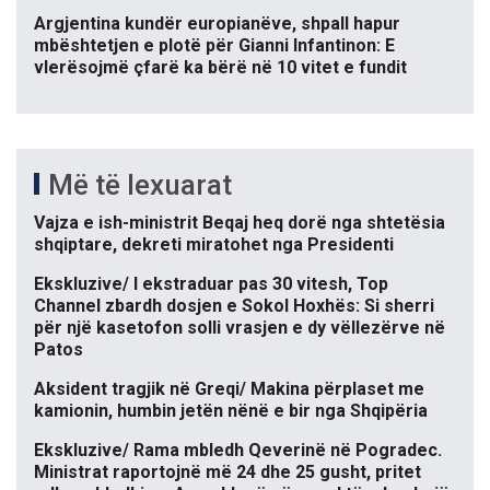
Argjentina kundër europianëve, shpall hapur
mbështetjen e plotë për Gianni Infantinon: E
vlerësojmë çfarë ka bërë në 10 vitet e fundit
Më të lexuarat
Vajza e ish-ministrit Beqaj heq dorë nga shtetësia
shqiptare, dekreti miratohet nga Presidenti
Ekskluzive/ I ekstraduar pas 30 vitesh, Top
Channel zbardh dosjen e Sokol Hoxhës: Si sherri
për një kasetofon solli vrasjen e dy vëllezërve në
Patos
Aksident tragjik në Greqi/ Makina përplaset me
kamionin, humbin jetën nënë e bir nga Shqipëria
Ekskluzive/ Rama mbledh Qeverinë në Pogradec.
Ministrat raportojnë më 24 dhe 25 gusht, pritet