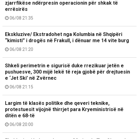
zjarrfikëse ndërpresin operacionin për shkak të
errësirës
06/08 21:35
Ekskluzive/ Ekstradohet nga Kolumbia në Shqipëri
“kimisti” i drogës në Frakull, i dënuar me 14 vite burg
06/08 21:20
Shkeli perimetrin e sigurisë duke rrezikuar jetën e
pushuesve, 300 mijë lekë të reja gjobë për drejtuesin
e ‘Jet Ski’ në Zvërnec
06/08 21:15
Largim të klasës politike dhe qeveri teknike,
protestuesit vijojnë thirrjet para Kryeministrisë në
ditën e 68-të
06/08 20:00