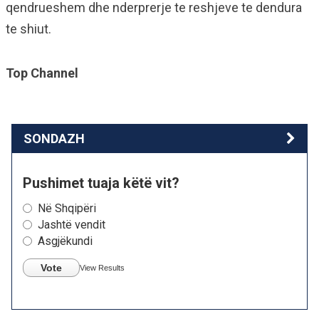
qendrueshem dhe nderprerje te reshjeve te dendura
te shiut.
Top Channel
SONDAZH
Pushimet tuaja këtë vit?
Në Shqipëri
Jashtë vendit
Asgjëkundi
Vote
View Results