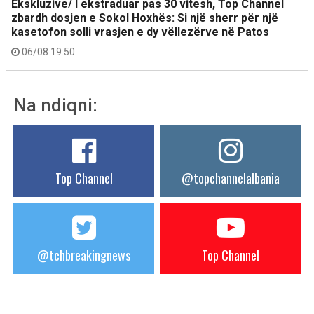
Ekskluzive/ I ekstraduar pas 30 vitesh, Top Channel
zbardh dosjen e Sokol Hoxhës: Si një sherr për një
kasetofon solli vrasjen e dy vëllezërve në Patos
06/08 19:50
Na ndiqni:
Top Channel
@topchannelalbania
@tchbreakingnews
Top Channel