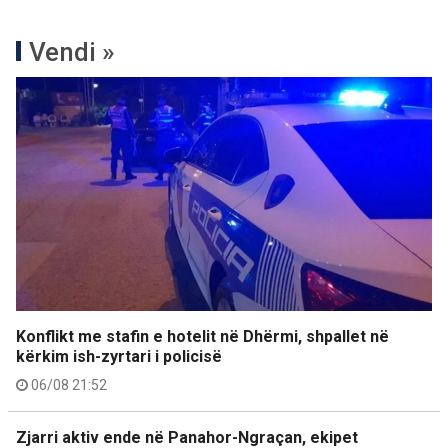
Vendi »
Konflikt me stafin e hotelit në Dhërmi, shpallet në
kërkim ish-zyrtari i policisë
06/08 21:52
Zjarri aktiv ende në Panahor-Ngraçan, ekipet