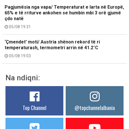
Pagjumësia nga vapa/ Temperaturat e larta në Europë,
65% e të rriturve ankohen se humbin mbi 3 orë gjumë
çdo natë
05/08 19:31
‘Çmendet’ moti/ Austria shënon rekord të ri
temperaturash, termometri arrin në 41.2°C
05/08 19:03
Na ndiqni:
Top Channel
@topchannelalbania