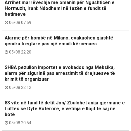
Arrihet marrëveshja me omanin për Ngushticën e
Hormuzit, Irani: Ndodhemi në fazën e fundit të
hetimeve
06/08 07:59
Alarme për bombë në Milano, evakuohen gjashtë
qendra tregtare pas një emaili kërcënues
05/08 22:20
SHBA pezullon importet e avokados nga Meksika,
alarm për sigurinë pas arrestimit të drejtuesve të
krimit të organizuar
05/08 22:12
83 vite në fund të detit Jon/ Zbulohet anija gjermane e
Luftës së Dytë Botërore, e vetmja e llojit të saj në
botë
05/08 20:54