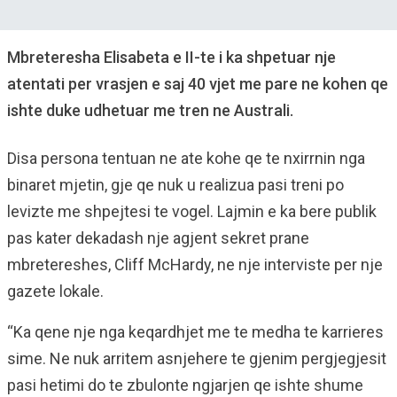
Mbreteresha Elisabeta e II-te i ka shpetuar nje
atentati per vrasjen e saj 40 vjet me pare ne kohen qe
ishte duke udhetuar me tren ne Australi.
Disa persona tentuan ne ate kohe qe te nxirrnin nga
binaret mjetin, gje qe nuk u realizua pasi treni po
levizte me shpejtesi te vogel. Lajmin e ka bere publik
pas kater dekadash nje agjent sekret prane
mbretereshes, Cliff McHardy, ne nje interviste per nje
gazete lokale.
“Ka qene nje nga keqardhjet me te medha te karrieres
sime. Ne nuk arritem asnjehere te gjenim pergjegjesit
pasi hetimi do te zbulonte ngjarjen qe ishte shume