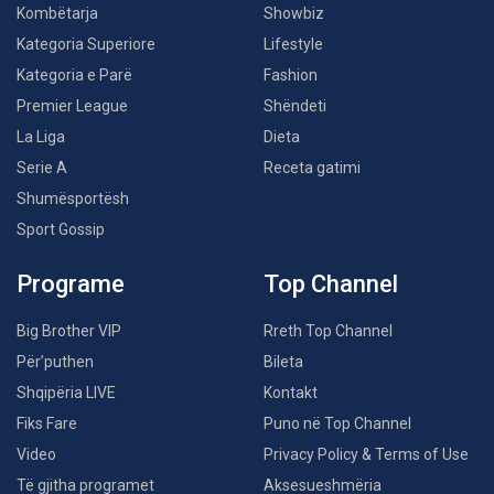
Kombëtarja
Showbiz
Kategoria Superiore
Lifestyle
Kategoria e Parë
Fashion
Premier League
Shëndeti
La Liga
Dieta
Serie A
Receta gatimi
Shumësportësh
Sport Gossip
Programe
Top Channel
Big Brother VIP
Rreth Top Channel
Për’puthen
Bileta
Shqipëria LIVE
Kontakt
Fiks Fare
Puno në Top Channel
Video
Privacy Policy & Terms of Use
Të gjitha programet
Aksesueshmëria