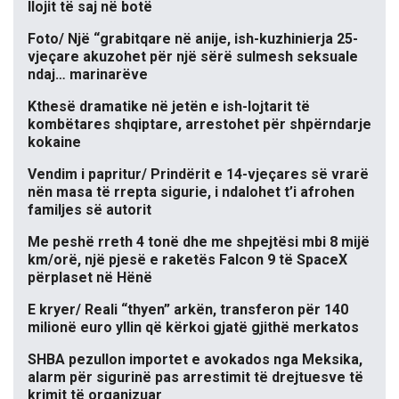
llojit të saj në botë
Foto/ Një “grabitqare në anije, ish-kuzhinierja 25-
vjeçare akuzohet për një sërë sulmesh seksuale
ndaj… marinarëve
Kthesë dramatike në jetën e ish-lojtarit të
kombëtares shqiptare, arrestohet për shpërndarje
kokaine
Vendim i papritur/ Prindërit e 14-vjeçares së vrarë
nën masa të rrepta sigurie, i ndalohet t’i afrohen
familjes së autorit
Me peshë rreth 4 tonë dhe me shpejtësi mbi 8 mijë
km/orë, një pjesë e raketës Falcon 9 të SpaceX
përplaset në Hënë
E kryer/ Reali “thyen” arkën, transferon për 140
milionë euro yllin që kërkoi gjatë gjithë merkatos
SHBA pezullon importet e avokados nga Meksika,
alarm për sigurinë pas arrestimit të drejtuesve të
krimit të organizuar