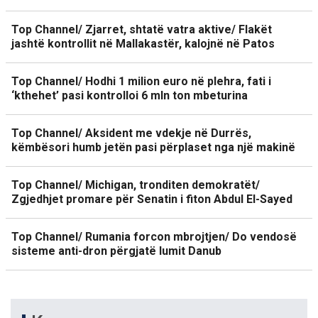
Top Channel/ Zjarret, shtatë vatra aktive/ Flakët
jashtë kontrollit në Mallakastër, kalojnë në Patos
Top Channel/ Hodhi 1 milion euro në plehra, fati i
‘kthehet’ pasi kontrolloi 6 mln ton mbeturina
Top Channel/ Aksident me vdekje në Durrës,
këmbësori humb jetën pasi përplaset nga një makinë
Top Channel/ Michigan, tronditen demokratët/
Zgjedhjet promare për Senatin i fiton Abdul El-Sayed
Top Channel/ Rumania forcon mbrojtjen/ Do vendosë
sisteme anti-dron përgjatë lumit Danub