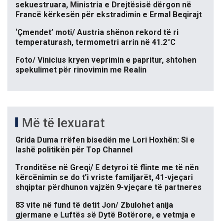
sekuestruara, Ministria e Drejtësisë dërgon në
Francë kërkesën për ekstradimin e Ermal Beqirajt
‘Çmendet’ moti/ Austria shënon rekord të ri
temperaturash, termometri arrin në 41.2°C
Foto/ Vinicius kryen veprimin e papritur, shtohen
spekulimet për rinovimin me Realin
Më të lexuarat
Grida Duma rrëfen bisedën me Lori Hoxhën: Si e
lashë politikën për Top Channel
Tronditëse në Greqi/ E detyroi të flinte me të nën
kërcënimin se do t’i vriste familjarët, 41-vjeçari
shqiptar përdhunon vajzën 9-vjeçare të partneres
83 vite në fund të detit Jon/ Zbulohet anija
gjermane e Luftës së Dytë Botërore, e vetmja e