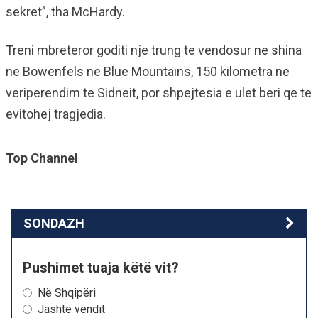
sekret”, tha McHardy.
Treni mbreteror goditi nje trung te vendosur ne shina
ne Bowenfels ne Blue Mountains, 150 kilometra ne
veriperendim te Sidneit, por shpejtesia e ulet beri qe te
evitohej tragjedia.
Top Channel
SONDAZH
Pushimet tuaja këtë vit?
Në Shqipëri
Jashtë vendit