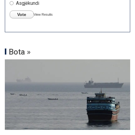
Asgjëkundi
Vote
View Results
Bota »