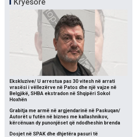
Kryesore
Ekskluzive/ U arrestua pas 30 vitesh në arrati
vrasësi i vëllezërve në Patos dhe një vajze në
Belgjikë, SHBA ekstradon në Shqipëri Sokol
Hoxhën
Grabitja me armë në argjendarinë në Paskuqan/
Autorët u futën në biznes me kallashnikov,
kërcënuan dy punonjëset që ndodheshin brenda
Dosjet në SPAK dhe dhjetëra pasuri të