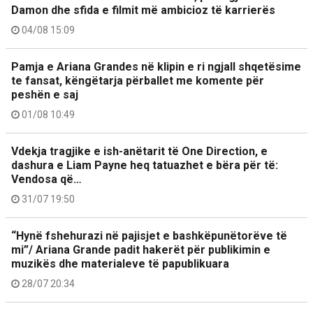
Damon dhe sfida e filmit më ambicioz të karrierës
04/08 15:09
Pamja e Ariana Grandes në klipin e ri ngjall shqetësime
te fansat, këngëtarja përballet me komente për
peshën e saj
01/08 10:49
Vdekja tragjike e ish-anëtarit të One Direction, e
dashura e Liam Payne heq tatuazhet e bëra për të:
Vendosa që…
31/07 19:50
“Hynë fshehurazi në pajisjet e bashkëpunëtorëve të
mi”/ Ariana Grande padit hakerët për publikimin e
muzikës dhe materialeve të papublikuara
28/07 20:34