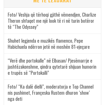
ME TË LEXUARAT
Foto/ Veshja që tërhoqi gjithë vëmendjen, Charlize
Theron shfaqet me një look të ri në turin botëror
të “The Odyssey”
Shuhet legjenda e muzikës flamenco, Pepe
Habichuela ndërron jetë në moshën 81-vjeçare
“Verë dhe portokalle” në Elbasan/ Pjesëmarrje e
jashtëzakonshme, qindra qytetarë shijuan humorin
e trupës së “Portokalli”
Foto/ “Ka dalë dielli”, moderatorja e Top Channel
nis pushimet, Françeska Rustem dhuron ‘show’
nga deti