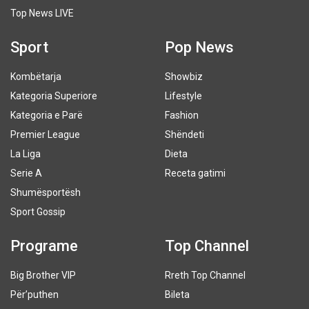
Top News LIVE
Sport
Pop News
Kombëtarja
Showbiz
Kategoria Superiore
Lifestyle
Kategoria e Parë
Fashion
Premier League
Shëndeti
La Liga
Dieta
Serie A
Receta gatimi
Shumësportësh
Sport Gossip
Programe
Top Channel
Big Brother VIP
Rreth Top Channel
Për’puthen
Bileta