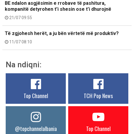
BE ndalon asgjësimin e rrobave të pashitura,
kompanitë detyrohen t’i shesin ose t’i dhurojnë
21/07 09:55
Të zgjohesh herët, a ju bën vërtetë më produktiv?
11/07 08:10
Na ndiqni:
Top Channel
TCH Pop News
@topchannelalbania
Top Channel