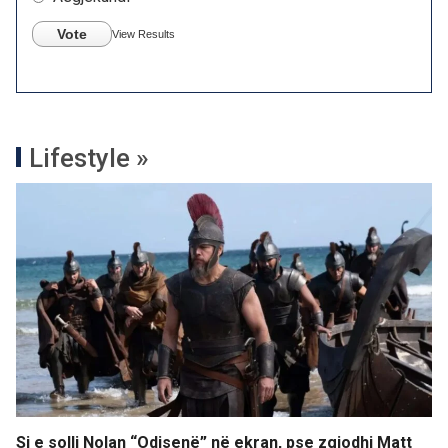
Vote
View Results
Lifestyle »
Si e solli Nolan “Odisenë” në ekran, pse zgjodhi Matt