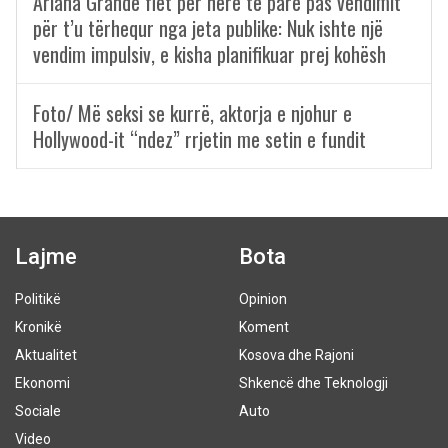
Ariana Grande flet për herë të parë pas vendimit
për t’u tërhequr nga jeta publike: Nuk ishte një
vendim impulsiv, e kisha planifikuar prej kohësh
Foto/ Më seksi se kurrë, aktorja e njohur e
Hollywood-it “ndez” rrjetin me setin e fundit
Lajme
Bota
Politikë
Opinion
Kronikë
Koment
Aktualitet
Kosova dhe Rajoni
Ekonomi
Shkencë dhe Teknologji
Sociale
Auto
Video