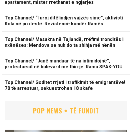
apartament, mister rrethanat e ngjarjes
Top Channel/ “I uroj ditëlindjen vajzës sime”, aktivisti
Kola në protestë: Rezistencë kundër Ramës
Top Channel/ Masakra në Tajlandë, rrëfimi tronditës i
nxënëses: Mendova se nuk do ta shihja më nënën
Top Channel/ “Janë munduar të na intimidojnë”,
protestuesit në bulevard me thirrje: Rama SPAK-YOU
Top Channel/ Goditet rrjeti i trafikimit të emigrantëve!
78 të arrestuar, sekuestrohen 18 skafe
POP NEWS • TË FUNDIT