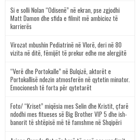
Si e solli Nolan “Odisenë” në ekran, pse zgjodhi
Matt Damon dhe sfida e filmit më ambicioz të
karrierës
Virozat mbushin Pediatrinë në Vlorë, deri në 80
vizita në ditë, fëmijët të prekur edhe me alergjitë
“Verë dhe Portokalle” në Bulqizë, aktorët e
Portokallisë ndezin atmosferën në qytetin minator.
Emocionesh të forta për qytetarët
Foto/ “Kriset” miqësia mes Selin dhe Kristit, çfarë
ndodhi mes fitueses së Big Brother VIP 5 dhe ish-
banorit të shtëpisë më të famshme në Shqipëri