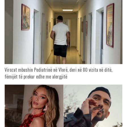
Virozat mbushin Pediatrinë në Vlorë, deri në 80 vizita në ditë,
fëmijët të prekur edhe me alergjitë