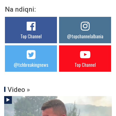
Na ndiqni:
Top Channel
@topchannelalbania
@tchbreakingnews
Top Channel
Video »