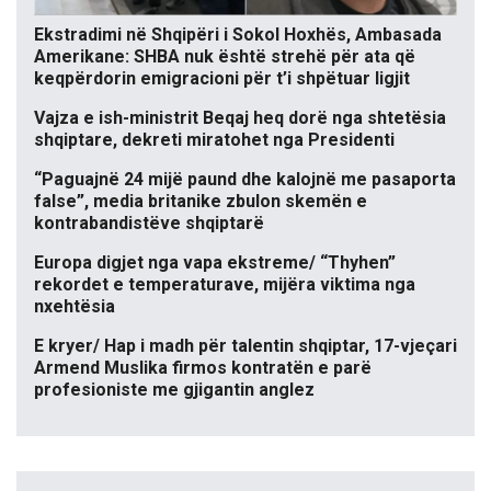
Ekstradimi në Shqipëri i Sokol Hoxhës, Ambasada
Amerikane: SHBA nuk është strehë për ata që
keqpërdorin emigracioni për t’i shpëtuar ligjit
Vajza e ish-ministrit Beqaj heq dorë nga shtetësia
shqiptare, dekreti miratohet nga Presidenti
“Paguajnë 24 mijë paund dhe kalojnë me pasaporta
false”, media britanike zbulon skemën e
kontrabandistëve shqiptarë
Europa digjet nga vapa ekstreme/ “Thyhen”
rekordet e temperaturave, mijëra viktima nga
nxehtësia
E kryer/ Hap i madh për talentin shqiptar, 17-vjeçari
Armend Muslika firmos kontratën e parë
profesioniste me gjigantin anglez