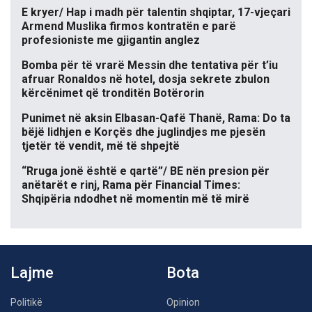
E kryer/ Hap i madh për talentin shqiptar, 17-vjeçari
Armend Muslika firmos kontratën e parë
profesioniste me gjigantin anglez
Bomba për të vrarë Messin dhe tentativa për t’iu
afruar Ronaldos në hotel, dosja sekrete zbulon
kërcënimet që tronditën Botërorin
Punimet në aksin Elbasan-Qafë Thanë, Rama: Do ta
bëjë lidhjen e Korçës dhe juglindjes me pjesën
tjetër të vendit, më të shpejtë
“Rruga jonë është e qartë”/ BE nën presion për
anëtarët e rinj, Rama për Financial Times:
Shqipëria ndodhet në momentin më të mirë
Lajme
Bota
Politikë
Opinion