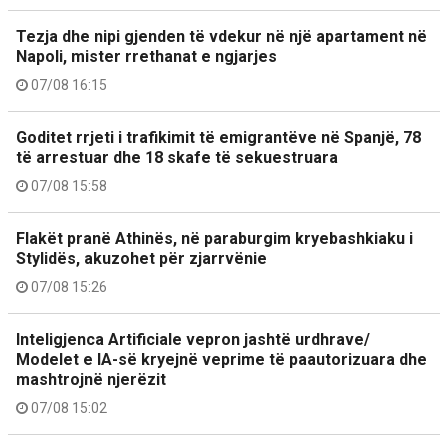
Tezja dhe nipi gjenden të vdekur në një apartament në
Napoli, mister rrethanat e ngjarjes
07/08 16:15
Goditet rrjeti i trafikimit të emigrantëve në Spanjë, 78
të arrestuar dhe 18 skafe të sekuestruara
07/08 15:58
Flakët pranë Athinës, në paraburgim kryebashkiaku i
Stylidës, akuzohet për zjarrvënie
07/08 15:26
Inteligjenca Artificiale vepron jashtë urdhrave/
Modelet e IA-së kryejnë veprime të paautorizuara dhe
mashtrojnë njerëzit
07/08 15:02