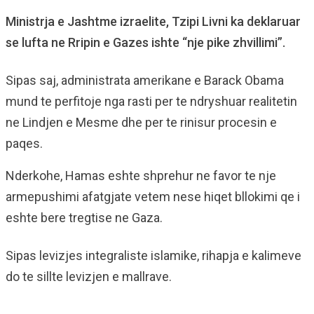
Ministrja e Jashtme izraelite, Tzipi Livni ka deklaruar
se lufta ne Rripin e Gazes ishte “nje pike zhvillimi”.
Sipas saj, administrata amerikane e Barack Obama
mund te perfitoje nga rasti per te ndryshuar realitetin
ne Lindjen e Mesme dhe per te rinisur procesin e
paqes.
Nderkohe, Hamas eshte shprehur ne favor te nje
armepushimi afatgjate vetem nese hiqet bllokimi qe i
eshte bere tregtise ne Gaza.
Sipas levizjes integraliste islamike, rihapja e kalimeve
do te sillte levizjen e mallrave.