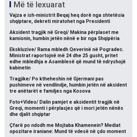
Më të lexuarat
Vajza e ish-ministrit Beqaj heq dorë nga shtetësia
shqiptare, dekreti miratohet nga Presidenti
Aksident tragjik në Greqi/ Makina përplaset me
kamionin, humbin jetën nënë e bir nga Shqipëria
Ekskluzive/ Rama mbledh Qeverinë në Pogradec.
Ministrat raportojnë më 24 dhe 25 gusht, pritet
edhe mbledhja e Asamblesë që mund të ndryshojë
kabinetin
Tragjike/ Po ktheheshin në Gjermani pas
pushimeve në vendlindje, humbin jetën në aksident
tre anëtarët e familjes nga Kosova
Foto+Video/ Dalin pamjet e aksidentit tragjik në
Greqi, momenti i përplasjes që i mori jetën nënës
dhe djalit shqiptar
Çfarë po ndodh me Mojtaba Khamenein? Mediat
opozitare iraniane: Mund të vdesë në çdo moment