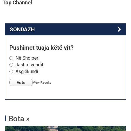
Top Channel
SONDAZH
Pushimet tuaja këtë vit?
Në Shqipëri
Jashtë vendit
Asgjëkundi
Vote
View Results
Bota »