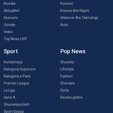
Kronikë
Koment
Aktualitet
Kosova dhe Rajoni
Ekonomi
Shkencë dhe Teknologji
Sociale
Auto
Video
Top News LIVE
Sport
Pop News
Kombëtarja
Showbiz
Kategoria Superiore
Lifestyle
Kategoria e Parë
Fashion
Premier League
Shëndeti
La Liga
Dieta
Serie A
Receta gatimi
Shumësportësh
Sport Gossip