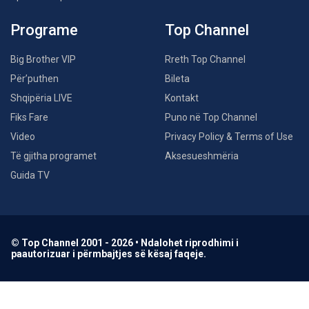
Programe
Top Channel
Big Brother VIP
Rreth Top Channel
Për’puthen
Bileta
Shqipëria LIVE
Kontakt
Fiks Fare
Puno në Top Channel
Video
Privacy Policy & Terms of Use
Të gjitha programet
Aksesueshmëria
Guida TV
© Top Channel 2001 - 2026 • Ndalohet riprodhimi i
paautorizuar i përmbajtjes së kësaj faqeje.