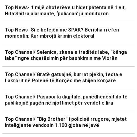
Top News- 1 mijë shoferëve u hiqet patenta në 1 vit,
Hita:Shifra alarmante, ‘poliscan’ ju monitoron
Top News- Si e betejën me SPAK? Berisha rrëfen
momentin: Kur mbrojti krimin elektoral
Top Channel/ Selenica, skena e traditës labe, “kënga
labe” ngre shqetësimin për bashkimin me Vlorën
Top Channel/ Gratë gatuajnë, burrat pjekin, festa e
Lakrorit në Polenë të Korçës me shijen korçare
Top Channel/ Pasaporta digjitale, punëdhënësit do të
publikojnë pagën në njoftimet për vendet e lira
Top Channel/ “Big Brother” i policisë rrugore, mjetet
inteligjente vendosin 1.100 gjoba në javë