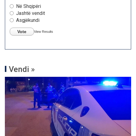
Në Shqipëri
Jashtë vendit
Asgjëkundi
Vote
View Results
Vendi »