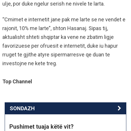
ulje, por duke ngelur serish ne nivele te larta.
“Cmimet e internetit jane pak me larte se ne vendet e
rajonit, 10% me larte”, shton Hasanaj. Sipas tij,
aktualisht shteti shqiptar ka vene ne zbatim ligje
favorizuese per ofruesit e internetit, duke iu hapur
rruget te gjithe atyre sipermarresve qe duan te
investojne ne kete treg.
Top Channel
SONDAZH
Pushimet tuaja këtë vit?