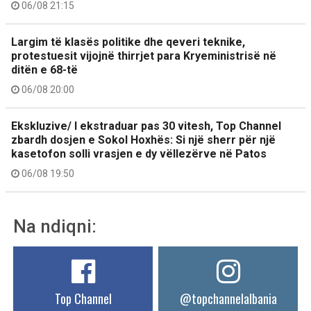
06/08 21:15
Largim të klasës politike dhe qeveri teknike,
protestuesit vijojnë thirrjet para Kryeministrisë në
ditën e 68-të
06/08 20:00
Ekskluzive/ I ekstraduar pas 30 vitesh, Top Channel
zbardh dosjen e Sokol Hoxhës: Si një sherr për një
kasetofon solli vrasjen e dy vëllezërve në Patos
06/08 19:50
Na ndiqni:
Top Channel
@topchannelalbania