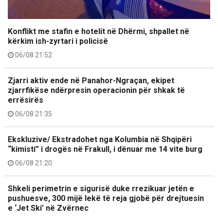
Konflikt me stafin e hotelit në Dhërmi, shpallet në
kërkim ish-zyrtari i policisë
06/08 21:52
Zjarri aktiv ende në Panahor-Ngraçan, ekipet
zjarrfikëse ndërpresin operacionin për shkak të
errësirës
06/08 21:35
Ekskluzive/ Ekstradohet nga Kolumbia në Shqipëri
“kimisti” i drogës në Frakull, i dënuar me 14 vite burg
06/08 21:20
Shkeli perimetrin e sigurisë duke rrezikuar jetën e
pushuesve, 300 mijë lekë të reja gjobë për drejtuesin
e ‘Jet Ski’ në Zvërnec