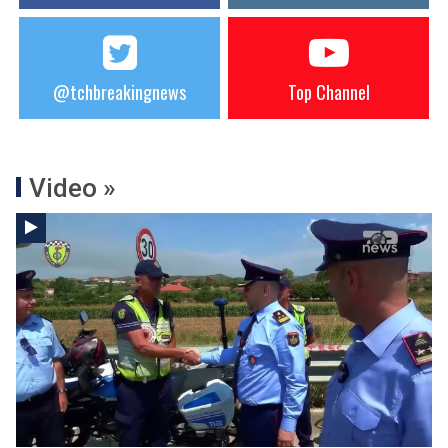
@tchbreakingnews
Top Channel
Video »