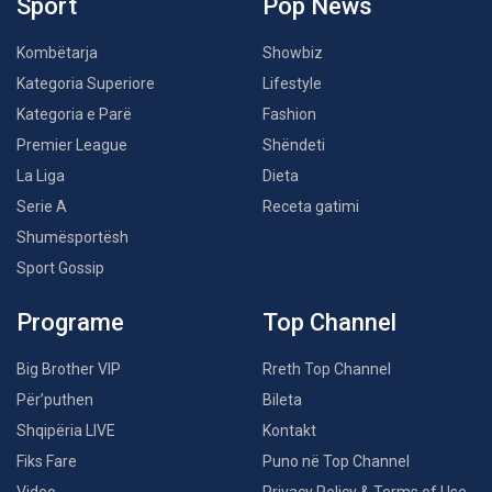
Sport
Pop News
Kombëtarja
Showbiz
Kategoria Superiore
Lifestyle
Kategoria e Parë
Fashion
Premier League
Shëndeti
La Liga
Dieta
Serie A
Receta gatimi
Shumësportësh
Sport Gossip
Programe
Top Channel
Big Brother VIP
Rreth Top Channel
Për’puthen
Bileta
Shqipëria LIVE
Kontakt
Fiks Fare
Puno në Top Channel