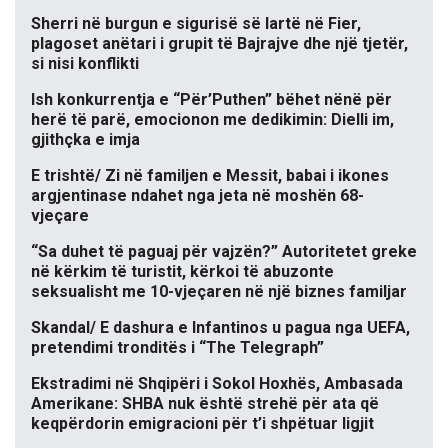
Sherri në burgun e sigurisë së lartë në Fier,
plagoset anëtari i grupit të Bajrajve dhe një tjetër,
si nisi konflikti
Ish konkurrentja e “Për’Puthen” bëhet nënë për
herë të parë, emocionon me dedikimin: Dielli im,
gjithçka e imja
E trishtë/ Zi në familjen e Messit, babai i ikones
argjentinase ndahet nga jeta në moshën 68-
vjeçare
“Sa duhet të paguaj për vajzën?” Autoritetet greke
në kërkim të turistit, kërkoi të abuzonte
seksualisht me 10-vjeçaren në një biznes familjar
Skandal/ E dashura e Infantinos u pagua nga UEFA,
pretendimi tronditës i “The Telegraph”
Ekstradimi në Shqipëri i Sokol Hoxhës, Ambasada
Amerikane: SHBA nuk është strehë për ata që
keqpërdorin emigracioni për t’i shpëtuar ligjit