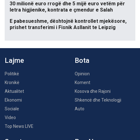
30 milionë euro rrogë dhe 5 mijë euro vetëm për
letra higjienike, kontrata e çmendur e Salah
E pabesueshme, dështojnë kontrollet mjekësore,
prishet transferimi i Fisnik Asllanit te Leipzig
Lajme
Bota
Politikë
Opinion
Kronikë
Koment
Aktualitet
Kosova dhe Rajoni
Ekonomi
Shkencë dhe Teknologji
Sociale
Auto
Video
Top News LIVE