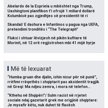
Abelardo de la Espriela u mbështet nga Trump,
Uashingtoni planifikon t’i ofrojë 1 miliard dollarë
Kolumbisë pas zgjedhjes së presidentit të ri
Skandal/ E dashura e Infantinos u pagua nga UEFA,
pretendimi tronditës i “The Telegraph”
Fluksi i shtuar lëvizjesh në pikën kufitare të
Morinit, në 12 orë regjistrohen mbi 41 mijë hyrje
Më të lexuarat
“Humba gruan dhe djalin, ishin nisur për në punë”,
rrëfimi rrëqethës i shqiptarit pas aksidentit tragjik
në Greqi: Ma ndjeu zemra, i mora në telefon…
“Kthehu në Shqipëri”/ Sulm racist në rrjetet
sociale ndaj gazetarit grek me origjinë shqiptare:
Je mysafir këtu, nuk duhet të flasësh