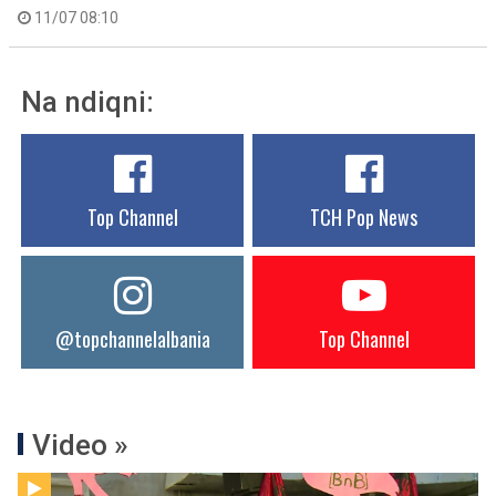
11/07 08:10
Na ndiqni:
Top Channel
TCH Pop News
@topchannelalbania
Top Channel
Video »