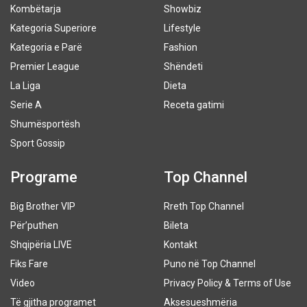
Kombëtarja
Showbiz
Kategoria Superiore
Lifestyle
Kategoria e Parë
Fashion
Premier League
Shëndeti
La Liga
Dieta
Serie A
Receta gatimi
Shumësportësh
Sport Gossip
Programe
Top Channel
Big Brother VIP
Rreth Top Channel
Për’puthen
Bileta
Shqipëria LIVE
Kontakt
Fiks Fare
Puno në Top Channel
Video
Privacy Policy & Terms of Use
Të gjitha programet
Aksesueshmëria