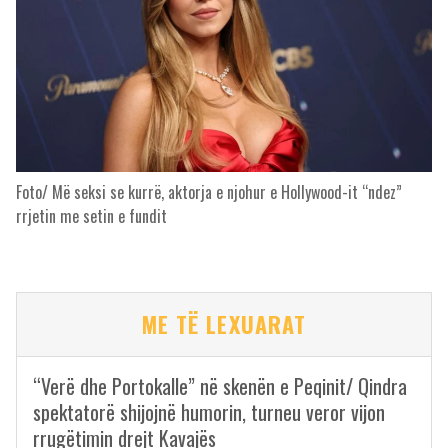
Foto/ Më seksi se kurrë, aktorja e njohur e Hollywood-it “ndez”
rrjetin me setin e fundit
ME TË LEXUARAT
“Verë dhe Portokalle” në skenën e Peqinit/ Qindra
spektatorë shijojnë humorin, turneu veror vijon
rrugëtimin drejt Kavajës