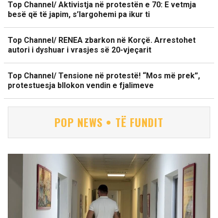
Top Channel/ Aktivistja në protestën e 70: E vetmja
besë që të japim, s’largohemi pa ikur ti
Top Channel/ RENEA zbarkon në Korçë. Arrestohet
autori i dyshuar i vrasjes së 20-vjeçarit
Top Channel/ Tensione në protestë! “Mos më prek”,
protestuesja bllokon vendin e fjalimeve
POP NEWS • TË FUNDIT