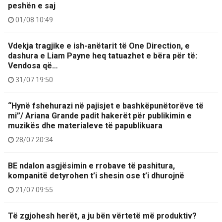
peshën e saj
01/08 10:49
Vdekja tragjike e ish-anëtarit të One Direction, e
dashura e Liam Payne heq tatuazhet e bëra për të:
Vendosa që…
31/07 19:50
“Hynë fshehurazi në pajisjet e bashkëpunëtorëve të
mi”/ Ariana Grande padit hakerët për publikimin e
muzikës dhe materialeve të papublikuara
28/07 20:34
BE ndalon asgjësimin e rrobave të pashitura,
kompanitë detyrohen t’i shesin ose t’i dhurojnë
21/07 09:55
Të zgjohesh herët, a ju bën vërtetë më produktiv?