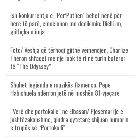
Ish konkurrentja e “Për’Puthen” bëhet nënë për
herë të parë, emocionon me dedikimin: Dielli im,
gjithçka e imja
Foto/ Veshja që tërhoqi gjithë vëmendjen, Charlize
Theron shfaqet me një look të ri në turin botëror
të “The Odyssey”
Shuhet legjenda e muzikës flamenco, Pepe
Habichuela ndërron jetë në moshën 81-vjeçare
“Verë dhe portokalle” në Elbasan/ Pjesëmarrje e
jashtëzakonshme, qindra qytetarë shijuan humorin
e trupës së “Portokalli”