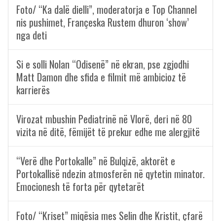
Foto/ “Ka dalë dielli”, moderatorja e Top Channel
nis pushimet, Françeska Rustem dhuron ‘show’
nga deti
Si e solli Nolan “Odisenë” në ekran, pse zgjodhi
Matt Damon dhe sfida e filmit më ambicioz të
karrierës
Virozat mbushin Pediatrinë në Vlorë, deri në 80
vizita në ditë, fëmijët të prekur edhe me alergjitë
“Verë dhe Portokalle” në Bulqizë, aktorët e
Portokallisë ndezin atmosferën në qytetin minator.
Emocionesh të forta për qytetarët
Foto/ “Kriset” miqësia mes Selin dhe Kristit, çfarë