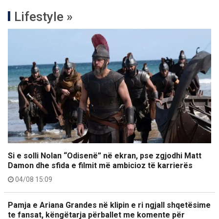
Lifestyle »
Si e solli Nolan “Odisenë” në ekran, pse zgjodhi Matt
Damon dhe sfida e filmit më ambicioz të karrierës
04/08 15:09
Pamja e Ariana Grandes në klipin e ri ngjall shqetësime
te fansat, këngëtarja përballet me komente për