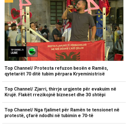
Top Channel/ Protesta refuzon besën e Ramës,
qytetarët 70 ditë tubim përpara Kryeministrisë
Top Channel/ Zjarri, thirrje urgjente për evakuim në
Krujë. Flakët rrezikojnë bizneset dhe 30 shtëpi
Top Channel/ Nga fjalimet për Ramën te tensionet në
protestë, çfarë ndodhi në tubimin e 70-të