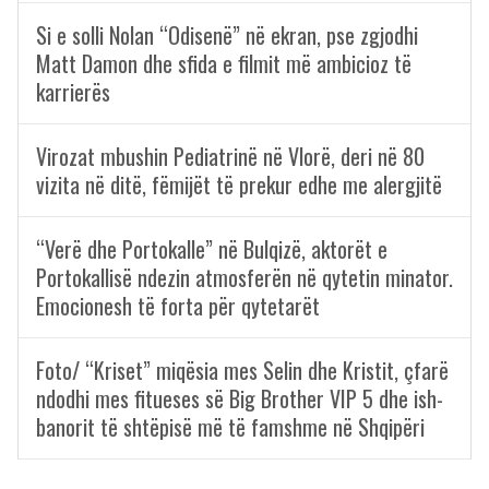
Si e solli Nolan “Odisenë” në ekran, pse zgjodhi
Matt Damon dhe sfida e filmit më ambicioz të
karrierës
Virozat mbushin Pediatrinë në Vlorë, deri në 80
vizita në ditë, fëmijët të prekur edhe me alergjitë
“Verë dhe Portokalle” në Bulqizë, aktorët e
Portokallisë ndezin atmosferën në qytetin minator.
Emocionesh të forta për qytetarët
Foto/ “Kriset” miqësia mes Selin dhe Kristit, çfarë
ndodhi mes fitueses së Big Brother VIP 5 dhe ish-
banorit të shtëpisë më të famshme në Shqipëri