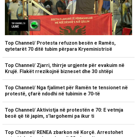
Top Channel/ Protesta refuzon besën e Ramës,
qytetarët 70 ditë tubim përpara Kryeministrisë
Top Channel/ Zjarri, thirrje urgjente për evakuim në
Krujë. Flakët rrezikojnë bizneset dhe 30 shtëpi
Top Channel/ Nga fjalimet për Ramën te tensionet në
protestë, çfarë ndodhi në tubimin e 70-të
Top Channel/ Aktivistja në protestën e 70: E vetmja
besë që të japim, s’largohemi pa ikur ti
Top Channel/ RENEA zbarkon në Korçë. Arrestohet