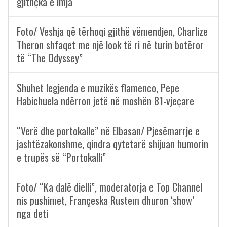
gjithçka e imja
Foto/ Veshja që tërhoqi gjithë vëmendjen, Charlize
Theron shfaqet me një look të ri në turin botëror
të “The Odyssey”
Shuhet legjenda e muzikës flamenco, Pepe
Habichuela ndërron jetë në moshën 81-vjeçare
“Verë dhe portokalle” në Elbasan/ Pjesëmarrje e
jashtëzakonshme, qindra qytetarë shijuan humorin
e trupës së “Portokalli”
Foto/ “Ka dalë dielli”, moderatorja e Top Channel
nis pushimet, Françeska Rustem dhuron ‘show’
nga deti