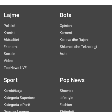
Lajme
Bota
Politikë
Opinion
Kronikë
Koment
Aktualitet
Kosova dhe Rajoni
Ekonomi
Shkencë dhe Teknologji
Sociale
Auto
Video
Top News LIVE
Sport
Pop News
Kombëtarja
Showbiz
Kategoria Superiore
Lifestyle
Kategoria e Parë
Fashion
Premier League
Shëndeti