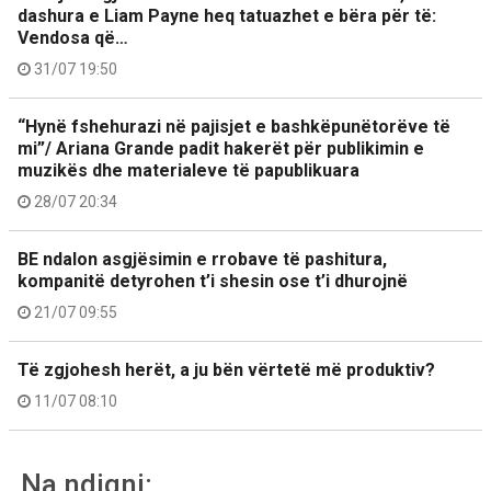
dashura e Liam Payne heq tatuazhet e bëra për të:
Vendosa që…
31/07 19:50
“Hynë fshehurazi në pajisjet e bashkëpunëtorëve të
mi”/ Ariana Grande padit hakerët për publikimin e
muzikës dhe materialeve të papublikuara
28/07 20:34
BE ndalon asgjësimin e rrobave të pashitura,
kompanitë detyrohen t’i shesin ose t’i dhurojnë
21/07 09:55
Të zgjohesh herët, a ju bën vërtetë më produktiv?
11/07 08:10
Na ndiqni: