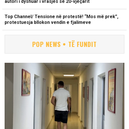
autori i dyshuar i vrasjes së 20-vjeçarit
Top Channel/ Tensione në protestë! “Mos më prek”,
protestuesja bllokon vendin e fjalimeve
POP NEWS • TË FUNDIT