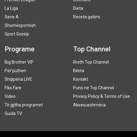
La Liga
Dieta
Serie A
Receta gatimi
Shumësportësh
Sport Gossip
Programe
Top Channel
Big Brother VIP
Rreth Top Channel
Për’puthen
Bileta
Shqipëria LIVE
Kontakt
Fiks Fare
Puno në Top Channel
Video
Privacy Policy & Terms of Use
Të gjitha programet
Aksesueshmëria
Guida TV