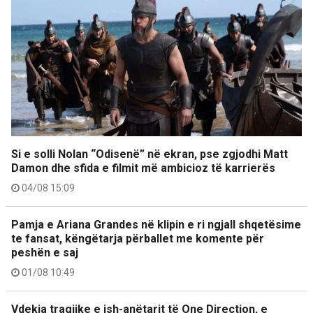
Si e solli Nolan “Odisenë” në ekran, pse zgjodhi Matt
Damon dhe sfida e filmit më ambicioz të karrierës
04/08 15:09
Pamja e Ariana Grandes në klipin e ri ngjall shqetësime
te fansat, këngëtarja përballet me komente për
peshën e saj
01/08 10:49
Vdekja tragjike e ish-anëtarit të One Direction, e