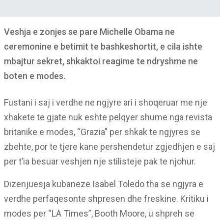
Veshja e zonjes se pare Michelle Obama ne
ceremonine e betimit te bashkeshortit, e cila ishte
mbajtur sekret, shkaktoi reagime te ndryshme ne
boten e modes.
Fustani i saj i verdhe ne ngjyre ari i shoqeruar me nje
xhakete te gjate nuk eshte pelqyer shume nga revista
britanike e modes, “Grazia” per shkak te ngjyres se
zbehte, por te tjere kane pershendetur zgjedhjen e saj
per t’ia besuar veshjen nje stilisteje pak te njohur.
Dizenjuesja kubaneze Isabel Toledo tha se ngjyra e
verdhe perfaqesonte shpresen dhe freskine. Kritiku i
modes per “LA Times”, Booth Moore, u shpreh se