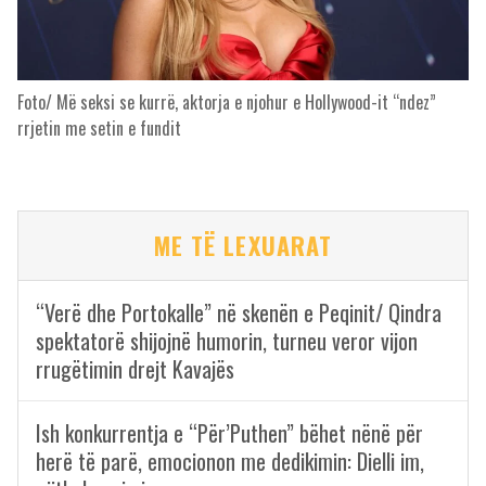
Foto/ Më seksi se kurrë, aktorja e njohur e Hollywood-it “ndez”
rrjetin me setin e fundit
ME TË LEXUARAT
“Verë dhe Portokalle” në skenën e Peqinit/ Qindra
spektatorë shijojnë humorin, turneu veror vijon
rrugëtimin drejt Kavajës
Ish konkurrentja e “Për’Puthen” bëhet nënë për
herë të parë, emocionon me dedikimin: Dielli im,