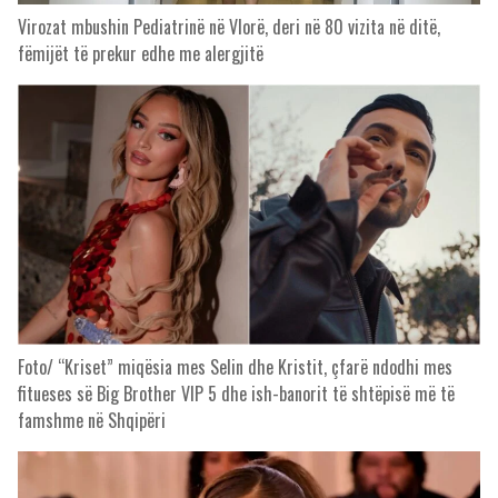
Virozat mbushin Pediatrinë në Vlorë, deri në 80 vizita në ditë,
fëmijët të prekur edhe me alergjitë
Foto/ “Kriset” miqësia mes Selin dhe Kristit, çfarë ndodhi mes
fitueses së Big Brother VIP 5 dhe ish-banorit të shtëpisë më të
famshme në Shqipëri