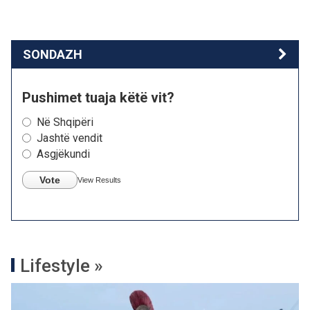
SONDAZH
Pushimet tuaja këtë vit?
Në Shqipëri
Jashtë vendit
Asgjëkundi
Vote
View Results
Lifestyle »