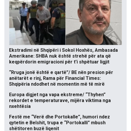
Ekstradimi në Shqipëri i Sokol Hoxhës, Ambasada
Amerikane: SHBA nuk është strehë për ata që
keqpërdorin emigracioni për t’i shpëtuar ligjit
“Rruga jonë është e qartë”/ BE nën presion për
anëtarët e rinj, Rama për Financial Times:
Shqipëria ndodhet në momentin më të mirë
Europa digjet nga vapa ekstreme/ “Thyhen”
rekordet e temperaturave, mijëra viktima nga
nxehtësia
Festë me “Verë dhe Portokalle”, humori ndez
qytetin e Belshit, trupa e “Portokalli” mbush
shëtitoren buzë liqenit