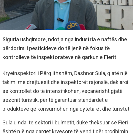
Siguria ushqimore, ndotja nga industria e naftës dhe
përdorimi i pesticideve do të jenë në fokus të
kontrolleve të inspektorateve në qarkun e Fierit.
Kryeinspektori i Përgjithshëm, Dashnor Sula, gjatë një
takimi me drejtuesit dhe inspektorët rajonalë, deklaroi
se kontrollet do të intensifikohen, veçanërisht gjatë
sezonit turistik, për të garantuar standardet e
produkteve që konsumohen nga qytetarët dhe turistët.
Sula u ndal te sektori i bulmetit, duke theksuar se Fieri
është një nga qarqet kryesore të vendit për prodhimin