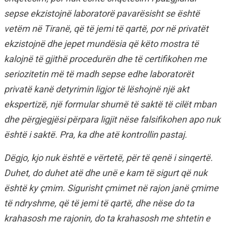
sepse ekzistojnë laboratorë pavarësisht se është
vetëm në Tiranë, që të jemi të qartë, por në privatët
ekzistojnë dhe jepet mundësia që këto mostra të
kalojnë të gjithë procedurën dhe të certifikohen me
seriozitetin më të madh sepse edhe laboratorët
privatë kanë detyrimin ligjor të lëshojnë një akt
ekspertizë, një formular shumë të saktë të cilët mban
dhe përgjegjësi përpara ligjit nëse falsifikohen apo nuk
është i saktë. Pra, ka dhe atë kontrollin pastaj.
Dëgjo, kjo nuk është e vërtetë, për të qenë i sinqertë.
Duhet, do duhet atë dhe unë e kam të sigurt që nuk
është ky çmim. Sigurisht çmimet në rajon janë çmime
të ndryshme, që të jemi të qartë, dhe nëse do ta
krahasosh me rajonin, do ta krahasosh me shtetin e