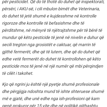
për pesticidet. Që do të thotë do duhet që inspektorati,
përsëri, i AKU-së, i cili mbulon bimët dhe Veterinaria,
do duhet të jetë shumë e kujdesshme në kontrolle
rigoroze dhe kontrolle të befasishme dhe të
përditshme, në mënyrë të njëtrajtshme për të bërë të
mundur që këto pesticide të jenë në nivelin e duhur që
secili tregton nga grosistët e caktuar, që marrin të
gjithë fermerët, dhe që të lutem, dhe që do duhet që
edhe vetë fermerët do duhet të kontrollohen që këto
pesticide mos të jenë në një numër që mbi përqindjen
të cilët i takohet.
Kjo që ngrini ju është një pyetje shumë profesionale
dhe përgjigja ndoshta mund të ishte shteruese shumë
më e gjatë, dhe unë edhe nga ish-profesioni që kam
qenë prokuror për 15 vite dhe në politikë gjithashtu,