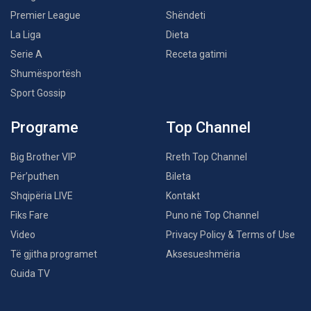
Premier League
Shëndeti
La Liga
Dieta
Serie A
Receta gatimi
Shumësportësh
Sport Gossip
Programe
Top Channel
Big Brother VIP
Rreth Top Channel
Për’puthen
Bileta
Shqipëria LIVE
Kontakt
Fiks Fare
Puno në Top Channel
Video
Privacy Policy & Terms of Use
Të gjitha programet
Aksesueshmëria
Guida TV