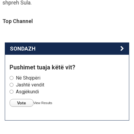
shpreh Sula.
Top Channel
SONDAZH
Pushimet tuaja këtë vit?
Në Shqipëri
Jashtë vendit
Asgjëkundi
Vote
View Results