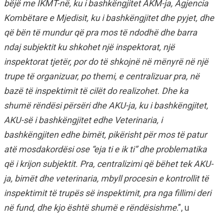
bëjë me IKMT-në, ku i bashkëngjitet AKM-ja, Agjencia
Kombëtare e Mjedisit, ku i bashkëngjitet dhe pyjet, dhe
që bën të mundur që pra mos të ndodhë dhe barra
ndaj subjektit ku shkohet një inspektorat, një
inspektorat tjetër, por do të shkojnë në mënyrë në një
trupe të organizuar, po themi, e centralizuar pra, në
bazë të inspektimit të cilët do realizohet. Dhe ka
shumë rëndësi përsëri dhe AKU-ja, ku i bashkëngjitet,
AKU-së i bashkëngjitet edhe Veterinaria, i
bashkëngjiten edhe bimët, pikërisht për mos të patur
atë mosdakordësi ose “eja ti e ik ti” dhe problematika
që i krijon subjektit. Pra, centralizimi që bëhet tek AKU-
ja, bimët dhe veterinaria, mbyll procesin e kontrollit të
inspektimit të trupës së inspektimit, pra nga fillimi deri
në fund, dhe kjo është shumë e rëndësishme
.”, u