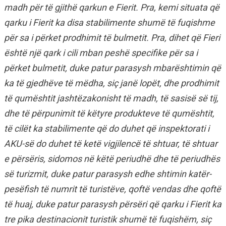
madh për të gjithë qarkun e Fierit. Pra, kemi situata që
qarku i Fierit ka disa stabilimente shumë të fuqishme
për sa i përket prodhimit të bulmetit. Pra, dihet që Fieri
është një qark i cili mban peshë specifike për sa i
përket bulmetit, duke patur parasysh mbarështimin që
ka të gjedhëve të mëdha, siç janë lopët, dhe prodhimit
të qumështit jashtëzakonisht të madh, të sasisë së tij,
dhe të përpunimit të këtyre produkteve të qumështit,
të cilët ka stabilimente që do duhet që inspektorati i
AKU-së do duhet të ketë vigjilencë të shtuar, të shtuar
e përsëris, sidomos në këtë periudhë dhe të periudhës
së turizmit, duke patur parasysh edhe shtimin katër-
pesëfish të numrit të turistëve, qoftë vendas dhe qoftë
të huaj, duke patur parasysh përsëri që qarku i Fierit ka
tre pika destinacionit turistik shumë të fuqishëm, siç