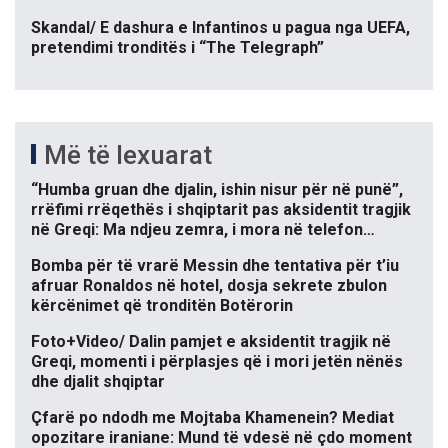
Skandal/ E dashura e Infantinos u pagua nga UEFA,
pretendimi tronditës i “The Telegraph”
Më të lexuarat
“Humba gruan dhe djalin, ishin nisur për në punë”,
rrëfimi rrëqethës i shqiptarit pas aksidentit tragjik
në Greqi: Ma ndjeu zemra, i mora në telefon…
Bomba për të vrarë Messin dhe tentativa për t’iu
afruar Ronaldos në hotel, dosja sekrete zbulon
kërcënimet që tronditën Botërorin
Foto+Video/ Dalin pamjet e aksidentit tragjik në
Greqi, momenti i përplasjes që i mori jetën nënës
dhe djalit shqiptar
Çfarë po ndodh me Mojtaba Khamenein? Mediat
opozitare iraniane: Mund të vdesë në çdo moment