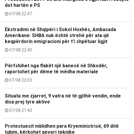
dot hartën e PS
07/08 22:47
Ekstradimi në Shqipëri i Sokol Hoxhës, Ambasada
Amerikane: SHBA nuk është strehë për ata që
keqpërdorin emigracioni për t’i shpëtuar ligjit
07/08 22:40
Përfshihet nga flakët një banesë në Shkodër,
raportohet për dëme të mëdha materiale
07/08 22:03
Situata me zjarret, 9 vatra në të gjithë vendin, ende
disa prej tyre aktive
07/08 21:43
Protestuesit mblidhen para Kryeministrisë, 69 ditë
tubim, kërkohet qeveri teknike