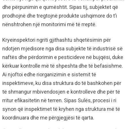
dhe përpunimin e qumështit. Sipas tij, subjektet që
prodhojnë dhe tregtojnë produkte ushqimore do t’i
nënshtrohen një monitorimi më të rreptë.
Kryeinspektori ngriti gjithashtu shqetësimin për
ndotjen mjedisore nga disa subjekte të industrisë së
naftës dhe përdorimin e pesticideve në bujqësi, duke
kërkuar kontrolle më të shpeshta dhe të befasishme.
Ai njoftoi edhe riorganizimin e sistemit të
inspektimeve, ku disa struktura do të bashkohen për
të shmangur mbivendosjen e kontrolleve dhe për të
rritur efikasitetin në terren. Sipas Sulës, procesi i ri
synon që inspektimet të kryhen nga struktura më të
koordinuara dhe me përgjegjësi të qarta.