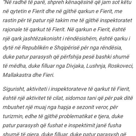
“Në radhë të parë, shpreh kënaqësinë që jam sot këtu
në qytetin e Fierit dhe në gjithë qarkun e Fierit, me
rastin për të patur një takim me të gjithë inspektoratet
rajonale të qarkut të Fierit. Në qarkun e Fierit, është
një qark jashtëzakonisht i rëndësishëm, është qarku i
dytë në Republikën e Shqipërisë për nga rëndësia,
duke patur parasysh që përfshija pesë bashki shumë
të mëdha, duke filluar nga Divjaka, Lushnja, Roskoveci,
Mallakastra dhe Fieri.
Sigurisht, aktiviteti i inspektorateve të qarkut të Fierit,
është një aktivitet të cilat, sidomos tani që për pak ditë
mbushet një muaj nga hapja e sezonit veror, për
turizmin, edhe të gjithë problematikat e tjera, duke
patur parasysh që fushat e inspektimit janë fusha
shumë të gjera, duke filluar, duke patur parasysh që