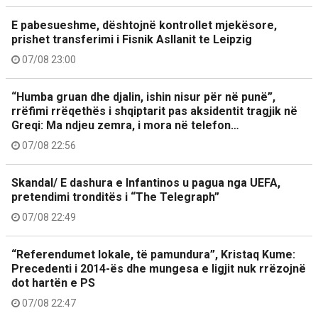
E pabesueshme, dështojnë kontrollet mjekësore,
prishet transferimi i Fisnik Asllanit te Leipzig
07/08 23:00
“Humba gruan dhe djalin, ishin nisur për në punë”,
rrëfimi rrëqethës i shqiptarit pas aksidentit tragjik në
Greqi: Ma ndjeu zemra, i mora në telefon…
07/08 22:56
Skandal/ E dashura e Infantinos u pagua nga UEFA,
pretendimi tronditës i “The Telegraph”
07/08 22:49
“Referendumet lokale, të pamundura”, Kristaq Kume:
Precedenti i 2014-ës dhe mungesa e ligjit nuk rrëzojnë
dot hartën e PS
07/08 22:47