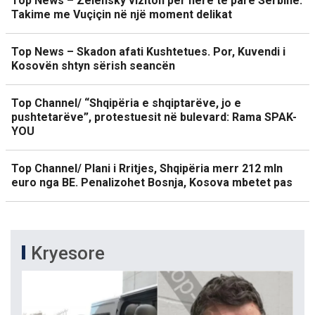
Top News – Zelensky viziton për herë të parë Serbinë.
Takime me Vuçiçin në një moment delikat
Top News – Skadon afati Kushtetues. Por, Kuvendi i
Kosovën shtyn sërish seancën
Top Channel/ “Shqipëria e shqiptarëve, jo e
pushtetarëve”, protestuesit në bulevard: Rama SPAK-
YOU
Top Channel/ Plani i Rritjes, Shqipëria merr 212 mln
euro nga BE. Penalizohet Bosnja, Kosova mbetet pas
Kryesore