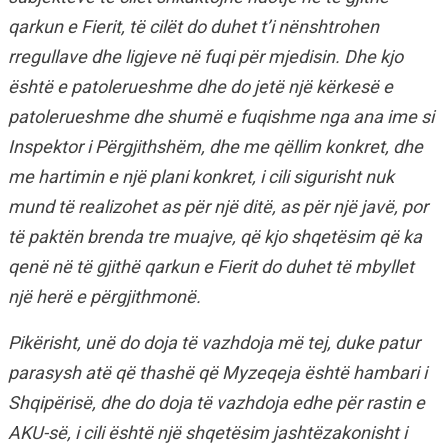
qarkun e Fierit, të cilët do duhet t’i nënshtrohen
rregullave dhe ligjeve në fuqi për mjedisin. Dhe kjo
është e patolerueshme dhe do jetë një kërkesë e
patolerueshme dhe shumë e fuqishme nga ana ime si
Inspektor i Përgjithshëm, dhe me qëllim konkret, dhe
me hartimin e një plani konkret, i cili sigurisht nuk
mund të realizohet as për një ditë, as për një javë, por
të paktën brenda tre muajve, që kjo shqetësim që ka
qenë në të gjithë qarkun e Fierit do duhet të mbyllet
një herë e përgjithmonë.
Pikërisht, unë do doja të vazhdoja më tej, duke patur
parasysh atë që thashë që Myzeqeja është hambari i
Shqipërisë, dhe do doja të vazhdoja edhe për rastin e
AKU-së, i cili është një shqetësim jashtëzakonisht i