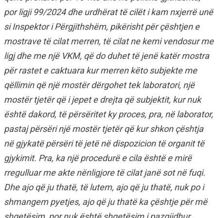
por ligji 99/2024 dhe urdhërat të cilët i kam nxjerrë unë
si Inspektor i Përgjithshëm, pikërisht për çështjen e
mostrave të cilat merren, të cilat ne kemi vendosur me
ligj dhe me një VKM, që do duhet të jenë katër mostra
për rastet e caktuara kur merren këto subjekte me
qëllimin që një mostër dërgohet tek laboratori, një
mostër tjetër që i jepet e drejta që subjektit, kur nuk
është dakord, të përsëritet ky proces, pra, në laborator,
pastaj përsëri një mostër tjetër që kur shkon çështja
në gjykatë përsëri të jetë në dispozicion të organit të
gjykimit. Pra, ka një procedurë e cila është e mirë
rregulluar me akte nënligjore të cilat janë sot në fuqi.
Dhe ajo që ju thatë, të lutem, ajo që ju thatë, nuk po i
shmangem pyetjes, ajo që ju thatë ka çështje për më
shqetësim, por nuk është shqetësim i pazgjidhur