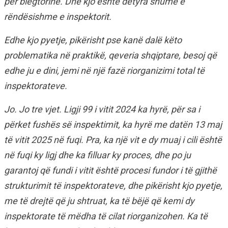
për blegtorinë. Dhe kjo është detyra shumë e
rëndësishme e inspektorit.
Edhe kjo pyetje, pikërisht pse kanë dalë këto
problematika në praktikë, qeveria shqiptare, besoj që
edhe ju e dini, jemi në një fazë riorganizimi total të
inspektorateve.
Jo. Jo tre vjet. Ligji 99 i vitit 2024 ka hyrë, për sa i
përket fushës së inspektimit, ka hyrë me datën 13 maj
të vitit 2025 në fuqi. Pra, ka një vit e dy muaj i cili është
në fuqi ky ligj dhe ka filluar ky proces, dhe po ju
garantoj që fundi i vitit është procesi fundor i të gjithë
strukturimit të inspektorateve, dhe pikërisht kjo pyetje,
me të drejtë që ju shtruat, ka të bëjë që kemi dy
inspektorate të mëdha të cilat riorganizohen. Ka të