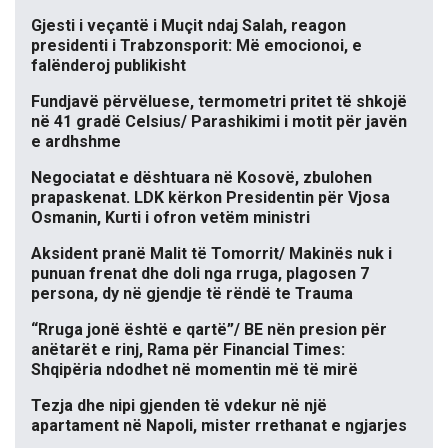
Gjesti i veçantë i Muçit ndaj Salah, reagon
presidenti i Trabzonsporit: Më emocionoi, e
falënderoj publikisht
Fundjavë përvëluese, termometri pritet të shkojë
në 41 gradë Celsius/ Parashikimi i motit për javën
e ardhshme
Negociatat e dështuara në Kosovë, zbulohen
prapaskenat. LDK kërkon Presidentin për Vjosa
Osmanin, Kurti i ofron vetëm ministri
Aksident pranë Malit të Tomorrit/ Makinës nuk i
punuan frenat dhe doli nga rruga, plagosen 7
persona, dy në gjendje të rëndë te Trauma
“Rruga jonë është e qartë”/ BE nën presion për
anëtarët e rinj, Rama për Financial Times:
Shqipëria ndodhet në momentin më të mirë
Tezja dhe nipi gjenden të vdekur në një
apartament në Napoli, mister rrethanat e ngjarjes