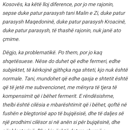
Kosovës, ka këtë lloj diference, por jo me rajonin,
sepse duke patur parasysh tani Malin e Zi, duke patur
parasysh Maqedoninë, duke patur parasysh Kroacinë,
duke patur parasysh, të thashë rajonin, nuk janë ato
çmime.
Dëgjo, ka problematikë. Po them, por jo kaq
shqetësuese. Nëse do duhet që edhe fermeri, edhe
subjektet, të kërkojnë gjithçka nga shteti, kjo nuk është
normale. Tani, mundohet që edhe qasja e shtetit është
që të jetë me subvencionet, me mënyra të tjera të
kompensimit që i bëhet fermerit. E rëndësishme,
thelbi është cilësia e mbarështimit që i bëhet, qoftë në
fushën e blegtorisë apo të bujqësisë, dhe të daljes së
një prodhimi cilësor si në anën si për bujqësinë, dhe