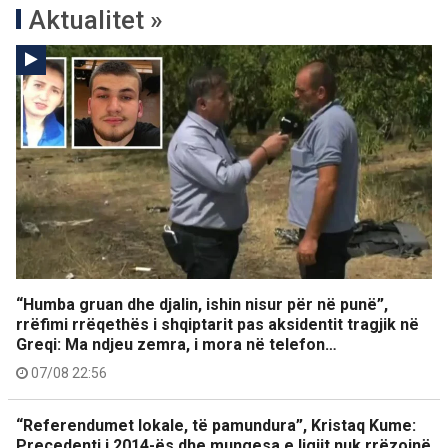
Aktualitet »
“Humba gruan dhe djalin, ishin nisur për në punë”,
rrëfimi rrëqethës i shqiptarit pas aksidentit tragjik në
Greqi: Ma ndjeu zemra, i mora në telefon…
07/08 22:56
“Referendumet lokale, të pamundura”, Kristaq Kume:
Precedenti i 2014-ës dhe mungesa e ligjit nuk rrëzojnë