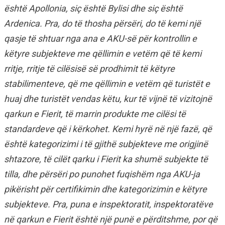
është Apollonia, siç është Bylisi dhe siç është
Ardenica. Pra, do të thosha përsëri, do të kemi një
qasje të shtuar nga ana e AKU-së për kontrollin e
këtyre subjekteve me qëllimin e vetëm që të kemi
rritje, rritje të cilësisë së prodhimit të këtyre
stabilimenteve, që me qëllimin e vetëm që turistët e
huaj dhe turistët vendas këtu, kur të vijnë të vizitojnë
qarkun e Fierit, të marrin produkte me cilësi të
standardeve që i kërkohet. Kemi hyrë në një fazë, që
është kategorizimi i të gjithë subjekteve me origjinë
shtazore, të cilët qarku i Fierit ka shumë subjekte të
tilla, dhe përsëri po punohet fuqishëm nga AKU-ja
pikërisht për certifikimin dhe kategorizimin e këtyre
subjekteve. Pra, puna e inspektoratit, inspektoratëve
në qarkun e Fierit është një punë e përditshme, por që