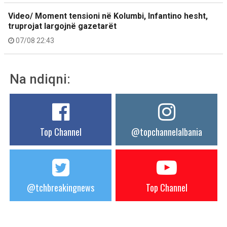
Video/ Moment tensioni në Kolumbi, Infantino hesht,
truprojat largojnë gazetarët
07/08 22:43
Na ndiqni:
Top Channel
@topchannelalbania
@tchbreakingnews
Top Channel