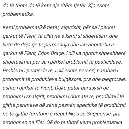
do të thotë do të ketë një ritëm tjetër. Kjo është
problematika.
Kemi problematikë tjetër, sigurisht, për sa i përket
qarkut të Fierit, të cilët ne e kemi si shqetësim, dhe
këtu do doja që të përmendja dhe ish-deputetin e
qarkut të Fierit, Erjon Braçe, i cili ka ngritur shpeshherë
shqetësimet për sa i përket problemit të pesticideve.
Problemi i pesticideve, i cili është përsëri, hambari i
prodhimit të produkteve bujqësore, pra dhe blegtorale,
është i qarkut të Fierit. Duke patur parasysh që
prodhimi i shalqirit, prodhimi i domateve, prodhimi i të
gjithë perimeve që zënë peshën specifike të prodhimit
në të gjithë territorin e Republikës së Shqipërisë, pra
prodhohen në Fier. Që do të thotë kemi problematika