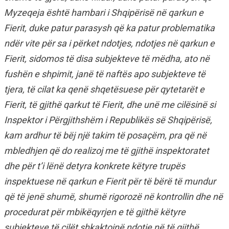
Myzeqeja është hambari i Shqipërisë në qarkun e
Fierit, duke patur parasysh që ka patur problematika
ndër vite për sa i përket ndotjes, ndotjes në qarkun e
Fierit, sidomos të disa subjekteve të mëdha, ato në
fushën e shpimit, janë të naftës apo subjekteve të
tjera, të cilat ka qenë shqetësuese për qytetarët e
Fierit, të gjithë qarkut të Fierit, dhe unë me cilësinë si
Inspektor i Përgjithshëm i Republikës së Shqipërisë,
kam ardhur të bëj një takim të posaçëm, pra që në
mbledhjen që do realizoj me të gjithë inspektoratet
dhe për t’i lënë detyra konkrete këtyre trupës
inspektuese në qarkun e Fierit për të bërë të mundur
që të jenë shumë, shumë rigorozë në kontrollin dhe në
procedurat për mbikëqyrjen e të gjithë këtyre
subjekteve të cilët shkaktojnë ndotje në të gjithë