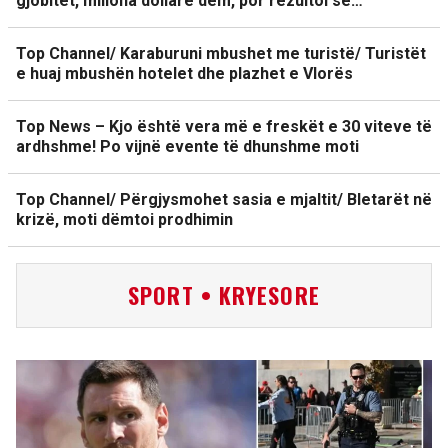
gjobitet, miliona dollarë dëm, por rezultoi se…
Top Channel/ Karaburuni mbushet me turistë/ Turistët
e huaj mbushën hotelet dhe plazhet e Vlorës
Top News – Kjo është vera më e freskët e 30 viteve të
ardhshme! Po vijnë evente të dhunshme moti
Top Channel/ Përgjysmohet sasia e mjaltit/ Bletarët në
krizë, moti dëmtoi prodhimin
SPORT • KRYESORE