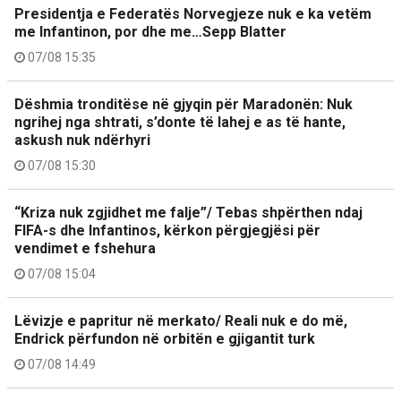
Presidentja e Federatës Norvegjeze nuk e ka vetëm
me Infantinon, por dhe me…Sepp Blatter
07/08 15:35
Dëshmia tronditëse në gjyqin për Maradonën: Nuk
ngrihej nga shtrati, s’donte të lahej e as të hante,
askush nuk ndërhyri
07/08 15:30
“Kriza nuk zgjidhet me falje”/ Tebas shpërthen ndaj
FIFA-s dhe Infantinos, kërkon përgjegjësi për
vendimet e fshehura
07/08 15:04
Lëvizje e papritur në merkato/ Reali nuk e do më,
Endrick përfundon në orbitën e gjigantit turk
07/08 14:49