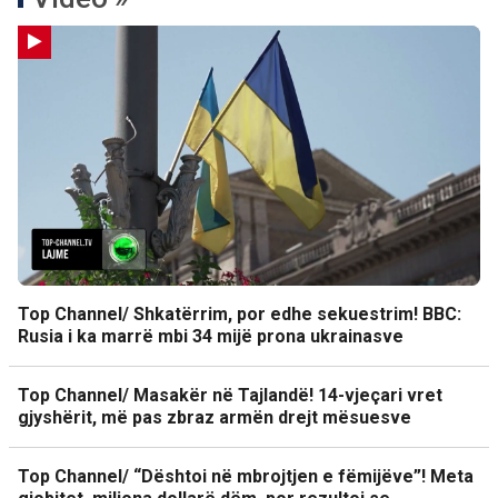
Top Channel/ Shkatërrim, por edhe sekuestrim! BBC:
Rusia i ka marrë mbi 34 mijë prona ukrainasve
Top Channel/ Masakër në Tajlandë! 14-vjeçari vret
gjyshërit, më pas zbraz armën drejt mësuesve
Top Channel/ “Dështoi në mbrojtjen e fëmijëve”! Meta