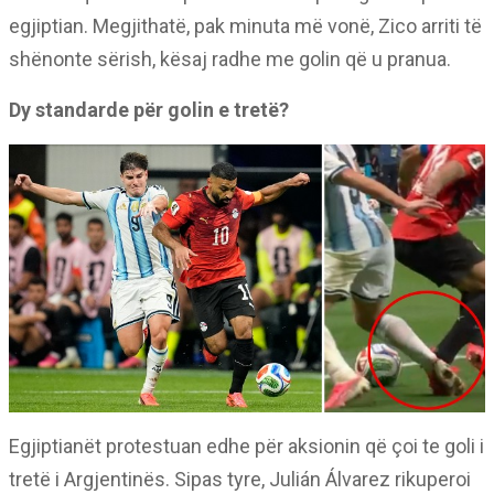
egjiptian. Megjithatë, pak minuta më vonë, Zico arriti të
shënonte sërish, kësaj radhe me golin që u pranua.
Dy standarde për golin e tretë?
Egjiptianët protestuan edhe për aksionin që çoi te goli i
tretë i Argjentinës. Sipas tyre, Julián Álvarez rikuperoi