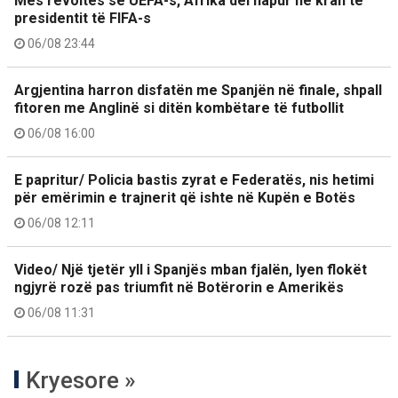
Mes revoltës së UEFA-s, Afrika del hapur në krah të
presidentit të FIFA-s
06/08 23:44
Argjentina harron disfatën me Spanjën në finale, shpall
fitoren me Anglinë si ditën kombëtare të futbollit
06/08 16:00
E papritur/ Policia bastis zyrat e Federatës, nis hetimi
për emërimin e trajnerit që ishte në Kupën e Botës
06/08 12:11
Video/ Një tjetër yll i Spanjës mban fjalën, lyen flokët
ngjyrë rozë pas triumfit në Botërorin e Amerikës
06/08 11:31
Kryesore »