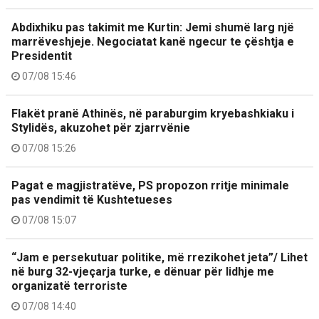
Abdixhiku pas takimit me Kurtin: Jemi shumë larg një
marrëveshjeje. Negociatat kanë ngecur te çështja e
Presidentit
07/08 15:46
Flakët pranë Athinës, në paraburgim kryebashkiaku i
Stylidës, akuzohet për zjarrvënie
07/08 15:26
Pagat e magjistratëve, PS propozon rritje minimale
pas vendimit të Kushtetueses
07/08 15:07
“Jam e persekutuar politike, më rrezikohet jeta”/ Lihet
në burg 32-vjeçarja turke, e dënuar për lidhje me
organizatë terroriste
07/08 14:40