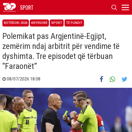
SPORT
BOTËRORI 2026
KRYESORE
SPORT
TË FUNDIT
Polemikat pas Argjentinë-Egjipt,
zemërim ndaj arbitrit për vendime të
dyshimta. Tre episodet që tërbuan
“Faraonët”
08/07/2026 18:08