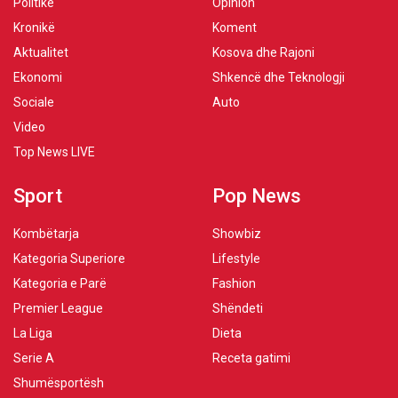
Politikë
Opinion
Kronikë
Koment
Aktualitet
Kosova dhe Rajoni
Ekonomi
Shkencë dhe Teknologji
Sociale
Auto
Video
Top News LIVE
Sport
Pop News
Kombëtarja
Showbiz
Kategoria Superiore
Lifestyle
Kategoria e Parë
Fashion
Premier League
Shëndeti
La Liga
Dieta
Serie A
Receta gatimi
Shumësportësh