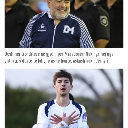
Dëshmia tronditëse në gjyqin për Maradonën: Nuk ngrihej nga
shtrati, s’donte të lahej e as të hante, askush nuk ndërhyri