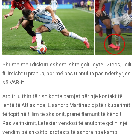
Shumë më i diskutueshëm ishte goli i dytë i Zicos, i cili
fillimisht u pranua, por më pas u anulua pas ndërhyrjes
së VAR-it.
Arbitri u thirr të rishikonte pamjet për një kontakt të
lehtë të Attias ndaj Lisandro Martínez gjatë rikuperimit
të topit në fillim të aksionit, pranë flamurit të këndit.
Pas verifikimit, Letexier vendosi të anulonte golin, një
vendim që shkaktoi protesta të ashpra nga kampi