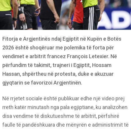
Fitorja e Argjentinës ndaj Egjiptit në Kupën e Botës
2026 është shoqëruar me polemika të forta për
vendimet e arbitrit francez François Letexier. Në
përfundim të takimit, trajneri i Egjiptit, Hossam
Hassan, shpërtheu në protesta, duke e akuzuar
gjyqtarin se favorizoi Argjentinën.
Në rrjetet sociale është publikuar edhe një video prej
rreth katër minutash nga pala egjiptiane, ku analizohen
disa vendime të diskutueshme të arbitrit, përfshirë
faulle të pandëshkuara dhe mënyrën e administrimit të