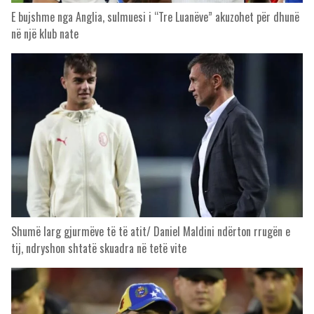
E bujshme nga Anglia, sulmuesi i “Tre Luanëve” akuzohet për dhunë
në një klub nate
Shumë larg gjurmëve të të atit/ Daniel Maldini ndërton rrugën e
tij, ndryshon shtatë skuadra në tetë vite