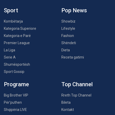
Sport
Pop News
Kombëtarja
Showbiz
Kategoria Superiore
Lifestyle
Kategoria e Parë
Fashion
Premier League
Shëndeti
La Liga
Dieta
Serie A
Receta gatimi
Shumësportësh
Sport Gossip
Programe
Top Channel
Big Brother VIP
Rreth Top Channel
Për’puthen
Bileta
Shqipëria LIVE
Kontakt