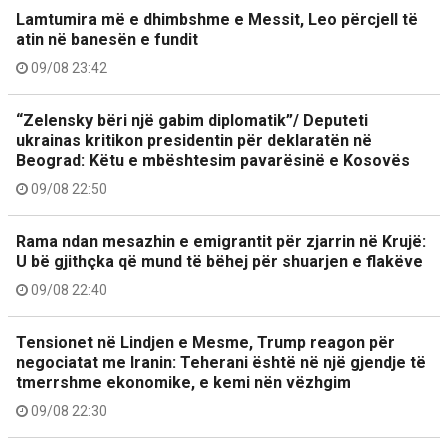
Lamtumira më e dhimbshme e Messit, Leo përcjell të
atin në banesën e fundit
09/08 23:42
“Zelensky bëri një gabim diplomatik”/ Deputeti
ukrainas kritikon presidentin për deklaratën në
Beograd: Këtu e mbështesim pavarësinë e Kosovës
09/08 22:50
Rama ndan mesazhin e emigrantit për zjarrin në Krujë:
U bë gjithçka që mund të bëhej për shuarjen e flakëve
09/08 22:40
Tensionet në Lindjen e Mesme, Trump reagon për
negociatat me Iranin: Teherani është në një gjendje të
tmerrshme ekonomike, e kemi nën vëzhgim
09/08 22:30