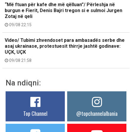
“Më ftuan për kafe dhe më qëlluan”/ Përleshja në
burgun e Fierit, Denis Bajri tregon si e sulmoi Jurgen
Zotaj në qeli
09/08 22:15
Video/ Tubimi zhvendoset para ambasadës serbe dhe
asaj ukrainase, protestuesit thirrje jashtë godinave:
UÇK, UÇK
09/08 21:58
Na ndiqni:
Top Channel
@topchannelalbania