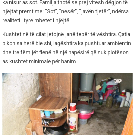
ka nisur as sot. Familja thotë se prej vitesh dëgjon të
njëjtat premtime: “Sot”, “nesër”, “javën tjetër”, ndërsa
realiteti i tyre mbetet i njëjtë.
Kushtet në të cilat jetojnë janë tepër të vështira. Çatia
pikon sa herë bie shi, lagështira ka pushtuar ambientin
dhe tre fëmijët flenë në një hapësirë që nuk plotëson
as kushtet minimale për banim.