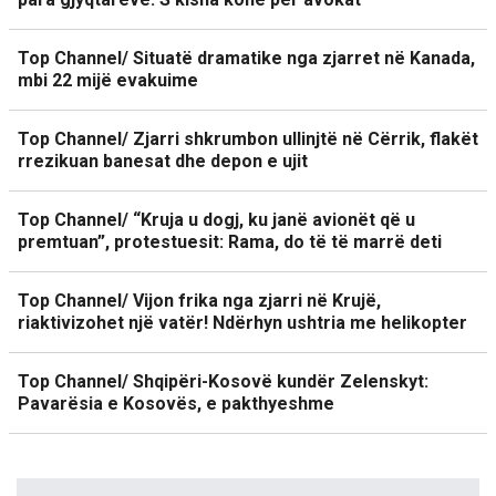
Top Channel/ Situatë dramatike nga zjarret në Kanada,
mbi 22 mijë evakuime
Top Channel/ Zjarri shkrumbon ullinjtë në Cërrik, flakët
rrezikuan banesat dhe depon e ujit
Top Channel/ “Kruja u dogj, ku janë avionët që u
premtuan”, protestuesit: Rama, do të të marrë deti
Top Channel/ Vijon frika nga zjarri në Krujë,
riaktivizohet një vatër! Ndërhyn ushtria me helikopter
Top Channel/ Shqipëri-Kosovë kundër Zelenskyt:
Pavarësia e Kosovës, e pakthyeshme