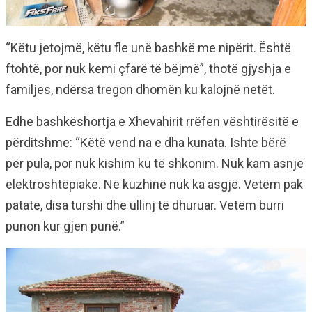
“Këtu jetojmë, këtu fle unë bashkë me nipërit. Është
ftohtë, por nuk kemi çfarë të bëjmë”, thotë gjyshja e
familjes, ndërsa tregon dhomën ku kalojnë netët.
Edhe bashkëshortja e Xhevahirit rrëfen vështirësitë e
përditshme: “Këtë vend na e dha kunata. Ishte bërë
për pula, por nuk kishim ku të shkonim. Nuk kam asnjë
elektroshtëpiake. Në kuzhinë nuk ka asgjë. Vetëm pak
patate, disa turshi dhe ullinj të dhuruar. Vetëm burri
punon kur gjen punë.”