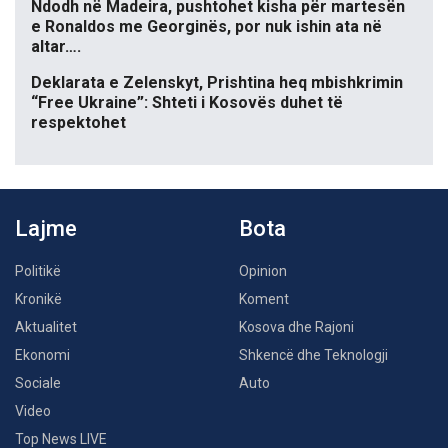
Ndodh në Madeira, pushtohet kisha për martesën
e Ronaldos me Georginës, por nuk ishin ata në
altar….
Deklarata e Zelenskyt, Prishtina heq mbishkrimin
“Free Ukraine”: Shteti i Kosovës duhet të
respektohet
Lajme
Bota
Politikë
Opinion
Kronikë
Koment
Aktualitet
Kosova dhe Rajoni
Ekonomi
Shkencë dhe Teknologji
Sociale
Auto
Video
Top News LIVE