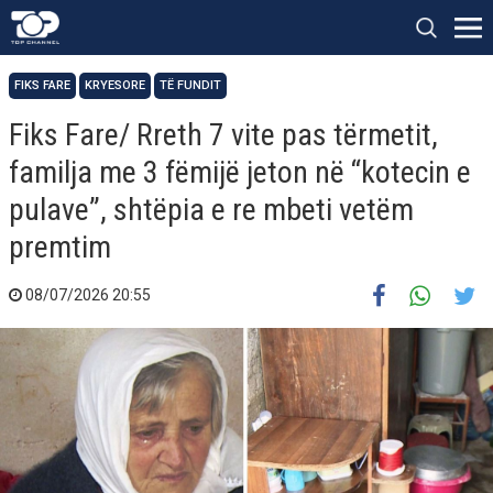
FIKS FARE
KRYESORE
TË FUNDIT
Fiks Fare/ Rreth 7 vite pas tërmetit,
familja me 3 fëmijë jeton në “kotecin e
pulave”, shtëpia e re mbeti vetëm
premtim
08/07/2026 20:55