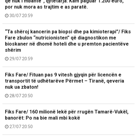
që nuk i mbante”, qytetarja: Kam paguar 1.200 euro,
por nuk mora as trajtim e as paratë.
30/07 20:59
“Ta shëroj kancerin pa biopsi dhe pa kimioterapi”/ Fiks
Fare zbulon “nutricionisten” që diagnostikon me
bioskaner në dhomë hoteli dhe u premton pacientëve
shërim
29/07 20:59
Fiks Fare/ Fituan pas 9 vitesh gjyqin për licencën e
transportit të udhëtarëve Përmet – Tiranë, qeveria
nuk ua zbaton!
28/07 20:50
Fiks Fare/ 160 milionë lekë për rrugën Tamarë-Vukël,
banorët: Po na bie mali mbi kokë
27/07 20:50