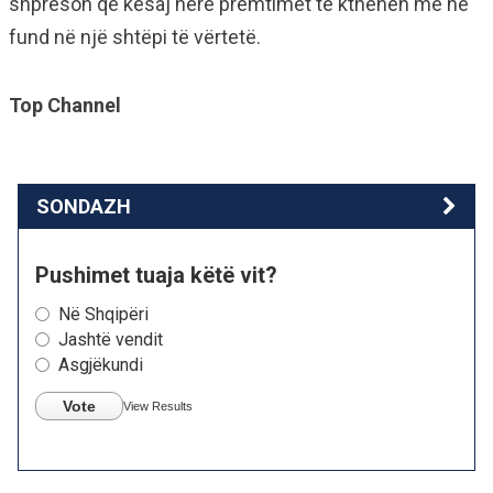
shpreson që kësaj here premtimet të kthehen më në
fund në një shtëpi të vërtetë.
Top Channel
SONDAZH
Pushimet tuaja këtë vit?
Në Shqipëri
Jashtë vendit
Asgjëkundi
Vote
View Results