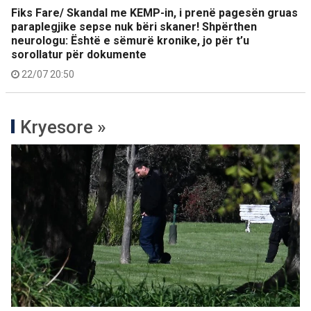
Fiks Fare/ Skandal me KEMP-in, i prenë pagesën gruas
paraplegjike sepse nuk bëri skaner! Shpërthen
neurologu: Është e sëmurë kronike, jo për t’u
sorollatur për dokumente
22/07 20:50
Kryesore »