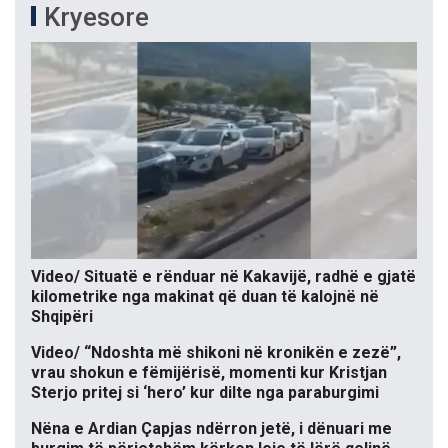
Kryesore
Video/ Situatë e rënduar në Kakavijë, radhë e gjatë
kilometrike nga makinat që duan të kalojnë në
Shqipëri
Video/ “Ndoshta më shikoni në kronikën e zezë”,
vrau shokun e fëmijërisë, momenti kur Kristjan
Sterjo pritej si ‘hero’ kur dilte nga paraburgimi
Nëna e Ardian Çapjas ndërron jetë, i dënuari me