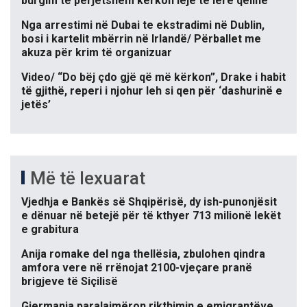
burgim të përjetshëm kërkon leje të lërë qelinë
Nga arrestimi në Dubai te ekstradimi në Dublin,
bosi i kartelit mbërrin në Irlandë/ Përballet me
akuza për krim të organizuar
Video/ “Do bëj çdo gjë që më kërkon”, Drake i habit
të gjithë, reperi i njohur leh si qen për ‘dashurinë e
jetës’
Më të lexuarat
Vjedhja e Bankës së Shqipërisë, dy ish-punonjësit
e dënuar në betejë për të kthyer 713 milionë lekët
e grabitura
Anija romake del nga thellësia, zbulohen qindra
amfora vere në rrënojat 2100-vjeçare pranë
brigjeve të Siçilisë
Gjermania paralajmëron rikthimin e emigrantëve