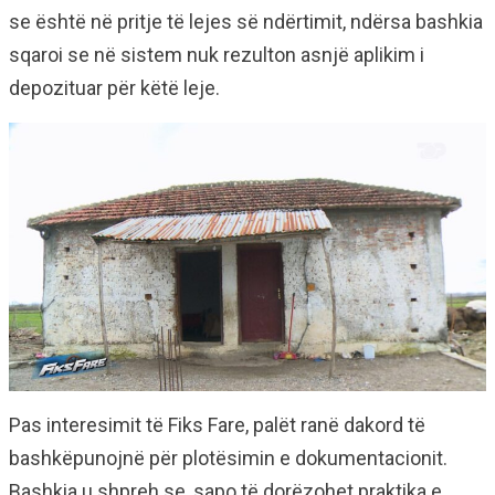
se është në pritje të lejes së ndërtimit, ndërsa bashkia
sqaroi se në sistem nuk rezulton asnjë aplikim i
depozituar për këtë leje.
Pas interesimit të Fiks Fare, palët ranë dakord të
bashkëpunojnë për plotësimin e dokumentacionit.
Bashkia u shpreh se, sapo të dorëzohet praktika e