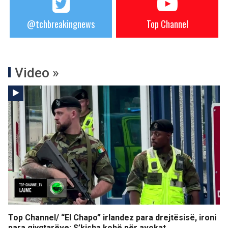
@tchbreakingnews
Top Channel
Video »
Top Channel/ “El Chapo” irlandez para drejtësisë, ironi
para gjyqtarëve: S’kisha kohë për avokat