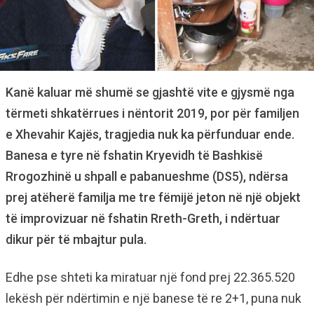
Kanë kaluar më shumë se gjashtë vite e gjysmë nga
tërmeti shkatërrues i nëntorit 2019, por për familjen
e Xhevahir Kajës, tragjedia nuk ka përfunduar ende.
Banesa e tyre në fshatin Kryevidh të Bashkisë
Rrogozhinë u shpall e pabanueshme (DS5), ndërsa
prej atëherë familja me tre fëmijë jeton në një objekt
të improvizuar në fshatin Rreth-Greth, i ndërtuar
dikur për të mbajtur pula.
Edhe pse shteti ka miratuar një fond prej 22.365.520
lekësh për ndërtimin e një banese të re 2+1, puna nuk