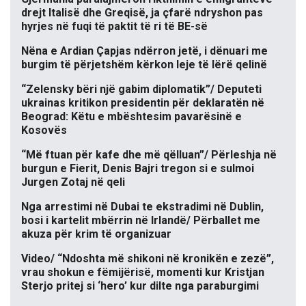
drejt Italisë dhe Greqisë, ja çfarë ndryshon pas
hyrjes në fuqi të paktit të ri të BE-së
Nëna e Ardian Çapjas ndërron jetë, i dënuari me
burgim të përjetshëm kërkon leje të lërë qelinë
“Zelensky bëri një gabim diplomatik”/ Deputeti
ukrainas kritikon presidentin për deklaratën në
Beograd: Këtu e mbështesim pavarësinë e
Kosovës
“Më ftuan për kafe dhe më qëlluan”/ Përleshja në
burgun e Fierit, Denis Bajri tregon si e sulmoi
Jurgen Zotaj në qeli
Nga arrestimi në Dubai te ekstradimi në Dublin,
bosi i kartelit mbërrin në Irlandë/ Përballet me
akuza për krim të organizuar
Video/ “Ndoshta më shikoni në kronikën e zezë”,
vrau shokun e fëmijërisë, momenti kur Kristjan
Sterjo pritej si ‘hero’ kur dilte nga paraburgimi