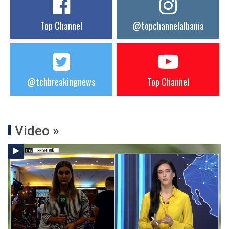
Top Channel
@topchannelalbania
@tchbreakingnews
Top Channel
Video »