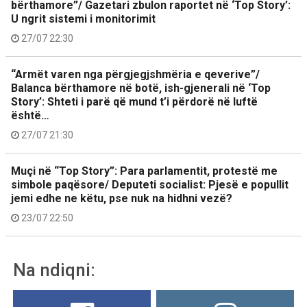
bërthamore”/ Gazetari zbulon raportet në ‘Top Story’:
U ngrit sistemi i monitorimit
27/07 22:30
“Armët varen nga përgjegjshmëria e qeverive”/
Balanca bërthamore në botë, ish-gjenerali në ‘Top
Story’: Shteti i parë që mund t’i përdorë në luftë
është…
27/07 21:30
Muçi në “Top Story”: Para parlamentit, protestë me
simbole paqësore/ Deputeti socialist: Pjesë e popullit
jemi edhe ne këtu, pse nuk na hidhni vezë?
23/07 22:50
Na ndiqni: