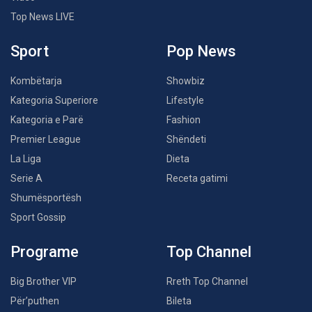
Top News LIVE
Sport
Pop News
Kombëtarja
Showbiz
Kategoria Superiore
Lifestyle
Kategoria e Parë
Fashion
Premier League
Shëndeti
La Liga
Dieta
Serie A
Receta gatimi
Shumësportësh
Sport Gossip
Programe
Top Channel
Big Brother VIP
Rreth Top Channel
Për’puthen
Bileta