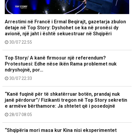
Arrestimi në Francë i Ermal Beqirajt, gazetarja zbulon
detaje në Top Story: Dyshohet se ka në pronësi dy
avionë, një jaht i është sekuestruar në Shqipëri
30/07 22:55
Top Story/ A kanë firmosur një referendum?
Protestuesi: Edhe nëse ikën Rama problemet nuk
ndryshojnë, por…
30/07 22:33
“Kanë fuqinë për të shkatërruar botën, prandaj nuk
janë përdorur”/ Fizikanti tregon në Top Story sekretin
e armëve bërthamore: Ja shtetet që i posedojnë
28/07 08:05
“Shqipëria mori masa kur Kina nisi eksperimentet