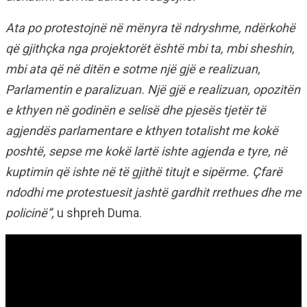
Ata po protestojnë në mënyra të ndryshme, ndërkohë
që gjithçka nga projektorët është mbi ta, mbi sheshin,
mbi ata që në ditën e sotme një gjë e realizuan,
Parlamentin e paralizuan. Një gjë e realizuan, opozitën
e kthyen në godinën e selisë dhe pjesës tjetër të
agjendës parlamentare e kthyen totalisht me kokë
poshtë, sepse me kokë lartë ishte agjenda e tyre, në
kuptimin që ishte në të gjithë titujt e sipërme. Çfarë
ndodhi me protestuesit jashtë gardhit rrethues dhe me
policinë”,
u shpreh Duma.