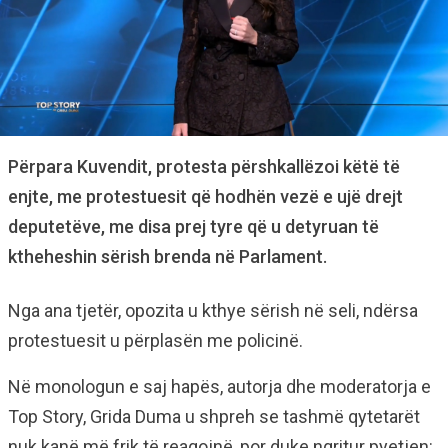
Përpara Kuvendit, protesta përshkallëzoi këtë të
enjte, me protestuesit që hodhën vezë e ujë drejt
deputetëve, me disa prej tyre që u detyruan të
ktheheshin sërish brenda në Parlament.
Nga ana tjetër, opozita u kthye sërish në seli, ndërsa
protestuesit u përplasën me policinë.
Në monologun e saj hapës, autorja dhe moderatorja e
Top Story, Grida Duma u shpreh se tashmë qytetarët
nuk kanë më frik të reagojnë, por duke ngritur pyetjen: