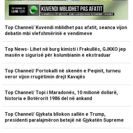
Top Channel/ Kuvendi mblidhet pas afatit, seanca vijon
debatin mbi vlefshmërinë e vendimeve
Top News- Lihet në burg kimisti i Frakullës, GJKKO jep
masën e sigurisë për kolumbianin e ekstraduar
Top Channel/ Portokalli në skenën e Peqinit, turneu
veror vijon rrugëtimin drejt Kavajës
Top Channel/ Topi i Maradonës, 10 milionë dollarë,
historia e Botërorit 1986 del në ankand
Top Channel/ Gjykata bllokon sallën e Trump,
presidenti paralajmëron betejë në Gjykatën Supreme