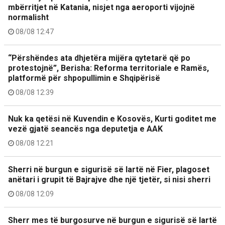
mbërritjet në Katania, nisjet nga aeroporti vijojnë
normalisht
08/08 12:47
“Përshëndes ata dhjetëra mijëra qytetarë që po
protestojnë”, Berisha: Reforma territoriale e Ramës,
platformë për shpopullimin e Shqipërisë
08/08 12:39
Nuk ka qetësi në Kuvendin e Kosovës, Kurti goditet me
vezë gjatë seancës nga deputetja e AAK
08/08 12:21
Sherri në burgun e sigurisë së lartë në Fier, plagoset
anëtari i grupit të Bajrajve dhe një tjetër, si nisi sherri
08/08 12:09
Sherr mes të burgosurve në burgun e sigurisë së lartë