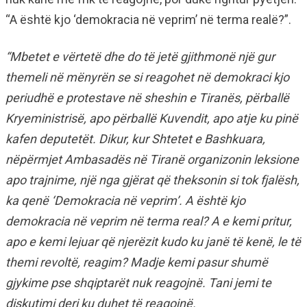
“A është kjo ‘demokracia në veprim’ në terma realë?”.
“Mbetet e vërtetë dhe do të jetë gjithmonë një gur
themeli në mënyrën se si reagohet në demokraci kjo
periudhë e protestave në sheshin e Tiranës, përballë
Kryeministrisë, apo përballë Kuvendit, apo atje ku pinë
kafen deputetët. Dikur, kur Shtetet e Bashkuara,
nëpërmjet Ambasadës në Tiranë organizonin leksione
apo trajnime, një nga gjërat që theksonin si tok fjalësh,
ka qenë ‘Demokracia në veprim’. A është kjo
demokracia në veprim në terma real? A e kemi pritur,
apo e kemi lejuar që njerëzit kudo ku janë të kenë, le të
themi revoltë, reagim? Madje kemi pasur shumë
gjykime pse shqiptarët nuk reagojnë. Tani jemi te
diskutimi deri ku duhet të reagojnë.