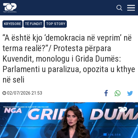
KRYESORE
TË FUNDIT
TOP STORY
“A është kjo ‘demokracia në veprim’ në
terma realë?”/ Protesta përpara
Kuvendit, monologu i Grida Dumës:
Parlamenti u paralizua, opozita u kthye
në seli
02/07/2026 21:53