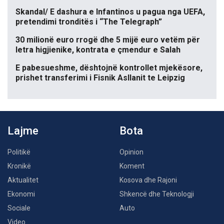
Skandal/ E dashura e Infantinos u pagua nga UEFA,
pretendimi tronditës i “The Telegraph”
30 milionë euro rrogë dhe 5 mijë euro vetëm për
letra higjienike, kontrata e çmendur e Salah
E pabesueshme, dështojnë kontrollet mjekësore,
prishet transferimi i Fisnik Asllanit te Leipzig
Lajme
Bota
Politikë
Opinion
Kronikë
Koment
Aktualitet
Kosova dhe Rajoni
Ekonomi
Shkencë dhe Teknologji
Sociale
Auto
Video