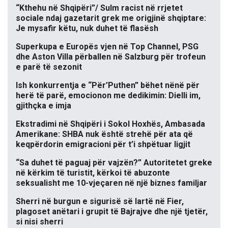
“Kthehu në Shqipëri”/ Sulm racist në rrjetet
sociale ndaj gazetarit grek me origjinë shqiptare:
Je mysafir këtu, nuk duhet të flasësh
Superkupa e Europës vjen në Top Channel, PSG
dhe Aston Villa përballen në Salzburg për trofeun
e parë të sezonit
Ish konkurrentja e “Për’Puthen” bëhet nënë për
herë të parë, emocionon me dedikimin: Dielli im,
gjithçka e imja
Ekstradimi në Shqipëri i Sokol Hoxhës, Ambasada
Amerikane: SHBA nuk është strehë për ata që
keqpërdorin emigracioni për t’i shpëtuar ligjit
“Sa duhet të paguaj për vajzën?” Autoritetet greke
në kërkim të turistit, kërkoi të abuzonte
seksualisht me 10-vjeçaren në një biznes familjar
Sherri në burgun e sigurisë së lartë në Fier,
plagoset anëtari i grupit të Bajrajve dhe një tjetër,
si nisi sherri