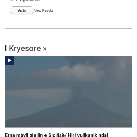
Vote
View Results
Kryesore »
Etna mbyll qiellin e Siçilisë/ Hiri vullkanik ndal