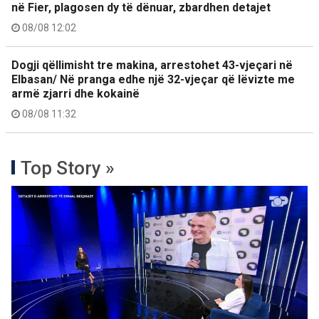
në Fier, plagosen dy të dënuar, zbardhen detajet
08/08 12:02
Dogji qëllimisht tre makina, arrestohet 43-vjeçari në
Elbasan/ Në pranga edhe një 32-vjeçar që lëvizte me
armë zjarri dhe kokainë
08/08 11:32
Top Story »