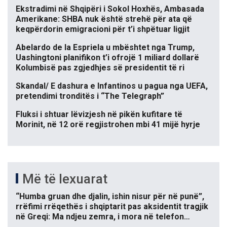
Ekstradimi në Shqipëri i Sokol Hoxhës, Ambasada
Amerikane: SHBA nuk është strehë për ata që
keqpërdorin emigracioni për t’i shpëtuar ligjit
Abelardo de la Espriela u mbështet nga Trump,
Uashingtoni planifikon t’i ofrojë 1 miliard dollarë
Kolumbisë pas zgjedhjes së presidentit të ri
Skandal/ E dashura e Infantinos u pagua nga UEFA,
pretendimi tronditës i “The Telegraph”
Fluksi i shtuar lëvizjesh në pikën kufitare të
Morinit, në 12 orë regjistrohen mbi 41 mijë hyrje
Më të lexuarat
“Humba gruan dhe djalin, ishin nisur për në punë”,
rrëfimi rrëqethës i shqiptarit pas aksidentit tragjik
në Greqi: Ma ndjeu zemra, i mora në telefon…