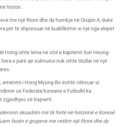
në histori.
peve me një fitore dhe dy humbje në Grupin A, duke
era për të shpresuar në kualifikimin si një nga ekipet
ë Hong ishte lënia në stol e kapitenit Son Heung-
 hera e parë që sulmuesi nuk ishte titullar në një
ares.
ët, emërimi i Hong Myung-Bo është cilësuar si
ndimin se Federata Koreane e Futbollit ka
 zgjedhjes së trajnerit.
deronin skuadrën më të fortë në historinë e Koresë
uam fazën e grupeve me vetëm një fitore dhe dy