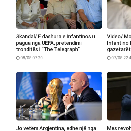
Skandal/ E dashura e Infantinos u
Video/ Mo
pagua nga UEFA, pretendimi
Infantino 
tronditës i “The Telegraph”
gazetarët
08/08 07:20
07/08 22:
Jo vetëm Argjentina, edhe një nga
Mes revolt