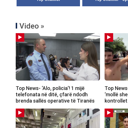
Video »
Top News- ‘Alo, policia’! 1 mijë
Top News-
telefonata në ditë, çfarë ndodh
‘mollë she
brenda sallës operative të Tiranës
kontrollet