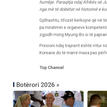
humbje. Paraqitja ndaj Afrikës së J
nga më të dobëtat në historinë e k
Gjithashtu, tifozët kërkojnë që në
pa miratimin e organeve kompetente
zgjodh Hong Myung-Bo si të papra
Presioni ndaj trajnerit është rritur
Koreane do të marrë masa pas përfu
Top Channel
Botërori 2026 »