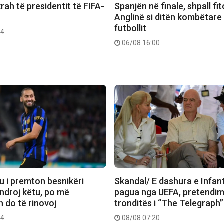
rah të presidentit të FIFA-
Spanjën në finale, shpall f
Anglinë si ditën kombëtare
futbollit
44
06/08 16:00
u i premton besnikëri
Skandal/ E dashura e Infan
ëndroj këtu, po më
pagua nga UEFA, pretendim
 do të rinovoj
tronditës i “The Telegraph”
14
08/08 07:20