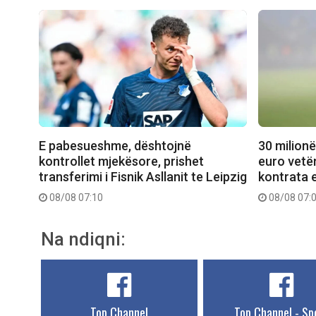
E pabesueshme, dështojnë
30 milionë
kontrollet mjekësore, prishet
euro vetëm
transferimi i Fisnik Asllanit te Leipzig
kontrata 
08/08 07:10
08/08 07:
Na ndiqni:
Top Channel
Top Channel - Sp