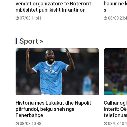
vendet organizatore të Botërorit
hapur në k
mbështet publikisht Infantinon
s
07/08 11:41
06/08 23:
Sport »
Historia mes Lukakut dhe Napolit
Calhanogl
përfundoi, belgu sheh nga
Interit: Q
Fenerbahçe
telefonuan
08/08 10:48
08/08 10: