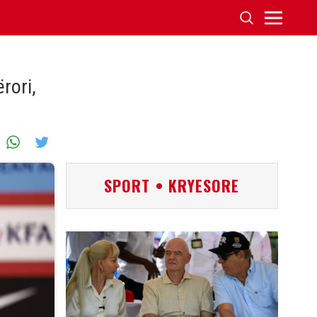
rori,
SPORT • KRYESORE