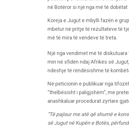
në Botëror si një nga më të dobëtat 
Koreja e Jugut e mbylli fazën e gru
mbetur në pritje të rezultateve të tj
më të mira të vendeve të treta.
Një nga vendimet më të diskutuara t
min në sfidën ndaj Afrikës së Jugut,
ndeshje të rëndësishme të kombët
Në peticionin e publikuar nga tifoz
“thelbësisht i paligjshëm”, me prete
anashkaluar procedurat zyrtare gjatë
“Të pajisur me atë që shumë e konsi
së Jugut në Kupën e Botës, përfund