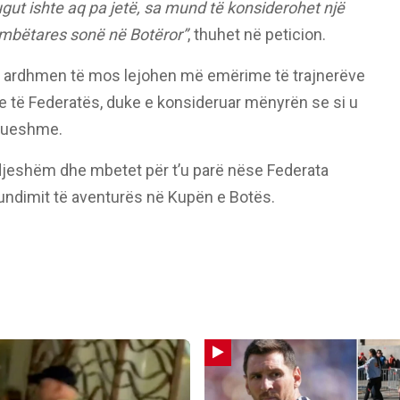
ugut ishte aq pa jetë, sa mund të konsiderohet një
ombëtares sonë në Botëror”
, thuhet në peticion.
 të ardhmen të mos lejohen më emërime të trajnerëve
 të Federatës, duke e konsideruar mënyrën se si u
nueshme.
 ndjeshëm dhe mbetet për t’u parë nëse Federata
ndimit të aventurës në Kupën e Botës.