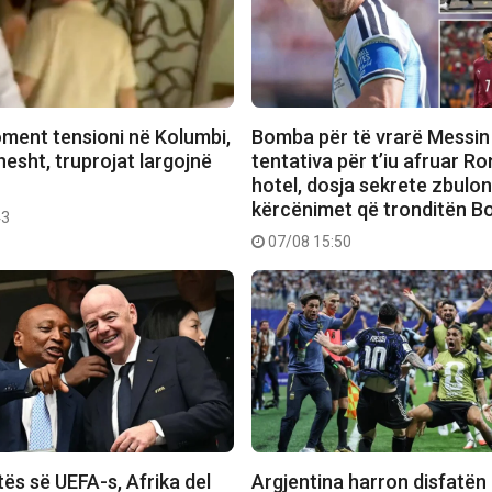
ment tensioni në Kolumbi,
Bomba për të vrarë Messin
hesht, truprojat largojnë
tentativa për t’iu afruar R
hotel, dosja sekrete zbulo
kërcënimet që tronditën B
43
07/08 15:50
ës së UEFA-s, Afrika del
Argjentina harron disfatën