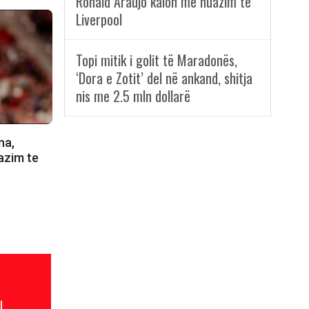
Ronald Araujo kalon me huazim te
Liverpool
Topi mitik i golit të Maradonës,
‘Dora e Zotit’ del në ankand, shitja
nis me 2.5 mln dollarë
na,
azim te
l