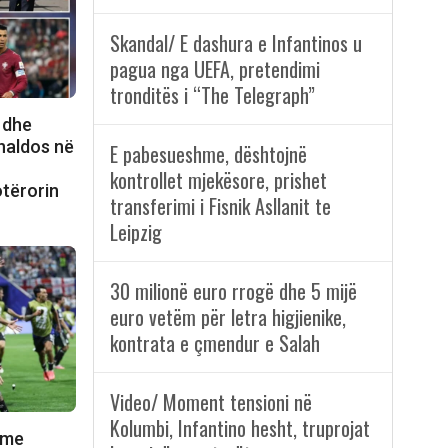
Skandal/ E dashura e Infantinos u
pagua nga UEFA, pretendimi
tronditës i “The Telegraph”
 dhe
onaldos në
E pabesueshme, dështojnë
n
kontrollet mjekësore, prishet
otërorin
transferimi i Fisnik Asllanit te
Leipzig
30 milionë euro rrogë dhe 5 mijë
euro vetëm për letra higjienike,
kontrata e çmendur e Salah
Video/ Moment tensioni në
Kolumbi, Infantino hesht, truprojat
 me