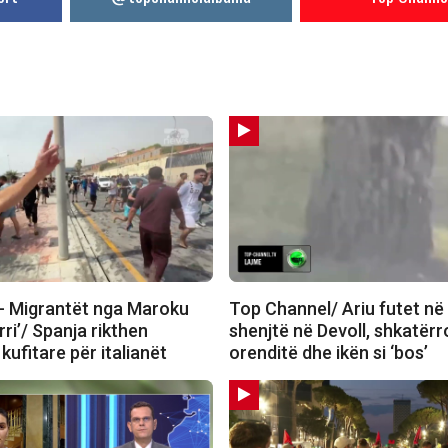
 Migrantët nga Maroku
Top Channel/ Ariu futet në
rri’/ Spanja rikthen
shenjtë në Devoll, shkatër
 kufitare për italianët
orenditë dhe ikën si ‘bos’