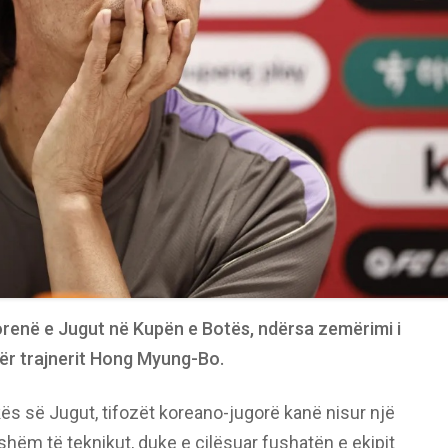
orenë e Jugut në Kupën e Botës, ndërsa zemërimi i
ër trajnerit Hong Myung-Bo.
ës së Jugut, tifozët koreano-jugorë kanë nisur një
hëm të teknikut, duke e cilësuar fushatën e ekipit