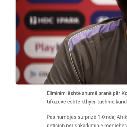
Eliminimi është shumë pranë për K
tifozëve është kthyer tashmë kund
Pas humbjes surprizë 1-0 ndaj Afrik
peticion për shkarkimin e menjëhers