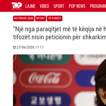
LAJME
VIDEO
SPORT
POP NEWS
PROGRAM
BOTËRORI 2026
SPORT
TË FUNDIT
“Një nga paraqitjet më të këqija në 
tifozët nisin peticionin për shkarkim
27/06/2026 11:17