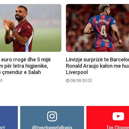
 euro rrogë dhe 5 mijë
Lëvizje surprizë te Barcelo
 për letra higjienike,
Ronald Araujo kalon me hu
e çmendur e Salah
Liverpool
00
08/08 00:03
ort
@topchannelalbania
Top Channe