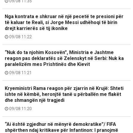
09/08 11:35
Nga kontrata e shkruar në një pecetë te presioni për
të kaluar te Reali, si Jorge Messi udhëhoqi të birin
drejt karrierës së tij ikonike
09/08 11:22
“Nuk do ta njohim Kosovën”, Ministria e Jashtme
reagon pas deklaratës së Zelenskyt në Serbi: Nuk ka
paralelizëm mes Prishtinës dhe Kievit
09/08 11:21
Kryeministri Rama reagon për zjarrin në Krujë: Shteti
ishte në këmbë, heronjtë tanë u përballën me flakët
dhe shmangën një tragjedi
09/08 11:20
“Ai është zgjedhur në mënyrë demokratike”/ FIFA
shpërthen ndaj kritikave për Infantinon: I pranojmë