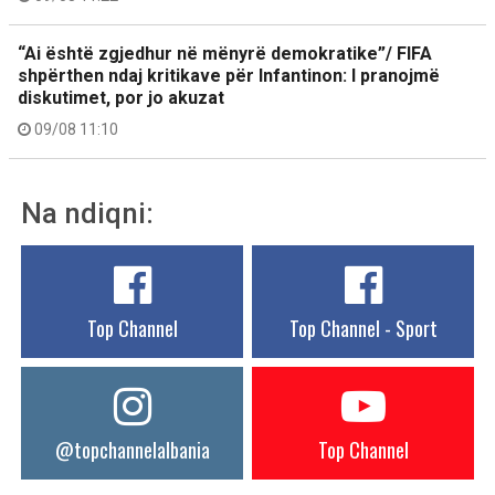
“Ai është zgjedhur në mënyrë demokratike”/ FIFA
shpërthen ndaj kritikave për Infantinon: I pranojmë
diskutimet, por jo akuzat
09/08 11:10
Na ndiqni:
Top Channel
Top Channel - Sport
@topchannelalbania
Top Channel