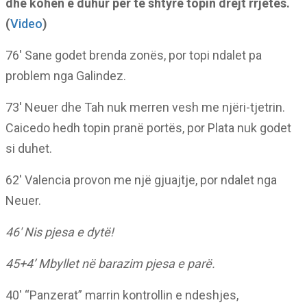
dhe kohën e duhur për të shtyrë topin drejt rrjetës.
(
Video
)
76′ Sane godet brenda zonës, por topi ndalet pa
problem nga Galindez.
73′ Neuer dhe Tah nuk merren vesh me njëri-tjetrin.
Caicedo hedh topin pranë portës, por Plata nuk godet
si duhet.
62′ Valencia provon me një gjuajtje, por ndalet nga
Neuer.
46′ Nis pjesa e dytë!
45+4’ Mbyllet në barazim pjesa e parë.
40′ “Panzerat” marrin kontrollin e ndeshjes,