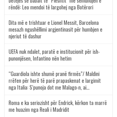
betejës së babait të “Pleshtit” me sëmundjen e
rëndë: Leo mendoi të largohej nga Botërori
Dita më e trishtuar e Lionel Messit, Barcelona
mesazh ngushëllimi argjentinasit për humbjen e
njeriut të dashur
UEFA nuk ndalet, paratë e institucionit për ish-
punonjësen, Infantino nën hetim
“Guardiola ishte shumë pranë firmës”/ Maldini
rrëfen për herë të parë prapaskenat e largimit
nga Italia: S’punoja dot me Malago-n, ai…
Roma e ka seriozisht për Endrick, kërkon ta marrë
me huazim nga Reali i Madridit