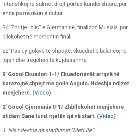
intensfikojnë sulmet drejt portës kundërshtare, por
ende pa rrezikun e duhur.
34′ Zbritje “blic” e Gjermanisë, finalizon Musiala, por
bllokohet në momentin final.
22′ Pas dy golave të shpejtë, skuadrat e balancojnë
lojën dhe tregohen të kujdesshme.
9’ Goool Ekuadori 1-1/ Ekuadorianët arrijnë të
barazojnë shpejt me golin Angulo. Ndeshja ndizet
menjëherë. (
Video
)
2’ Goool Gjermania 0-1/ Zhbllokohet menjëherë
sfidam Sane tund rrjetën që në start. (
Video
)
1’ Nis ndeshja në stadiumin “MetLife”.