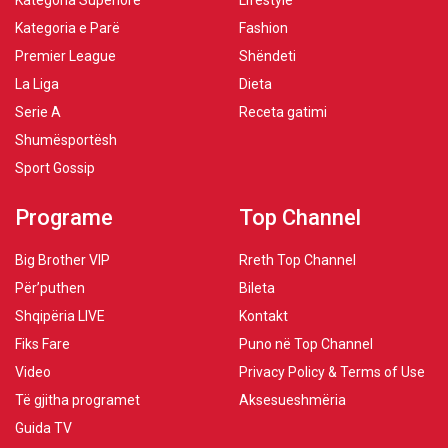
Kategoria Superiore
Lifestyle
Kategoria e Parë
Fashion
Premier League
Shëndeti
La Liga
Dieta
Serie A
Receta gatimi
Shumësportësh
Sport Gossip
Programe
Top Channel
Big Brother VIP
Rreth Top Channel
Për’puthen
Bileta
Shqipëria LIVE
Kontakt
Fiks Fare
Puno në Top Channel
Video
Privacy Policy & Terms of Use
Të gjitha programet
Aksesueshmëria
Guida TV