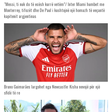
“Messi, ti nuk do të ecësh kurrë vetëm”/ Inter Miami humbet me
Monterrey, tifozët dhe De Paul i kushtojnë një homazh të veçantë
kapitenit argjentinas
Bruno Guimarães largohet nga Newcastle: Kisha nevojë për një
sfidë të re