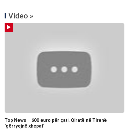
Video »
Top News – 600 euro për çati. Qiratë në Tiranë
‘gërryejnë xhepat’