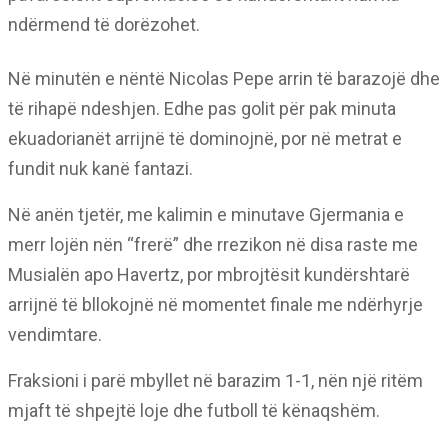
ndërmend të dorëzohet.
Në minutën e nëntë Nicolas Pepe arrin të barazojë dhe
të rihapë ndeshjen. Edhe pas golit për pak minuta
ekuadorianët arrijnë të dominojnë, por në metrat e
fundit nuk kanë fantazi.
Në anën tjetër, me kalimin e minutave Gjermania e
merr lojën nën “frerë” dhe rrezikon në disa raste me
Musialën apo Havertz, por mbrojtësit kundërshtarë
arrijnë të bllokojnë në momentet finale me ndërhyrje
vendimtare.
Fraksioni i parë mbyllet në barazim 1-1, nën një ritëm
mjaft të shpejtë loje dhe futboll të kënaqshëm.