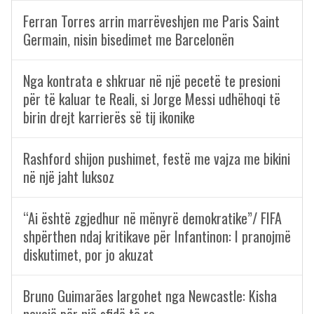
Ferran Torres arrin marrëveshjen me Paris Saint
Germain, nisin bisedimet me Barcelonën
Nga kontrata e shkruar në një pecetë te presioni
për të kaluar te Reali, si Jorge Messi udhëhoqi të
birin drejt karrierës së tij ikonike
Rashford shijon pushimet, festë me vajza me bikini
në një jaht luksoz
“Ai është zgjedhur në mënyrë demokratike”/ FIFA
shpërthen ndaj kritikave për Infantinon: I pranojmë
diskutimet, por jo akuzat
Bruno Guimarães largohet nga Newcastle: Kisha