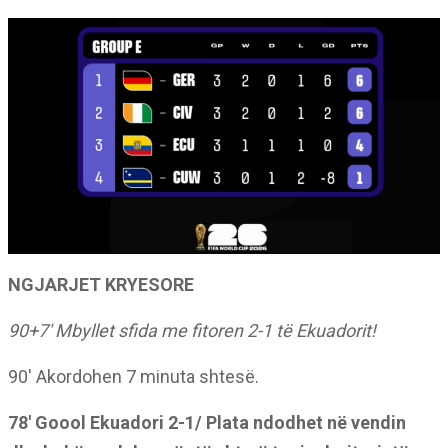
NGJARJET KRYESORE
90+7′ Mbyllet sfida me fitoren 2-1 të Ekuadorit!
90′ Akordohen 7 minuta shtesë.
78′ Goool Ekuadori 2-1/ Plata ndodhet në vendin