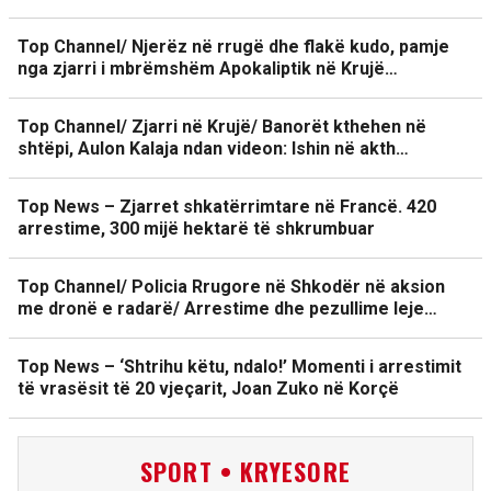
Top Channel/ Njerëz në rrugë dhe flakë kudo, pamje
nga zjarri i mbrëmshëm Apokaliptik në Krujë…
Top Channel/ Zjarri në Krujë/ Banorët kthehen në
shtëpi, Aulon Kalaja ndan videon: Ishin në akth…
Top News – Zjarret shkatërrimtare në Francë. 420
arrestime, 300 mijë hektarë të shkrumbuar
Top Channel/ Policia Rrugore në Shkodër në aksion
me dronë e radarë/ Arrestime dhe pezullime leje…
Top News – ‘Shtrihu këtu, ndalo!’ Momenti i arrestimit
të vrasësit të 20 vjeçarit, Joan Zuko në Korçë
SPORT • KRYESORE