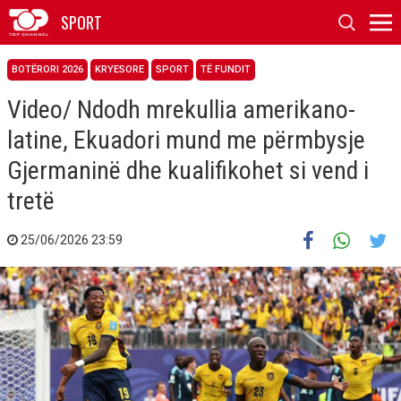
SPORT
BOTËRORI 2026
KRYESORE
SPORT
TË FUNDIT
Video/ Ndodh mrekullia amerikano-
latine, Ekuadori mund me përmbysje
Gjermaninë dhe kualifikohet si vend i
tretë
25/06/2026 23:59