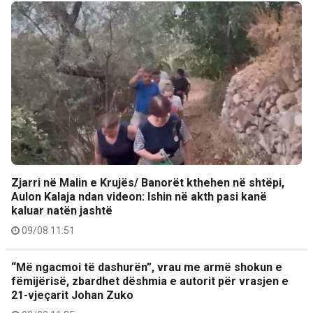
Zjarri në Malin e Krujës/ Banorët kthehen në shtëpi,
Aulon Kalaja ndan videon: Ishin në akth pasi kanë
kaluar natën jashtë
09/08 11:51
“Më ngacmoi të dashurën”, vrau me armë shokun e
fëmijërisë, zbardhet dëshmia e autorit për vrasjen e
21-vjeçarit Johan Zuko