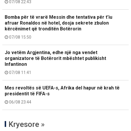
07/08 22:43
Bomba për të vrarë Messin dhe tentativa për t’iu
afruar Ronaldos në hotel, dosja sekrete zbulon
kërcënimet që tronditën Botërorin
07/08 15:50
Jo vetëm Argjentina, edhe një nga vendet
organizatore të Botërorit mbështet publikisht
Infantinon
07/08 11:41
Mes revoltës së UEFA-s, Afrika del hapur në krah të
presidentit të FIFA-s
06/08 23:44
Kryesore »