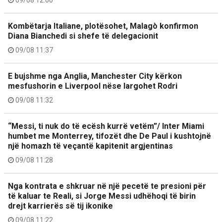
09/08 12:00
Kombëtarja Italiane, plotësohet, Malagò konfirmon
Diana Bianchedi si shefe të delegacionit
09/08 11:37
E bujshme nga Anglia, Manchester City kërkon
mesfushorin e Liverpool nëse largohet Rodri
09/08 11:32
“Messi, ti nuk do të ecësh kurrë vetëm”/ Inter Miami
humbet me Monterrey, tifozët dhe De Paul i kushtojnë
një homazh të veçantë kapitenit argjentinas
09/08 11:28
Nga kontrata e shkruar në një pecetë te presioni për
të kaluar te Reali, si Jorge Messi udhëhoqi të birin
drejt karrierës së tij ikonike
09/08 11:22