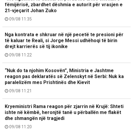
fëmijërisë, zbardhet dëshmia e autorit për vrasjen e
21-vjeçarit Johan Zuko
09/08 11:35
Nga kontrata e shkruar në një pecetë te presioni për
të kaluar te Reali, si Jorge Messi udhëhoqi të birin
drejt karrierës së tij ikonike
09/08 11:22
“Nuk do ta njohim Kosovën”, Ministria e Jashtme
reagon pas deklaratës së Zelenskyt në Serbi: Nuk ka
paralelizëm mes Prishtinës dhe Kievit
09/08 11:21
Kryeministri Rama reagon për zjarrin në Krujë: Shteti
ishte në këmbë, heronjtë tanë u përballën me flakët
dhe shmangën një tragjedi
09/08 11:20