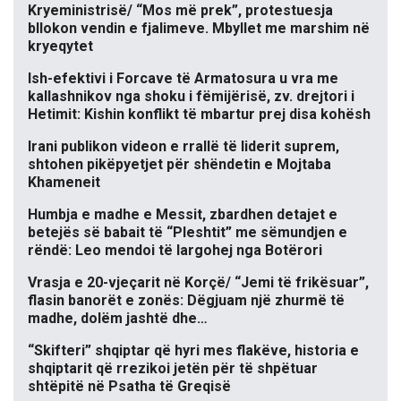
Kryeministrisë/ “Mos më prek”, protestuesja
bllokon vendin e fjalimeve. Mbyllet me marshim në
kryeqytet
Ish-efektivi i Forcave të Armatosura u vra me
kallashnikov nga shoku i fëmijërisë, zv. drejtori i
Hetimit: Kishin konflikt të mbartur prej disa kohësh
Irani publikon videon e rrallë të liderit suprem,
shtohen pikëpyetjet për shëndetin e Mojtaba
Khameneit
Humbja e madhe e Messit, zbardhen detajet e
betejës së babait të “Pleshtit” me sëmundjen e
rëndë: Leo mendoi të largohej nga Botërori
Vrasja e 20-vjeçarit në Korçë/ “Jemi të frikësuar”,
flasin banorët e zonës: Dëgjuam një zhurmë të
madhe, dolëm jashtë dhe…
“Skifteri” shqiptar që hyri mes flakëve, historia e
shqiptarit që rrezikoi jetën për të shpëtuar
shtëpitë në Psatha të Greqisë