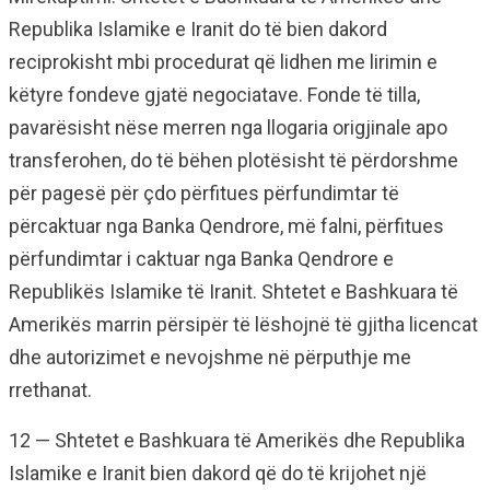
Republika Islamike e Iranit do të bien dakord
reciprokisht mbi procedurat që lidhen me lirimin e
këtyre fondeve gjatë negociatave. Fonde të tilla,
pavarësisht nëse merren nga llogaria origjinale apo
transferohen, do të bëhen plotësisht të përdorshme
për pagesë për çdo përfitues përfundimtar të
përcaktuar nga Banka Qendrore, më falni, përfitues
përfundimtar i caktuar nga Banka Qendrore e
Republikës Islamike të Iranit. Shtetet e Bashkuara të
Amerikës marrin përsipër të lëshojnë të gjitha licencat
dhe autorizimet e nevojshme në përputhje me
rrethanat.
12 — Shtetet e Bashkuara të Amerikës dhe Republika
Islamike e Iranit bien dakord që do të krijohet një