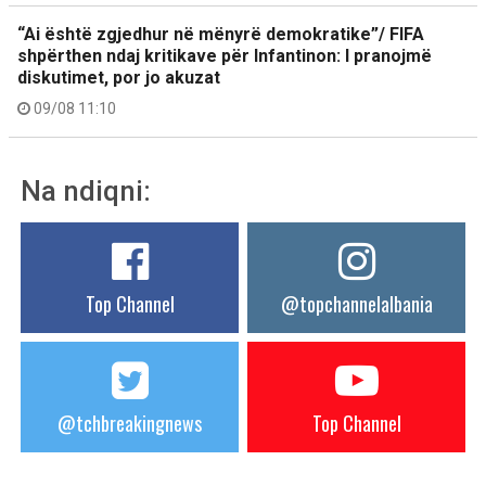
“Ai është zgjedhur në mënyrë demokratike”/ FIFA
shpërthen ndaj kritikave për Infantinon: I pranojmë
diskutimet, por jo akuzat
09/08 11:10
Na ndiqni:
Top Channel
@topchannelalbania
@tchbreakingnews
Top Channel