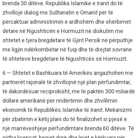
brenda 30 ditëve. Republika Islamike e Iranit do të
zhvillojë dialog me Sulltanatin e Omanit për të
përcaktuar administrimin e ardhshëm dhe shërbimet
detare në Ngushticën e Hormuzit në diskutim me
shtetet e tjera bregdetare të Gjirit Persik në përputhje
me ligjin ndërkombëtar në fuqi dhe të drejtat sovrane
të shteteve bregdetare të Ngushticës së Hormuzit.
6 — Shtetet e Bashkuara të Amerikës angazhohen me
partnerët rajonalë të zhvillojnë një plan përfundimtar,
të dakordësuar reciprokisht, me të paktën 300 miliardë
dollarë amerikanë për rindërtimin dhe zhvillimin
ekonomik të Republikës Islamike të Iranit. Mekanizmi
për zbatimin e këtij plani do të finalizohet si pjesë e
një marrëveshjeje përfundimtare brenda 60 ditëve. Të
gjitha licencat, heqjet dorë dhe lejet e kërkuara për