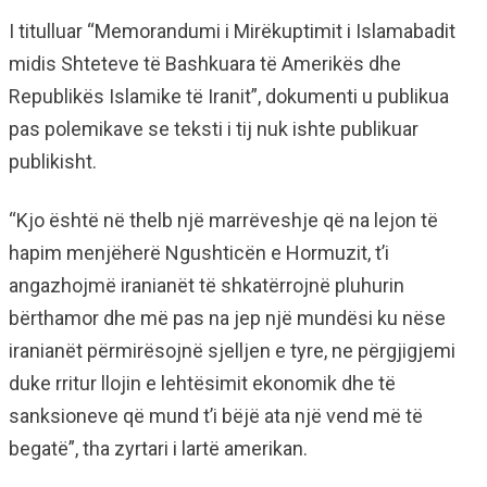
I titulluar “Memorandumi i Mirëkuptimit i Islamabadit
midis Shteteve të Bashkuara të Amerikës dhe
Republikës Islamike të Iranit”, dokumenti u publikua
pas polemikave se teksti i tij nuk ishte publikuar
publikisht.
“Kjo është në thelb një marrëveshje që na lejon të
hapim menjëherë Ngushticën e Hormuzit, t’i
angazhojmë iranianët të shkatërrojnë pluhurin
bërthamor dhe më pas na jep një mundësi ku nëse
iranianët përmirësojnë sjelljen e tyre, ne përgjigjemi
duke rritur llojin e lehtësimit ekonomik dhe të
sanksioneve që mund t’i bëjë ata një vend më të
begatë”, tha zyrtari i lartë amerikan.