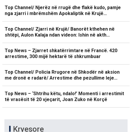
Top Channel/ Njerëz në rrugë dhe flakë kudo, pamje
nga zjarri i mbrëmshëm Apokaliptik në Krujë…
Top Channel/ Zjarri në Krujë/ Banorët kthehen në
shtëpi, Aulon Kalaja ndan videon: Ishin në akth…
Top News – Zjarret shkatërrimtare në Francë. 420
arrestime, 300 mijë hektarë të shkrumbuar
Top Channel/ Policia Rrugore në Shkodër në aksion
me dronë e radarë/ Arrestime dhe pezullime leje…
Top News – ‘Shtrihu këtu, ndalo!’ Momenti i arrestimit
të vrasësit të 20 vjeçarit, Joan Zuko në Korçë
Kryesore