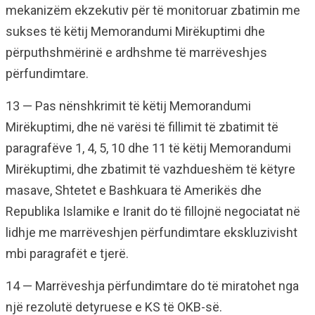
mekanizëm ekzekutiv për të monitoruar zbatimin me
sukses të këtij Memorandumi Mirëkuptimi dhe
përputhshmërinë e ardhshme të marrëveshjes
përfundimtare.
13 — Pas nënshkrimit të këtij Memorandumi
Mirëkuptimi, dhe në varësi të fillimit të zbatimit të
paragrafëve 1, 4, 5, 10 dhe 11 të këtij Memorandumi
Mirëkuptimi, dhe zbatimit të vazhdueshëm të këtyre
masave, Shtetet e Bashkuara të Amerikës dhe
Republika Islamike e Iranit do të fillojnë negociatat në
lidhje me marrëveshjen përfundimtare ekskluzivisht
mbi paragrafët e tjerë.
14 — Marrëveshja përfundimtare do të miratohet nga
një rezolutë detyruese e KS të OKB-së.