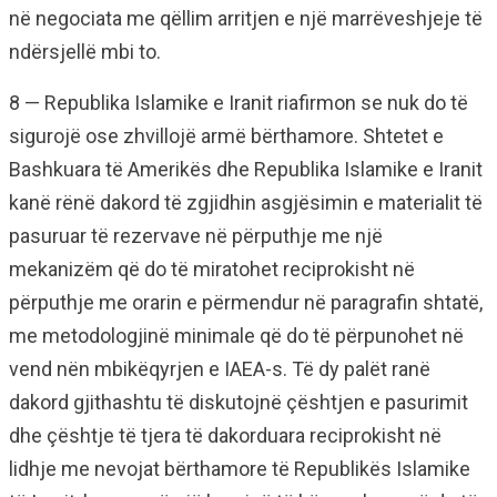
në negociata me qëllim arritjen e një marrëveshjeje të
ndërsjellë mbi to.
8 — Republika Islamike e Iranit riafirmon se nuk do të
sigurojë ose zhvillojë armë bërthamore. Shtetet e
Bashkuara të Amerikës dhe Republika Islamike e Iranit
kanë rënë dakord të zgjidhin asgjësimin e materialit të
pasuruar të rezervave në përputhje me një
mekanizëm që do të miratohet reciprokisht në
përputhje me orarin e përmendur në paragrafin shtatë,
me metodologjinë minimale që do të përpunohet në
vend nën mbikëqyrjen e IAEA-s. Të dy palët ranë
dakord gjithashtu të diskutojnë çështjen e pasurimit
dhe çështje të tjera të dakorduara reciprokisht në
lidhje me nevojat bërthamore të Republikës Islamike