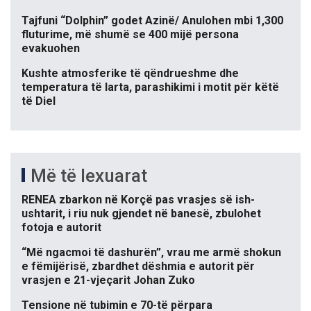
Tajfuni “Dolphin” godet Azinë/ Anulohen mbi 1,300
fluturime, më shumë se 400 mijë persona
evakuohen
Kushte atmosferike të qëndrueshme dhe
temperatura të larta, parashikimi i motit për këtë
të Diel
Më të lexuarat
RENEA zbarkon në Korçë pas vrasjes së ish-
ushtarit, i riu nuk gjendet në banesë, zbulohet
fotoja e autorit
“Më ngacmoi të dashurën”, vrau me armë shokun
e fëmijërisë, zbardhet dëshmia e autorit për
vrasjen e 21-vjeçarit Johan Zuko
Tensione në tubimin e 70-të përpara