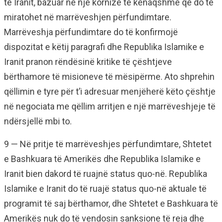
të Iranit, bazuar në një kornizë të kënaqshme që do të
miratohet në marrëveshjen përfundimtare.
Marrëveshja përfundimtare do të konfirmojë
dispozitat e këtij paragrafi dhe Republika Islamike e
Iranit pranon rëndësinë kritike të çështjeve
bërthamore të misioneve të mësipërme. Ato shprehin
qëllimin e tyre për t’i adresuar menjëherë këto çështje
në negociata me qëllim arritjen e një marrëveshjeje të
ndërsjellë mbi to.
9 — Në pritje të marrëveshjes përfundimtare, Shtetet
e Bashkuara të Amerikës dhe Republika Islamike e
Iranit bien dakord të ruajnë status quo-në. Republika
Islamike e Iranit do të ruajë status quo-në aktuale të
programit të saj bërthamor, dhe Shtetet e Bashkuara të
Amerikës nuk do të vendosin sanksione të reja dhe