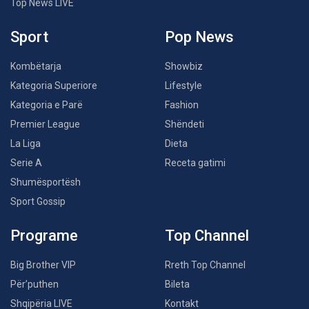
Top News LIVE
Sport
Pop News
Kombëtarja
Showbiz
Kategoria Superiore
Lifestyle
Kategoria e Parë
Fashion
Premier League
Shëndeti
La Liga
Dieta
Serie A
Receta gatimi
Shumësportësh
Sport Gossip
Programe
Top Channel
Big Brother VIP
Rreth Top Channel
Për’puthen
Bileta
Shqipëria LIVE
Kontakt