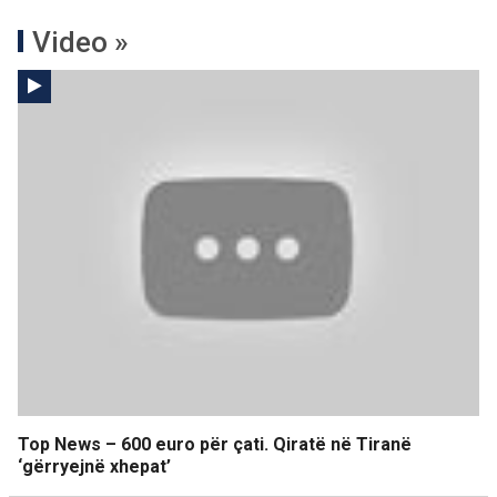
Video »
Top News – 600 euro për çati. Qiratë në Tiranë
‘gërryejnë xhepat’