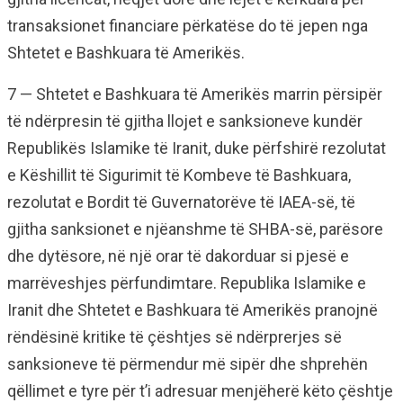
transaksionet financiare përkatëse do të jepen nga
Shtetet e Bashkuara të Amerikës.
7 — Shtetet e Bashkuara të Amerikës marrin përsipër
të ndërpresin të gjitha llojet e sanksioneve kundër
Republikës Islamike të Iranit, duke përfshirë rezolutat
e Këshillit të Sigurimit të Kombeve të Bashkuara,
rezolutat e Bordit të Guvernatorëve të IAEA-së, të
gjitha sanksionet e njëanshme të SHBA-së, parësore
dhe dytësore, në një orar të dakorduar si pjesë e
marrëveshjes përfundimtare. Republika Islamike e
Iranit dhe Shtetet e Bashkuara të Amerikës pranojnë
rëndësinë kritike të çështjes së ndërprerjes së
sanksioneve të përmendur më sipër dhe shprehën
qëllimet e tyre për t’i adresuar menjëherë këto çështje