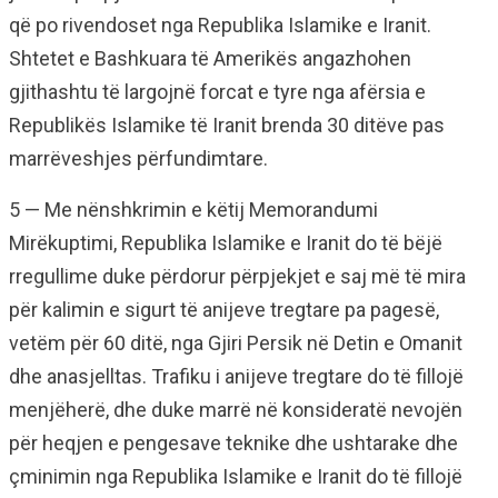
që po rivendoset nga Republika Islamike e Iranit.
Shtetet e Bashkuara të Amerikës angazhohen
gjithashtu të largojnë forcat e tyre nga afërsia e
Republikës Islamike të Iranit brenda 30 ditëve pas
marrëveshjes përfundimtare.
5 — Me nënshkrimin e këtij Memorandumi
Mirëkuptimi, Republika Islamike e Iranit do të bëjë
rregullime duke përdorur përpjekjet e saj më të mira
për kalimin e sigurt të anijeve tregtare pa pagesë,
vetëm për 60 ditë, nga Gjiri Persik në Detin e Omanit
dhe anasjelltas. Trafiku i anijeve tregtare do të fillojë
menjëherë, dhe duke marrë në konsideratë nevojën
për heqjen e pengesave teknike dhe ushtarake dhe
çminimin nga Republika Islamike e Iranit do të fillojë