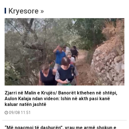
Kryesore »
Zjarri në Malin e Krujës/ Banorët kthehen në shtëpi,
Aulon Kalaja ndan videon: Ishin në akth pasi kanë
kaluar natën jashtë
09/08 11:51
“Më ngacmoi të dashurën”, vrau me armë shokun e