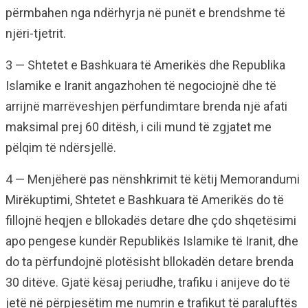
përmbahen nga ndërhyrja në punët e brendshme të
njëri-tjetrit.
3 — Shtetet e Bashkuara të Amerikës dhe Republika
Islamike e Iranit angazhohen të negociojnë dhe të
arrijnë marrëveshjen përfundimtare brenda një afati
maksimal prej 60 ditësh, i cili mund të zgjatet me
pëlqim të ndërsjellë.
4 — Menjëherë pas nënshkrimit të këtij Memorandumi
Mirëkuptimi, Shtetet e Bashkuara të Amerikës do të
fillojnë heqjen e bllokadës detare dhe çdo shqetësimi
apo pengese kundër Republikës Islamike të Iranit, dhe
do ta përfundojnë plotësisht bllokadën detare brenda
30 ditëve. Gjatë kësaj periudhe, trafiku i anijeve do të
jetë në përpjesëtim me numrin e trafikut të paraluftës