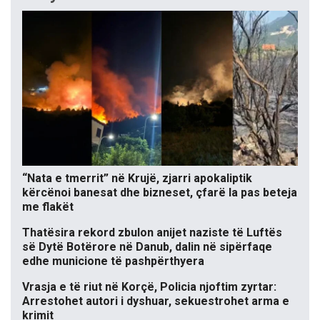
“Nata e tmerrit” në Krujë, zjarri apokaliptik
kërcënoi banesat dhe bizneset, çfarë la pas beteja
me flakët
Thatësira rekord zbulon anijet naziste të Luftës
së Dytë Botërore në Danub, dalin në sipërfaqe
edhe municione të pashpërthyera
Vrasja e të riut në Korçë, Policia njoftim zyrtar:
Arrestohet autori i dyshuar, sekuestrohet arma e
krimit