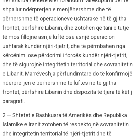
nënshkruajnë këtë Memorandum Mirëkuptimi për të
shpallur ndërprerjen e menjëhershme dhe të
përhershme të operacioneve ushtarake në të gjitha
frontet, përfshirë Libanin, dhe zotohen që tani e tutje
të mos fillojnë asnjë luftë ose asnjë operacion
ushtarak kundër njëri-tjetrit, dhe të përmbahen nga
kërcënimi ose përdorimi i forcës kundër njëri-tjetrit,
dhe të sigurojnë integritetin territorial dhe sovranitetin
e Libanit. Marrëveshja përfundimtare do të konfirmojë
ndërprerjen e përhershme të luftës në të gjitha
frontet, përfshirë Libanin dhe dispozita të tjera të këtij
paragrafi.
2 — Shtetet e Bashkuara të Amerikës dhe Republika
Islamike e Iranit zotohen të respektojnë sovranitetin
dhe integritetin territorial të njëri-tjetrit dhe të