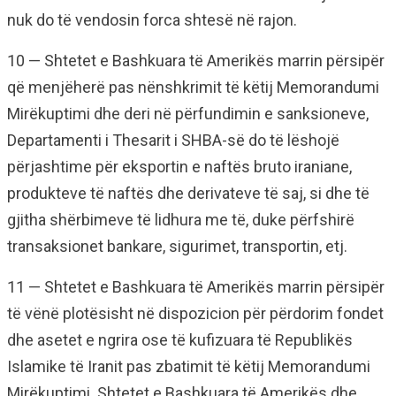
nuk do të vendosin forca shtesë në rajon.
10 — Shtetet e Bashkuara të Amerikës marrin përsipër
që menjëherë pas nënshkrimit të këtij Memorandumi
Mirëkuptimi dhe deri në përfundimin e sanksioneve,
Departamenti i Thesarit i SHBA-së do të lëshojë
përjashtime për eksportin e naftës bruto iraniane,
produkteve të naftës dhe derivateve të saj, si dhe të
gjitha shërbimeve të lidhura me të, duke përfshirë
transaksionet bankare, sigurimet, transportin, etj.
11 — Shtetet e Bashkuara të Amerikës marrin përsipër
të vënë plotësisht në dispozicion për përdorim fondet
dhe asetet e ngrira ose të kufizuara të Republikës
Islamike të Iranit pas zbatimit të këtij Memorandumi
Mirëkuptimi. Shtetet e Bashkuara të Amerikës dhe