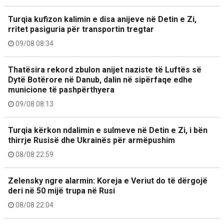
Turqia kufizon kalimin e disa anijeve në Detin e Zi,
rritet pasiguria për transportin tregtar
09/08 08:34
Thatësira rekord zbulon anijet naziste të Luftës së
Dytë Botërore në Danub, dalin në sipërfaqe edhe
municione të pashpërthyera
09/08 08:13
Turqia kërkon ndalimin e sulmeve në Detin e Zi, i bën
thirrje Rusisë dhe Ukrainës për armëpushim
08/08 22:59
Zelensky ngre alarmin: Koreja e Veriut do të dërgojë
deri në 50 mijë trupa në Rusi
08/08 22:04