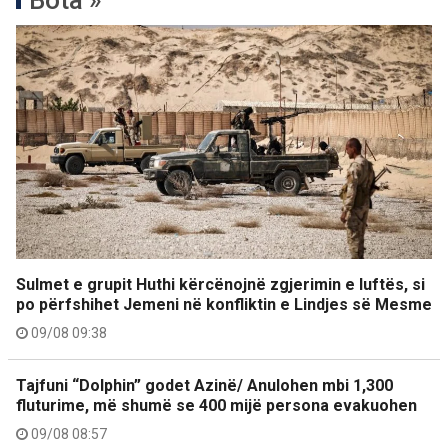
Bota »
Sulmet e grupit Huthi kërcënojnë zgjerimin e luftës, si
po përfshihet Jemeni në konfliktin e Lindjes së Mesme
09/08 09:38
Tajfuni “Dolphin” godet Azinë/ Anulohen mbi 1,300
fluturime, më shumë se 400 mijë persona evakuohen
09/08 08:57