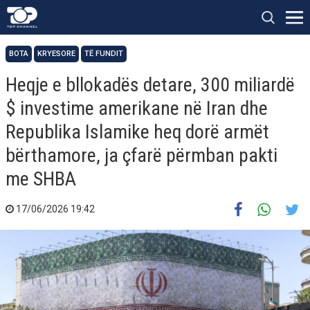
BOTA
KRYESORE
TË FUNDIT
Heqje e bllokadës detare, 300 miliardë
$ investime amerikane në Iran dhe
Republika Islamike heq dorë armët
bërthamore, ja çfarë përmban pakti
me SHBA
17/06/2026 19:42