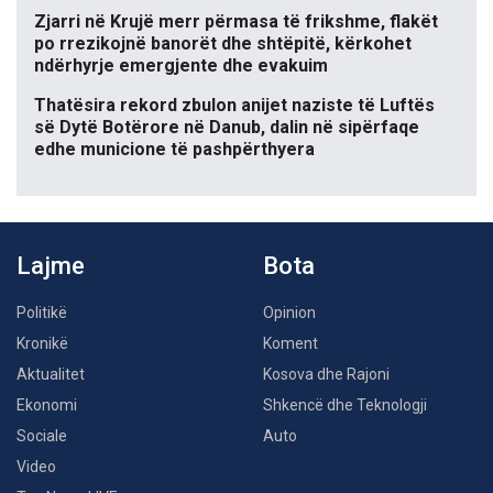
Zjarri në Krujë merr përmasa të frikshme, flakët
po rrezikojnë banorët dhe shtëpitë, kërkohet
ndërhyrje emergjente dhe evakuim
Thatësira rekord zbulon anijet naziste të Luftës
së Dytë Botërore në Danub, dalin në sipërfaqe
edhe municione të pashpërthyera
Lajme
Bota
Politikë
Opinion
Kronikë
Koment
Aktualitet
Kosova dhe Rajoni
Ekonomi
Shkencë dhe Teknologji
Sociale
Auto
Video