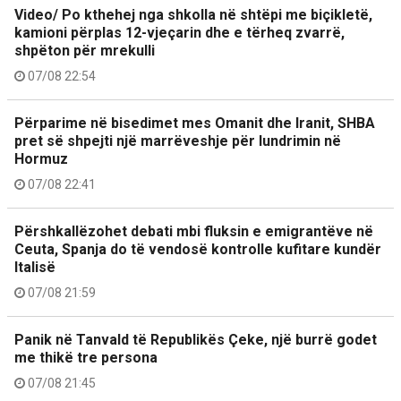
Video/ Po kthehej nga shkolla në shtëpi me biçikletë,
kamioni përplas 12-vjeçarin dhe e tërheq zvarrë,
shpëton për mrekulli
07/08 22:54
Përparime në bisedimet mes Omanit dhe Iranit, SHBA
pret së shpejti një marrëveshje për lundrimin në
Hormuz
07/08 22:41
Përshkallëzohet debati mbi fluksin e emigrantëve në
Ceuta, Spanja do të vendosë kontrolle kufitare kundër
Italisë
07/08 21:59
Panik në Tanvald të Republikës Çeke, një burrë godet
me thikë tre persona
07/08 21:45