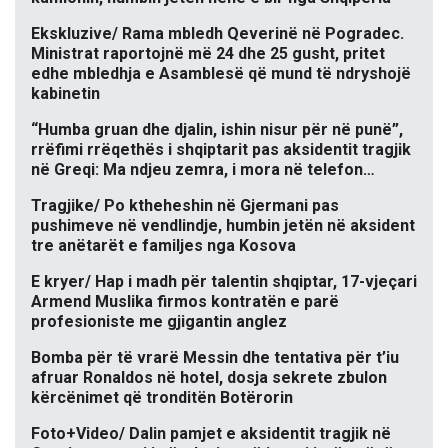
Ekskluzive/ Rama mbledh Qeverinë në Pogradec.
Ministrat raportojnë më 24 dhe 25 gusht, pritet
edhe mbledhja e Asamblesë që mund të ndryshojë
kabinetin
“Humba gruan dhe djalin, ishin nisur për në punë”,
rrëfimi rrëqethës i shqiptarit pas aksidentit tragjik
në Greqi: Ma ndjeu zemra, i mora në telefon…
Tragjike/ Po ktheheshin në Gjermani pas
pushimeve në vendlindje, humbin jetën në aksident
tre anëtarët e familjes nga Kosova
E kryer/ Hap i madh për talentin shqiptar, 17-vjeçari
Armend Muslika firmos kontratën e parë
profesioniste me gjigantin anglez
Bomba për të vrarë Messin dhe tentativa për t’iu
afruar Ronaldos në hotel, dosja sekrete zbulon
kërcënimet që tronditën Botërorin
Foto+Video/ Dalin pamjet e aksidentit tragjik në