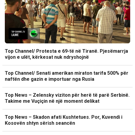
Top Channel/ Protesta e 69-të në Tiranë. Pjesëmarrja
vijon e ulët, kërkesat nuk ndryshojnë
Top Channel/ Senati amerikan miraton tarifa 500% për
naftën dhe gazin e importuar nga Rusia
Top News – Zelensky viziton për herë të parë Serbinë.
Takime me Vuçiçin në një moment delikat
Top News – Skadon afati Kushtetues. Por, Kuvendi i
Kosovën shtyn sërish seancën