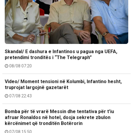
Skandal/ E dashura e Infantinos u pagua nga UEFA,
pretendimi tronditës i “The Telegraph”
08/08 07:20
Video/ Moment tensioni në Kolumbi, Infantino hesht,
truprojat largojnë gazetarët
07/08 22:43
Bomba për të vrarë Messin dhe tentativa për t’iu
afruar Ronaldos në hotel, dosja sekrete zbulon
kërcënimet që tronditën Botërorin
07/08 15:50