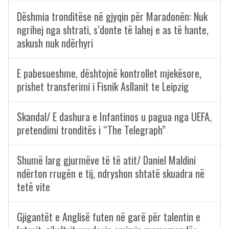
Dëshmia tronditëse në gjyqin për Maradonën: Nuk
ngrihej nga shtrati, s’donte të lahej e as të hante,
askush nuk ndërhyri
E pabesueshme, dështojnë kontrollet mjekësore,
prishet transferimi i Fisnik Asllanit te Leipzig
Skandal/ E dashura e Infantinos u pagua nga UEFA,
pretendimi tronditës i “The Telegraph”
Shumë larg gjurmëve të të atit/ Daniel Maldini
ndërton rrugën e tij, ndryshon shtatë skuadra në
tetë vite
Gjigantët e Anglisë futen në garë për talentin e