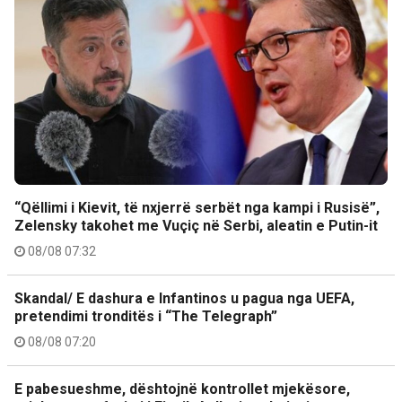
“Qëllimi i Kievit, të nxjerrë serbët nga kampi i Rusisë”,
Zelensky takohet me Vuçiç në Serbi, aleatin e Putin-it
08/08 07:32
Skandal/ E dashura e Infantinos u pagua nga UEFA,
pretendimi tronditës i “The Telegraph”
08/08 07:20
E pabesueshme, dështojnë kontrollet mjekësore,