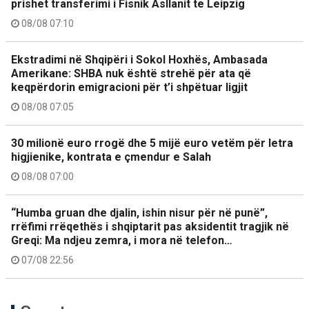
prishet transferimi i Fisnik Asllanit te Leipzig
08/08 07:10
Ekstradimi në Shqipëri i Sokol Hoxhës, Ambasada
Amerikane: SHBA nuk është strehë për ata që
keqpërdorin emigracioni për t’i shpëtuar ligjit
08/08 07:05
30 milionë euro rrogë dhe 5 mijë euro vetëm për letra
higjienike, kontrata e çmendur e Salah
08/08 07:00
“Humba gruan dhe djalin, ishin nisur për në punë”,
rrëfimi rrëqethës i shqiptarit pas aksidentit tragjik në
Greqi: Ma ndjeu zemra, i mora në telefon…
07/08 22:56