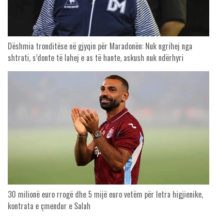
Dëshmia tronditëse në gjyqin për Maradonën: Nuk ngrihej nga
shtrati, s’donte të lahej e as të hante, askush nuk ndërhyri
30 milionë euro rrogë dhe 5 mijë euro vetëm për letra higjienike,
kontrata e çmendur e Salah