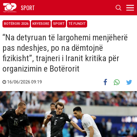
SPORT
BOTËRORI 2026
KRYESORE
SPORT
TË FUNDIT
“Na detyruan të largohemi menjëherë
pas ndeshjes, po na dëmtojnë
fizikisht”, trajneri i Iranit kritika për
organizimin e Botërorit
16/06/2026 09:19