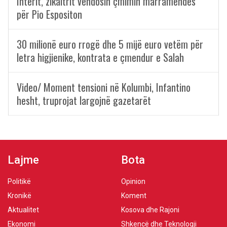
Interit, zikaltrit vendosin çmimin marramendës
për Pio Espositon
30 milionë euro rrogë dhe 5 mijë euro vetëm për
letra higjienike, kontrata e çmendur e Salah
Video/ Moment tensioni në Kolumbi, Infantino
hesht, truprojat largojnë gazetarët
Lajme
Bota
Politikë
Opinion
Kronikë
Koment
Aktualitet
Kosova dhe Rajoni
Ekonomi
Shkencë dhe Teknologji