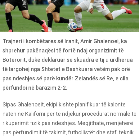
Trajneri i kombëtares së Iranit, Amir Ghalenoei, ka
shprehur pakënaqësi të fortë ndaj organizimit të
Botërorit, duke deklaruar se skuadra e tij u urdhërua
të largohej nga Shtetet e Bashkuara vetëm pak orë
pas ndeshjes së parë kundër Zelandës së Re, e cila
përfundoi në barazim 2-2.
Sipas Ghalenoeit, ekipi kishte planifikuar të kalonte
natën në Kaliforni për të ndjekur procedurat normale të
rikuperimit fizik pas ndeshjes. Megjithatë, menjëherë
pas përfundimit të takimit, futbollistët dhe stafi teknik