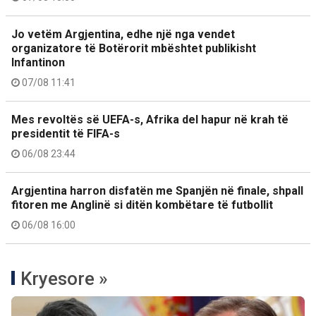
Jo vetëm Argjentina, edhe një nga vendet
organizatore të Botërorit mbështet publikisht
Infantinon
07/08 11:41
Mes revoltës së UEFA-s, Afrika del hapur në krah të
presidentit të FIFA-s
06/08 23:44
Argjentina harron disfatën me Spanjën në finale, shpall
fitoren me Anglinë si ditën kombëtare të futbollit
06/08 16:00
Kryesore »