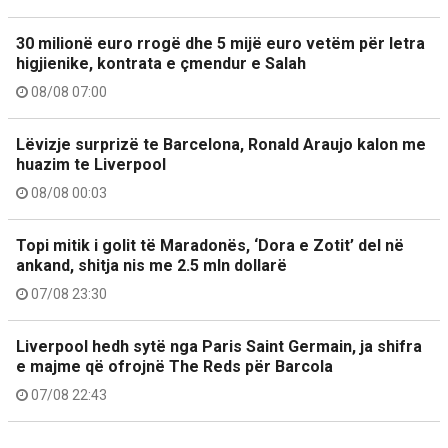
30 milionë euro rrogë dhe 5 mijë euro vetëm për letra
higjienike, kontrata e çmendur e Salah
08/08 07:00
Lëvizje surprizë te Barcelona, Ronald Araujo kalon me
huazim te Liverpool
08/08 00:03
Topi mitik i golit të Maradonës, ‘Dora e Zotit’ del në
ankand, shitja nis me 2.5 mln dollarë
07/08 23:30
Liverpool hedh sytë nga Paris Saint Germain, ja shifra
e majme që ofrojnë The Reds për Barcola
07/08 22:43