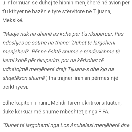
u informuan se duhej të hipnin menjëherë në avion për
t’u kthyer në bazën e tyre stërvitore në Tijuana,
Meksikë.
“Madje nuk na dhanë as kohë për t’u rikuperuar. Pas
ndeshjes së sotme na thanë: ‘Duhet të largoheni
menjëherë’. Për ne është shumë e rëndësishme të
kemi kohë për rikuperim, por na kërkohet të
udhëtojmë menjëherë drejt Tijuana-s dhe kjo na
shqetëson shumë”,
tha trajneri iranian përmes një
përkthyesi.
Edhe kapiteni i Iranit, Mehdi Taremi, kritikoi situatën,
duke kërkuar më shumë mbështetje nga FIFA.
“Duhet të largohemi nga Los Anxhelesi menjëherë dhe