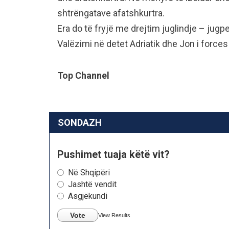
shtrëngatave afatshkurtra.
Era do të fryjë me drejtim juglindje – ju
Valëzimi në detet Adriatik dhe Jon i forces
Top Channel
SONDAZH
Pushimet tuaja këtë vit?
Në Shqipëri
Jashtë vendit
Asgjëkundi
Vote
View Results