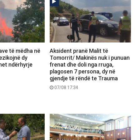
save të mëdha në
Aksident pranë Malit të
rezikojnë dy
Tomorrit/ Makinës nuk i punuan
het ndërhyrje
frenat dhe doli nga rruga,
plagosen 7 persona, dy në
gjendje të rëndë te Trauma
07/08 17:34