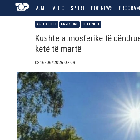
LAJME
VIDEO
SPORT
POP NEWS
PROGRAM
AKTUALITET
KRYESORE
TË FUNDIT
Kushte atmosferike të qëndrue
këtë të martë
16/06/2026 07:09