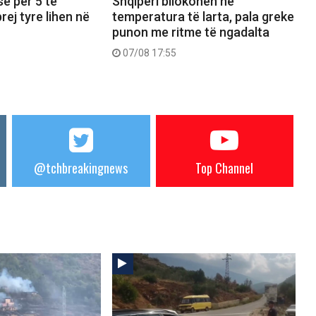
së për 5 të
Shqipëri bllokohen në
prej tyre lihen në
temperatura të larta, pala greke
punon me ritme të ngadalta
07/08 17:55
@tchbreakingnews
Top Channel