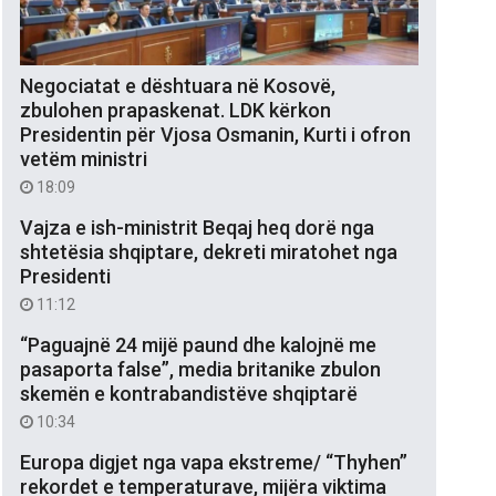
Negociatat e dështuara në Kosovë,
zbulohen prapaskenat. LDK kërkon
Presidentin për Vjosa Osmanin, Kurti i ofron
vetëm ministri
18:09
Vajza e ish-ministrit Beqaj heq dorë nga
shtetësia shqiptare, dekreti miratohet nga
Presidenti
11:12
“Paguajnë 24 mijë paund dhe kalojnë me
pasaporta false”, media britanike zbulon
skemën e kontrabandistëve shqiptarë
10:34
Europa digjet nga vapa ekstreme/ “Thyhen”
rekordet e temperaturave, mijëra viktima