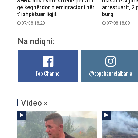
SHBA nuk është strehë për ata
masat e siguri
që keqpërdorin emigracioni për
arrestuarit, 2 
t’i shpëtuar ligjit
burg
07/08 18:20
07/08 18:09
Na ndiqni:
Top Channel
@topchannelalbania
Video »