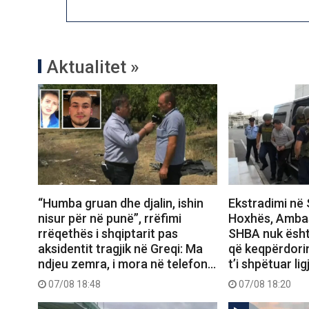
Aktualitet »
“Humba gruan dhe djalin, ishin
Ekstradimi në 
nisur për në punë”, rrëfimi
Hoxhës, Amba
rrëqethës i shqiptarit pas
SHBA nuk ësht
aksidentit tragjik në Greqi: Ma
që keqpërdori
ndjeu zemra, i mora në telefon…
t’i shpëtuar ligj
07/08 18:48
07/08 18:20