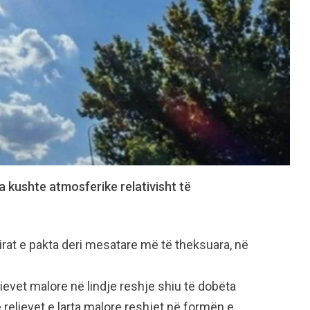
a kushte atmosferike relativisht të
irat e pakta deri mesatare më të theksuara, në
ievet malore në lindje reshje shiu të dobëta
 relievet e larta malore reshjet në formën e