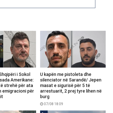
Shqipëri i Sokol
U kapën me pistoleta dhe
sada Amerikane:
silenciator në Sarandë/ Jepen
ë strehë për ata
masat e sigurisë për 5 të
n emigracioni për
arrestuarit, 2 prej tyre lihen në
it
burg
07/08 18:09