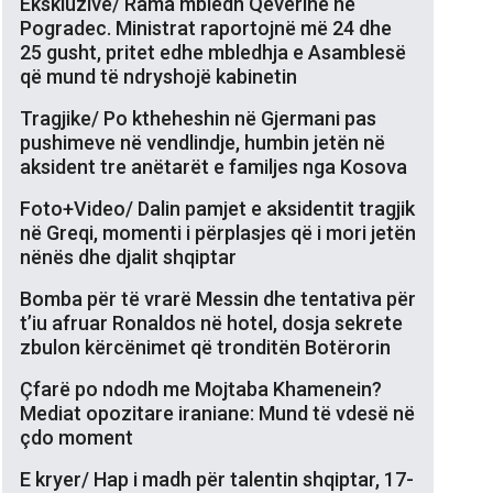
Ekskluzive/ Rama mbledh Qeverinë në
Pogradec. Ministrat raportojnë më 24 dhe
25 gusht, pritet edhe mbledhja e Asamblesë
që mund të ndryshojë kabinetin
Tragjike/ Po ktheheshin në Gjermani pas
pushimeve në vendlindje, humbin jetën në
aksident tre anëtarët e familjes nga Kosova
Foto+Video/ Dalin pamjet e aksidentit tragjik
në Greqi, momenti i përplasjes që i mori jetën
nënës dhe djalit shqiptar
Bomba për të vrarë Messin dhe tentativa për
t’iu afruar Ronaldos në hotel, dosja sekrete
zbulon kërcënimet që tronditën Botërorin
Çfarë po ndodh me Mojtaba Khamenein?
Mediat opozitare iraniane: Mund të vdesë në
çdo moment
E kryer/ Hap i madh për talentin shqiptar, 17-