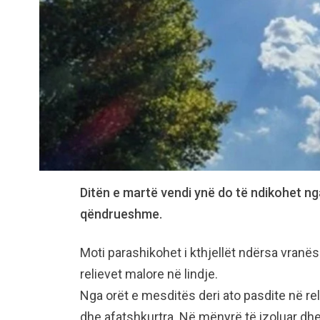
Ditën e martë vendi ynë do të ndikohet ng
qëndrueshme.
Moti parashikohet i kthjellët ndërsa vranës
relievet malore në lindje.
Nga orët e mesditës deri ato pasdite në rel
dhe afatshkurtra. Në mënyrë të izoluar dhe