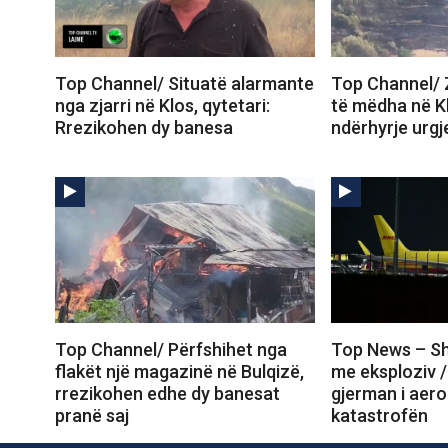
Top Channel/ Situatë alarmante
Top Channel/ 
nga zjarri në Klos, qytetari:
të mëdha në K
Rrezikohen dy banesa
ndërhyrje urgj
Top Channel/ Përfshihet nga
Top News – Sh
flakët një magazinë në Bulqizë,
me eksploziv /
rrezikohen edhe dy banesat
gjerman i aero
pranë saj
katastrofën