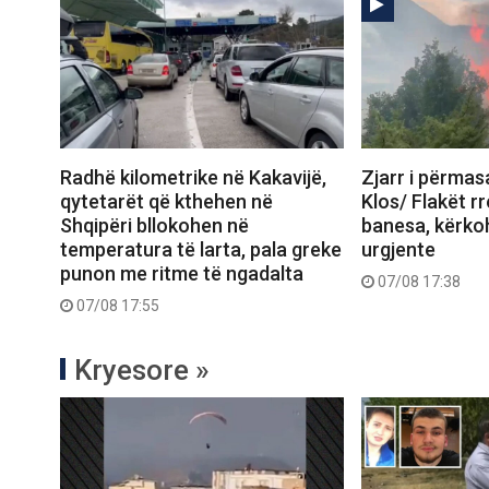
Radhë kilometrike në Kakavijë,
Zjarr i përma
qytetarët që kthehen në
Klos/ Flakët r
Shqipëri bllokohen në
banesa, kërko
temperatura të larta, pala greke
urgjente
punon me ritme të ngadalta
07/08 17:38
07/08 17:55
Kryesore »