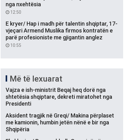
nga nxehtësia
12:50
E kryer/ Hap i madh për talentin shqiptar, 17-
vjeçari Armend Muslika firmos kontratën e
parë profesioniste me gjigantin anglez
10:55
Më të lexuarat
Vajza e ish-ministrit Beqaj heq dorë nga
shtetësia shqiptare, dekreti miratohet nga
Presidenti
Aksident tragjik në Greqi/ Makina përplaset
me kamionin, humbin jetën nënë e bir nga
Shqipëria