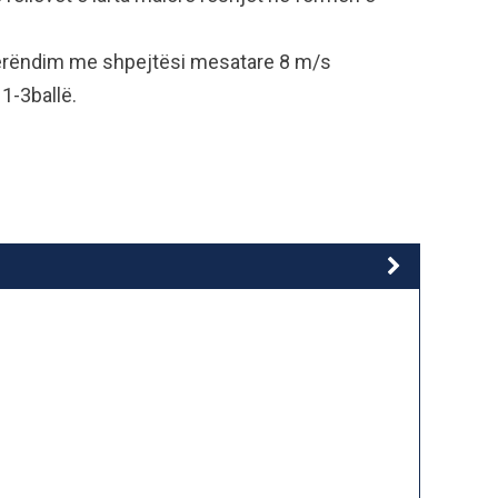
gperëndim me shpejtësi mesatare 8 m/s
 1-3ballë.