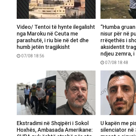
Video/ Tentoi të hynte ilegalisht
“Humba gruan d
nga Maroku në Ceuta me
nisur për në pu
parashutë, i riu bie në det dhe
rrëqethës i sh
humb jetën tragjikisht
aksidentit trag
ndjeu zemra, i
07/08 18:56
07/08 18:48
Ekstradimi në Shqipëri i Sokol
U kapën me pi
Hoxhës, Ambasada Amerikane:
silenciator n