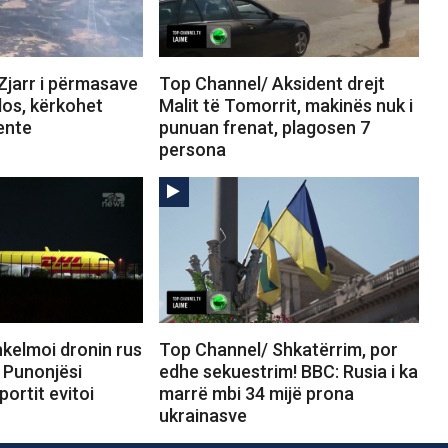
Zjarr i përmasave
Top Channel/ Aksident drejt
los, kërkohet
Malit të Tomorrit, makinës nuk i
ente
punuan frenat, plagosen 7
persona
kelmoi dronin rus
Top Channel/ Shkatërrim, por
 Punonjësi
edhe sekuestrim! BBC: Rusia i ka
portit evitoi
marrë mbi 34 mijë prona
ukrainasve