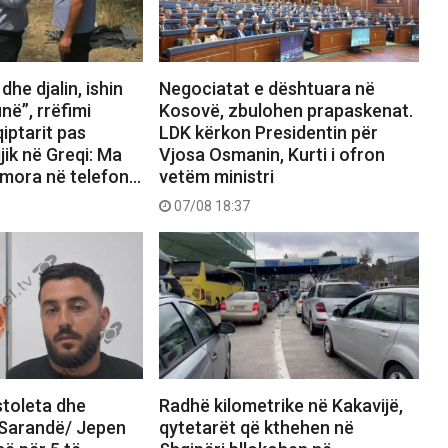
he djalin, ishin
Negociatat e dështuara në
në”, rrëfimi
Kosovë, zbulohen prapaskenat.
qiptarit pas
LDK kërkon Presidentin për
jik në Greqi: Ma
Vjosa Osmanin, Kurti i ofron
 mora në telefon…
vetëm ministri
07/08 18:37
stoleta dhe
Radhë kilometrike në Kakavijë,
ë Sarandë/ Jepen
qytetarët që kthehen në