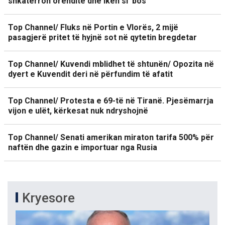
shkatërron orenditë dhe ikën si ‘bos’
Top Channel/ Fluks në Portin e Vlorës, 2 mijë
pasagjerë pritet të hyjnë sot në qytetin bregdetar
Top Channel/ Kuvendi mblidhet të shtunën/ Opozita në
dyert e Kuvendit deri në përfundim të afatit
Top Channel/ Protesta e 69-të në Tiranë. Pjesëmarrja
vijon e ulët, kërkesat nuk ndryshojnë
Top Channel/ Senati amerikan miraton tarifa 500% për
naftën dhe gazin e importuar nga Rusia
Kryesore