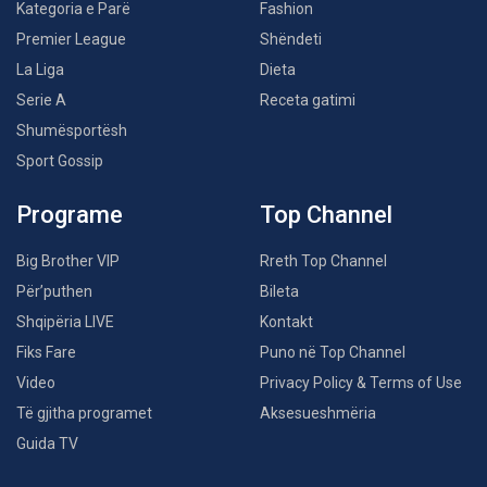
Kategoria e Parë
Fashion
Premier League
Shëndeti
La Liga
Dieta
Serie A
Receta gatimi
Shumësportësh
Sport Gossip
Programe
Top Channel
Big Brother VIP
Rreth Top Channel
Për’puthen
Bileta
Shqipëria LIVE
Kontakt
Fiks Fare
Puno në Top Channel
Video
Privacy Policy & Terms of Use
Të gjitha programet
Aksesueshmëria
Guida TV