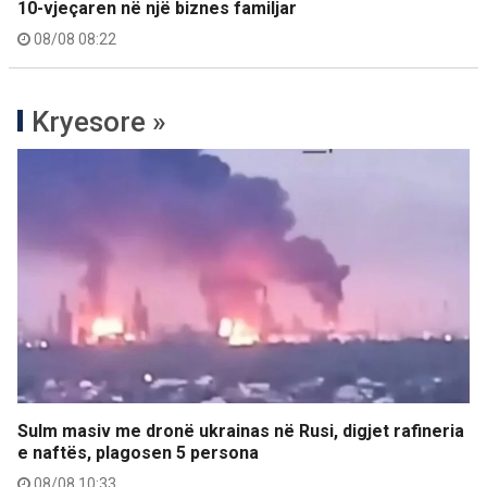
10-vjeçaren në një biznes familjar
08/08 08:22
Kryesore »
Sulm masiv me dronë ukrainas në Rusi, digjet rafineria
e naftës, plagosen 5 persona
08/08 10:33