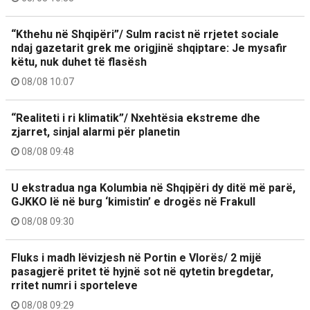
“Kthehu në Shqipëri”/ Sulm racist në rrjetet sociale
ndaj gazetarit grek me origjinë shqiptare: Je mysafir
këtu, nuk duhet të flasësh
08/08 10:07
“Realiteti i ri klimatik”/ Nxehtësia ekstreme dhe
zjarret, sinjal alarmi për planetin
08/08 09:48
U ekstradua nga Kolumbia në Shqipëri dy ditë më parë,
GJKKO lë në burg ‘kimistin’ e drogës në Frakull
08/08 09:30
Fluks i madh lëvizjesh në Portin e Vlorës/ 2 mijë
pasagjerë pritet të hyjnë sot në qytetin bregdetar,
rritet numri i sporteleve
08/08 09:29