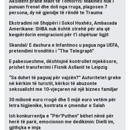
Aksident pranë Malit të Tomorrit/ Makinës nuk i
punuan frenat dhe doli nga rruga, plagosen 7
persona, dy në gjendje të rëndë te Trauma
Ekstradimi në Shqipëri i Sokol Hoxhës, Ambasada
Amerikane: SHBA nuk është strehë për ata që
keqpërdorin emigracioni për t’i shpëtuar ligjit
Skandal/ E dashura e Infantinos u pagua nga UEFA,
pretendimi tronditës i “The Telegraph”
E pabesueshme, dështojnë kontrollet mjekësore,
prishet transferimi i Fisnik Asllanit te Leipzig
“Sa duhet të paguaj për vajzën?” Autoritetet greke
në kërkim të turistit, kërkoi të abuzonte
seksualisht me 10-vjeçaren në një biznes familjar
30 milionë euro rrogë dhe 5 mijë euro vetëm për
letra higjienike, kontrata e çmendur e Salah
Ish konkurrentja e “Për’Puthen” bëhet nënë për
herë të parë, emocionon me dedikimin: Dielli im,
gjithçka e imja