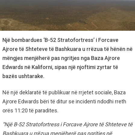
Një bombardues ‘B-52 Stratofortress’ i Forcave
Ajrore të Shteteve të Bashkuara u rrëzua të hënën në
mëngjes menjëherë pas ngritjes nga Baza Ajrore
Edwards në Kaliforni, sipas një njoftimi zyrtar të
bazës ushtarake.
Në një deklaratë të publikuar në rrjetet sociale, Baza
Ajrore Edwards bëri të ditur se incidenti ndodhi rreth
orës 11:20 të paradites.
“Një B-52 Stratofortress i Forcave Ajrore të Shteteve të
Bashkuara u rrëzua menjëherë pas ngritjes në