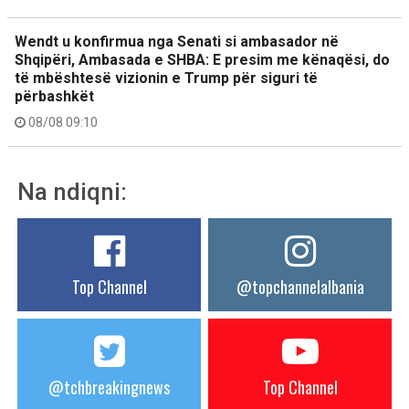
Wendt u konfirmua nga Senati si ambasador në
Shqipëri, Ambasada e SHBA: E presim me kënaqësi, do
të mbështesë vizionin e Trump për siguri të
përbashkët
08/08 09:10
Na ndiqni:
Top Channel
@topchannelalbania
@tchbreakingnews
Top Channel