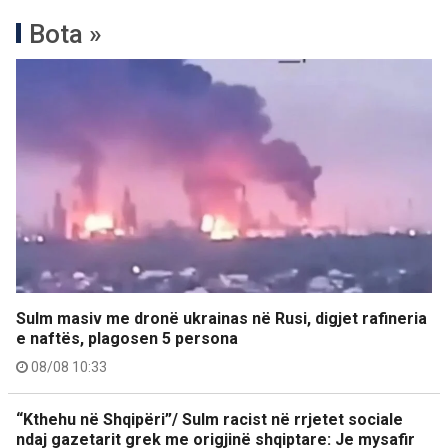
Bota »
Sulm masiv me dronë ukrainas në Rusi, digjet rafineria
e naftës, plagosen 5 persona
08/08 10:33
“Kthehu në Shqipëri”/ Sulm racist në rrjetet sociale
ndaj gazetarit grek me origjinë shqiptare: Je mysafir