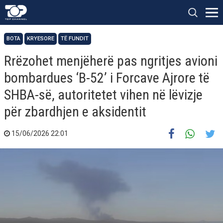
BOTA
KRYESORE
TË FUNDIT
Rrëzohet menjëherë pas ngritjes avioni
bombardues ‘B-52’ i Forcave Ajrore të
SHBA-së, autoritetet vihen në lëvizje
për zbardhjen e aksidentit
15/06/2026 22:01