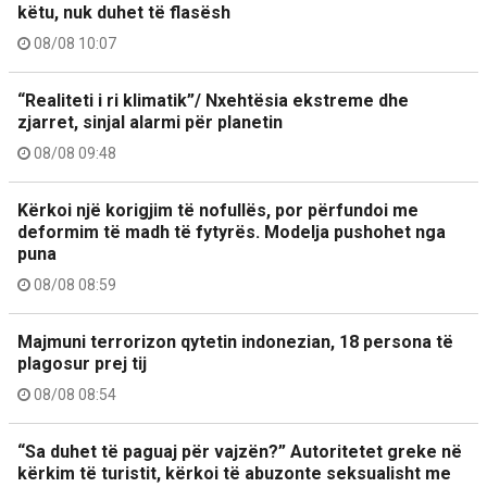
këtu, nuk duhet të flasësh
08/08 10:07
“Realiteti i ri klimatik”/ Nxehtësia ekstreme dhe
zjarret, sinjal alarmi për planetin
08/08 09:48
Kërkoi një korigjim të nofullës, por përfundoi me
deformim të madh të fytyrës. Modelja pushohet nga
puna
08/08 08:59
Majmuni terrorizon qytetin indonezian, 18 persona të
plagosur prej tij
08/08 08:54
“Sa duhet të paguaj për vajzën?” Autoritetet greke në
kërkim të turistit, kërkoi të abuzonte seksualisht me