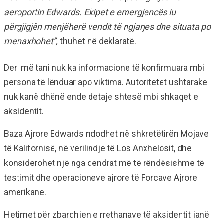
aeroportin Edwards. Ekipet e emergjencës iu
përgjigjën menjëherë vendit të ngjarjes dhe situata po
menaxhohet”,
thuhet në deklaratë.
Deri më tani nuk ka informacione të konfirmuara mbi
persona të lënduar apo viktima. Autoritetet ushtarake
nuk kanë dhënë ende detaje shtesë mbi shkaqet e
aksidentit.
Baza Ajrore Edwards ndodhet në shkretëtirën Mojave
të Kalifornisë, në verilindje të Los Anxhelosit, dhe
konsiderohet një nga qendrat më të rëndësishme të
testimit dhe operacioneve ajrore të Forcave Ajrore
amerikane.
Hetimet për zbardhjen e rrethanave të aksidentit janë