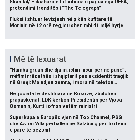
Skandal/ E dashura e Infantinos u pagua nga UEFA,
pretendimi tronditës i “The Telegraph”
Fluksi i shtuar lëvizjesh në pikën kufitare të
Morinit, në 12 orë regjistrohen mbi 41 mijë hyrje
Më të lexuarat
“Humba gruan dhe djalin, ishin nisur për në punë”,
rrëfimi rrëqethës i shqiptarit pas aksidentit tragjik
në Greqi: Ma ndjeu zemra, i mora në telefon…
Negociatat e dështuara në Kosovë, zbulohen
prapaskenat. LDK kërkon Presidentin për Vjosa
Osmanin, Kurti i ofron vetëm ministri
Superkupa e Europës vjen në Top Channel, PSG
dhe Aston Villa përballen në Salzburg për trofeun
e parë të sezonit