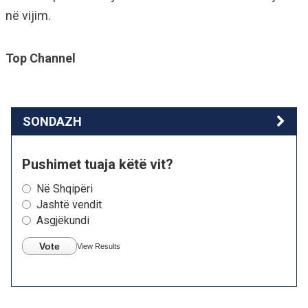
në vijim.
Top Channel
SONDAZH
Pushimet tuaja këtë vit?
Në Shqipëri
Jashtë vendit
Asgjëkundi
Vote
View Results