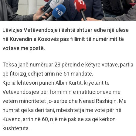
Lëvizjes Vetëvendosje i është shtuar edhe një ulëse
në Kuvendin e Kosovës pas fillimit të numërimit të
votave me postë.
Teksa janë numëruar 23 përqind e këtyre votave, partia
që fitoi zgjedhjet arrin në 51 mandate.
Kjo ia lehtëson punën Albin Kurtit, kryetarit të
Vetëvendosjes për formimin e institucioneve me
vetëm minoritetet jo-serbe dhe Nenad Rashiqin. Me
numrat që ka deri tani, mbështetja me votë për në
Kuvend, arrin në 60, një më pak se sa që kërkon
kushtetuta.