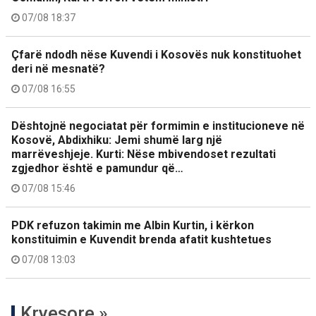
07/08 18:37
Çfarë ndodh nëse Kuvendi i Kosovës nuk konstituohet
deri në mesnatë?
07/08 16:55
Dështojnë negociatat për formimin e institucioneve në
Kosovë, Abdixhiku: Jemi shumë larg një
marrëveshjeje. Kurti: Nëse mbivendoset rezultati
zgjedhor është e pamundur që…
07/08 15:46
PDK refuzon takimin me Albin Kurtin, i kërkon
konstituimin e Kuvendit brenda afatit kushtetues
07/08 13:03
Kryesore »