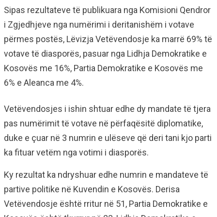
Sipas rezultateve të publikuara nga Komisioni Qendror
i Zgjedhjeve nga numërimi i deritanishëm i votave
përmes postës, Lëvizja Vetëvendosje ka marrë 69% të
votave të diasporës, pasuar nga Lidhja Demokratike e
Kosovës me 16%, Partia Demokratike e Kosovës me
6% e Aleanca me 4%.
Vetëvendosjes i ishin shtuar edhe dy mandate të tjera
pas numërimit të votave në përfaqësitë diplomatike,
duke e çuar në 3 numrin e ulëseve që deri tani kjo parti
ka fituar vetëm nga votimi i diasporës.
Ky rezultat ka ndryshuar edhe numrin e mandateve të
partive politike në Kuvendin e Kosovës. Derisa
Vetëvendosje është rritur në 51, Partia Demokratike e