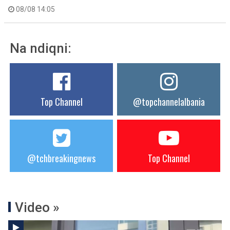
08/08 14:05
Na ndiqni:
Top Channel
@topchannelalbania
@tchbreakingnews
Top Channel
Video »