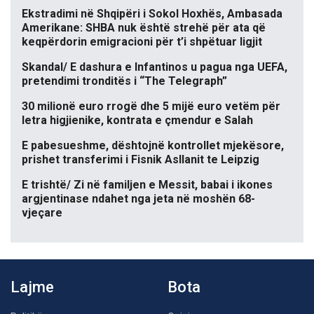
Ekstradimi në Shqipëri i Sokol Hoxhës, Ambasada
Amerikane: SHBA nuk është strehë për ata që
keqpërdorin emigracioni për t’i shpëtuar ligjit
Skandal/ E dashura e Infantinos u pagua nga UEFA,
pretendimi tronditës i “The Telegraph”
30 milionë euro rrogë dhe 5 mijë euro vetëm për
letra higjienike, kontrata e çmendur e Salah
E pabesueshme, dështojnë kontrollet mjekësore,
prishet transferimi i Fisnik Asllanit te Leipzig
E trishtë/ Zi në familjen e Messit, babai i ikones
argjentinase ndahet nga jeta në moshën 68-
vjeçare
Lajme
Bota