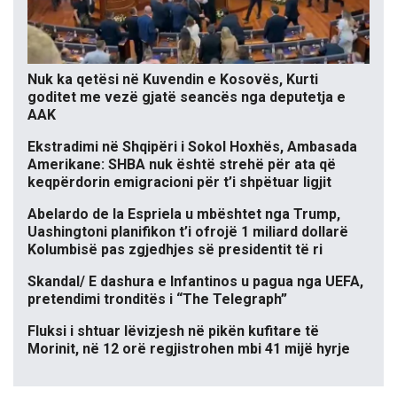
Nuk ka qetësi në Kuvendin e Kosovës, Kurti
goditet me vezë gjatë seancës nga deputetja e
AAK
Ekstradimi në Shqipëri i Sokol Hoxhës, Ambasada
Amerikane: SHBA nuk është strehë për ata që
keqpërdorin emigracioni për t’i shpëtuar ligjit
Abelardo de la Espriela u mbështet nga Trump,
Uashingtoni planifikon t’i ofrojë 1 miliard dollarë
Kolumbisë pas zgjedhjes së presidentit të ri
Skandal/ E dashura e Infantinos u pagua nga UEFA,
pretendimi tronditës i “The Telegraph”
Fluksi i shtuar lëvizjesh në pikën kufitare të
Morinit, në 12 orë regjistrohen mbi 41 mijë hyrje