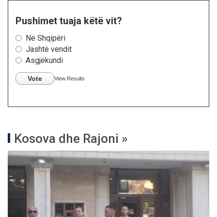
Pushimet tuaja këtë vit?
Në Shqipëri
Jashtë vendit
Asgjëkundi
Vote
View Results
Kosova dhe Rajoni »