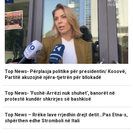
Top News- Përplasja politike për presidentin/ Kosovë,
Partitë akuzojnë njëra-tjetrën për bllokadë
Top News- ‘Fushë-Arrëzi nuk shuhet’, banorët në
protestë kundër shkrirjes së bashkisë
Top News – Rrëke lave rrjedhin drejt detit…Pas Etna-s,
shpërthen edhe Stromboli në Itali