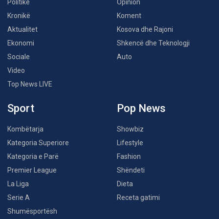
Politikë
Opinion
Kronikë
Koment
Aktualitet
Kosova dhe Rajoni
Ekonomi
Shkencë dhe Teknologji
Sociale
Auto
Video
Top News LIVE
Sport
Pop News
Kombëtarja
Showbiz
Kategoria Superiore
Lifestyle
Kategoria e Parë
Fashion
Premier League
Shëndeti
La Liga
Dieta
Serie A
Receta gatimi
Shumësportësh