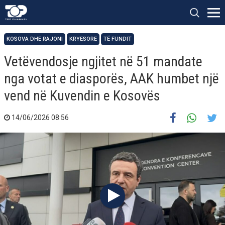
KOSOVA DHE RAJONI
KRYESORE
TË FUNDIT
Vetëvendosje ngjitet në 51 mandate
nga votat e diasporës, AAK humbet një
vend në Kuvendin e Kosovës
14/06/2026 08:56