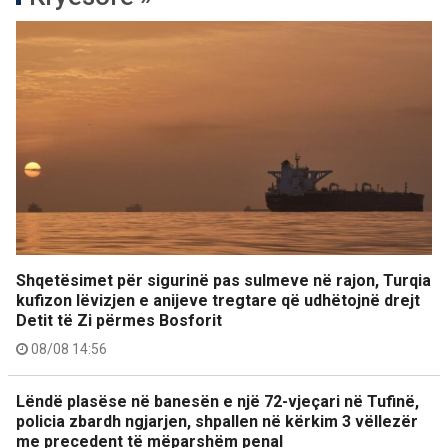
Shqetësimet për sigurinë pas sulmeve në rajon, Turqia
kufizon lëvizjen e anijeve tregtare që udhëtojnë drejt
Detit të Zi përmes Bosforit
08/08 14:56
Lëndë plasëse në banesën e një 72-vjeçari në Tufinë,
policia zbardh ngjarjen, shpallen në kërkim 3 vëllezër
me precedent të mëparshëm penal