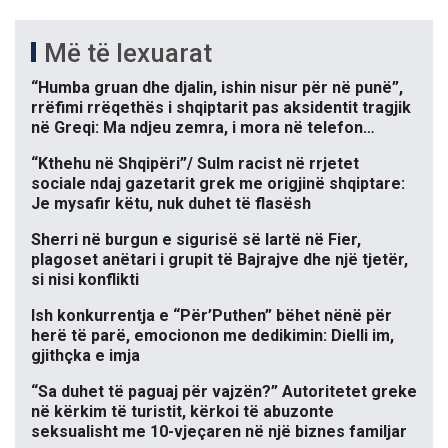
Më të lexuarat
“Humba gruan dhe djalin, ishin nisur për në punë”,
rrëfimi rrëqethës i shqiptarit pas aksidentit tragjik
në Greqi: Ma ndjeu zemra, i mora në telefon…
“Kthehu në Shqipëri”/ Sulm racist në rrjetet
sociale ndaj gazetarit grek me origjinë shqiptare:
Je mysafir këtu, nuk duhet të flasësh
Sherri në burgun e sigurisë së lartë në Fier,
plagoset anëtari i grupit të Bajrajve dhe një tjetër,
si nisi konflikti
Ish konkurrentja e “Për’Puthen” bëhet nënë për
herë të parë, emocionon me dedikimin: Dielli im,
gjithçka e imja
“Sa duhet të paguaj për vajzën?” Autoritetet greke
në kërkim të turistit, kërkoi të abuzonte
seksualisht me 10-vjeçaren në një biznes familjar