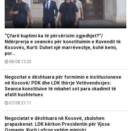
“Çfarë kuptimi ka të përsërisim zgjedhjet?”/
Ndërprerja e seancës për konstituimin e Kuvendit të
Kosovës, Kurti: Duhet një marrëveshje, kohë kemi,
por…
08/08 13:20
Negocitat e dështuara për formimin e institucioneve
në Kosovë/ PDK dhe LDK thirrje Vetëvendosjes:
Seanca konstituive të mbahet sot para skadimit të
afatit kushtetues
07/08 21:11
Negociatat e dështuara në Kosovë, zbulohen
prapaskenat. LDK kërkon Presidentin për Vjosa
Osmanin, Kurti i ofron vetëm ministri