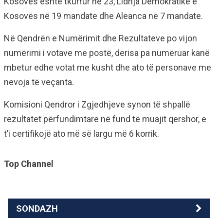
Kosovës është tkurrur në 23, Lidhja Demokratike e
Kosovës në 19 mandate dhe Aleanca në 7 mandate.
Në Qendrën e Numërimit dhe Rezultateve po vijon
numërimi i votave me postë, derisa pa numëruar kanë
mbetur edhe votat me kusht dhe ato të personave me
nevoja të veçanta.
Komisioni Qendror i Zgjedhjeve synon të shpallë
rezultatet përfundimtare në fund të muajit qershor, e
t’i certifikojë ato më së largu më 6 korrik.
Top Channel
SONDAZH