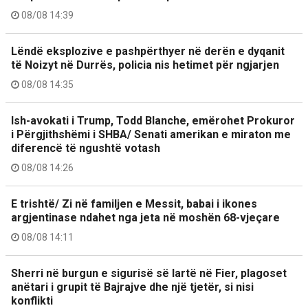
08/08 14:39
Lëndë eksplozive e pashpërthyer në derën e dyqanit
të Noizyt në Durrës, policia nis hetimet për ngjarjen
08/08 14:35
Ish-avokati i Trump, Todd Blanche, emërohet Prokuror
i Përgjithshëmi i SHBA/ Senati amerikan e miraton me
diferencë të ngushtë votash
08/08 14:26
E trishtë/ Zi në familjen e Messit, babai i ikones
argjentinase ndahet nga jeta në moshën 68-vjeçare
08/08 14:11
Sherri në burgun e sigurisë së lartë në Fier, plagoset
anëtari i grupit të Bajrajve dhe një tjetër, si nisi
konflikti