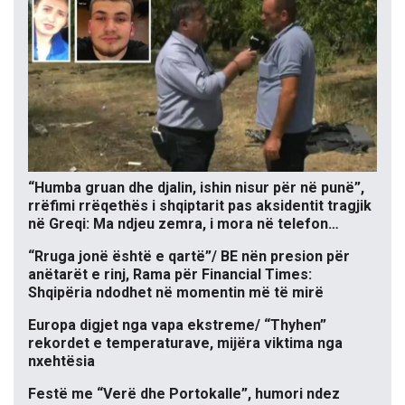
“Humba gruan dhe djalin, ishin nisur për në punë”,
rrëfimi rrëqethës i shqiptarit pas aksidentit tragjik
në Greqi: Ma ndjeu zemra, i mora në telefon…
“Rruga jonë është e qartë”/ BE nën presion për
anëtarët e rinj, Rama për Financial Times:
Shqipëria ndodhet në momentin më të mirë
Europa digjet nga vapa ekstreme/ “Thyhen”
rekordet e temperaturave, mijëra viktima nga
nxehtësia
Festë me “Verë dhe Portokalle”, humori ndez