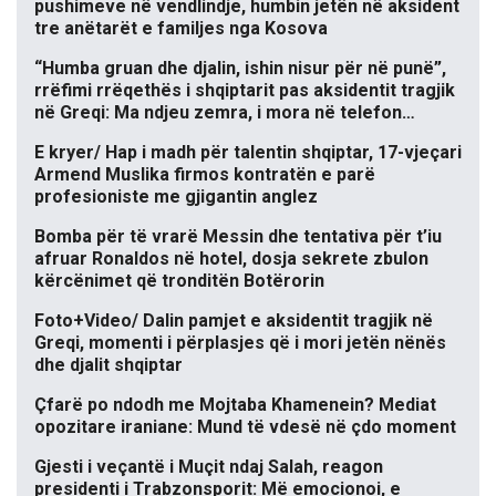
pushimeve në vendlindje, humbin jetën në aksident
tre anëtarët e familjes nga Kosova
“Humba gruan dhe djalin, ishin nisur për në punë”,
rrëfimi rrëqethës i shqiptarit pas aksidentit tragjik
në Greqi: Ma ndjeu zemra, i mora në telefon…
E kryer/ Hap i madh për talentin shqiptar, 17-vjeçari
Armend Muslika firmos kontratën e parë
profesioniste me gjigantin anglez
Bomba për të vrarë Messin dhe tentativa për t’iu
afruar Ronaldos në hotel, dosja sekrete zbulon
kërcënimet që tronditën Botërorin
Foto+Video/ Dalin pamjet e aksidentit tragjik në
Greqi, momenti i përplasjes që i mori jetën nënës
dhe djalit shqiptar
Çfarë po ndodh me Mojtaba Khamenein? Mediat
opozitare iraniane: Mund të vdesë në çdo moment
Gjesti i veçantë i Muçit ndaj Salah, reagon
presidenti i Trabzonsporit: Më emocionoi, e