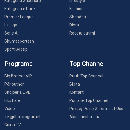
Kategoria Superiore
Lifestyle
Kategoria e Parë
Fashion
Premier League
Shëndeti
La Liga
Dieta
Serie A
Receta gatimi
Shumësportësh
Sport Gossip
Programe
Top Channel
Big Brother VIP
Rreth Top Channel
Për’puthen
Bileta
Shqipëria LIVE
Kontakt
Fiks Fare
Puno në Top Channel
Video
Privacy Policy & Terms of Use
Të gjitha programet
Aksesueshmëria
Guida TV