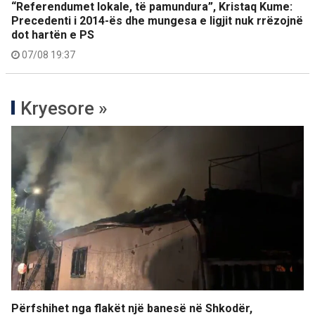
“Referendumet lokale, të pamundura”, Kristaq Kume:
Precedenti i 2014-ës dhe mungesa e ligjit nuk rrëzojnë
dot hartën e PS
07/08 19:37
Kryesore »
Përfshihet nga flakët një banesë në Shkodër,