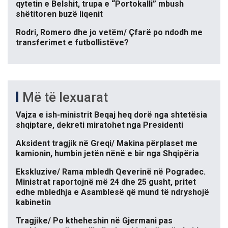
qytetin e Belshit, trupa e “Portokalli” mbush
shëtitoren buzë liqenit
Rodri, Romero dhe jo vetëm/ Çfarë po ndodh me
transferimet e futbollistëve?
Më të lexuarat
Vajza e ish-ministrit Beqaj heq dorë nga shtetësia
shqiptare, dekreti miratohet nga Presidenti
Aksident tragjik në Greqi/ Makina përplaset me
kamionin, humbin jetën nënë e bir nga Shqipëria
Ekskluzive/ Rama mbledh Qeverinë në Pogradec.
Ministrat raportojnë më 24 dhe 25 gusht, pritet
edhe mbledhja e Asamblesë që mund të ndryshojë
kabinetin
Tragjike/ Po ktheheshin në Gjermani pas