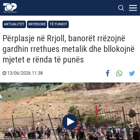
AKTUALITET
KRYESORE
TË FUNDIT
Përplasje në Rrjoll, banorët rrëzojnë
gardhin rrethues metalik dhe bllokojnë
mjetet e rënda të punës
13/06/2026 11:38