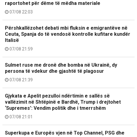
raportohet për dëme të mëdha materiale
07/08 22:03
Përshkallëzohet debati mbi fluksin e emigrantëve në
Ceuta, Spanja do të vendosë kontrolle kufitare kundër
Italisë
07/08 21:59
Sulmet ruse me dronë dhe bomba në Ukrainë, dy
persona të vdekur dhe gjashtë të plagosur
07/08 21:39
Gjykata e Apelit pezulloi ndërtimin e sallës së
vallëzimit në Shtëpinë e Bardhë, Trump i drejtohet
‘Supremes’: Vendim politik dhe i tmerrshëm
07/08 21:01
Superkupa e Europës vjen në Top Channel, PSG dhe