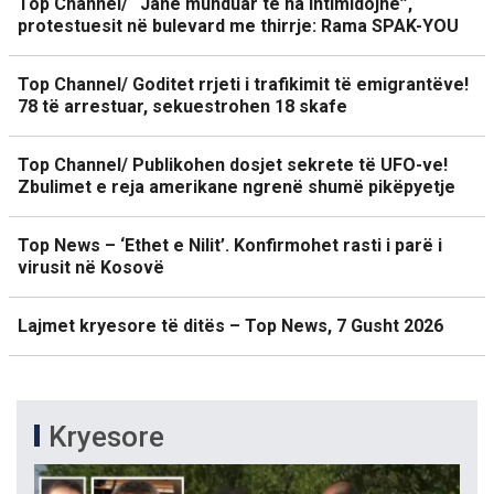
Top Channel/ “Janë munduar të na intimidojnë”,
protestuesit në bulevard me thirrje: Rama SPAK-YOU
Top Channel/ Goditet rrjeti i trafikimit të emigrantëve!
78 të arrestuar, sekuestrohen 18 skafe
Top Channel/ Publikohen dosjet sekrete të UFO-ve!
Zbulimet e reja amerikane ngrenë shumë pikëpyetje
Top News – ‘Ethet e Nilit’. Konfirmohet rasti i parë i
virusit në Kosovë
Lajmet kryesore të ditës – Top News, 7 Gusht 2026
Kryesore