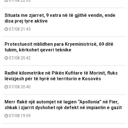
07/08 22:03
Situata me zjarret, 9 vatra në të gjithë vendin, ende
disa prej tyre aktive
07/08 21:43
Protestuesit mblidhen para Kryeministrisë, 69 ditë
tubim, kërkohet qeveri teknike
07/08 20:42
Radhë kilometrike në Pikën Kufitare të Morinit, fluks
lëvizjesh për të hyrë në territorin e Kosovës
07/08 20:40
Merr flakë një automjet në lagjen “Apollonia” në Fier,
shkak i zjarrit dyshohet një defekt në impiantin e gazit
07/08 19:59