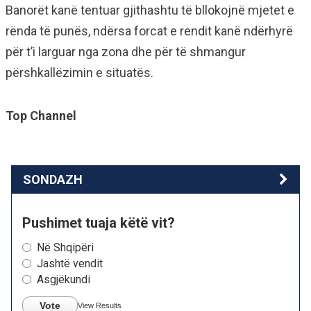
Banorët kanë tentuar gjithashtu të bllokojnë mjetet e
rënda të punës, ndërsa forcat e rendit kanë ndërhyrë
për t’i larguar nga zona dhe për të shmangur
përshkallëzimin e situatës.
Top Channel
SONDAZH
Pushimet tuaja këtë vit?
Në Shqipëri
Jashtë vendit
Asgjëkundi
Vote
View Results