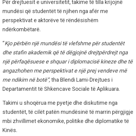
Për drejtuesit e universitetit, takime të tilla krijojnë
mundësi që studentët të njihen nga afër me
perspektivat e aktorëve të rëndësishëm
ndërkombëtarë.
“
Kjo përbën një mundësi të vlefshme për studentët
dhe stafin akademik që të dëgjojnë drejtpërdrejt nga
një përfaqësuese e shquar i diplomacisë kineze dhe të
angazhohen me perspektivat e një prej vendeve më
me ndikim në botë”,
tha Blendi Lami-Drejtues i
Departamentit të Shkencave Sociale të Aplikuara.
Takimi u shoqërua me pyetje dhe diskutime nga
studentët, të cilët patën mundësinë të marrin përgjigje
mbi zhvillimet ekonomike, politike dhe diplomatike të
Kinës.