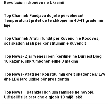
Revolucion i dronëve në Ukrainë
Top Channel/ Fundjava do jetë përvëluese!
Temperaturat pritet që të shkojnë në 40-41 gradë nën
hije
Top Channel/ Afati i fundit për Kuvendin e Kosovës,
sot skadon afati për konstituimin e Kuvendit
Top News- Zjarrvënësi bën ‘kërdinë’ në Durrës! Djeg
10 kazanë, shkrumbohen edhe 3 makina
Top News- Afati për konstituimin drejt skadencës/ LVV
dhe LDK larg ujdisë për presidentin
Top News – Bashkia i lidh ujin familjes në nevojë,
Ujësjellësi ja pret dhe e gjobit 10 mijë lekë