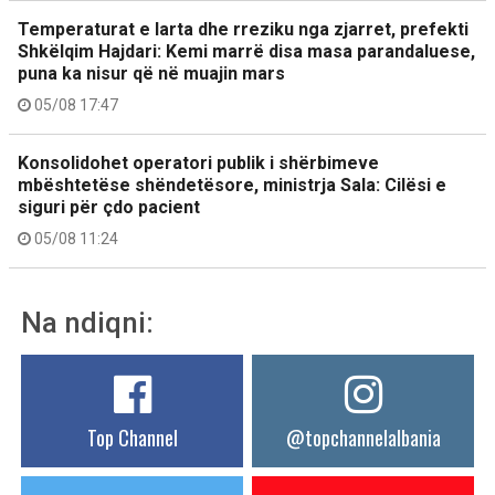
Temperaturat e larta dhe rreziku nga zjarret, prefekti
Shkëlqim Hajdari: Kemi marrë disa masa parandaluese,
puna ka nisur që në muajin mars
05/08 17:47
Konsolidohet operatori publik i shërbimeve
mbështetëse shëndetësore, ministrja Sala: Cilësi e
siguri për çdo pacient
05/08 11:24
Na ndiqni:
Top Channel
@topchannelalbania