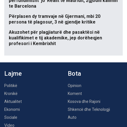
përfundimisht ‘jo’ Realit të Madridit, zgjodhi kalimin
te Barcelona
Përplasen dy tramvaje në Gjermani, mbi 20
persona të plagosur, 3 në gjendje kritike
Akuzohet për plagjiaturë dhe pasaktësi në
kualifikimet e tij akademike, jep dorëheqjen
profesori i Kembrixhit
Lajme
Bota
Politikë
Opinion
Kronikë
Koment
Aktualitet
Kosova dhe Rajoni
Ekonomi
Shkencë dhe Teknologji
Sociale
Auto
Video