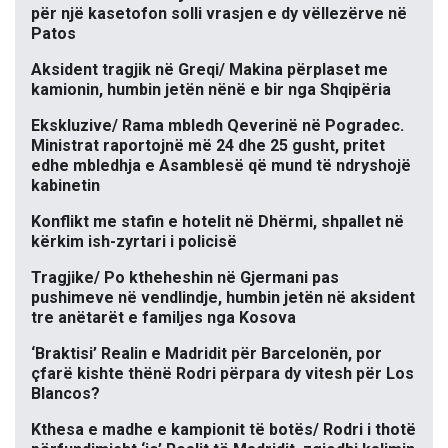
për një kasetofon solli vrasjen e dy vëllezërve në
Patos
Aksident tragjik në Greqi/ Makina përplaset me
kamionin, humbin jetën nënë e bir nga Shqipëria
Ekskluzive/ Rama mbledh Qeverinë në Pogradec.
Ministrat raportojnë më 24 dhe 25 gusht, pritet
edhe mbledhja e Asamblesë që mund të ndryshojë
kabinetin
Konflikt me stafin e hotelit në Dhërmi, shpallet në
kërkim ish-zyrtari i policisë
Tragjike/ Po ktheheshin në Gjermani pas
pushimeve në vendlindje, humbin jetën në aksident
tre anëtarët e familjes nga Kosova
‘Braktisi’ Realin e Madridit për Barcelonën, por
çfarë kishte thënë Rodri përpara dy vitesh për Los
Blancos?
Kthesa e madhe e kampionit të botës/ Rodri i thotë