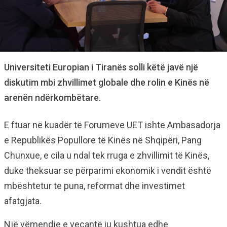
Universiteti Europian i Tiranës solli këtë javë një
diskutim mbi zhvillimet globale dhe rolin e Kinës në
arenën ndërkombëtare.
E ftuar në kuadër të Forumeve UET ishte Ambasadorja
e Republikës Popullore të Kinës në Shqipëri, Pang
Chunxue, e cila u ndal tek rruga e zhvillimit të Kinës,
duke theksuar se përparimi ekonomik i vendit është
mbështetur te puna, reformat dhe investimet
afatgjata.
Një vëmendje e veçantë iu kushtua edhe