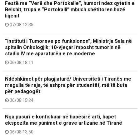
Festë me “Verë dhe Portokalle”, humori ndez qytetin e
Belshit, trupa e “Portokalli” mbush shëtitoren buzë
liqenit
07/08 12:35
“Instituti i Tumoreve po funksionon”, Ministrja Sala në
spitalin Onkologjik: 10-vjeçari mposht tumorin në
stadin IV me aparaturën e re moderne
06/08 18:11
Ndëshkimet për plagjiaturë/ Universiteti i Tiranës me
rregulla të reja, të ashpra për studentët, më të buta
për pedagogët
06/08 15:24
Nga pasuri e konfiskuar në hapësirë arti, hapet
ekspozita me punimet e grave artizane në Tiranë
06/08 13:50