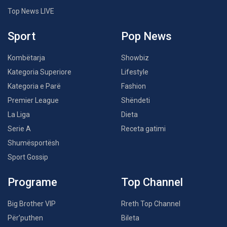
Top News LIVE
Sport
Pop News
Kombëtarja
Showbiz
Kategoria Superiore
Lifestyle
Kategoria e Parë
Fashion
Premier League
Shëndeti
La Liga
Dieta
Serie A
Receta gatimi
Shumësportësh
Sport Gossip
Programe
Top Channel
Big Brother VIP
Rreth Top Channel
Për’puthen
Bileta