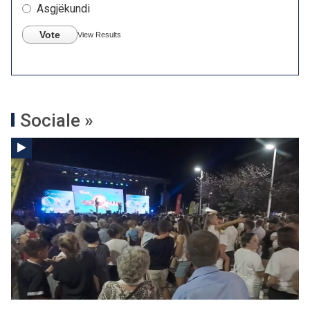
Asgjëkundi
Vote
View Results
Sociale »