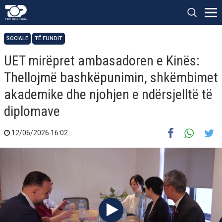
SOCIALE
TË FUNDIT
UET mirëpret ambasadoren e Kinës:
Thellojmë bashkëpunimin, shkëmbimet
akademike dhe njohjen e ndërsjelltë të
diplomave
12/06/2026 16:02