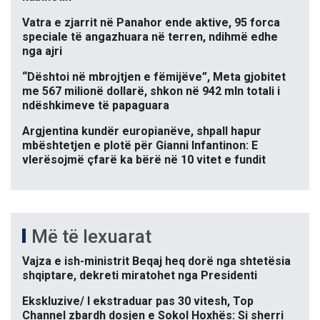
Vatra e zjarrit në Panahor ende aktive, 95 forca
speciale të angazhuara në terren, ndihmë edhe
nga ajri
“Dështoi në mbrojtjen e fëmijëve”, Meta gjobitet
me 567 milionë dollarë, shkon në 942 mln totali i
ndëshkimeve të papaguara
Argjentina kundër europianëve, shpall hapur
mbështetjen e plotë për Gianni Infantinon: E
vlerësojmë çfarë ka bërë në 10 vitet e fundit
Më të lexuarat
Vajza e ish-ministrit Beqaj heq dorë nga shtetësia
shqiptare, dekreti miratohet nga Presidenti
Ekskluzive/ I ekstraduar pas 30 vitesh, Top
Channel zbardh dosjen e Sokol Hoxhës: Si sherri