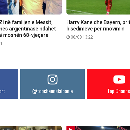
 Zi në familjen e Messit,
Harry Kane dhe Bayern, pritet
ones argjentinase ndahet
bisedimeve për rinovimin
në moshën 68-vjeçare
08/08 13:22
11
ort
@topchannelalbania
Top Channe