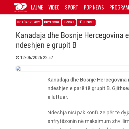
LAJME
VIDEO
SPORT
POP NEWS
PROGRAM
BOTËRORI 2026
KRYESORE
SPORT
TË FUNDIT
Kanadaja dhe Bosnje Hercegovina e m
ndeshjen e grupit B
12/06/2026 22:57
Kanadaja dhe Bosnje Hercegovina 
ndeshjen e parë të grupit B. Gjithse
e luftuar.
Ndeshja nisi pak konfuze për të dyja 
shfrytëzonin në maksimum zhvillime