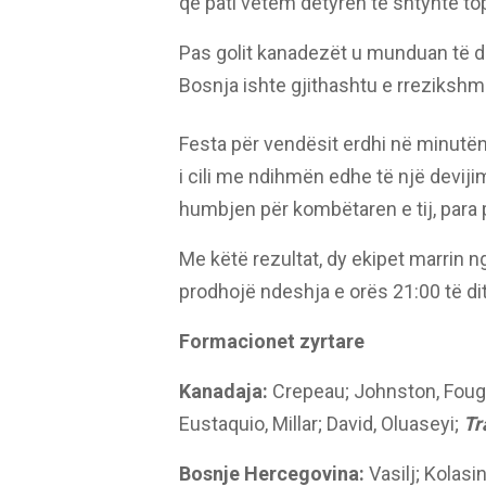
që pati vetëm detyrën të shtynte topi
Pas golit kanadezët u munduan të dik
Bosnja ishte gjithashtu e rrezikshm
Festa për vendësit erdhi në minutën 
i cili me ndihmën edhe të një devi
humbjen për kombëtaren e tij, para 
Me këtë rezultat, dy ekipet marrin n
prodhojë ndeshja e orës 21:00 të d
Formacionet zyrtare
Kanadaja:
Crepeau; Johnston, Fouge
Eustaquio, Millar; David, Oluaseyi;
Tr
Bosnje Hercegovina:
Vasilj; Kolasi