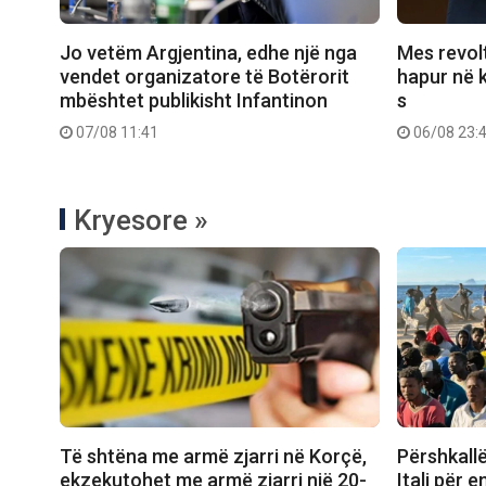
Jo vetëm Argjentina, edhe një nga
Mes revolt
vendet organizatore të Botërorit
hapur në k
mbështet publikisht Infantinon
s
07/08 11:41
06/08 23:
Kryesore »
Të shtëna me armë zjarri në Korçë,
Përshkall
ekzekutohet me armë zjarri një 20-
Itali për 