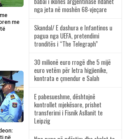
babai i ikones argjentinase ndahet
nga jeta në moshën 68-vjeçare
 me
itoren me
Skandal/ E dashura e Infantinos u
 të
pagua nga UEFA, pretendimi
tronditës i “The Telegraph”
30 milionë euro rrogë dhe 5 mijë
euro vetëm për letra higjienike,
kontrata e çmendur e Salah
E pabesueshme, dështojnë
kontrollet mjekësore, prishet
transferimi i Fisnik Asllanit te
Leipzig
ideon:
ti në