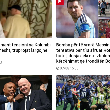
ment tensioni në Kolumbi,
Bomba për të vrarë Messin
hesht, truprojat largojnë
tentativa për t’iu afruar R
hotel, dosja sekrete zbulo
kërcënimet që tronditën B
43
07/08 15:50