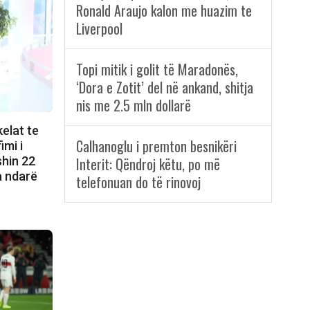
Ronald Araujo kalon me huazim te
Liverpool
Topi mitik i golit të Maradonës,
‘Dora e Zotit’ del në ankand, shitja
nis me 2.5 mln dollarë
elat te
Calhanoglu i premton besnikëri
imi i
shin 22
Interit: Qëndroj këtu, po më
a ndarë
telefonuan do të rinovoj