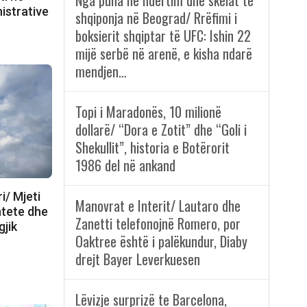
Nga puna në ndërtim dhe skelat te
istrative
shqiponja në Beograd/ Rrëfimi i
boksierit shqiptar të UFC: Ishin 22
mijë serbë në arenë, e kisha ndarë
mendjen…
Topi i Maradonës, 10 milionë
dollarë/ “Dora e Zotit” dhe “Goli i
Shekullit”, historia e Botërorit
1986 del në ankand
i/ Mjeti
Manovrat e Interit/ Lautaro dhe
htete dhe
Zanetti telefonojnë Romero, por
gjik
Oaktree është i palëkundur, Diaby
drejt Bayer Leverkuesen
Lëvizje surprizë te Barcelona,