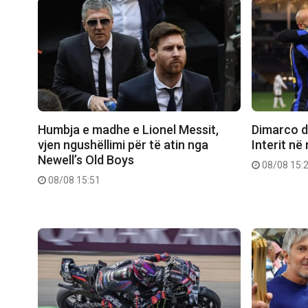
Humbja e madhe e Lionel Messit,
Dimarco dh
vjen ngushëllimi për të atin nga
Interit në
Newell’s Old Boys
08/08 15:
08/08 15:51