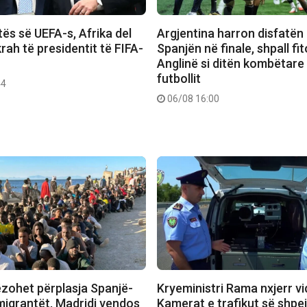
ës së UEFA-s, Afrika del
Argjentina harron disfatën
rah të presidentit të FIFA-
Spanjën në finale, shpall f
Anglinë si ditën kombëtare
futbollit
44
06/08 16:00
ëzohet përplasja Spanjë-
Kryeministri Rama nxjerr v
emigrantët, Madridi vendos
Kamerat e trafikut së shpej