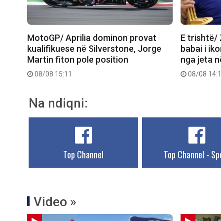
MotoGP/ Aprilia dominon provat
E trishtë/
kualifikuese në Silverstone, Jorge
babai i ik
Martin fiton pole position
nga jeta 
08/08 15:11
08/08 14:
Na ndiqni:
Top Channel
Top Channel - Sp
Video »