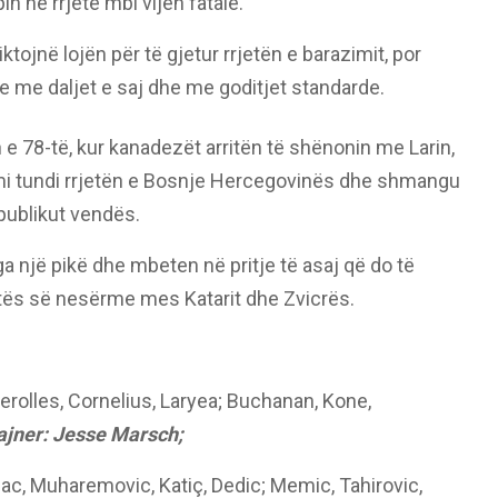
n në rrjetë mbi vijën fatale.
tojnë lojën për të gjetur rrjetën e barazimit, por
e me daljet e saj dhe me goditjet standarde.
e 78-të, kur kanadezët arritën të shënonin me Larin,
jimi tundi rrjetën e Bosnje Hercegovinës dhe shmangu
publikut vendës.
ga një pikë dhe mbeten në pritje të asaj që do të
itës së nesërme mes Katarit dhe Zvicrës.
rolles, Cornelius, Laryea; Buchanan, Kone,
ajner: Jesse Marsch;
nac, Muharemovic, Katiç, Dedic; Memic, Tahirovic,