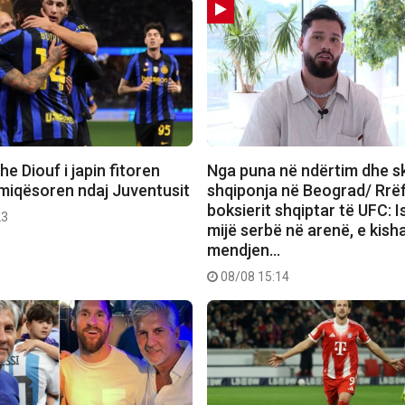
e Diouf i japin fitoren
Nga puna në ndërtim dhe sk
 miqësoren ndaj Juventusit
shqiponja në Beograd/ Rrëf
boksierit shqiptar të UFC: I
23
mijë serbë në arenë, e kish
mendjen…
08/08 15:14