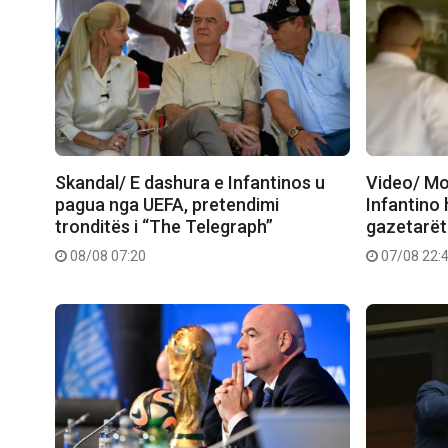
Skandal/ E dashura e Infantinos u
Video/ Mo
pagua nga UEFA, pretendimi
Infantino 
tronditës i “The Telegraph”
gazetarët
08/08 07:20
07/08 22: