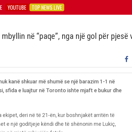
E
YOUTUBE
TOP NEWS LIVE
byllin në “paqe”, nga një gol për pjesë 
nuk kanë shkuar më shumë se një barazim 1-1 në
si, sfida e luajtur në Toronto ishte mjaft e bukur dhe
ekipet, deri në të 21-ën, kur boshnjakët arritën të
t e një goditjeje këndi dhe të shënonin me Lukiç,