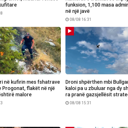
kufitare
funksion, 1,100 masa admin
në një javë
38
08/08 16:31
ri në kufirin mes fshatrave
Droni shpërthen mbi Bullgar
 Progonat, flakët në një
kaloi pa u zbuluar nga dy s
ështirë malore
ra pranë gazsjellësit strate
53
08/08 15:31