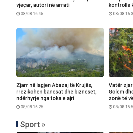
vjeçar, autori në arrati
kontrolle 
08/08 16:45
08/08 16:
Zjarr në lagjen Abazaj të Krujës,
Vatër zjar
rrezikohen banesat dhe bizneset,
Golem dhe
ndërhyrje nga toka e ajri
zonë të v
08/08 16:25
08/08 15:
Sport »