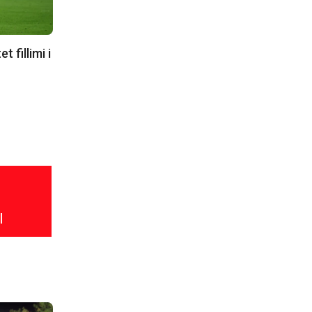
 fillimi i
l