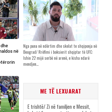
 dhe
Nga puna në ndërtim dhe skelat te shqiponja në
onaldos në
Beograd/ Rrëfimi i boksierit shqiptar të UFC:
n
Ishin 22 mijë serbë në arenë, e kisha ndarë
otërorin
mendjen…
ME TË LEXUARAT
E trishtë/ Zi në familjen e Messit,