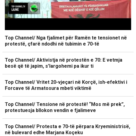
Top Channel/ Nga fjalimet për Ramën te tensionet në
protestë, çfarë ndodhi në tubimin e 70-të
Top Channel/ Aktivistja në protestën e 70: E vetmja
besë që të japim, s’largohemi pa ikur ti
Top Channel/ Vritet 20-vjeçari në Korçë, ish-efektivi i
Forcave të Armatosura mbeti viktimë
Top Channel/ Tensione në protestë! “Mos më prek”,
protestuesja bllokon vendin e fjalimeve
Top Channel/ Protesta e 70-të përpara Kryeministrisë,
në bulevard edhe Marjana Koçeku