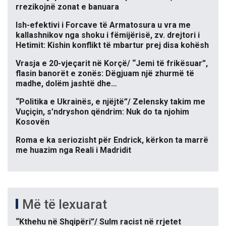
rrezikojnë zonat e banuara
Ish-efektivi i Forcave të Armatosura u vra me
kallashnikov nga shoku i fëmijërisë, zv. drejtori i
Hetimit: Kishin konflikt të mbartur prej disa kohësh
Vrasja e 20-vjeçarit në Korçë/ “Jemi të frikësuar”,
flasin banorët e zonës: Dëgjuam një zhurmë të
madhe, dolëm jashtë dhe…
“Politika e Ukrainës, e njëjtë”/ Zelensky takim me
Vuçiçin, s’ndryshon qëndrim: Nuk do ta njohim
Kosovën
Roma e ka seriozisht për Endrick, kërkon ta marrë
me huazim nga Reali i Madridit
Më të lexuarat
“Kthehu në Shqipëri”/ Sulm racist në rrjetet