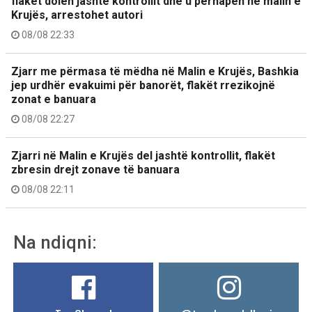
flakët dolën jashtë kontrollit dhe u përhapën në malin e
Krujës, arrestohet autori
08/08 22:33
Zjarr me përmasa të mëdha në Malin e Krujës, Bashkia
jep urdhër evakuimi për banorët, flakët rrezikojnë
zonat e banuara
08/08 22:27
Zjarri në Malin e Krujës del jashtë kontrollit, flakët
zbresin drejt zonave të banuara
08/08 22:11
Na ndiqni: