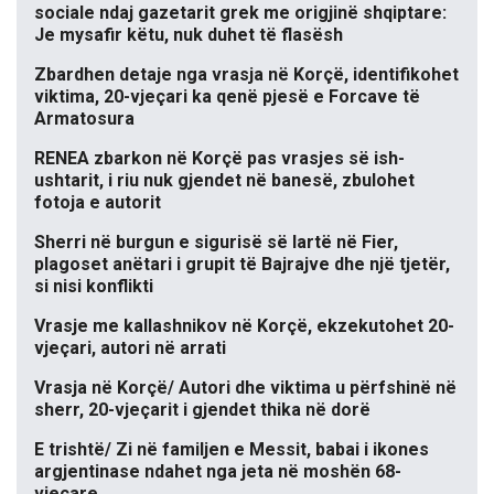
sociale ndaj gazetarit grek me origjinë shqiptare:
Je mysafir këtu, nuk duhet të flasësh
Zbardhen detaje nga vrasja në Korçë, identifikohet
viktima, 20-vjeçari ka qenë pjesë e Forcave të
Armatosura
RENEA zbarkon në Korçë pas vrasjes së ish-
ushtarit, i riu nuk gjendet në banesë, zbulohet
fotoja e autorit
Sherri në burgun e sigurisë së lartë në Fier,
plagoset anëtari i grupit të Bajrajve dhe një tjetër,
si nisi konflikti
Vrasje me kallashnikov në Korçë, ekzekutohet 20-
vjeçari, autori në arrati
Vrasja në Korçë/ Autori dhe viktima u përfshinë në
sherr, 20-vjeçarit i gjendet thika në dorë
E trishtë/ Zi në familjen e Messit, babai i ikones
argjentinase ndahet nga jeta në moshën 68-
vjeçare