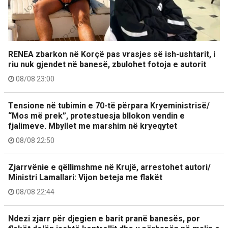
RENEA zbarkon në Korçë pas vrasjes së ish-ushtarit, i
riu nuk gjendet në banesë, zbulohet fotoja e autorit
08/08 23:00
Tensione në tubimin e 70-të përpara Kryeministrisë/
“Mos më prek”, protestuesja bllokon vendin e
fjalimeve. Mbyllet me marshim në kryeqytet
08/08 22:50
Zjarrvënie e qëllimshme në Krujë, arrestohet autori/
Ministri Lamallari: Vijon beteja me flakët
08/08 22:44
Ndezi zjarr për djegien e barit pranë banesës, por