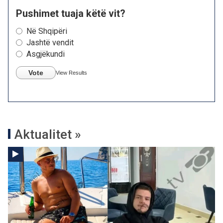
Pushimet tuaja këtë vit?
Në Shqipëri
Jashtë vendit
Asgjëkundi
Vote
View Results
Aktualitet »