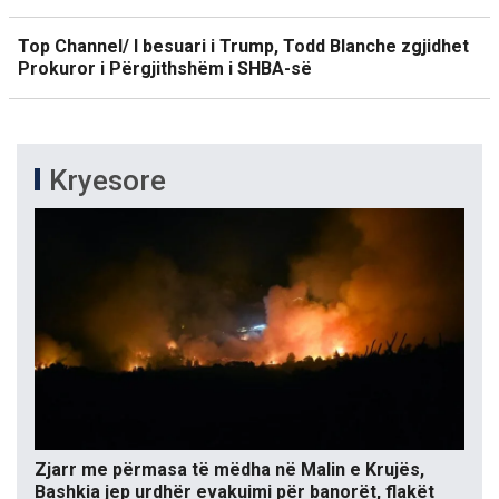
Top Channel/ I besuari i Trump, Todd Blanche zgjidhet
Prokuror i Përgjithshëm i SHBA-së
Kryesore
Zjarr me përmasa të mëdha në Malin e Krujës,
Bashkia jep urdhër evakuimi për banorët, flakët