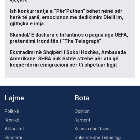
Ish konkurrentja e “Për’Puthen” bëhet nënë për
herë të parë, emocionon me dedikimin: Dielli im,
gjithçka e imja
Skandal/ E dashura e Infantinos u pagua nga UEFA,
pretendimi tronditës i “The Telegraph”
Ekstradimi në Shqipëri i Sokol Hoxhës, Ambasada
Amerikane: SHBA nuk është strehë për ata që
keqpërdorin emigracioni për t’i shpëtuar ligjit
Lajme
Bota
Politikë
Opinion
Kronikë
Koment
Aktualitet
Kosova dhe Rajoni
Ekonomi
Shkencë dhe Teknologji