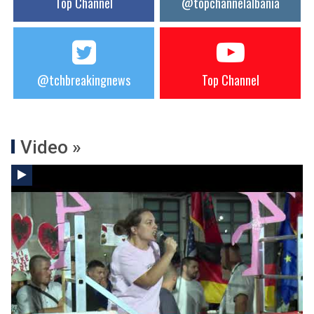
Top Channel
@topchannelalbania
@tchbreakingnews
Top Channel
Video »