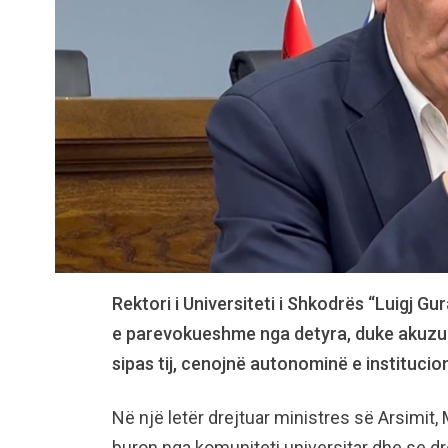
Rektori i Universiteti i Shkodrës “Luigj Gu
e parevokueshme nga detyra, duke akuzuar
sipas tij, cenojnë autonominë e institucioni
Në një letër drejtuar ministres së Arsimit,
buron nga komuniteti universitar dhe se dre