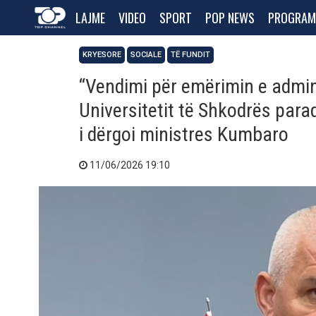
LAJME
VIDEO
SPORT
POP NEWS
PROGRAM
KRYESORE
SOCIALE
TË FUNDIT
“Vendimi për emërimin e adminis
Universitetit të Shkodrës para
i dërgoi ministres Kumbaro
11/06/2026 19:10