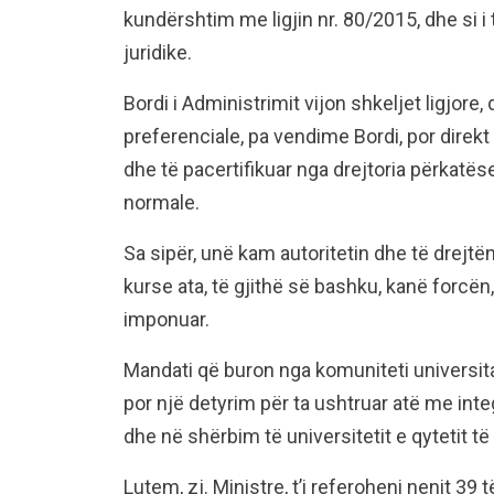
kundërshtim me ligjin nr. 80/2015, dhe si i 
juridike.
Bordi i Administrimit vijon shkeljet ligjo
preferenciale, pa vendime Bordi, por direkt
dhe të pacertifikuar nga drejtoria përkatës
normale.
Sa sipër, unë kam autoritetin dhe të drejtë
kurse ata, të gjithë së bashku, kanë forcën, 
imponuar.
Mandati që buron nga komuniteti universita
por një detyrim për ta ushtruar atë me inte
dhe në shërbim të universitetit e qytetit t
Lutem, zj. Ministre, t’i referoheni nenit 39 t