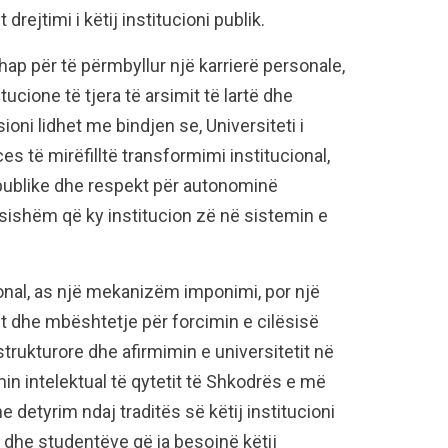
drejtimi i këtij institucioni publik.
hap për të përmbyllur një karrierë personale,
ucione të tjera të arsimit të lartë dhe
ioni lidhet me bindjen se, Universiteti i
s të mirëfilltë transformimi institucional,
publike dhe respekt për autonominë
ësishëm që ky institucion zë në sistemin e
onal, as një mekanizëm imponimi, por një
et dhe mbështetje për forcimin e cilësisë
rukturore dhe afirmimin e universitetit në
imin intelektual të qytetit të Shkodrës e më
 detyrim ndaj traditës së këtij institucioni
rve dhe studentëve që ia besojnë këtij