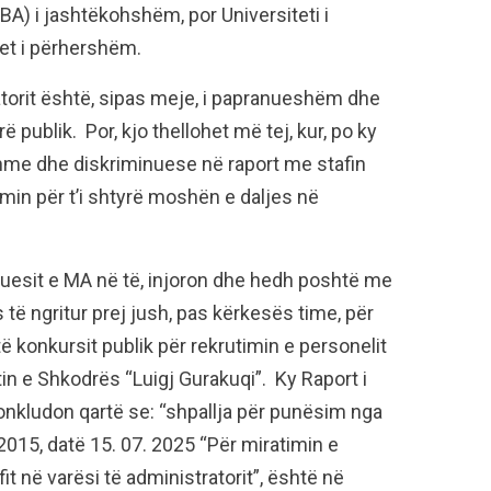
BA) i jashtëkohshëm, por Universiteti i
et i përhershëm.
torit është, sipas meje, i papranueshëm dhe
rë publik. Por, kjo thellohet më tej, kur, po ky
shme dhe diskriminuese në raport me stafin
imin për t’i shtyrë moshën e daljes në
suesit e MA në të, injoron dhe hedh poshtë me
 të ngritur prej jush, pas kërkesës time, për
ë konkursit publik për rekrutimin e personelit
tin e Shkodrës “Luigj Gurakuqi”. Ky Raport i
konkludon qartë se: “shpallja për punësim nga
2015, datë 15. 07. 2025 “Për miratimin e
fit në varësi të administratorit”, është në