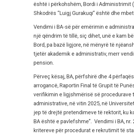
është i përkohshëm, Bordi i Administrimit (
Shkodrës “Luigj Gurakuqi” është dhe mbet
Vendimi i BA-së për emërimin e administra
një qëndrim të tillë, siç dihet, unë e kam bë
Bord, pa bazë ligjore, në mënyrë të njëan
tjetër akademik e administrativ, merr vend
pension.
Përveç kësaj, BA, përfshirë dhe 4 përfaqë
arrogancë, Raportin Final të Grupit të Punës
verifikimin e ligjshmërisë së procedurave t
administrative, në vitin 2025, në Universite
jep të drejtë pretendimeve të rektorit, ku 
BA është e pavlefshme”. Vendimi i BA, nr. 
kritereve për procedurat e rekrutimit të sta