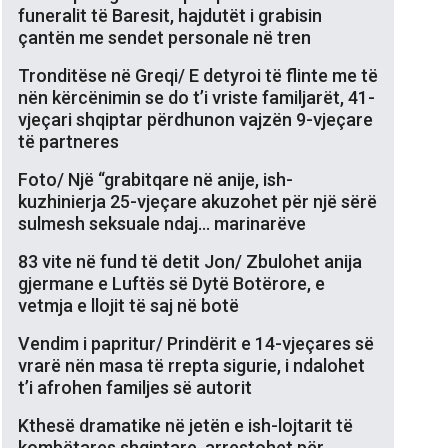
funeralit të Baresit, hajdutët i grabisin
çantën me sendet personale në tren
Tronditëse në Greqi/ E detyroi të flinte me të
nën kërcënimin se do t’i vriste familjarët, 41-
vjeçari shqiptar përdhunon vajzën 9-vjeçare
të partneres
Foto/ Një “grabitqare në anije, ish-
kuzhinierja 25-vjeçare akuzohet për një sërë
sulmesh seksuale ndaj… marinarëve
83 vite në fund të detit Jon/ Zbulohet anija
gjermane e Luftës së Dytë Botërore, e
vetmja e llojit të saj në botë
Vendim i papritur/ Prindërit e 14-vjeçares së
vrarë nën masa të rrepta sigurie, i ndalohet
t’i afrohen familjes së autorit
Kthesë dramatike në jetën e ish-lojtarit të
kombëtares shqiptare, arrestohet për