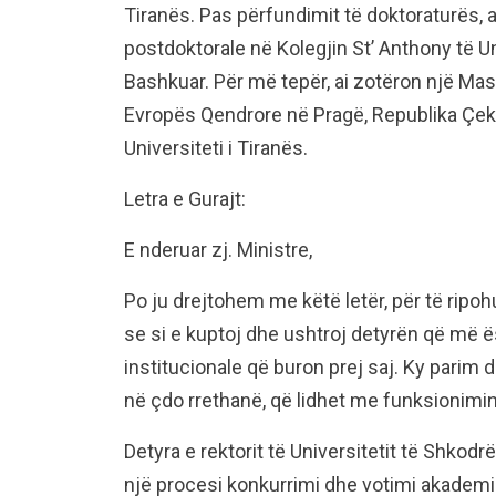
Tiranës. Pas përfundimit të doktoraturës,
postdoktorale në Kolegjin St’ Anthony të Un
Bashkuar. Për më tepër, ai zotëron një Mast
Evropës Qendrore në Pragë, Republika Çeke
Universiteti i Tiranës.
Letra e Gurajt:
E nderuar zj. Ministre,
Po ju drejtohem me këtë letër, për të ripo
se si e kuptoj dhe ushtroj detyrën që më ë
institucionale që buron prej saj. Ky parim
në çdo rrethanë, që lidhet me funksionimin 
Detyra e rektorit të Universitetit të Shko
një procesi konkurrimi dhe votimi akademi