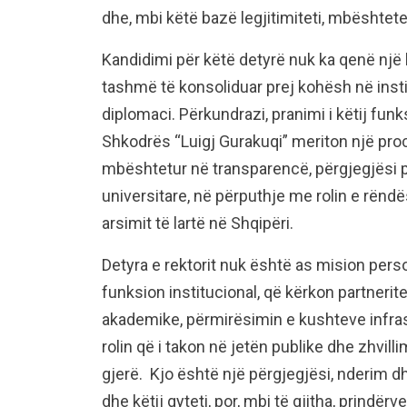
dhe, mbi këtë bazë legjitimiteti, mbështetet 
Kandidimi për këtë detyrë nuk ka qenë një 
tashmë të konsoliduar prej kohësh në instit
diplomaci. Përkundrazi, pranimi i këtij funks
Shkodrës “Luigj Gurakuqi” meriton një proce
mbështetur në transparencë, përgjegjësi 
universitare, në përputhje me rolin e rënd
arsimit të lartë në Shqipëri.
Detyra e rektorit nuk është as mision pers
funksion institucional, që kërkon partnerit
akademike, përmirësimin e kushteve infrast
rolin që i takon në jetën publike dhe zhvill
gjerë. Kjo është një përgjegjësi, nderim dhe
dhe këtij qyteti, por, mbi të gjitha, prindë