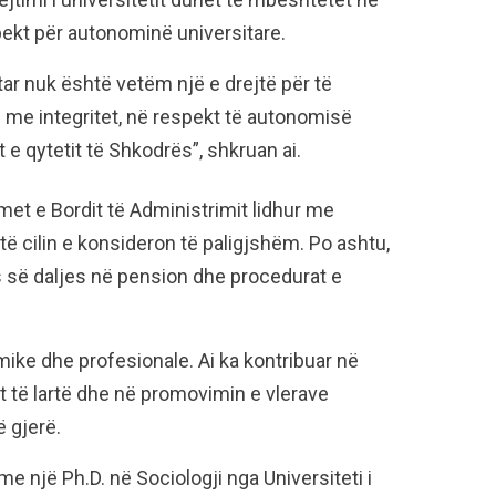
pekt për autonominë universitare.
ar nuk është vetëm një e drejtë për të
të me integritet, në respekt të autonomisë
 e qytetit të Shkodrës”, shkruan ai.
met e Bordit të Administrimit lidhur me
 të cilin e konsideron të paligjshëm. Po ashtu,
s së daljes në pension dhe procedurat e
mike dhe profesionale. Ai ka kontribuar në
t të lartë dhe në promovimin e vlerave
 gjerë.
 me një Ph.D. në Sociologji nga Universiteti i