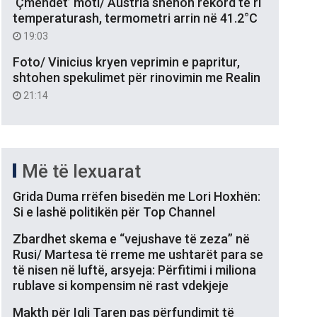
‘Çmendet’ moti/ Austria shënon rekord të ri
temperaturash, termometri arrin në 41.2°C
19:03
Foto/ Vinicius kryen veprimin e papritur,
shtohen spekulimet për rinovimin me Realin
21:14
Më të lexuarat
Grida Duma rrëfen bisedën me Lori Hoxhën:
Si e lashë politikën për Top Channel
Zbardhet skema e “vejushave të zeza” në
Rusi/ Martesa të rreme me ushtarët para se
të nisen në luftë, arsyeja: Përfitimi i miliona
rublave si kompensim në rast vdekjeje
Makth për Igli Taren pas përfundimit të