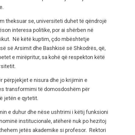
e.
am theksuar se, universiteti duhet të qëndrojë
ëson interesa politike, por ai shërben në
likut. Në këtë kuptim, çdo mbështetje
risë së Arsimit dhe Bashkisë së Shkodrës, që,
etet e mirëpritur, sa kohë që respekton këtë
itetit.
përpjekjet e nisura dhe jo krijimin e
roces transformimi të domosdoshëm për
ë jetën e qytetit.
in e duhur dhe nëse ushtrimi i këtij funksioni
ominë institucionale, atëherë nuk po hezitoj
ikthehem jetës akademike si profesor. Rektori