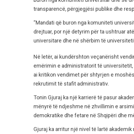
transparencë, përgjegjësi publike dhe res
“Mandati që buron nga komuniteti universit
drejtuar, por një detyrim për ta ushtruar a
universitare dhe në shërbim të universitetit
Në letër, ai kundërshton veçanërisht vendi
emërimin e administratorit të universitetit,
ai kritikon vendimet për shtyrjen e moshë
rekrutimit të stafit administrativ.
Tonin Gjuraj ka një karrierë të pasur akade
mënyrë të ndjeshme në zhvillimin e arsimi
demokratike dhe fetare në Shqipëri dhe më
Gjuraj ka arritur një nivel të lartë akademik