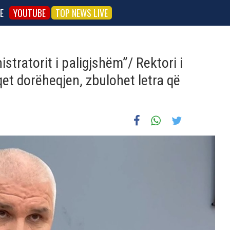
E
YOUTUBE
TOP NEWS LIVE
tratorit i paligjshëm”/ Rektori i
qet dorëheqjen, zbulohet letra që