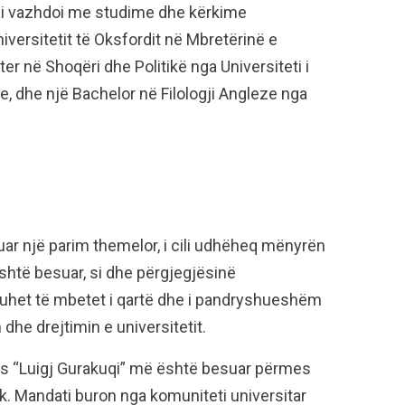
 ai vazhdoi me studime dhe kërkime
iversitetit të Oksfordit në Mbretërinë e
er në Shoqëri dhe Politikë nga Universiteti i
, dhe një Bachelor në Filologji Angleze nga
huar një parim themelor, i cili udhëheq mënyrën
shtë besuar, si dhe përgjegjësinë
 duhet të mbetet i qartë dhe i pandryshueshëm
dhe drejtimin e universitetit.
drës “Luigj Gurakuqi” më është besuar përmes
k. Mandati buron nga komuniteti universitar