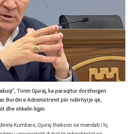
rakuqi”, Tonin Gjuraj, ka paraqitur dorëheqjen
 Bordin e Administrimit për ndërhyrje që,
t dhe shkelin ligjin.
 Mirela Kumbaro, Gjuraj thekson se mandati i tij
jtimi i universitetit duhet të mbështetet në