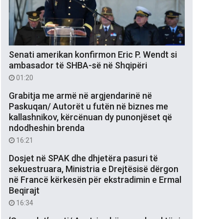
Senati amerikan konfirmon Eric P. Wendt si
ambasador të SHBA-së në Shqipëri
01:20
Grabitja me armë në argjendarinë në
Paskuqan/ Autorët u futën në biznes me
kallashnikov, kërcënuan dy punonjëset që
ndodheshin brenda
16:21
Dosjet në SPAK dhe dhjetëra pasuri të
sekuestruara, Ministria e Drejtësisë dërgon
në Francë kërkesën për ekstradimin e Ermal
Beqirajt
16:34