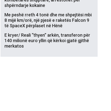
shpërndarje kokaine
Me peshë rreth 4 tonë dhe me shpejtësi mbi
8 mijë km/orë, një pjesë e raketës Falcon 9
të SpaceX përplaset në Hënë
E kryer/ Reali “thyen” arkën, transferon për
140 milionë euro yllin që kërkoi gjatë gjithë
merkatos