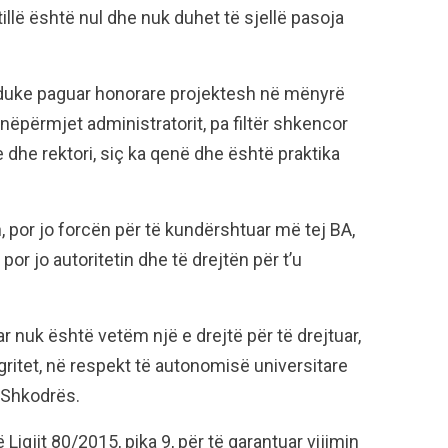
tillë është nul dhe nuk duhet të sjellë pasoja
re, duke paguar honorare projektesh në mënyrë
 nëpërmjet administratorit, pa filtër shkencor
e dhe rektori, siç ka qenë dhe është praktika
n, por jo forcën për të kundërshtuar më tej BA,
por jo autoritetin dhe të drejtën për t’u
r nuk është vetëm një e drejtë për të drejtuar,
gritet, në respekt të autonomisë universitare
ë Shkodrës.
ë Ligjit 80/2015, pika 9, për të garantuar vijimin