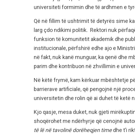
universiteti formimin dhe të ardhmen e tyr
Që në fillim të ushtrimit të detyrës sime k
larg çdo ndikimi politik. Rektori nuk përfaq
funksion të komunitetit akademik dhe pub
institucionale, përfshirë edhe ajo e Minist
në fakt, nuk kanë munguar, ka qenë dhe mb
parim dhe kontribuon në zhvillimin e univers
Në këtë frymë, kam kërkuar mbështetje për 
barrierave artificiale, që pengojnë një p
universitetin dhe rolin që ai duhet të ketë n
Kjo qasje, mesa duket, nuk gjeti mirëkuptim
shoqërohet me ndërhyrje që cenojnë auton
të lë në tavolinë dorëheqjen time
dhe t’i r