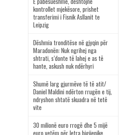
E pabesueshme, dështojnë
kontrollet mjekësore, prishet
transferimi i Fisnik Asllanit te
Leipzig
Dëshmia tronditëse në gjyqin për
Maradonën: Nuk ngrihej nga
shtrati, s’donte të lahej e as të
hante, askush nuk ndërhyri
Shumë larg gjurmëve të të atit/
Daniel Maldini ndërton rrugën e tij,
ndryshon shtatë skuadra në tetë
vite
30 milionë euro rrogë dhe 5 mijë
euro vetëm për letra higjienike,