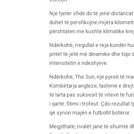
Një tjetër sfidë do të jenë distanc
duhet të përshkojnë mijëra kilometr
përshtaten me kushte klimatike kre
Ndërkohë, rregullat e reja kundër h
pritet të jetë më dinamike dhe topi 
intensitetin e ndeshjeve.
Ndërkohë, The Sun, një pjesë të ma
Kombëtarja angleze, tashmë e drejt
të larta pas suksesit të viteve të fu
i qartë: fitimi i trofeut. Çdo rezult
që synon majën e futbollit botëror.
Megjithatë, rivalët janë të shumtë dh