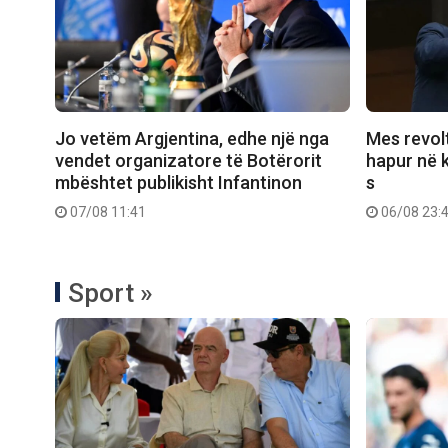
Jo vetëm Argjentina, edhe një nga
Mes revolt
vendet organizatore të Botërorit
hapur në k
mbështet publikisht Infantinon
s
07/08 11:41
06/08 23:
Sport »