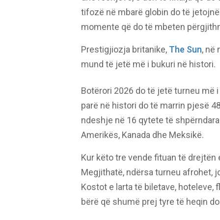
tifozë në mbarë globin do të jetojn
momente që do të mbeten përgjith
Prestigjiozja britanike,
The Sun
, në 
mund të jetë më i bukuri në histori.
Botërori 2026 do të jetë turneu më 
parë në histori do të marrin pjesë 4
ndeshje në 16 qytete të shpërndara 
Amerikës, Kanada dhe Meksikë.
Kur këto tre vende fituan të drejtën 
Megjithatë, ndërsa turneu afrohet, j
Kostot e larta të biletave, hoteleve,
bërë që shumë prej tyre të heqin do