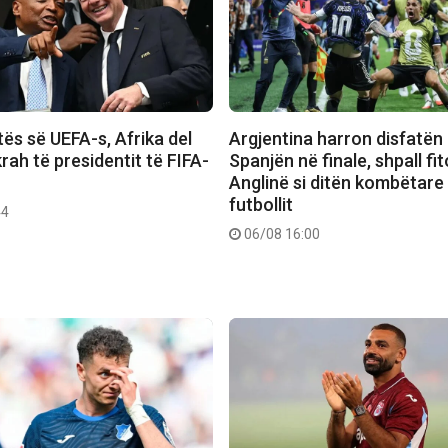
ës së UEFA-s, Afrika del
Argjentina harron disfatën
rah të presidentit të FIFA-
Spanjën në finale, shpall f
Anglinë si ditën kombëtare
futbollit
44
06/08 16:00