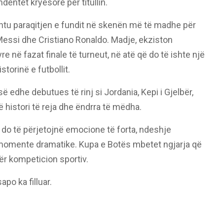
dentët kryesorë për titullin.
htu paraqitjen e fundit në skenën më të madhe për
 Messi dhe Cristiano Ronaldo. Madje, ekziston
e në fazat finale të turneut, në atë që do të ishte një
torinë e futbollit.
ë edhe debutues të rinj si Jordania, Kepi i Gjelbër,
 histori të reja dhe ëndrra të mëdha.
do të përjetojnë emocione të forta, ndeshje
 momente dramatike. Kupa e Botës mbetet ngjarja që
tër kompeticion sportiv.
apo ka filluar.