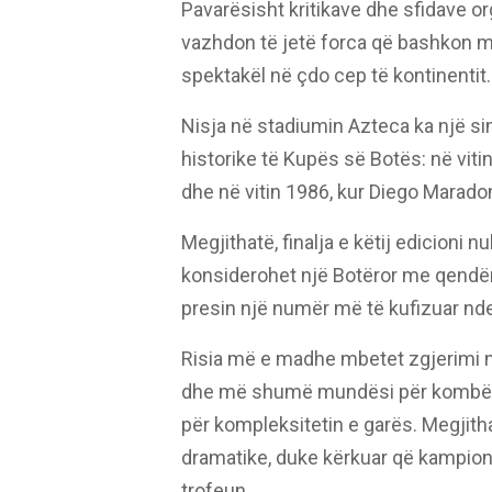
Pavarësisht kritikave dhe sfidave or
vazhdon të jetë forca që bashkon mi
spektakël në çdo cep të kontinentit.
Nisja në stadiumin Azteca ka një simb
historike të Kupës së Botës: në viti
dhe në vitin 1986, kur Diego Maradon
Megjithatë, finalja e këtij edicioni n
konsiderohet një Botëror me qendë
presin një numër më të kufizuar nd
Risia më e madhe mbetet zgjerimi n
dhe më shumë mundësi për kombëtare
për kompleksitetin e garës. Megjith
dramatike, duke kërkuar që kampioni 
trofeun.