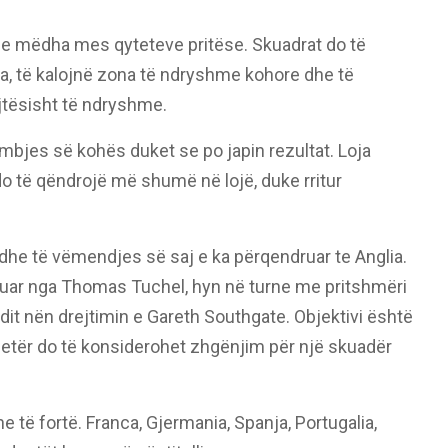
at e mëdha mes qyteteve pritëse. Skuadrat do të
a, të kalojnë zona të ndryshme kohore dhe të
jtësisht të ndryshme.
umbjes së kohës duket se po japin rezultat. Loja
do të qëndrojë më shumë në lojë, duke rritur
dhe të vëmendjes së saj e ka përqendruar te Anglia.
uar nga Thomas Tuchel, hyn në turne me pritshmëri
ndit nën drejtimin e Gareth Southgate. Objektivi është
at tjetër do të konsiderohet zhgënjim për një skuadër
e të fortë. Franca, Gjermania, Spanja, Portugalia,