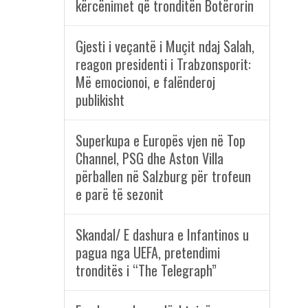
kërcënimet që tronditën Botërorin
Gjesti i veçantë i Muçit ndaj Salah,
reagon presidenti i Trabzonsporit:
Më emocionoi, e falënderoj
publikisht
Superkupa e Europës vjen në Top
Channel, PSG dhe Aston Villa
përballen në Salzburg për trofeun
e parë të sezonit
Skandal/ E dashura e Infantinos u
pagua nga UEFA, pretendimi
tronditës i “The Telegraph”