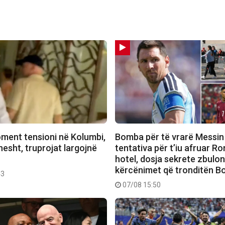
ment tensioni në Kolumbi,
Bomba për të vrarë Messin
hesht, truprojat largojnë
tentativa për t’iu afruar R
hotel, dosja sekrete zbulo
kërcënimet që tronditën B
43
07/08 15:50