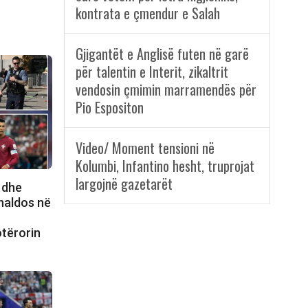
kontrata e çmendur e Salah
Gjigantët e Anglisë futen në garë
për talentin e Interit, zikaltrit
vendosin çmimin marramendës për
Pio Espositon
Video/ Moment tensioni në
Kolumbi, Infantino hesht, truprojat
largojnë gazetarët
 dhe
onaldos në
n
otërorin