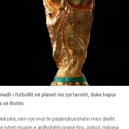
adh i futbollit në planet nis zyrtarisht, duke hapur
ës së Botës.
eksikë, nën një mot të paqëndrueshëm mes diellit
o të luhet muajin e ardhshëm pranë Nju Jorkut, miliona