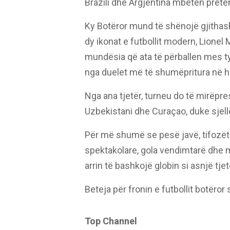
Brazili dhe Argjentina mbeten preten
Ky Botëror mund të shënojë gjithas
dy ikonat e futbollit modern, Lionel
mundësia që ata të përballen mes tyr
nga duelet më të shumëpritura në his
Nga ana tjetër, turneu do të mirëpres
Uzbekistani dhe Curaçao, duke sjellë
Për më shumë se pesë javë, tifozët 
spektakolare, gola vendimtarë dhe
arrin të bashkojë globin si asnjë tje
Beteja për fronin e futbollit botëror s
Top Channel