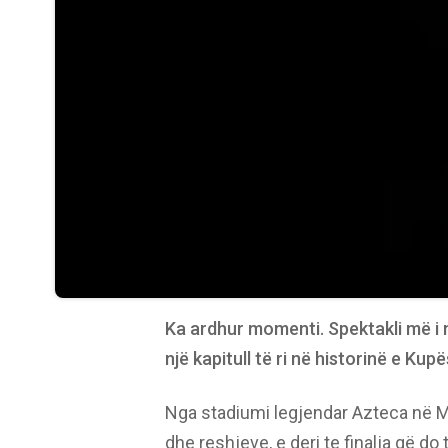
Ka ardhur momenti. Spektakli më i m
një kapitull të ri në historinë e Kup
Nga stadiumi legjendar Azteca në M
dhe reshjeve, e deri te finalja që d