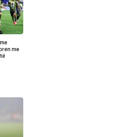
 me
itoren me
 të