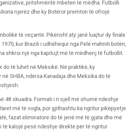
ganizative, pritshmëritë mbeten të mëdha. Futbolli
liona njerëz dhe ky Botëror premton të ofrojë
olikë të veçantë. Pikërisht aty janë luajtur dy finale
n 1970, kur Brazili i udhëhequr nga Pelé mahniti botën,
a shkroi një nga kapitujt më të mëdhenj të futbollit.
uk do të luhet në Meksikë. Në praktikë, ky
r në SHBA, ndërsa Kanadaja dhe Meksika do të
eshjesh.
ë 48 skuadra. Formati i ri sjell më shumë ndeshje
t më të vogla, por gjithashtu ka ngritur pikëpyetje
atë, fazat eliminatore do të jenë më të gjata dhe më
të kalojë pesë ndeshje direkte për të ngritur