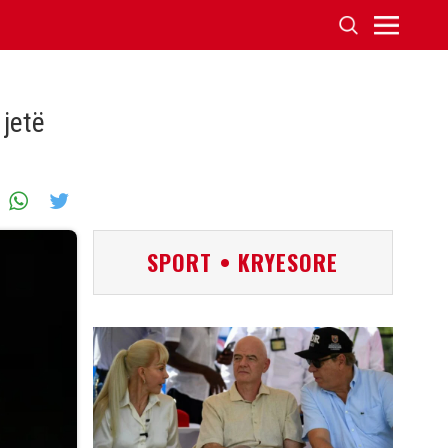
 jetë
SPORT • KRYESORE