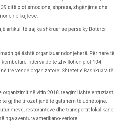
ë 39 ditë plot emocione, shpresa, zhgënjime dhe
monë në kujtesë.
një artikull të saj ka shkruar se përse ky Botëror
i madh që është organizuar ndonjëherë. Për herë të
8 kombëtare, ndërsa do të zhvillohen plot 104
në tre vende organizatore: Shtetet e Bashkuara të
e organizimit në vitin 2018, reagimi ishte entuziast.
o të gjithë tifozët janë të gatshëm të udhëtojnë.
 fluturimeve, restoranteve dhe transportit lokal kanë
rë nga aventura amerikano-veriore.