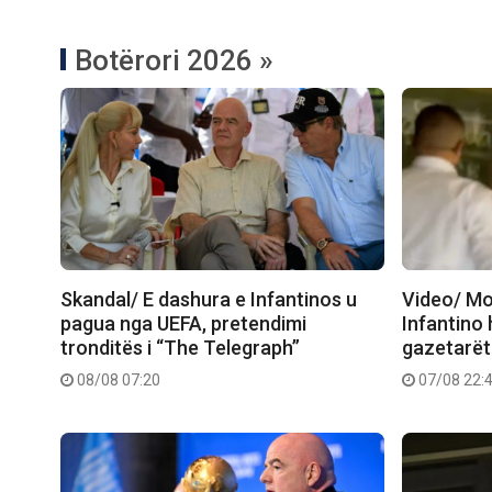
Botërori 2026 »
Skandal/ E dashura e Infantinos u
Video/ Mo
pagua nga UEFA, pretendimi
Infantino 
tronditës i “The Telegraph”
gazetarët
08/08 07:20
07/08 22: