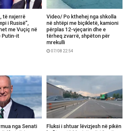
t, të nxjerrë
Video/ Po kthehej nga shkolla
pi i Rusisë”,
në shtëpi me biçikletë, kamioni
het me Vuçiç në
përplas 12-vjeçarin dhe e
e Putin-it
tërheq zvarrë, shpëton për
mrekulli
07/08 22:54
rmua nga Senati
Fluksi i shtuar lëvizjesh në pikën