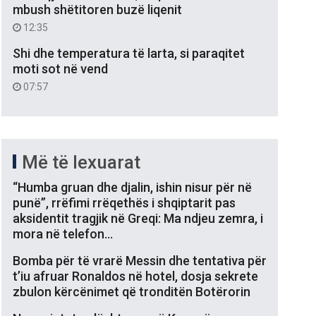
mbush shëtitoren buzë liqenit
12:35
Shi dhe temperatura të larta, si paraqitet
moti sot në vend
07:57
Më të lexuarat
“Humba gruan dhe djalin, ishin nisur për në
punë”, rrëfimi rrëqethës i shqiptarit pas
aksidentit tragjik në Greqi: Ma ndjeu zemra, i
mora në telefon…
Bomba për të vrarë Messin dhe tentativa për
t’iu afruar Ronaldos në hotel, dosja sekrete
zbulon kërcënimet që tronditën Botërorin