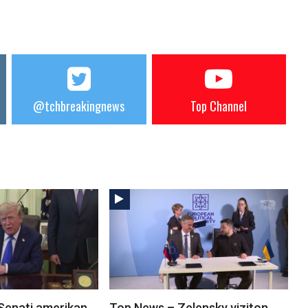
@tchbreakingnews
Top Channel
Senati amerikan
Top News – Zelensky viziton