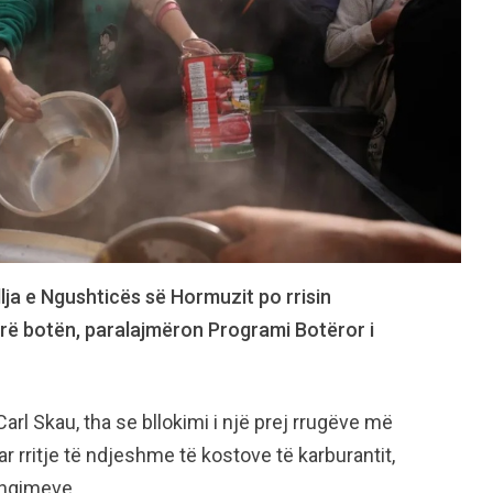
llja e Ngushticës së Hormuzit po rrisin
arë botën, paralajmëron Programi Botëror i
Carl Skau, tha se bllokimi i një prej rrugëve më
 rritje të ndjeshme të kostove të karburantit,
shqimeve.