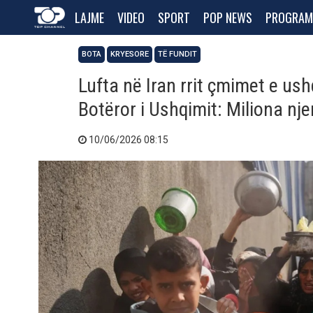
LAJME
VIDEO
SPORT
POP NEWS
PROGRAM
BOTA
KRYESORE
TË FUNDIT
Lufta në Iran rrit çmimet e u
Botëror i Ushqimit: Miliona nje
10/06/2026 08:15