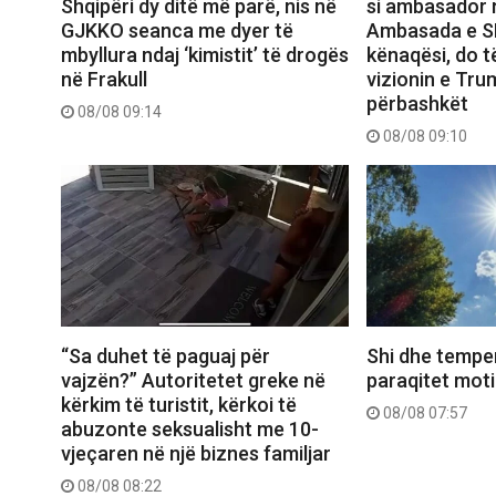
Shqipëri dy ditë më parë, nis në
si ambasador n
GJKKO seanca me dyer të
Ambasada e S
mbyllura ndaj ‘kimistit’ të drogës
kënaqësi, do 
në Frakull
vizionin e Trum
përbashkët
08/08 09:14
08/08 09:10
Shi dhe temper
“Sa duhet të paguaj për
paraqitet moti
vajzën?” Autoritetet greke në
kërkim të turistit, kërkoi të
08/08 07:57
abuzonte seksualisht me 10-
vjeçaren në një biznes familjar
08/08 08:22