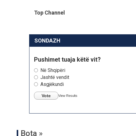
Top Channel
SONDAZH
Pushimet tuaja këtë vit?
Në Shqipëri
Jashtë vendit
Asgjëkundi
Vote
View Results
Bota »