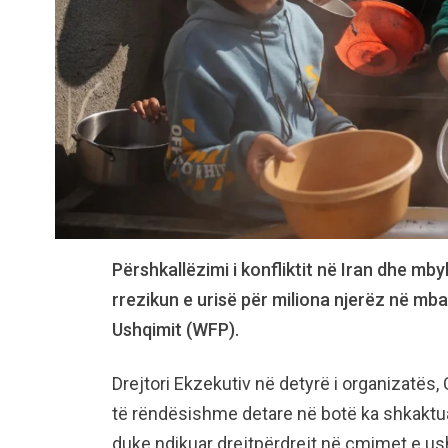
Përshkallëzimi i konfliktit në Iran dhe mby
rrezikun e urisë për miliona njerëz në mb
Ushqimit (WFP).
Drejtori Ekzekutiv në detyrë i organizatës, 
të rëndësishme detare në botë ka shkaktuar
duke ndikuar drejtpërdrejt në çmimet e u