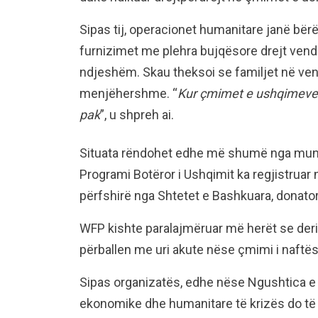
Sipas tij, operacionet humanitare janë b
furnizimet me plehra bujqësore drejt vende
ndjeshëm. Skau theksoi se familjet në ven
menjëhershme. “
Kur çmimet e ushqimeve 
pak
”, u shpreh ai.
Situata rëndohet edhe më shumë nga mung
Programi Botëror i Ushqimit ka regjistruar
përfshirë nga Shtetet e Bashkuara, donator
WFP kishte paralajmëruar më herët se deri
përballen me uri akute nëse çmimi i naftës
Sipas organizatës, edhe nëse Ngushtica e 
ekonomike dhe humanitare të krizës do të 