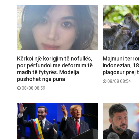
Kërkoi një korigjim të nofullës,
Majmuni terror
por përfundoi me deformim të
indonezian, 1
madh të fytyrës. Modelja
plagosur prej t
pushohet nga puna
08/08 08:54
08/08 08:59