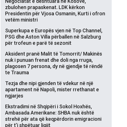
Negociatat e dështuara në Kosovë,
zbulohen prapaskenat. LDK kërkon
Presidentin për Vjosa Osmanin, Kurti i ofron
vetëm ministri
Superkupa e Europës vjen në Top Channel,
PSG dhe Aston Villa përballen në Salzburg
për trofeun e parë të sezonit
Aksident pranë Malit të Tomorrit/ Makinës
nuk i punuan frenat dhe doli nga rruga,
plagosen 7 persona, dy në gjendje të rëndë
te Trauma
Tezja dhe nipi gjenden të vdekur në një
apartament në Napoli, mister rrethanat e
ngjarjes
Ekstradimi në Shqipëri i Sokol Hoxhës,
Ambasada Amerikane: SHBA nuk është
strehë për ata që keqpërdorin emigracioni
për t’i shpëtuar ligjit