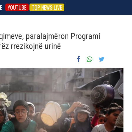
E
YOUTUBE
TOP NEWS LIVE
shqimeve, paralajmëron Programi
rëz rrezikojnë urinë