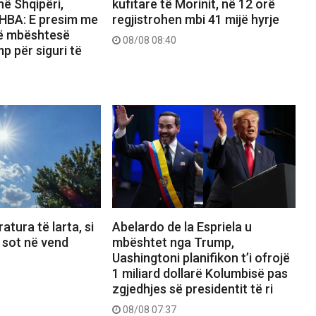
ë Shqipëri,
kufitare të Morinit, në 12 orë
HBA: E presim me
regjistrohen mbi 41 mijë hyrje
të mbështesë
08/08 08:40
p për siguri të
atura të larta, si
Abelardo de la Espriela u
 sot në vend
mbështet nga Trump,
Uashingtoni planifikon t’i ofrojë
1 miliard dollarë Kolumbisë pas
zgjedhjes së presidentit të ri
08/08 07:37