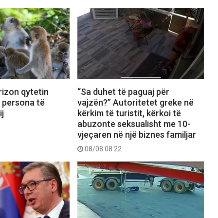
izon qytetin
“Sa duhet të paguaj për
8 persona të
vajzën?” Autoritetet greke në
ij
kërkim të turistit, kërkoi të
abuzonte seksualisht me 10-
vjeçaren në një biznes familjar
08/08 08:22