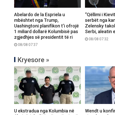
Abelardo de la Espriela u
“Qëllimi i Kievi
mbështet nga Trump,
serbët nga kam
Uashingtoni planifikon t’i ofrojë
Zelensky tako
1 miliard dollarë Kolumbisë pas
Serbi, aleatin 
zgjedhjes së presidentit të ri
08/08 07:32
08/08 07:37
Kryesore »
U ekstradua nga Kolumbia në
Wendt u konfi