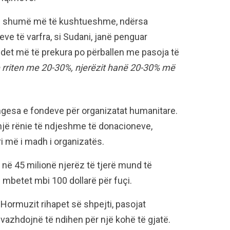
ërë shumë më të kushtueshme, ndërsa
ve të varfra, si Sudani, janë penguar
det më të prekura po përballen me pasoja të
rriten me 20-30%, njerëzit hanë 20-30% më
esa e fondeve për organizatat humanitare.
 një rënie të ndjeshme të donacioneve,
i më i madh i organizatës.
 në 45 milionë njerëz të tjerë mund të
 mbetet mbi 100 dollarë për fuçi.
Hormuzit rihapet së shpejti, pasojat
vazhdojnë të ndihen për një kohë të gjatë.