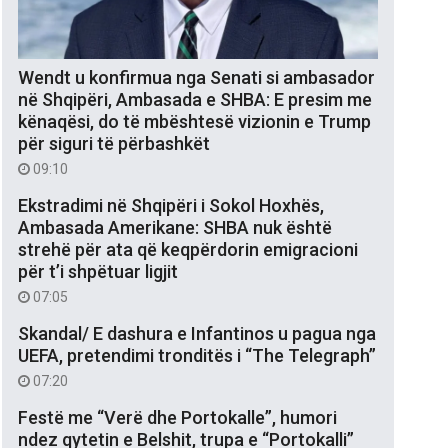
Wendt u konfirmua nga Senati si ambasador
në Shqipëri, Ambasada e SHBA: E presim me
kënaqësi, do të mbështesë vizionin e Trump
për siguri të përbashkët
09:10
Ekstradimi në Shqipëri i Sokol Hoxhës,
Ambasada Amerikane: SHBA nuk është
strehë për ata që keqpërdorin emigracioni
për t’i shpëtuar ligjit
07:05
Skandal/ E dashura e Infantinos u pagua nga
UEFA, pretendimi tronditës i “The Telegraph”
07:20
Festë me “Verë dhe Portokalle”, humori
ndez qytetin e Belshit, trupa e “Portokalli”