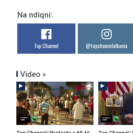
Na ndiqni:
Top Channel
@topchannelalbania
Video »
Top Channel/ Protesta e 69-të
Top Channel/ 