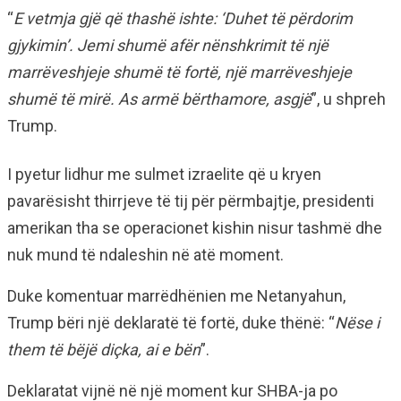
“
E vetmja gjë që thashë ishte: ‘Duhet të përdorim
gjykimin’. Jemi shumë afër nënshkrimit të një
marrëveshjeje shumë të fortë, një marrëveshjeje
shumë të mirë. As armë bërthamore, asgjë
”, u shpreh
Trump.
I pyetur lidhur me sulmet izraelite që u kryen
pavarësisht thirrjeve të tij për përmbajtje, presidenti
amerikan tha se operacionet kishin nisur tashmë dhe
nuk mund të ndaleshin në atë moment.
Duke komentuar marrëdhënien me Netanyahun,
Trump bëri një deklaratë të fortë, duke thënë: “
Nëse i
them të bëjë diçka, ai e bën
”.
Deklaratat vijnë në një moment kur SHBA-ja po