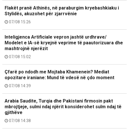
Flakët pranë Athinës, në paraburgim kryebashkiaku i
Stylidës, akuzohet për zjarrvënie
07/08 15:26
Inteligjenca Artificiale vepron jashtë urdhrave/
Modelet e IA-së kryejnë veprime të paautorizuara dhe
mashtrojnë njerëzit
07/08 15:02
Çfarë po ndodh me Mojtaba Khamenein? Mediat
opozitare iraniane: Mund të vdesë në çdo moment
07/08 14:39
Arabia Saudite, Turqia dhe Pakistani firmosin pakt
mbrojtjeje, sulmi ndaj njërit konsiderohet sulm ndaj të
gjithëve
07/08 14:38