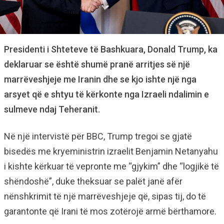
Presidenti i Shteteve të Bashkuara, Donald Trump, ka
deklaruar se është shumë pranë arritjes së një
marrëveshjeje me Iranin dhe se kjo ishte një nga
arsyet që e shtyu të kërkonte nga Izraeli ndalimin e
sulmeve ndaj Teheranit.
Në një intervistë për BBC, Trump tregoi se gjatë
bisedës me kryeministrin izraelit Benjamin Netanyahu
i kishte kërkuar të vepronte me “gjykim” dhe “logjikë të
shëndoshë”, duke theksuar se palët janë afër
nënshkrimit të një marrëveshjeje që, sipas tij, do të
garantonte që Irani të mos zotërojë armë bërthamore.