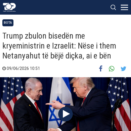
BOTA
Trump zbulon bisedën me
kryeministrin e Izraelit: Nëse i them
Netanyahut të bëjë diçka, ai e bën
09/06/2026 10:51