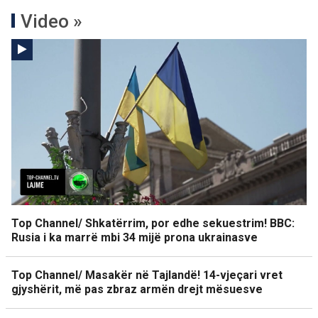
Video »
Top Channel/ Shkatërrim, por edhe sekuestrim! BBC:
Rusia i ka marrë mbi 34 mijë prona ukrainasve
Top Channel/ Masakër në Tajlandë! 14-vjeçari vret
gjyshërit, më pas zbraz armën drejt mësuesve