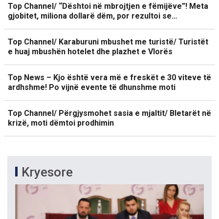
Top Channel/ “Dështoi në mbrojtjen e fëmijëve”! Meta
gjobitet, miliona dollarë dëm, por rezultoi se…
Top Channel/ Karaburuni mbushet me turistë/ Turistët
e huaj mbushën hotelet dhe plazhet e Vlorës
Top News – Kjo është vera më e freskët e 30 viteve të
ardhshme! Po vijnë evente të dhunshme moti
Top Channel/ Përgjysmohet sasia e mjaltit/ Bletarët në
krizë, moti dëmtoi prodhimin
Kryesore