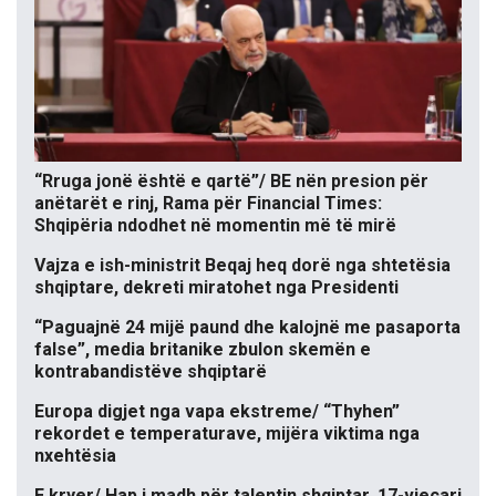
“Rruga jonë është e qartë”/ BE nën presion për
anëtarët e rinj, Rama për Financial Times:
Shqipëria ndodhet në momentin më të mirë
Vajza e ish-ministrit Beqaj heq dorë nga shtetësia
shqiptare, dekreti miratohet nga Presidenti
“Paguajnë 24 mijë paund dhe kalojnë me pasaporta
false”, media britanike zbulon skemën e
kontrabandistëve shqiptarë
Europa digjet nga vapa ekstreme/ “Thyhen”
rekordet e temperaturave, mijëra viktima nga
nxehtësia
E kryer/ Hap i madh për talentin shqiptar, 17-vjeçari