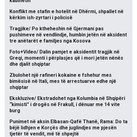
kabinetin
Konflikt me stafin e hotelit në Dhërmi, shpallet në
kërkim ish-zyrtari i policisë
Tragjike/ Po ktheheshin në Gjermani pas
pushimeve në vendlindje, humbin jetën në aksident
tre anëtarët e familjes nga Kosova
Foto+Video/ Dalin pamjet e aksidentit tragjik në
Greqi, momenti i përplasjes që i mori jetën nënës
dhe djalit shqiptar
Zbulohet një rafineri kokaine e fshehur mes
bimësisë në Itali, mes të arrestuarve edhe një
shqiptar
Ekskluzive/ Ekstradohet nga Kolumbia në Shqipëri
“kimisti” i drogës në Frakull, i dënuar me 14 vite
burg
Punimet në aksin Elbasan-Qafë Thanë, Rama: Do ta
bëjë lidhjen e Korçës dhe juglindjes me pjesën
tjetër të vendit, më të shpejtë