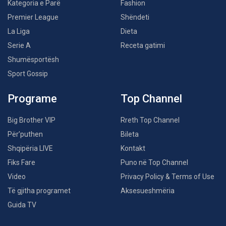
Kategoria e Parë
Fashion
Premier League
Shëndeti
La Liga
Dieta
Serie A
Receta gatimi
Shumësportësh
Sport Gossip
Programe
Top Channel
Big Brother VIP
Rreth Top Channel
Për’puthen
Bileta
Shqipëria LIVE
Kontakt
Fiks Fare
Puno në Top Channel
Video
Privacy Policy & Terms of Use
Të gjitha programet
Aksesueshmëria
Guida TV