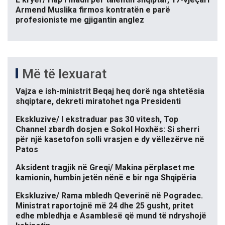
Armend Muslika firmos kontratën e parë
profesioniste me gjigantin anglez
Më të lexuarat
Vajza e ish-ministrit Beqaj heq dorë nga shtetësia
shqiptare, dekreti miratohet nga Presidenti
Ekskluzive/ I ekstraduar pas 30 vitesh, Top
Channel zbardh dosjen e Sokol Hoxhës: Si sherri
për një kasetofon solli vrasjen e dy vëllezërve në
Patos
Aksident tragjik në Greqi/ Makina përplaset me
kamionin, humbin jetën nënë e bir nga Shqipëria
Ekskluzive/ Rama mbledh Qeverinë në Pogradec.
Ministrat raportojnë më 24 dhe 25 gusht, pritet
edhe mbledhja e Asamblesë që mund të ndryshojë