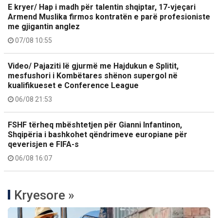
E kryer/ Hap i madh për talentin shqiptar, 17-vjeçari
Armend Muslika firmos kontratën e parë profesioniste
me gjigantin anglez
07/08 10:55
Video/ Pajaziti lë gjurmë me Hajdukun e Splitit,
mesfushori i Kombëtares shënon supergol në
kualifikueset e Conference League
06/08 21:53
FSHF tërheq mbështetjen për Gianni Infantinon,
Shqipëria i bashkohet qëndrimeve europiane për
qeverisjen e FIFA-s
06/08 16:07
Kryesore »