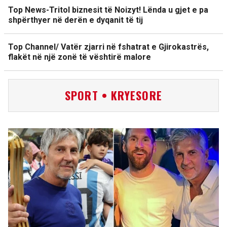
Top News-Tritol biznesit të Noizyt! Lënda u gjet e pa
shpërthyer në derën e dyqanit të tij
Top Channel/ Vatër zjarri në fshatrat e Gjirokastrës,
flakët në një zonë të vështirë malore
SPORT • KRYESORE