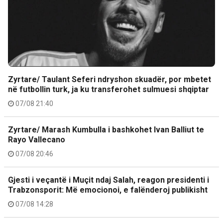
Zyrtare/ Taulant Seferi ndryshon skuadër, por mbetet
në futbollin turk, ja ku transferohet sulmuesi shqiptar
07/08 21:40
Zyrtare/ Marash Kumbulla i bashkohet Ivan Balliut te
Rayo Vallecano
07/08 20:46
Gjesti i veçantë i Muçit ndaj Salah, reagon presidenti i
Trabzonsporit: Më emocionoi, e falënderoj publikisht
07/08 14:28