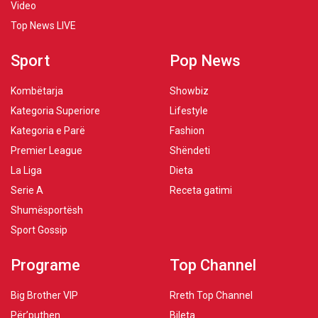
Video
Top News LIVE
Sport
Pop News
Kombëtarja
Showbiz
Kategoria Superiore
Lifestyle
Kategoria e Parë
Fashion
Premier League
Shëndeti
La Liga
Dieta
Serie A
Receta gatimi
Shumësportësh
Sport Gossip
Programe
Top Channel
Big Brother VIP
Rreth Top Channel
Për’puthen
Bileta