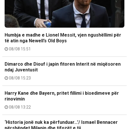
Humbja e madhe e Lionel Messit, vjen ngushëllimi për
të atin nga Newell’s Old Boys
08/08 15:51
Dimarco dhe Diouf i japin fitoren Interit në miqësoren
ndaj Juventusit
08/08 15:23
Harry Kane dhe Bayern, pritet fillimi i bisedimeve për
rinovimin
08/08 13:22
‘Historia jonë nuk ka përfunduar…’/ Ismael Bennacer
përshëndet Milanin dhe tifozët e tij…