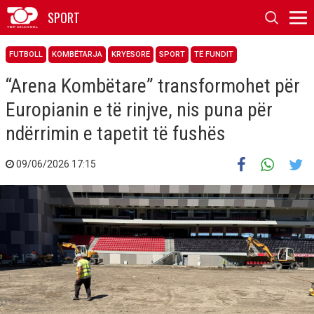
SPORT
FUTBOLL
KOMBËTARJA
KRYESORE
SPORT
TË FUNDIT
“Arena Kombëtare” transformohet për
Europianin e të rinjve, nis puna për
ndërrimin e tapetit të fushës
09/06/2026 17:15