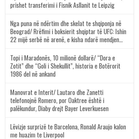
prishet transferimi i Fisnik Asllanit te Leipzig
Nga puna në ndërtim dhe skelat te shqiponja në
Beograd/ Rrëfimi i boksierit shqiptar të UFC: Ishin
22 mijë serbë në arenë, e kisha ndarë mendjen…
Topi i Maradonës, 10 milionë dollarë/ “Dora e
Zotit” dhe “Goli i Shekullit”, historia e Botërorit
1986 del në ankand
Manovrat e Interit/ Lautaro dhe Zanetti
telefonojnë Romero, por Oaktree është i
palëkundur, Diaby drejt Bayer Leverkuesen
Lëvizje surprizë te Barcelona, Ronald Araujo kalon
me huazim te Liverpool