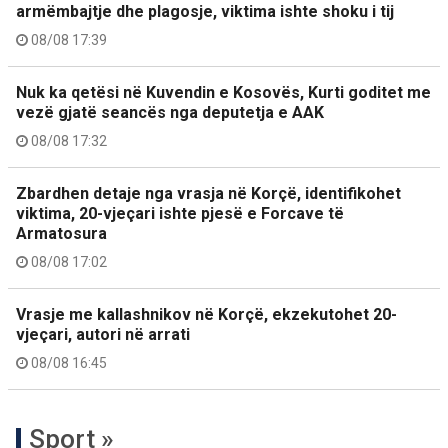
armëmbajtje dhe plagosje, viktima ishte shoku i tij
08/08 17:39
Nuk ka qetësi në Kuvendin e Kosovës, Kurti goditet me
vezë gjatë seancës nga deputetja e AAK
08/08 17:32
Zbardhen detaje nga vrasja në Korçë, identifikohet
viktima, 20-vjeçari ishte pjesë e Forcave të
Armatosura
08/08 17:02
Vrasje me kallashnikov në Korçë, ekzekutohet 20-
vjeçari, autori në arrati
08/08 16:45
Sport »