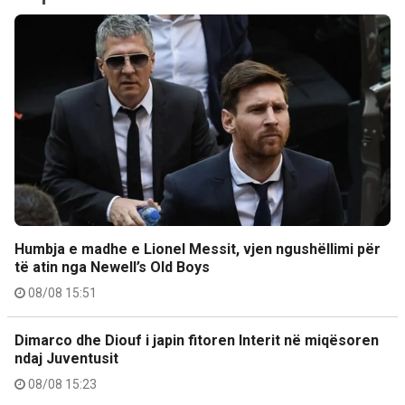
Humbja e madhe e Lionel Messit, vjen ngushëllimi për
të atin nga Newell’s Old Boys
08/08 15:51
Dimarco dhe Diouf i japin fitoren Interit në miqësoren
ndaj Juventusit
08/08 15:23