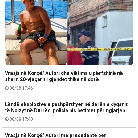
Vrasja në Korçë/ Autori dhe viktima u përfshinë në
sherr, 20-vjeçarit i gjendet thika në dorë
08/08 17:46
Lëndë eksplozive e pashpërthyer në derën e dyqanit
të Noizyt në Durrës, policia nis hetimet për ngjarjen
08/08 17:40
Vrasja në Korçë/ Autori me precedentë për