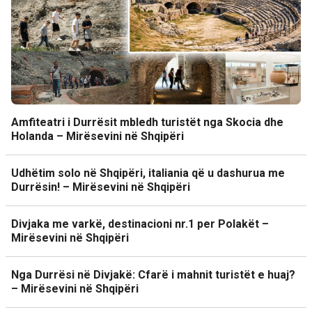
Amfiteatri i Durrësit mbledh turistët nga Skocia dhe
Holanda – Mirësevini në Shqipëri
Udhëtim solo në Shqipëri, italiania që u dashurua me
Durrësin! – Mirësevini në Shqipëri
Divjaka me varkë, destinacioni nr.1 per Polakët –
Mirësevini në Shqipëri
Nga Durrësi në Divjakë: Cfarë i mahnit turistët e huaj?
– Mirësevini në Shqipëri