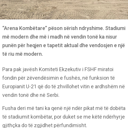
“Arena Kombëtare” pëson sërish ndryshime. Stadiumi
më modern dhe më i madh në vendin tonë ka nisur
punën për heqjen e tapetit aktual dhe vendosjen e një
të riu më modern.
Para pak javësh Komiteti Ekzekutiv i FSHF miratoi
fondin për zëvendësimin e fushës, në funksion të
Europianit U-21 që do të zhvillohet vitin e ardhshëm në
vendin tonë dhe në Serbi.
Fusha deri më tani ka qenë një ndër pikat më të dobëta
të stadiumit kombëtar, por duket se me këtë ndërhyrje
gjithçka do të zgjidhet përfundimisht.