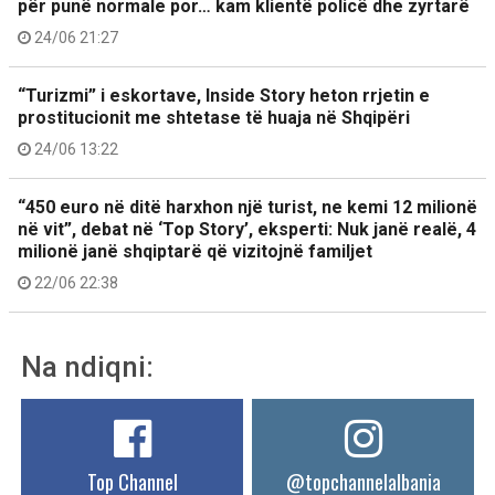
për punë normale por… kam klientë policë dhe zyrtarë
24/06 21:27
“Turizmi” i eskortave, Inside Story heton rrjetin e
prostitucionit me shtetase të huaja në Shqipëri
24/06 13:22
“450 euro në ditë harxhon një turist, ne kemi 12 milionë
në vit”, debat në ‘Top Story’, eksperti: Nuk janë realë, 4
milionë janë shqiptarë që vizitojnë familjet
22/06 22:38
Na ndiqni:
Top Channel
@topchannelalbania