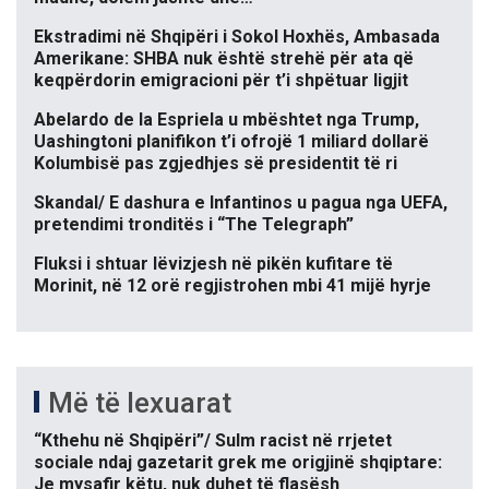
Ekstradimi në Shqipëri i Sokol Hoxhës, Ambasada
Amerikane: SHBA nuk është strehë për ata që
keqpërdorin emigracioni për t’i shpëtuar ligjit
Abelardo de la Espriela u mbështet nga Trump,
Uashingtoni planifikon t’i ofrojë 1 miliard dollarë
Kolumbisë pas zgjedhjes së presidentit të ri
Skandal/ E dashura e Infantinos u pagua nga UEFA,
pretendimi tronditës i “The Telegraph”
Fluksi i shtuar lëvizjesh në pikën kufitare të
Morinit, në 12 orë regjistrohen mbi 41 mijë hyrje
Më të lexuarat
“Kthehu në Shqipëri”/ Sulm racist në rrjetet
sociale ndaj gazetarit grek me origjinë shqiptare:
Je mysafir këtu, nuk duhet të flasësh