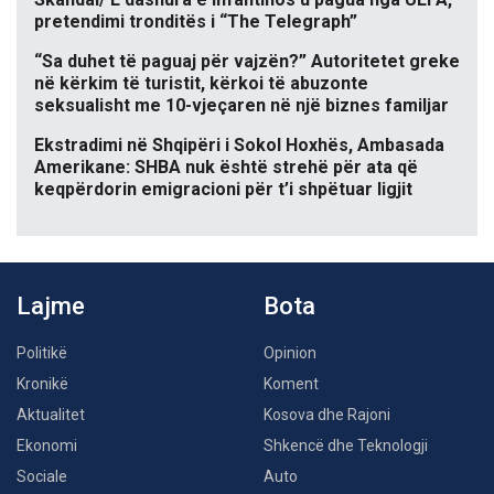
pretendimi tronditës i “The Telegraph”
“Sa duhet të paguaj për vajzën?” Autoritetet greke
në kërkim të turistit, kërkoi të abuzonte
seksualisht me 10-vjeçaren në një biznes familjar
Ekstradimi në Shqipëri i Sokol Hoxhës, Ambasada
Amerikane: SHBA nuk është strehë për ata që
keqpërdorin emigracioni për t’i shpëtuar ligjit
Lajme
Bota
Politikë
Opinion
Kronikë
Koment
Aktualitet
Kosova dhe Rajoni
Ekonomi
Shkencë dhe Teknologji
Sociale
Auto