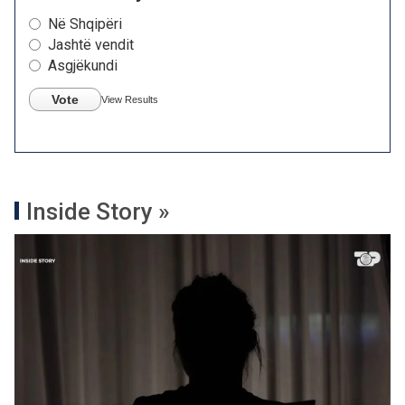
Në Shqipëri
Jashtë vendit
Asgjëkundi
Vote
View Results
Inside Story »