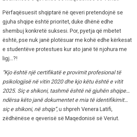
Përfaqësuesit shqiptarë në qeveri pretendojnë se
gjuha shqipe është prioritet, duke dhënë edhe
shembuj konkretë suksesi. Por, pyetja që mbetet
është, pse nuk janë plotësuar me kohë edhe kërkesat
e studentëve protestues kur ato janë të njohura me
ligj…?!
“Kjo është një certifikatë e provimit profesional të
psikologjisë në vitin 2020 dhe kjo këtu është e vitit
2025. Siç e shikoni, tashmë është në gjuhën shqipe…
ndërsa këto janë dokumentet e mia të identifikimit…
siç e shikoni, në shqip”
, u shpreh Venera Latifi,
zëdhënëse e qeverisë së Maqedonisë së Veriut.