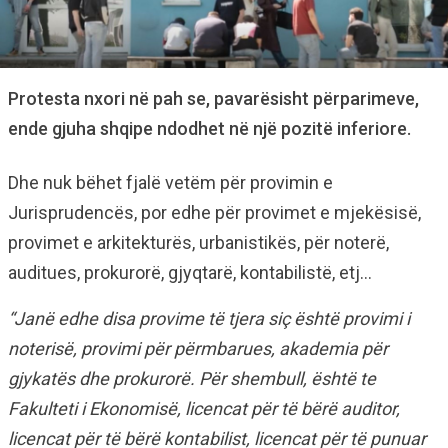
Protesta nxori në pah se, pavarësisht përparimeve,
ende gjuha shqipe ndodhet në një pozitë inferiore.
Dhe nuk bëhet fjalë vetëm për provimin e
Jurisprudencës, por edhe për provimet e mjekësisë,
provimet e arkitekturës, urbanistikës, për noterë,
auditues, prokurorë, gjyqtarë, kontabilistë, etj…
“Janë edhe disa provime të tjera siç është provimi i
noterisë, provimi për përmbarues, akademia për
gjykatës dhe prokurorë. Për shembull, është te
Fakulteti i Ekonomisë, licencat për të bërë auditor,
licencat për të bërë kontabilist, licencat për të punuar