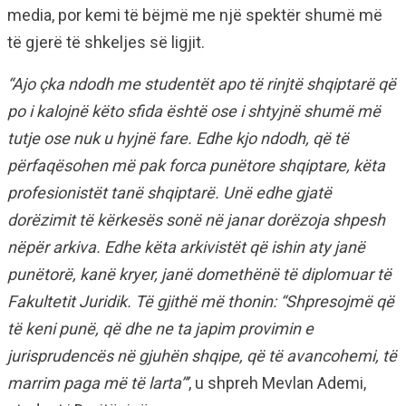
media, por kemi të bëjmë me një spektër shumë më
të gjerë të shkeljes së ligjit.
“Ajo çka ndodh me studentët apo të rinjtë shqiptarë që
po i kalojnë këto sfida është ose i shtyjnë shumë më
tutje ose nuk u hyjnë fare. Edhe kjo ndodh, që të
përfaqësohen më pak forca punëtore shqiptare, këta
profesionistët tanë shqiptarë. Unë edhe gjatë
dorëzimit të kërkesës sonë në janar dorëzoja shpesh
nëpër arkiva. Edhe këta arkivistët që ishin aty janë
punëtorë, kanë kryer, janë domethënë të diplomuar të
Fakultetit Juridik. Të gjithë më thonin: “Shpresojmë që
të keni punë, që dhe ne ta japim provimin e
jurisprudencës në gjuhën shqipe, që të avancohemi, të
marrim paga më të larta”’
, u shpreh Mevlan Ademi,