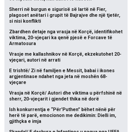
Sherri në burgun e sigurisë së lartë në Fier,
plagoset anëtari i grupit të Bajrajve dhe një tjetër,
si nisi konflikti
Zbardhen detaje nga vrasja në Korçë, identifikohet
viktima, 20-vjeçari ka qenë pjesë e Forcave të
Armatosura
Vrasje me kallashnikov në Korçë, ekzekutohet 20-
vjeçari, autori në arrati
E trishtë/ Zi në familjen e Messit, babai i ikones
argjentinase ndahet nga jeta në moshën 68-
vjeçare
Vrasja në Korçë/ Autori dhe viktima u përfshinë në
sherr, 20-vjeçarit i gjendet thika në dorë
Ish konkurrentja e “Për’Puthen” bëhet nënë për
herë të parë, emocionon me dedikimin: Dielli im,
gjithçka e imja
Skandal/ E dashura e Infantinos u pagua nga UEFA,