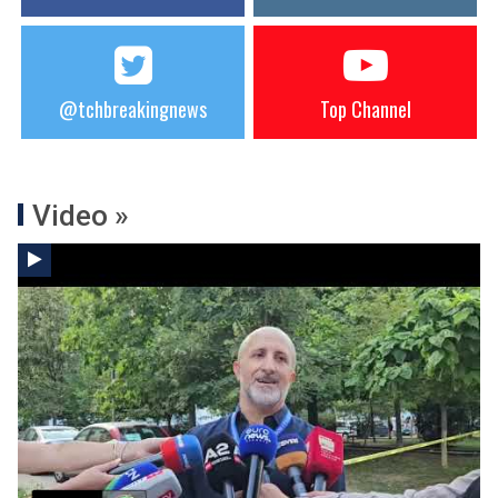
@tchbreakingnews
Top Channel
Video »