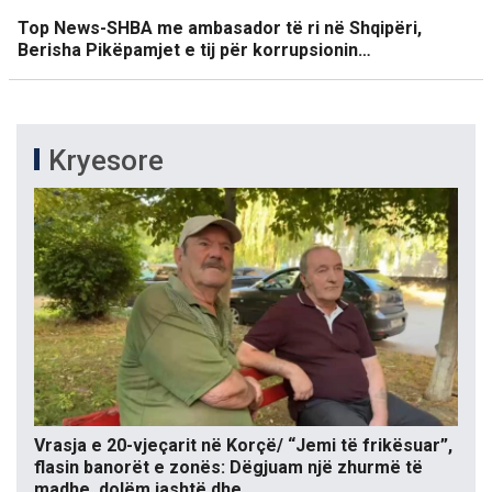
Top News-SHBA me ambasador të ri në Shqipëri,
Berisha Pikëpamjet e tij për korrupsionin…
Kryesore
Vrasja e 20-vjeçarit në Korçë/ “Jemi të frikësuar”,
flasin banorët e zonës: Dëgjuam një zhurmë të
madhe, dolëm jashtë dhe…