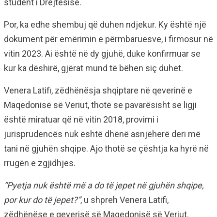
student i Drejtësisë.
Por, ka edhe shembuj që duhen ndjekur. Ky është një
dokument për emërimin e përmbaruesve, i firmosur në
vitin 2023. Ai është në dy gjuhë, duke konfirmuar se
kur ka dëshirë, gjërat mund të bëhen siç duhet.
Venera Latifi, zëdhënësja shqiptare në qeverinë e
Maqedonisë së Veriut, thotë se pavarësisht se ligji
është miratuar që në vitin 2018, provimi i
jurisprudencës nuk është dhënë asnjëherë deri më
tani në gjuhën shqipe. Ajo thotë se çështja ka hyrë në
rrugën e zgjidhjes.
“Pyetja nuk është më a do të jepet në gjuhën shqipe,
por kur do të jepet?”
, u shpreh Venera Latifi,
zëdhënëse e qeverisë së Maqedonisë së Veriut.