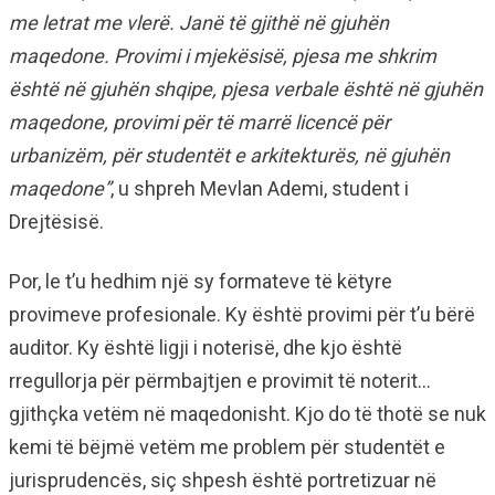
me letrat me vlerë. Janë të gjithë në gjuhën
maqedone. Provimi i mjekësisë, pjesa me shkrim
është në gjuhën shqipe, pjesa verbale është në gjuhën
maqedone, provimi për të marrë licencë për
urbanizëm, për studentët e arkitekturës, në gjuhën
maqedone”
, u shpreh Mevlan Ademi, student i
Drejtësisë.
Por, le t’u hedhim një sy formateve të këtyre
provimeve profesionale. Ky është provimi për t’u bërë
auditor. Ky është ligji i noterisë, dhe kjo është
rregullorja për përmbajtjen e provimit të noterit…
gjithçka vetëm në maqedonisht. Kjo do të thotë se nuk
kemi të bëjmë vetëm me problem për studentët e
jurisprudencës, siç shpesh është portretizuar në