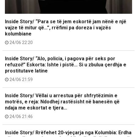
Inside Story/ “Para se të jem eskortë jam nënë e një
vajze të mitur që…”, rrëfimi pa doreza i vajzës
kolumbiane
24/06 22:20
Inside Story/ “Alo, policia, i pagova për seks por
refuzoi!” Eskorta: Ishte i pistë… Si u zbulua çerdhja e
prostitutave latine
24/06 21:59
Inside Story/ Vëllai u arrestua për shfrytëzimin e
motrës, e reja: Ndodhej rastësisht në banesën që
ndaja me eskortat e tjera…
24/06 21:46
Inside Story/ Rrëfehet 20-vjeçarja nga Kolumbia: Erdha