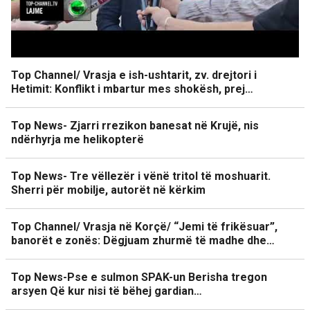
Top Channel/ Vrasja e ish-ushtarit, zv. drejtori i
Hetimit: Konflikt i mbartur mes shokësh, prej…
Top News- Zjarri rrezikon banesat në Krujë, nis
ndërhyrja me helikopterë
Top News- Tre vëllezër i vënë tritol të moshuarit.
Sherri për mobilje, autorët në kërkim
Top Channel/ Vrasja në Korçë/ “Jemi të frikësuar”,
banorët e zonës: Dëgjuam zhurmë të madhe dhe…
Top News-Pse e sulmon SPAK-un Berisha tregon
arsyen Që kur nisi të bëhej gardian…