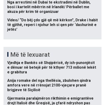
Nga arrestimi në Dubai te ekstradimi në Dublin,
bosi i kartelit mbërrin në Irlandë/ Përballet me
akuza për krim të organizuar
Video/ “Do bëj çdo gjë që më kërkon”, Drake i habit
të gjithë, reperi i njohur leh si qen për ‘dashurinë e
jetës’
Më të lexuarat
Vjedhja e Bankës së Shqipërisë, dy ish-punonjësit
e dënuar në betejë për të kthyer 713 milionë lekët
e grabitura
Anija romake del nga thellësia, zbulohen qindra
amfora vere në rrënojat 2100-vjeçare pranë
brigjeve të Siçilisë
Gjermania paralajmëron rikthimin e emigrantëve
drejt Italisë dhe Greqisë, ja çfarë ndryshon pas