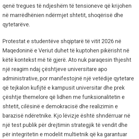
qenë tregues të ndjeshëm të tensioneve që krijohen
në marrëdhënien ndërmjet shtetit, shoqërisë dhe
qytetarëve.
Protestat e studentëve shqiptarë të vitit 2026 në
Maqedoninë e Veriut duhet të kuptohen pikërisht në
këtë kontekst më të gjerë. Ato nuk paraqesin thjesht
një reagim ndaj çështjeve universitare apo
administrative, por manifestojnë një vetëdije qytetare
që tejkalon kufijtë e kampusit universitar dhe prek
çështje themelore që lidhen me funksionalitetin e
shtetit, cilësinë e demokracisë dhe realizimin e
barazisë ndëretnike. Kjo lëvizje është shndërruar në
një test publik për drejtimin strategjik të vendit dhe
për integritetin e modelit multietnik që ka garantuar