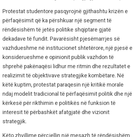
Protestat studentore pasqyrojnë gjithashtu krizën e
përfaqësimit që ka përshkuar një segment të
rëndësishëm të jetës politike shqiptare gjatë
dekadave të fundit. Pavarësisht pjesëmarrjes së
vazhdueshme në institucionet shtetërore, një pjesë e
konsiderueshme e opinionit publik vazhdon të
shprehë pakënaqësi lidhur me ritmin dhe rezultatet e
realizimit të objektivave strategjike kombëtare. Në
këtë kuptim, protestat paraqesin një kritikë morale
ndaj modelit tradicional të përfaqësimit politik dhe një
kërkesë për rikthimin e politikës në funksion të
interesit të përbashkët afatgjatë dhe vizionit
strategjik.
Këto zhvillime përcjellin një mesazh të rëndësishëm