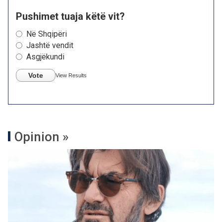
Pushimet tuaja këtë vit?
Në Shqipëri
Jashtë vendit
Asgjëkundi
Vote
View Results
Opinion »