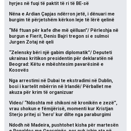
hyrjes në fuqi të paktit të ri të BE-së
Nëna e Ardian Çapjas ndërron jetë, i dënuari me
burgim të përjetshëm kërkon leje të lërë qelinë
“Më ftuan për kafe dhe më qëlluan”/ Përleshja në
burgun e Fierit, Denis Bajri tregon si e sulmoi
Jurgen Zotaj në qeli
“Zelensky bëri një gabim diplomatik”/ Deputeti
ukrainas kritikon presidentin për deklaratën në
Beograd: Këtu e mbështesim pavarësinë e
Kosovës
Nga arrestimi në Dubai te ekstradimi në Dublin,
bosi i kartelit mbërrin në Irlandë/ Përballet me
akuza për krim të organizuar
Video/ “Ndoshta më shikoni në kronikën e zezë”,
vrau shokun e fëmijërisë, momenti kur Kristjan
Sterjo pritej si ‘hero’ kur dilte nga paraburgimi
Ndodh në Madeira, pushtohet kisha për martesën
e Ronaldos me Georginës, por nuk ishin ata në