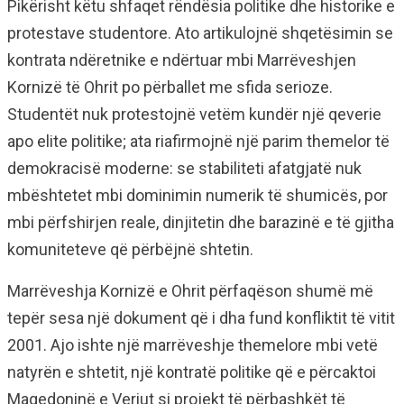
Pikërisht këtu shfaqet rëndësia politike dhe historike e
protestave studentore. Ato artikulojnë shqetësimin se
kontrata ndëretnike e ndërtuar mbi Marrëveshjen
Kornizë të Ohrit po përballet me sfida serioze.
Studentët nuk protestojnë vetëm kundër një qeverie
apo elite politike; ata riafirmojnë një parim themelor të
demokracisë moderne: se stabiliteti afatgjatë nuk
mbështetet mbi dominimin numerik të shumicës, por
mbi përfshirjen reale, dinjitetin dhe barazinë e të gjitha
komuniteteve që përbëjnë shtetin.
Marrëveshja Kornizë e Ohrit përfaqëson shumë më
tepër sesa një dokument që i dha fund konfliktit të vitit
2001. Ajo ishte një marrëveshje themelore mbi vetë
natyrën e shtetit, një kontratë politike që e përcaktoi
Maqedoninë e Veriut si projekt të përbashkët të