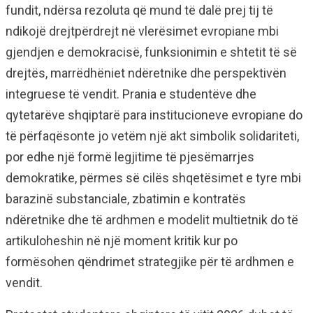
fundit, ndërsa rezoluta që mund të dalë prej tij të
ndikojë drejtpërdrejt në vlerësimet evropiane mbi
gjendjen e demokracisë, funksionimin e shtetit të së
drejtës, marrëdhëniet ndëretnike dhe perspektivën
integruese të vendit. Prania e studentëve dhe
qytetarëve shqiptarë para institucioneve evropiane do
të përfaqësonte jo vetëm një akt simbolik solidariteti,
por edhe një formë legjitime të pjesëmarrjes
demokratike, përmes së cilës shqetësimet e tyre mbi
barazinë substanciale, zbatimin e kontratës
ndëretnike dhe të ardhmen e modelit multietnik do të
artikuloheshin në një moment kritik kur po
formësohen qëndrimet strategjike për të ardhmen e
vendit.