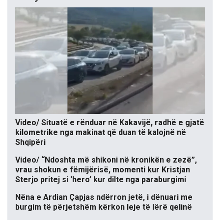
Video/ Situatë e rënduar në Kakavijë, radhë e gjatë
kilometrike nga makinat që duan të kalojnë në
Shqipëri
Video/ “Ndoshta më shikoni në kronikën e zezë”,
vrau shokun e fëmijërisë, momenti kur Kristjan
Sterjo pritej si ‘hero’ kur dilte nga paraburgimi
Nëna e Ardian Çapjas ndërron jetë, i dënuari me
burgim të përjetshëm kërkon leje të lërë qelinë