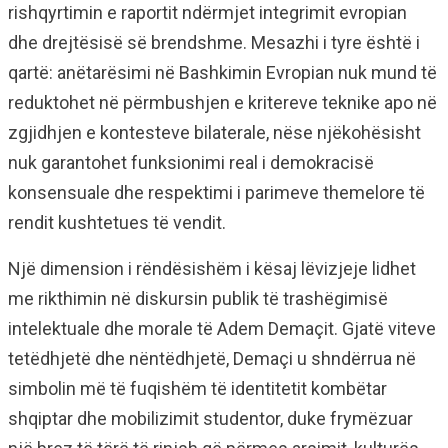
rishqyrtimin e raportit ndërmjet integrimit evropian
dhe drejtësisë së brendshme. Mesazhi i tyre është i
qartë: anëtarësimi në Bashkimin Evropian nuk mund të
reduktohet në përmbushjen e kritereve teknike apo në
zgjidhjen e kontesteve bilaterale, nëse njëkohësisht
nuk garantohet funksionimi real i demokracisë
konsensuale dhe respektimi i parimeve themelore të
rendit kushtetues të vendit.
Një dimension i rëndësishëm i kësaj lëvizjeje lidhet
me rikthimin në diskursin publik të trashëgimisë
intelektuale dhe morale të Adem Demaçit. Gjatë viteve
tetëdhjetë dhe nëntëdhjetë, Demaçi u shndërrua në
simbolin më të fuqishëm të identitetit kombëtar
shqiptar dhe mobilizimit studentor, duke frymëzuar