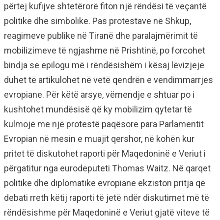
përtej kufijve shtetërorë fiton një rëndësi të veçantë
politike dhe simbolike. Pas protestave në Shkup,
reagimeve publike në Tiranë dhe paralajmërimit të
mobilizimeve të ngjashme në Prishtinë, po forcohet
bindja se epilogu më i rëndësishëm i kësaj lëvizjeje
duhet të artikulohet në vetë qendrën e vendimmarrjes
evropiane. Për këtë arsye, vëmendje e shtuar po i
kushtohet mundësisë që ky mobilizim qytetar të
kulmojë me një protestë paqësore para Parlamentit
Evropian në mesin e muajit qershor, në kohën kur
pritet të diskutohet raporti për Maqedoninë e Veriut i
përgatitur nga eurodeputeti Thomas Waitz. Në qarqet
politike dhe diplomatike evropiane ekziston pritja që
debati rreth këtij raporti të jetë ndër diskutimet më të
rëndësishme për Maqedoninë e Veriut gjatë viteve të