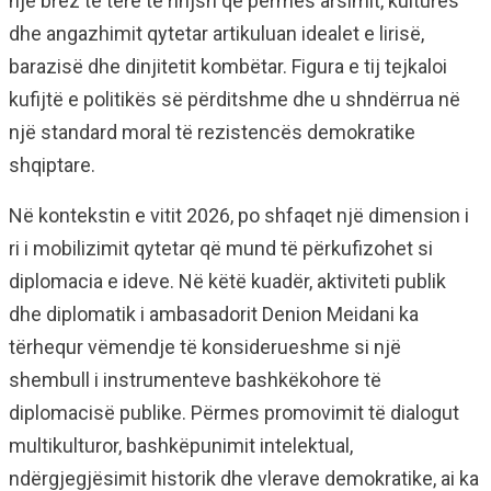
një brez të tërë të rinjsh që përmes arsimit, kulturës
dhe angazhimit qytetar artikuluan idealet e lirisë,
barazisë dhe dinjitetit kombëtar. Figura e tij tejkaloi
kufijtë e politikës së përditshme dhe u shndërrua në
një standard moral të rezistencës demokratike
shqiptare.
Në kontekstin e vitit 2026, po shfaqet një dimension i
ri i mobilizimit qytetar që mund të përkufizohet si
diplomacia e ideve. Në këtë kuadër, aktiviteti publik
dhe diplomatik i ambasadorit Denion Meidani ka
tërhequr vëmendje të konsiderueshme si një
shembull i instrumenteve bashkëkohore të
diplomacisë publike. Përmes promovimit të dialogut
multikulturor, bashkëpunimit intelektual,
ndërgjegjësimit historik dhe vlerave demokratike, ai ka