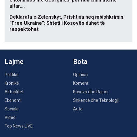
altar….
Deklarata e Zelenskyt, Prishtina heq mbishkrimin
“Free Ukraine”: Shteti i Kosovës duhet të
respektohet
Lajme
Bota
Politikë
Opinion
Kronikë
Koment
Aktualitet
Kosova dhe Rajoni
Ekonomi
Shkencë dhe Teknologji
Sociale
Auto
Video
Top News LIVE