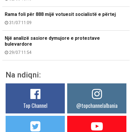
Rama foli për 888 mijë votuesit socialistë e përtej
31/07 11:09
Një analizë sasiore dymujore e protestave
bulevardore
29/07 11:54
Na ndiqni:
Top Channel
@topchannelalbania