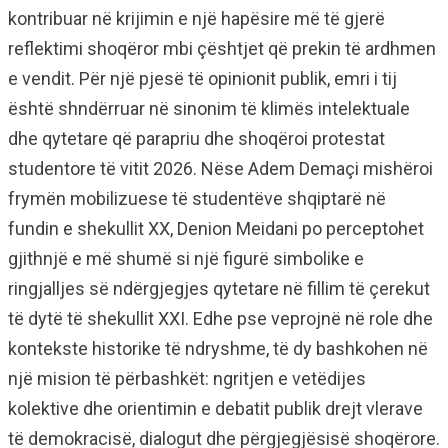
kontribuar në krijimin e një hapësire më të gjerë
reflektimi shoqëror mbi çështjet që prekin të ardhmen
e vendit. Për një pjesë të opinionit publik, emri i tij
është shndërruar në sinonim të klimës intelektuale
dhe qytetare që parapriu dhe shoqëroi protestat
studentore të vitit 2026. Nëse Adem Demaçi mishëroi
frymën mobilizuese të studentëve shqiptarë në
fundin e shekullit XX, Denion Meidani po perceptohet
gjithnjë e më shumë si një figurë simbolike e
ringjalljes së ndërgjegjes qytetare në fillim të çerekut
të dytë të shekullit XXI. Edhe pse veprojnë në role dhe
kontekste historike të ndryshme, të dy bashkohen në
një mision të përbashkët: ngritjen e vetëdijes
kolektive dhe orientimin e debatit publik drejt vlerave
të demokracisë, dialogut dhe përgjegjësisë shoqërore.