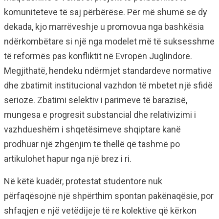
komuniteteve të saj përbërëse. Për më shumë se dy
dekada, kjo marrëveshje u promovua nga bashkësia
ndërkombëtare si një nga modelet më të suksesshme
të reformës pas konfliktit në Evropën Juglindore.
Megjithatë, hendeku ndërmjet standardeve normative
dhe zbatimit institucional vazhdon të mbetet një sfidë
serioze. Zbatimi selektiv i parimeve të barazisë,
mungesa e progresit substancial dhe relativizimi i
vazhdueshëm i shqetësimeve shqiptare kanë
prodhuar një zhgënjim të thellë që tashmë po
artikulohet hapur nga një brez i ri.
Në këtë kuadër, protestat studentore nuk
përfaqësojnë një shpërthim spontan pakënaqësie, por
shfaqjen e një vetëdijeje të re kolektive që kërkon