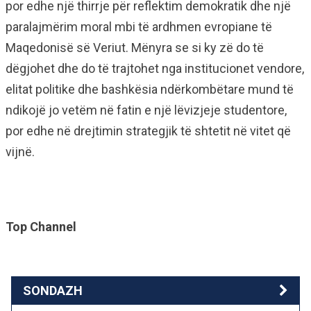
por edhe një thirrje për reflektim demokratik dhe një
paralajmërim moral mbi të ardhmen evropiane të
Maqedonisë së Veriut. Mënyra se si ky zë do të
dëgjohet dhe do të trajtohet nga institucionet vendore,
elitat politike dhe bashkësia ndërkombëtare mund të
ndikojë jo vetëm në fatin e një lëvizjeje studentore,
por edhe në drejtimin strategjik të shtetit në vitet që
vijnë.
Top Channel
SONDAZH