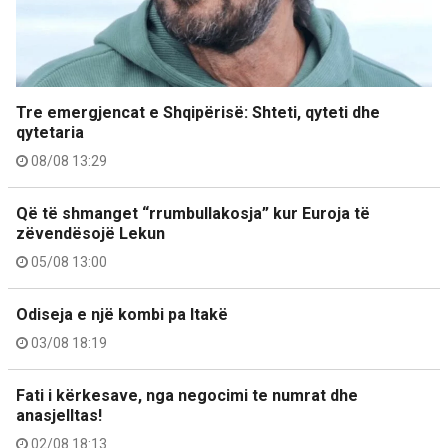
Tre emergjencat e Shqipërisë: Shteti, qyteti dhe
qytetaria
08/08 13:29
Që të shmanget “rrumbullakosja” kur Euroja të
zëvendësojë Lekun
05/08 13:00
Odiseja e një kombi pa Itakë
03/08 18:19
Fati i kërkesave, nga negocimi te numrat dhe
anasjelltas!
02/08 18:13