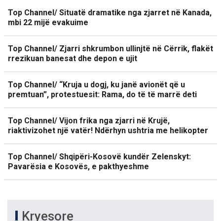
Top Channel/ Situatë dramatike nga zjarret në Kanada,
mbi 22 mijë evakuime
Top Channel/ Zjarri shkrumbon ullinjtë në Cërrik, flakët
rrezikuan banesat dhe depon e ujit
Top Channel/ “Kruja u dogj, ku janë avionët që u
premtuan”, protestuesit: Rama, do të të marrë deti
Top Channel/ Vijon frika nga zjarri në Krujë,
riaktivizohet një vatër! Ndërhyn ushtria me helikopter
Top Channel/ Shqipëri-Kosovë kundër Zelenskyt:
Pavarësia e Kosovës, e pakthyeshme
Kryesore