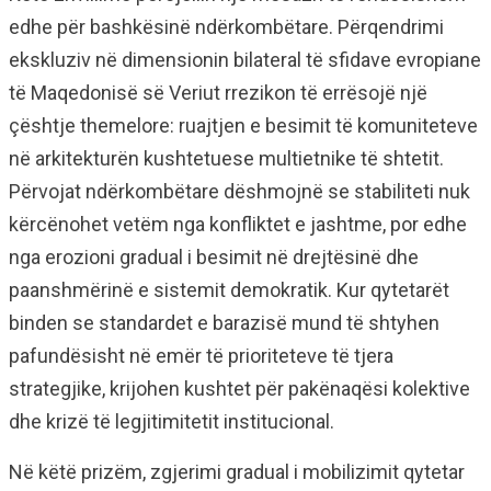
edhe për bashkësinë ndërkombëtare. Përqendrimi
ekskluziv në dimensionin bilateral të sfidave evropiane
të Maqedonisë së Veriut rrezikon të errësojë një
çështje themelore: ruajtjen e besimit të komuniteteve
në arkitekturën kushtetuese multietnike të shtetit.
Përvojat ndërkombëtare dëshmojnë se stabiliteti nuk
kërcënohet vetëm nga konfliktet e jashtme, por edhe
nga erozioni gradual i besimit në drejtësinë dhe
paanshmërinë e sistemit demokratik. Kur qytetarët
binden se standardet e barazisë mund të shtyhen
pafundësisht në emër të prioriteteve të tjera
strategjike, krijohen kushtet për pakënaqësi kolektive
dhe krizë të legjitimitetit institucional.
Në këtë prizëm, zgjerimi gradual i mobilizimit qytetar