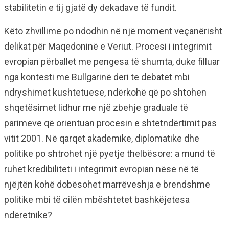
stabilitetin e tij gjatë dy dekadave të fundit.
Këto zhvillime po ndodhin në një moment veçanërisht
delikat për Maqedoninë e Veriut. Procesi i integrimit
evropian përballet me pengesa të shumta, duke filluar
nga kontesti me Bullgarinë deri te debatet mbi
ndryshimet kushtetuese, ndërkohë që po shtohen
shqetësimet lidhur me një zbehje graduale të
parimeve që orientuan procesin e shtetndërtimit pas
vitit 2001. Në qarqet akademike, diplomatike dhe
politike po shtrohet një pyetje thelbësore: a mund të
ruhet kredibiliteti i integrimit evropian nëse në të
njëjtën kohë dobësohet marrëveshja e brendshme
politike mbi të cilën mbështetet bashkëjetesa
ndëretnike?