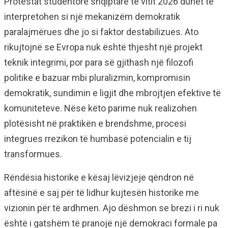
Protestat studentore shqiptare të vitit 2026 duhet të
interpretohen si një mekanizëm demokratik
paralajmërues dhe jo si faktor destabilizues. Ato
rikujtojnë se Evropa nuk është thjesht një projekt
teknik integrimi, por para së gjithash një filozofi
politike e bazuar mbi pluralizmin, kompromisin
demokratik, sundimin e ligjit dhe mbrojtjen efektive të
komuniteteve. Nëse këto parime nuk realizohen
plotësisht në praktikën e brendshme, procesi
integrues rrezikon të humbasë potencialin e tij
transformues.
Rëndësia historike e kësaj lëvizjeje qëndron në
aftësinë e saj për të lidhur kujtesën historike me
vizionin për të ardhmen. Ajo dëshmon se brezi i ri nuk
është i gatshëm të pranojë një demokraci formale pa