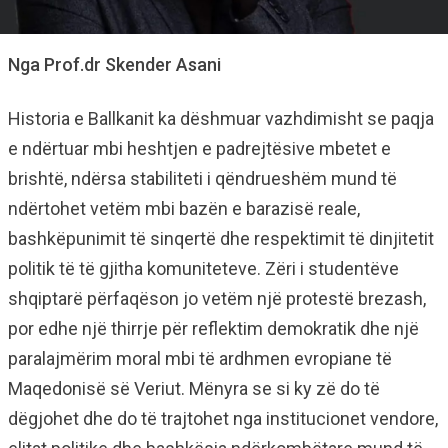
Nga Prof.dr Skender Asani
Historia e Ballkanit ka dëshmuar vazhdimisht se paqja
e ndërtuar mbi heshtjen e padrejtësive mbetet e
brishtë, ndërsa stabiliteti i qëndrueshëm mund të
ndërtohet vetëm mbi bazën e barazisë reale,
bashkëpunimit të sinqertë dhe respektimit të dinjitetit
politik të të gjitha komuniteteve. Zëri i studentëve
shqiptarë përfaqëson jo vetëm një protestë brezash,
por edhe një thirrje për reflektim demokratik dhe një
paralajmërim moral mbi të ardhmen evropiane të
Maqedonisë së Veriut. Mënyra se si ky zë do të
dëgjohet dhe do të trajtohet nga institucionet vendore,