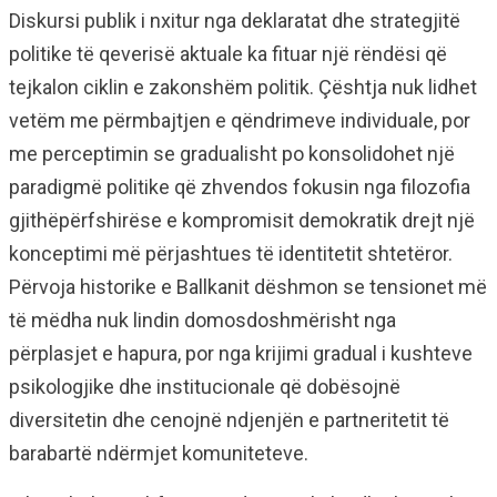
Diskursi publik i nxitur nga deklaratat dhe strategjitë
politike të qeverisë aktuale ka fituar një rëndësi që
tejkalon ciklin e zakonshëm politik. Çështja nuk lidhet
vetëm me përmbajtjen e qëndrimeve individuale, por
me perceptimin se gradualisht po konsolidohet një
paradigmë politike që zhvendos fokusin nga filozofia
gjithëpërfshirëse e kompromisit demokratik drejt një
konceptimi më përjashtues të identitetit shtetëror.
Përvoja historike e Ballkanit dëshmon se tensionet më
të mëdha nuk lindin domosdoshmërisht nga
përplasjet e hapura, por nga krijimi gradual i kushteve
psikologjike dhe institucionale që dobësojnë
diversitetin dhe cenojnë ndjenjën e partneritetit të
barabartë ndërmjet komuniteteve.