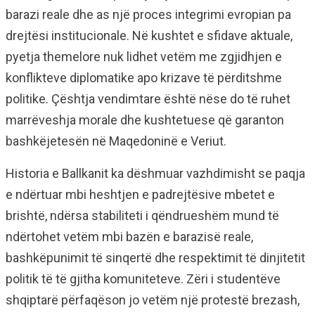
barazi reale dhe as një proces integrimi evropian pa
drejtësi institucionale. Në kushtet e sfidave aktuale,
pyetja themelore nuk lidhet vetëm me zgjidhjen e
konflikteve diplomatike apo krizave të përditshme
politike. Çështja vendimtare është nëse do të ruhet
marrëveshja morale dhe kushtetuese që garanton
bashkëjetesën në Maqedoninë e Veriut.
Historia e Ballkanit ka dëshmuar vazhdimisht se paqja
e ndërtuar mbi heshtjen e padrejtësive mbetet e
brishtë, ndërsa stabiliteti i qëndrueshëm mund të
ndërtohet vetëm mbi bazën e barazisë reale,
bashkëpunimit të sinqertë dhe respektimit të dinjitetit
politik të të gjitha komuniteteve. Zëri i studentëve
shqiptarë përfaqëson jo vetëm një protestë brezash,