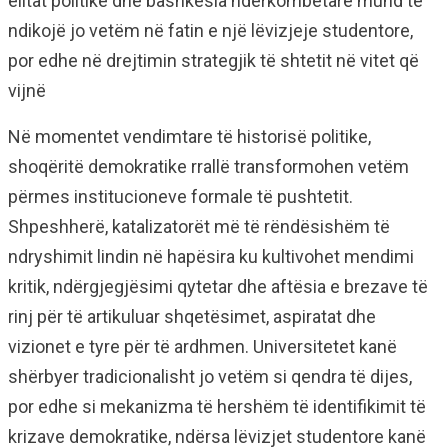
elitat politike dhe bashkësia ndërkombëtare mund të
ndikojë jo vetëm në fatin e një lëvizjeje studentore,
por edhe në drejtimin strategjik të shtetit në vitet që
vijnë
Në momentet vendimtare të historisë politike,
shoqëritë demokratike rrallë transformohen vetëm
përmes institucioneve formale të pushtetit.
Shpeshherë, katalizatorët më të rëndësishëm të
ndryshimit lindin në hapësira ku kultivohet mendimi
kritik, ndërgjegjësimi qytetar dhe aftësia e brezave të
rinj për të artikuluar shqetësimet, aspiratat dhe
vizionet e tyre për të ardhmen. Universitetet kanë
shërbyer tradicionalisht jo vetëm si qendra të dijes,
por edhe si mekanizma të hershëm të identifikimit të
krizave demokratike, ndërsa lëvizjet studentore kanë