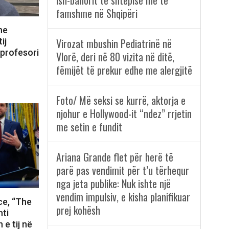
ish-banorit të shtëpisë më të
famshme në Shqipëri
he
Virozat mbushin Pediatrinë në
ij
 profesori
Vlorë, deri në 80 vizita në ditë,
fëmijët të prekur edhe me alergjitë
Foto/ Më seksi se kurrë, aktorja e
njohur e Hollywood-it “ndez” rrjetin
me setin e fundit
Ariana Grande flet për herë të
parë pas vendimit për t’u tërhequr
nga jeta publike: Nuk ishte një
vendim impulsiv, e kisha planifikuar
ce, “The
prej kohësh
nti
 e tij në