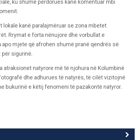
ociale, ku shumë përdorues kanë komentuar mbi
nomenit.
et lokale kanë paralajmëruar se zona mbetet
ët. Rrymat e forta nënujore dhe vorbullat e
a apo mjete që afrohen shumë pranë qendrës së
 për sigurinë.
nga atraksionet natyrore më të njohura në Kolumbinë
 fotografë dhe adhurues të natyrës, të cilët vizitojnë
he bukurinë e këtij fenomeni të pazakontë natyror.