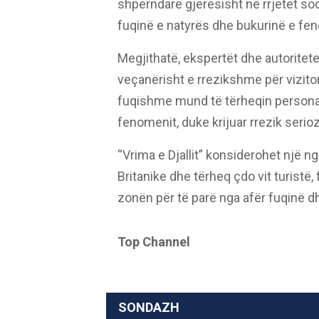
shpërndarë gjerësisht në rrjetet s
fuqinë e natyrës dhe bukurinë e fe
Megjithatë, ekspertët dhe autoritet
veçanërisht e rrezikshme për vizitor
fuqishme mund të tërheqin person
fenomenit, duke krijuar rrezik serioz
“Vrima e Djallit” konsiderohet një 
Britanike dhe tërheq çdo vit turistë,
zonën për të parë nga afër fuqinë d
Top Channel
SONDAZH