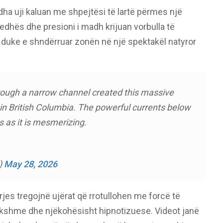
ha uji kaluan me shpejtësi të lartë përmes një
jedhës dhe presioni i madh krijuan vorbulla të
 duke e shndërruar zonën në një spektakël natyror
.
ough a narrow channel created this massive
e in British Columbia. The powerful currents below
 as it is mesmerizing.
)
May 28, 2026
rjes tregojnë ujërat që rrotullohen me forcë të
frikshme dhe njëkohësisht hipnotizuese. Videot janë