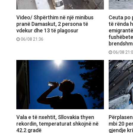
Video/ Shpërthim në një minibus
Ceuta po 
pranë Damaskut, 2 persona të
të rënda h
vdekur dhe 13 të plagosur
emigrantë
fushëbetej
06/08 21:36
brendshme
06/08 21:
Vala e të nxehtit, Sllovakia thyen
Përplasen
rekordin, temperaturat shkojnë në
mbi 20 per
42.2 gradë
gjendje kr