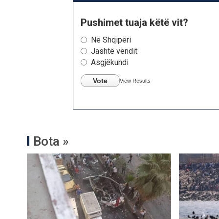
Pushimet tuaja këtë vit?
Në Shqipëri
Jashtë vendit
Asgjëkundi
Vote
View Results
Bota »