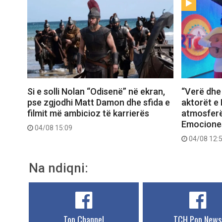
Si e solli Nolan “Odisenë” në ekran,
“Verë dhe 
pse zgjodhi Matt Damon dhe sfida e
aktorët e 
filmit më ambicioz të karrierës
atmosferë
Emociones
04/08 15:09
04/08 12:
Na ndiqni:
Top Channel
TCH Pop News