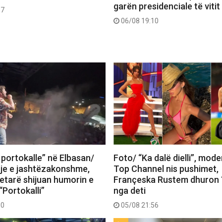
garën presidenciale të viti
57
06/08 19:10
 portokalle” në Elbasan/
Foto/ “Ka dalë dielli”, mode
je e jashtëzakonshme,
Top Channel nis pushimet,
tetarë shijuan humorin e
Françeska Rustem dhuron 
“Portokalli”
nga deti
30
05/08 21:56