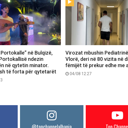
Portokalle” në Bulqizë,
Virozat mbushin Pediatrin
Portokallisë ndezin
Vlorë, deri në 80 vizita në d
n në qytetin minator.
fëmijët të prekur edhe me a
h të forta për qytetarët
04/08 12:27
53
@topchannelalbania
Top Channe