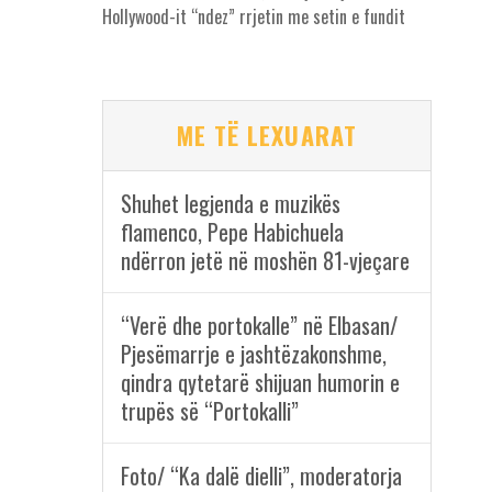
Hollywood-it “ndez” rrjetin me setin e fundit
ME TË LEXUARAT
Shuhet legjenda e muzikës
flamenco, Pepe Habichuela
ndërron jetë në moshën 81-vjeçare
“Verë dhe portokalle” në Elbasan/
Pjesëmarrje e jashtëzakonshme,
qindra qytetarë shijuan humorin e
trupës së “Portokalli”
Foto/ “Ka dalë dielli”, moderatorja