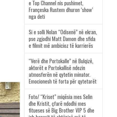
e Top Channel nis pushimet,
Françeska Rustem dhuron ‘show’
nga deti
Si e solli Nolan “Odisenë” në ekran,
pse zgjodhi Matt Damon dhe sfida
e filmit më ambicioz të karrierës
“Verë dhe Portokalle” në Bulqizë,
aktorët e Portokallisë ndezin
atmosferën në qytetin minator.
Emocionesh të forta për qytetarët
Foto/ “Kriset” miqësia mes Selin
dhe Kristit, çfarë ndodhi mes
fitueses së Big Brother VIP 5 dhe