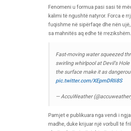
Fenomeni u formua pasi sasi të mëd
kalimi të ngushtë natyror. Forca e rr
fuqishme në sipërfaqe dhe nën ujë,
sa mahnitës aq edhe të rrezikshëm
Fast-moving water squeezed thr
swirling whirlpool at Devil’s Hol
the surface make it as dangerous
pic.twitter.com/XEpmDRIi8S
— AccuWeather (@accuweather
Pamjet e publikuara nga vendi i ngja
madhe, duke krijuar një vorbull të 