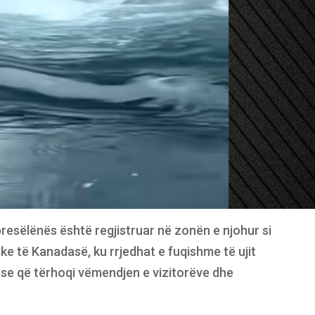
resëlënës është regjistruar në zonën e njohur si
ike të Kanadasë, ku rrjedhat e fuqishme të ujit
luese që tërhoqi vëmendjen e vizitorëve dhe