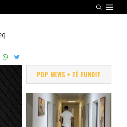
eq
POP NEWS • TË FUNDIT