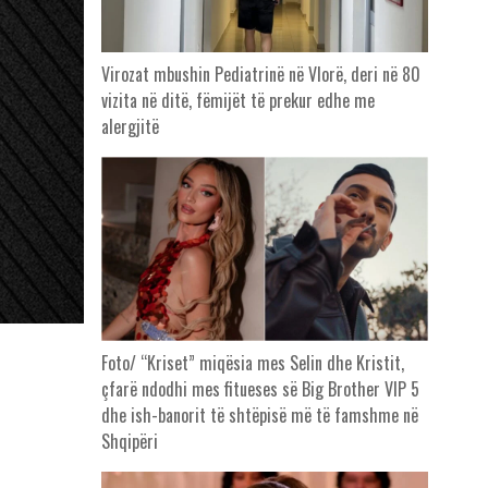
Virozat mbushin Pediatrinë në Vlorë, deri në 80
vizita në ditë, fëmijët të prekur edhe me
alergjitë
Foto/ “Kriset” miqësia mes Selin dhe Kristit,
çfarë ndodhi mes fitueses së Big Brother VIP 5
dhe ish-banorit të shtëpisë më të famshme në
Shqipëri