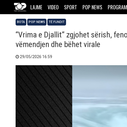
LAJME
VIDEO
SPORT
POP NEWS
PROGRAM
BOTA
POP NEWS
TË FUNDIT
“Vrima e Djallit” zgjohet sërish, fen
vëmendjen dhe bëhet virale
29/05/2026 16:59