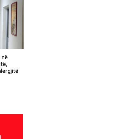
ë në
itë,
lergjitë
l