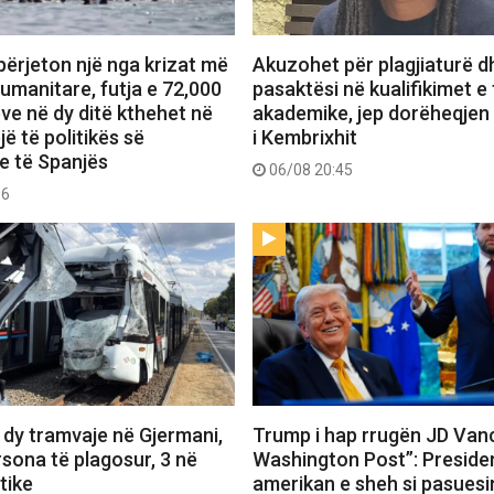
përjeton një nga krizat më
Akuzohet për plagjiaturë d
umanitare, futja e 72,000
pasaktësi në kualifikimet e t
ve në dy ditë kthehet në
akademike, jep dorëheqjen
ë të politikës së
i Kembrixhit
 të Spanjës
06/08 20:45
06
 dy tramvaje në Gjermani,
Trump i hap rrugën JD Van
sona të plagosur, 3 në
Washington Post”: Preside
itike
amerikan e sheh si pasuesin