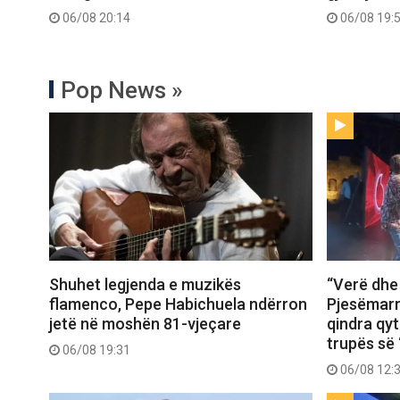
06/08 20:14
06/08 19:
Pop News »
Shuhet legjenda e muzikës
“Verë dhe
flamenco, Pepe Habichuela ndërron
Pjesëmarr
jetë në moshën 81-vjeçare
qindra qy
trupës së 
06/08 19:31
06/08 12: