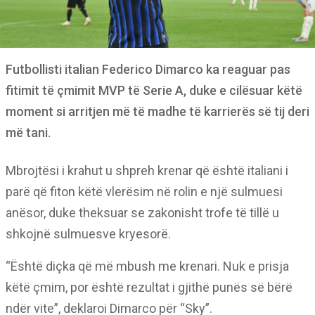
Futbollisti italian Federico Dimarco ka reaguar pas
fitimit të çmimit MVP të Serie A, duke e cilësuar këtë
moment si arritjen më të madhe të karrierës së tij deri
më tani.
Mbrojtësi i krahut u shpreh krenar që është italiani i
parë që fiton këtë vlerësim në rolin e një sulmuesi
anësor, duke theksuar se zakonisht trofe të tillë u
shkojnë sulmuesve kryesorë.
“Është diçka që më mbush me krenari. Nuk e prisja
këtë çmim, por është rezultat i gjithë punës së bërë
ndër vite”, deklaroi Dimarco për “Sky”.