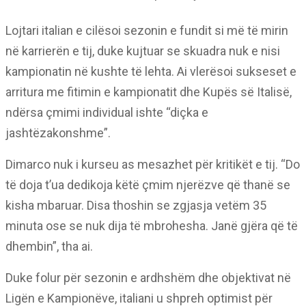
Lojtari italian e cilësoi sezonin e fundit si më të mirin
në karrierën e tij, duke kujtuar se skuadra nuk e nisi
kampionatin në kushte të lehta. Ai vlerësoi sukseset e
arritura me fitimin e kampionatit dhe Kupës së Italisë,
ndërsa çmimi individual ishte “diçka e
jashtëzakonshme”.
Dimarco nuk i kurseu as mesazhet për kritikët e tij. “Do
të doja t’ua dedikoja këtë çmim njerëzve që thanë se
kisha mbaruar. Disa thoshin se zgjasja vetëm 35
minuta ose se nuk dija të mbrohesha. Janë gjëra që të
dhembin”, tha ai.
Duke folur për sezonin e ardhshëm dhe objektivat në
Ligën e Kampionëve, italiani u shpreh optimist për