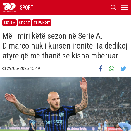
SPORT
SERIE A
SPORT
TË FUNDIT
Më i miri këtë sezon në Serie A,
Dimarco nuk i kursen ironitë: Ia dedikoj
atyre që më thanë se kisha mbëruar
29/05/2026 15:49