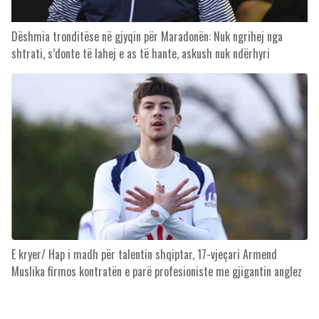
Dëshmia tronditëse në gjyqin për Maradonën: Nuk ngrihej nga
shtrati, s’donte të lahej e as të hante, askush nuk ndërhyri
E kryer/ Hap i madh për talentin shqiptar, 17-vjeçari Armend
Muslika firmos kontratën e parë profesioniste me gjigantin anglez