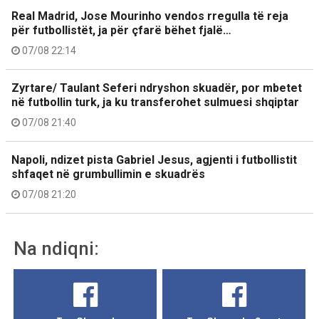
Real Madrid, Jose Mourinho vendos rregulla të reja
për futbollistët, ja për çfarë bëhet fjalë…
07/08 22:14
Zyrtare/ Taulant Seferi ndryshon skuadër, por mbetet
në futbollin turk, ja ku transferohet sulmuesi shqiptar
07/08 21:40
Napoli, ndizet pista Gabriel Jesus, agjenti i futbollistit
shfaqet në grumbullimin e skuadrës
07/08 21:20
Na ndiqni: