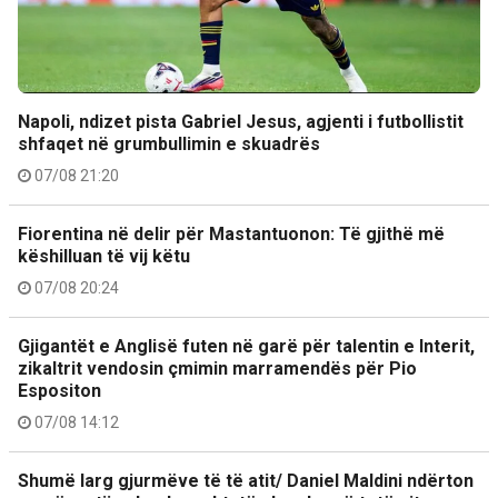
Napoli, ndizet pista Gabriel Jesus, agjenti i futbollistit
shfaqet në grumbullimin e skuadrës
07/08 21:20
Fiorentina në delir për Mastantuonon: Të gjithë më
këshilluan të vij këtu
07/08 20:24
Gjigantët e Anglisë futen në garë për talentin e Interit,
zikaltrit vendosin çmimin marramendës për Pio
Espositon
07/08 14:12
Shumë larg gjurmëve të të atit/ Daniel Maldini ndërton