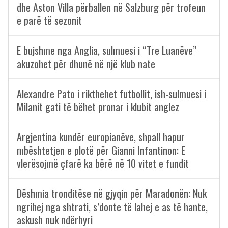
dhe Aston Villa përballen në Salzburg për trofeun
e parë të sezonit
E bujshme nga Anglia, sulmuesi i “Tre Luanëve”
akuzohet për dhunë në një klub nate
Alexandre Pato i rikthehet futbollit, ish-sulmuesi i
Milanit gati të bëhet pronar i klubit anglez
Argjentina kundër europianëve, shpall hapur
mbështetjen e plotë për Gianni Infantinon: E
vlerësojmë çfarë ka bërë në 10 vitet e fundit
Dëshmia tronditëse në gjyqin për Maradonën: Nuk
ngrihej nga shtrati, s’donte të lahej e as të hante,
askush nuk ndërhyri