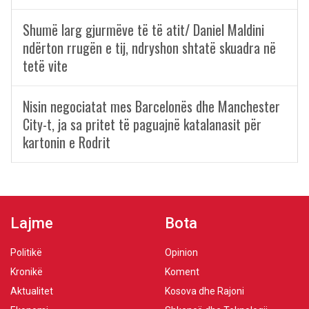
Shumë larg gjurmëve të të atit/ Daniel Maldini
ndërton rrugën e tij, ndryshon shtatë skuadra në
tetë vite
Nisin negociatat mes Barcelonës dhe Manchester
City-t, ja sa pritet të paguajnë katalanasit për
kartonin e Rodrit
Lajme
Bota
Politikë
Opinion
Kronikë
Koment
Aktualitet
Kosova dhe Rajoni