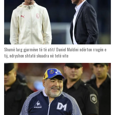
Shumë larg gjurmëve të të atit/ Daniel Maldini ndërton rrugën e
tij, ndryshon shtatë skuadra në tetë vite