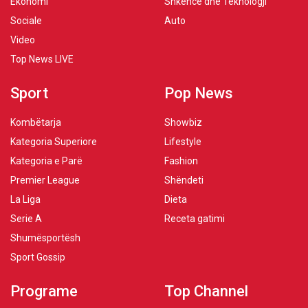
Ekonomi
Shkencë dhe Teknologji
Sociale
Auto
Video
Top News LIVE
Sport
Pop News
Kombëtarja
Showbiz
Kategoria Superiore
Lifestyle
Kategoria e Parë
Fashion
Premier League
Shëndeti
La Liga
Dieta
Serie A
Receta gatimi
Shumësportësh
Sport Gossip
Programe
Top Channel