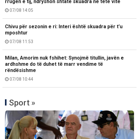
rrugën e tij, ndryshon shtatë skuadra në tetë vite
07/08 14:05
Chivu për sezonin e ri: Interi është skuadra për t’u
mposhtur
07/08 11:53
Milan, Amorim nuk fshihet: Synojmë titullin, javën e
ardhshme do të duhet të marr vendime të
rëndësishme
07/08 10:44
Sport »