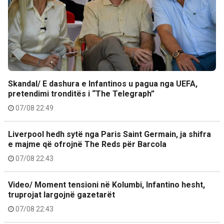
Skandal/ E dashura e Infantinos u pagua nga UEFA,
pretendimi tronditës i “The Telegraph”
07/08 22:49
Liverpool hedh sytë nga Paris Saint Germain, ja shifra
e majme që ofrojnë The Reds për Barcola
07/08 22:43
Video/ Moment tensioni në Kolumbi, Infantino hesht,
truprojat largojnë gazetarët
07/08 22:43