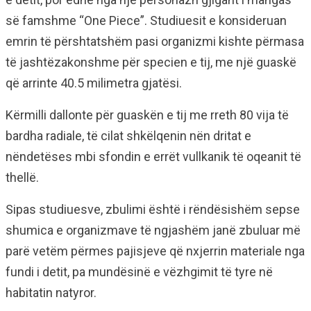
së famshme “One Piece”. Studiuesit e konsideruan
emrin të përshtatshëm pasi organizmi kishte përmasa
të jashtëzakonshme për specien e tij, me një guaskë
që arrinte 40.5 milimetra gjatësi.
Kërmilli dallonte për guaskën e tij me rreth 80 vija të
bardha radiale, të cilat shkëlqenin nën dritat e
nëndetëses mbi sfondin e errët vullkanik të oqeanit të
thellë.
Sipas studiuesve, zbulimi është i rëndësishëm sepse
shumica e organizmave të ngjashëm janë zbuluar më
parë vetëm përmes pajisjeve që nxjerrin materiale nga
fundi i detit, pa mundësinë e vëzhgimit të tyre në
habitatin natyror.