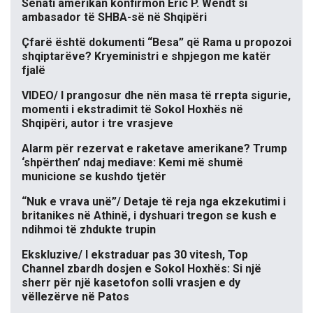
Senati amerikan konfirmon Eric P. Wendt si
ambasador të SHBA-së në Shqipëri
Çfarë është dokumenti “Besa” që Rama u propozoi
shqiptarëve? Kryeministri e shpjegon me katër
fjalë
VIDEO/ I prangosur dhe nën masa të rrepta sigurie,
momenti i ekstradimit të Sokol Hoxhës në
Shqipëri, autor i tre vrasjeve
Alarm për rezervat e raketave amerikane? Trump
‘shpërthen’ ndaj mediave: Kemi më shumë
municione se kushdo tjetër
“Nuk e vrava unë”/ Detaje të reja nga ekzekutimi i
britanikes në Athinë, i dyshuari tregon se kush e
ndihmoi të zhdukte trupin
Ekskluzive/ I ekstraduar pas 30 vitesh, Top
Channel zbardh dosjen e Sokol Hoxhës: Si një
sherr për një kasetofon solli vrasjen e dy
vëllezërve në Patos