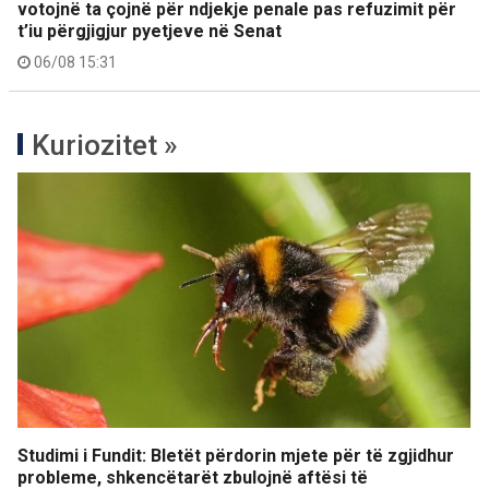
votojnë ta çojnë për ndjekje penale pas refuzimit për
t’iu përgjigjur pyetjeve në Senat
06/08 15:31
Kuriozitet »
Studimi i Fundit: Bletët përdorin mjete për të zgjidhur
probleme, shkencëtarët zbulojnë aftësi të