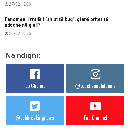
27/02 12:03
Fenomeni i rrallë i “shiut të kuq”, çfarë pritet të
ndodhë në qiell?
25/02 10:25
Na ndiqni:
Top Channel
@topchannelalbania
@tchbreakingnews
Top Channel