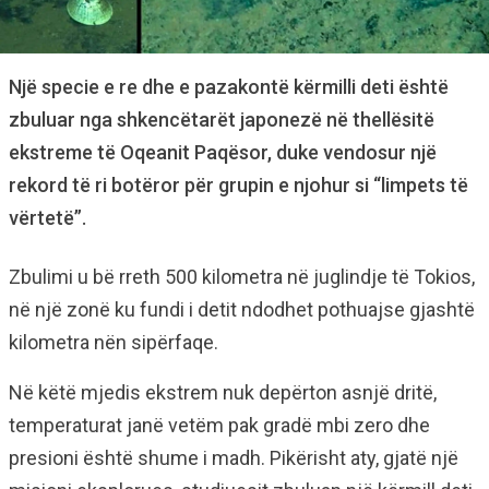
Një specie e re dhe e pazakontë kërmilli deti është
zbuluar nga shkencëtarët japonezë në thellësitë
ekstreme të Oqeanit Paqësor, duke vendosur një
rekord të ri botëror për grupin e njohur si “limpets të
vërtetë”.
Zbulimi u bë rreth 500 kilometra në juglindje të Tokios,
në një zonë ku fundi i detit ndodhet pothuajse gjashtë
kilometra nën sipërfaqe.
Në këtë mjedis ekstrem nuk depërton asnjë dritë,
temperaturat janë vetëm pak gradë mbi zero dhe
presioni është shume i madh. Pikërisht aty, gjatë një