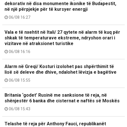
dekorativ në disa monumente ikonike të Budapestit,
në një përpjekje për të kursyer energji
06/08 16:27
Vala e të nxehtit në Itali/ 27 qytete në alarm të kuq për
shkak të temperaturave ekstreme, ndryshon orari i
vizitave në atraksionet turistike
06/08 16:16
Alarm në Greqi/ Kosturi izolohet pas shpërthimit të
lisë së deleve dhe dhive, ndalohet lëvizja e bagëtive
06/08 15:55
Britania ‘godet’ Rusinë me sanksione të reja, në
shënjestër 6 banka dhe cisternat e naftës së Moskës
06/08 15:43
Telashe të reja për Anthony Fauci, republikanët