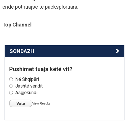
ende pothuajse të paeksploruara.
Top Channel
SONDAZH
Pushimet tuaja këtë vit?
Në Shqipëri
Jashtë vendit
Asgjëkundi
Vote
View Results