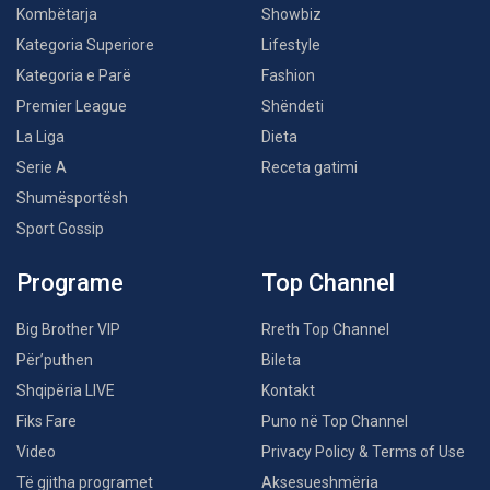
Kombëtarja
Showbiz
Kategoria Superiore
Lifestyle
Kategoria e Parë
Fashion
Premier League
Shëndeti
La Liga
Dieta
Serie A
Receta gatimi
Shumësportësh
Sport Gossip
Programe
Top Channel
Big Brother VIP
Rreth Top Channel
Për’puthen
Bileta
Shqipëria LIVE
Kontakt
Fiks Fare
Puno në Top Channel
Video
Privacy Policy & Terms of Use
Të gjitha programet
Aksesueshmëria