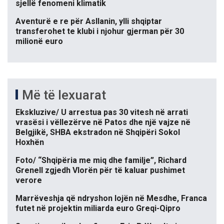
sjellë fenomeni klimatik
Aventurë e re për Asllanin, ylli shqiptar
transferohet te klubi i njohur gjerman për 30
milionë euro
Më të lexuarat
Ekskluzive/ U arrestua pas 30 vitesh në arrati
vrasësi i vëllezërve në Patos dhe një vajze në
Belgjikë, SHBA ekstradon në Shqipëri Sokol
Hoxhën
Foto/ “Shqipëria me miq dhe familje”, Richard
Grenell zgjedh Vlorën për të kaluar pushimet
verore
Marrëveshja që ndryshon lojën në Mesdhe, Franca
futet në projektin miliarda euro Greqi-Qipro