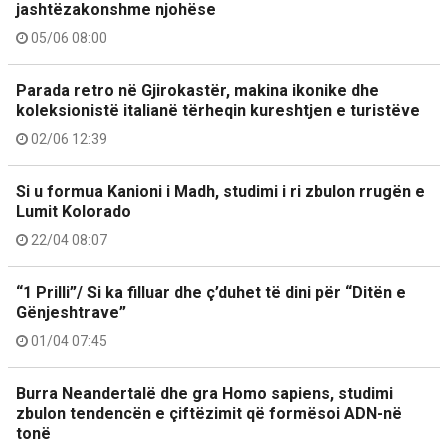
jashtëzakonshme njohëse
05/06 08:00
Parada retro në Gjirokastër, makina ikonike dhe
koleksionistë italianë tërheqin kureshtjen e turistëve
02/06 12:39
Si u formua Kanioni i Madh, studimi i ri zbulon rrugën e
Lumit Kolorado
22/04 08:07
“1 Prilli”/ Si ka filluar dhe ç’duhet të dini për “Ditën e
Gënjeshtrave”
01/04 07:45
Burra Neandertalë dhe gra Homo sapiens, studimi
zbulon tendencën e çiftëzimit që formësoi ADN-në
tonë