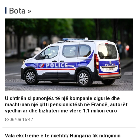
Bota »
U shtirën si punonjës të një kompanie sigurie dhe
mashtruan një çifti pensionistësh në Francë, autorët
vjedhin ar dhe bizhuteri me vlerë 1.1 milion euro
06/08 16:42
Vala ekstreme e të nxehtit/ Hungaria fik ndriçimin