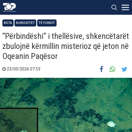
BOTA
KURIOZITET
TË FUNDIT
“Përbindëshi” i thellësive, shkencëtarët
zbulojnë kërmillin misterioz që jeton në
Oqeanin Paqësor
23/05/2026 07:53