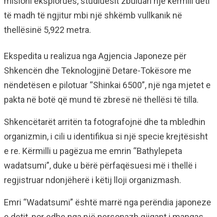
misioni eksplorues, studiuesit zbuluan një kërmill deti
të madh të ngjitur mbi një shkëmb vullkanik në
thellësinë 5,922 metra.
Ekspedita u realizua nga Agjencia Japoneze për
Shkencën dhe Teknologjinë Detare-Tokësore me
nëndetësen e pilotuar “Shinkai 6500”, një nga mjetet e
pakta në botë që mund të zbresë në thellësi të tilla.
Shkencëtarët arritën ta fotografojnë dhe ta mbledhin
organizmin, i cili u identifikua si një specie krejtësisht
e re. Kërmilli u pagëzua me emrin “Bathylepeta
wadatsumi”, duke u bërë përfaqësuesi më i thellë i
regjistruar ndonjëherë i këtij lloji organizmash.
Emri “Wadatsumi” është marrë nga perëndia japoneze
e detit, por edhe nga një personazh gjigant i mangas