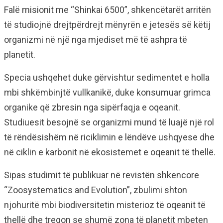
Falë misionit me “Shinkai 6500”, shkencëtarët arritën
të studiojnë drejtpërdrejt mënyrën e jetesës së këtij
organizmi në një nga mjediset më të ashpra të
planetit.
Specia ushqehet duke gërvishtur sedimentet e holla
mbi shkëmbinjtë vullkanikë, duke konsumuar grimca
organike që zbresin nga sipërfaqja e oqeanit.
Studiuesit besojnë se organizmi mund të luajë një rol
të rëndësishëm në riciklimin e lëndëve ushqyese dhe
në ciklin e karbonit në ekosistemet e oqeanit të thellë.
Sipas studimit të publikuar në revistën shkencore
“Zoosystematics and Evolution”, zbulimi shton
njohuritë mbi biodiversitetin misterioz të oqeanit të
thellë dhe tregon se shumë zona të planetit mbeten