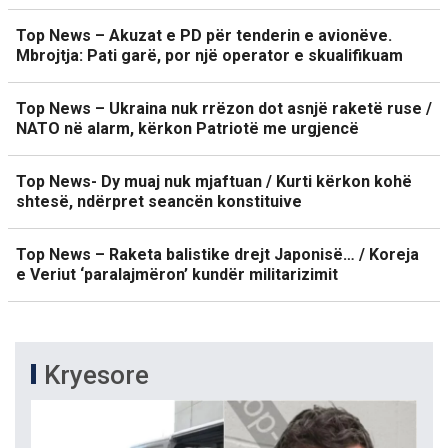
Top News – Akuzat e PD për tenderin e avionëve.
Mbrojtja: Pati garë, por një operator e skualifikuam
Top News – Ukraina nuk rrëzon dot asnjë raketë ruse /
NATO në alarm, kërkon Patriotë me urgjencë
Top News- Dy muaj nuk mjaftuan / Kurti kërkon kohë
shtesë, ndërpret seancën konstituive
Top News – Raketa balistike drejt Japonisë… / Koreja
e Veriut ‘paralajmëron’ kundër militarizimit
Kryesore