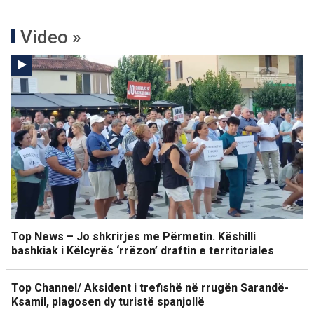
Video »
Top News – Jo shkrirjes me Përmetin. Këshilli
bashkiak i Këlcyrës ‘rrëzon’ draftin e territoriales
Top Channel/ Aksident i trefishë në rrugën Sarandë-
Ksamil, plagosen dy turistë spanjollë