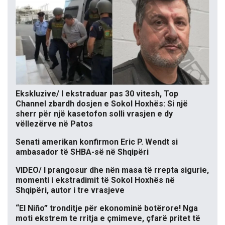
Ekskluzive/ I ekstraduar pas 30 vitesh, Top
Channel zbardh dosjen e Sokol Hoxhës: Si një
sherr për një kasetofon solli vrasjen e dy
vëllezërve në Patos
Senati amerikan konfirmon Eric P. Wendt si
ambasador të SHBA-së në Shqipëri
VIDEO/ I prangosur dhe nën masa të rrepta sigurie,
momenti i ekstradimit të Sokol Hoxhës në
Shqipëri, autor i tre vrasjeve
“El Niño” tronditje për ekonominë botërore! Nga
moti ekstrem te rritja e çmimeve, çfarë pritet të