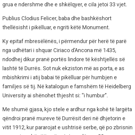
grua e ndershme dhe e shkëlqyer, e cila jetoi 33 vjet.
Publius Clodius Felicer, baba dhe bashkëshort
thellësisht i pikëlluar, e ngriti këtë Monument.
Ky epitaf mbresëlënës, i përmendur për herë të parë
nga udhëtari i shquar Ciriaco d’Ancona më 1435,
ndodhej dikur pranë portës lindore të kështjellës së
lashtë të Durrës. Sot nuk ekziston më as porta, e as
mbishkrimi i atij babai të pikëlluar për humbjen e
familjes së tij. Në katalogun e famshëm të Heidelberg
University ai shënohet thjesht si: “i humbur”.
Me shumë gjasa, kjo stele e ardhur nga kohë të largëta
qëndroi pranë mureve të Durrësit deri në dhjetorin e
vitit 1912, kur pararojat e ushtrisë serbe, që po zbrisnin