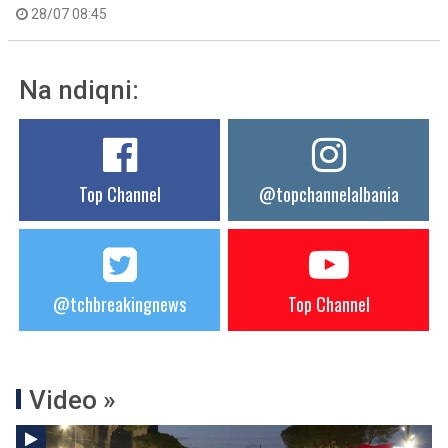
28/07 08:45
Na ndiqni:
Top Channel
@topchannelalbania
@tchbreakingnews
Top Channel
Video »