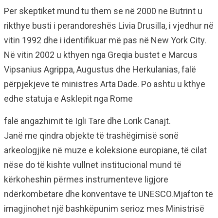
Per skeptiket mund tu them se në 2000 ne Butrint u
rikthye busti i perandoreshës Livia Drusilla, i vjedhur në
vitin 1992 dhe i identifikuar më pas në New York City.
Në vitin 2002 u kthyen nga Greqia bustet e Marcus
Vipsanius Agrippa, Augustus dhe Herkulanias, falë
përpjekjeve të ministres Arta Dade. Po ashtu u kthye
edhe statuja e Asklepit nga Rome
falë angazhimit të Igli Tare dhe Lorik Canajt.
Janë me qindra objekte të trashëgimisë sonë
arkeologjike në muze e koleksione europiane, të cilat
nëse do të kishte vullnet institucional mund të
kërkoheshin përmes instrumenteve ligjore
ndërkombëtare dhe konventave të UNESCO.Mjafton të
imagjinohet një bashkëpunim serioz mes Ministrisë