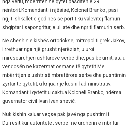
nga veriu, mbërritën në qytet pasditen e 29
nëntorit.Komandanti i njësisë, Kolonel Branko , pasi
ngjiti shkallët e godinës së portit ku valëvitej flamuri
shqiptar i sapongritur, e uli atë dhe ngriti flamurin serb.
Në sheshin e kishës ortodokse, mitropoliti grek Jakov,
i rrethuar nga një grusht njerëzish, u uroi
mirëseardhjen ushtarëve serbë dhe, pas bekimit, ata u
vendosën në kazermat osmane të qytetit.Me
mbërritjen e ushtrisë mbretërore serbe dhe pushtimin
zyrtar të qytetit, u krijua një këshill administrativ.
Komandant i qytetit u caktua Koloneli Branko, ndërsa
guvernator civil Ivan Ivanishević.
Nuk kishin kaluar veçse pak javë nga pushtimi i
Durrësit kur autoritetet serbe me urdherin e mbritur