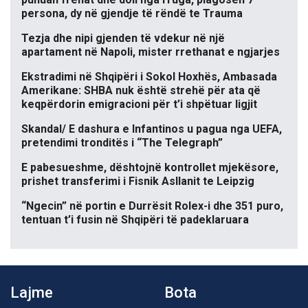
persona, dy në gjendje të rëndë te Trauma
Tezja dhe nipi gjenden të vdekur në një
apartament në Napoli, mister rrethanat e ngjarjes
Ekstradimi në Shqipëri i Sokol Hoxhës, Ambasada
Amerikane: SHBA nuk është strehë për ata që
keqpërdorin emigracioni për t’i shpëtuar ligjit
Skandal/ E dashura e Infantinos u pagua nga UEFA,
pretendimi tronditës i “The Telegraph”
E pabesueshme, dështojnë kontrollet mjekësore,
prishet transferimi i Fisnik Asllanit te Leipzig
“Ngecin” në portin e Durrësit Rolex-i dhe 351 puro,
tentuan t’i fusin në Shqipëri të padeklaruara
Lajme
Bota