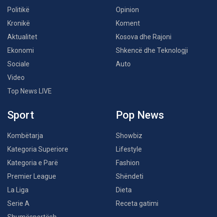
Politikë
Opinion
Kronikë
Koment
Aktualitet
Kosova dhe Rajoni
Ekonomi
Shkencë dhe Teknologji
Sociale
Auto
Video
Top News LIVE
Sport
Pop News
Kombëtarja
Showbiz
Kategoria Superiore
Lifestyle
Kategoria e Parë
Fashion
Premier League
Shëndeti
La Liga
Dieta
Serie A
Receta gatimi