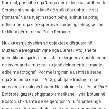
Durrësit, por edhe nga ‘bregu serb’, dedikuar atdheut të
Serbisë si shenjë e lirisë që solli këtu ushtria e saj
fitimtare.”Në të njëjtin raport bëhej e ditur se pritej
edhe mbërritja e “ekspertëve” serbë nga Beogradi për
të filluar gërmime në Porto Romano.
Nuk ka asnjë dyshim se objektet e dërguara në
Muzeun e Beogradit vijnë nga Durrësi. Ato janë të
identifikuara qartë, si në listat e dërguesve, ashtu edhe
në inventarët e muzeut, ku janë dokumentuar madje
edhe me fotografi. Por me largimin e ushtrisë serbe
nga Shqipëria në prill 1913, grabitja e trashëgimisë
arkeologjike nuk përfundoi. Në kulmin e Luftës së Parë
Botërore, gazeta shqiptaro-amerikane Illyria, botuar në
Boston, shkruante se në qershor 1916 fshatarë nga
periferia e Durrësit zbuluan një statujë mbresëlënëse.