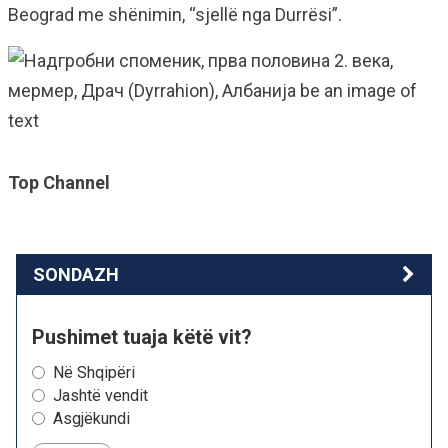
Beograd me shënimin, “sjellë nga Durrësi”.
Top Channel
SONDAZH
Pushimet tuaja këtë vit?
Në Shqipëri
Jashtë vendit
Asgjëkundi