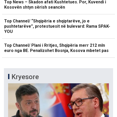
Top News – Skadon afati Kushtetues. Por, Kuvendi i
Kosovën shtyn sërish seancën
Top Channel/ “Shqipëria e shqiptarëve, jo e
pushtetarëve”, protestuesit në bulevard: Rama SPAK-
YOU
Top Channel/ Plani i Rritjes, Shqipëria merr 212 mln
euro nga BE. Penalizohet Bosnja, Kosova mbetet pas
Kryesore