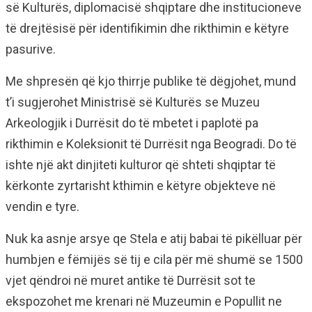
së Kulturës, diplomacisë shqiptare dhe institucioneve
të drejtësisë për identifikimin dhe rikthimin e këtyre
pasurive.
Me shpresën që kjo thirrje publike të dëgjohet, mund
t’i sugjerohet Ministrisë së Kulturës se Muzeu
Arkeologjik i Durrësit do të mbetet i paplotë pa
rikthimin e Koleksionit të Durrësit nga Beogradi. Do të
ishte një akt dinjiteti kulturor që shteti shqiptar të
kërkonte zyrtarisht kthimin e këtyre objekteve në
vendin e tyre.
Nuk ka asnje arsye qe Stela e atij babai të pikëlluar për
humbjen e fëmijës së tij e cila për më shumë se 1500
vjet qëndroi në muret antike të Durrësit sot te
ekspozohet me krenari në Muzeumin e Popullit ne