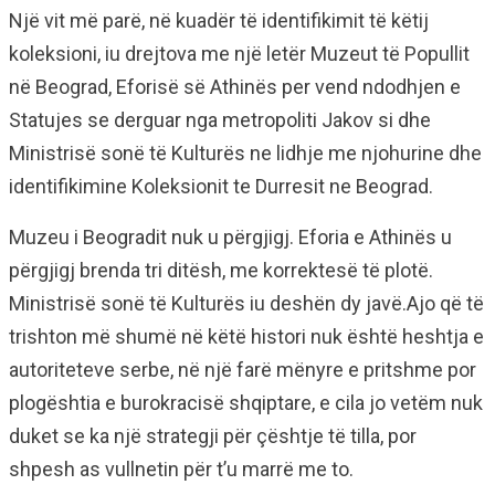
Një vit më parë, në kuadër të identifikimit të këtij
koleksioni, iu drejtova me një letër Muzeut të Popullit
në Beograd, Eforisë së Athinës per vend ndodhjen e
Statujes se derguar nga metropoliti Jakov si dhe
Ministrisë sonë të Kulturës ne lidhje me njohurine dhe
identifikimine Koleksionit te Durresit ne Beograd.
Muzeu i Beogradit nuk u përgjigj. Eforia e Athinës u
përgjigj brenda tri ditësh, me korrektesë të plotë.
Ministrisë sonë të Kulturës iu deshën dy javë.Ajo që të
trishton më shumë në këtë histori nuk është heshtja e
autoriteteve serbe, në një farë mënyre e pritshme por
plogështia e burokracisë shqiptare, e cila jo vetëm nuk
duket se ka një strategji për çështje të tilla, por
shpesh as vullnetin për t’u marrë me to.