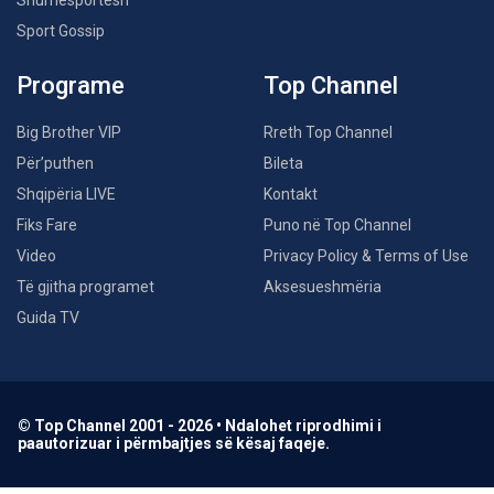
Shumësportësh
Sport Gossip
Programe
Top Channel
Big Brother VIP
Rreth Top Channel
Për’puthen
Bileta
Shqipëria LIVE
Kontakt
Fiks Fare
Puno në Top Channel
Video
Privacy Policy & Terms of Use
Të gjitha programet
Aksesueshmëria
Guida TV
© Top Channel 2001 - 2026 • Ndalohet riprodhimi i
paautorizuar i përmbajtjes së kësaj faqeje.