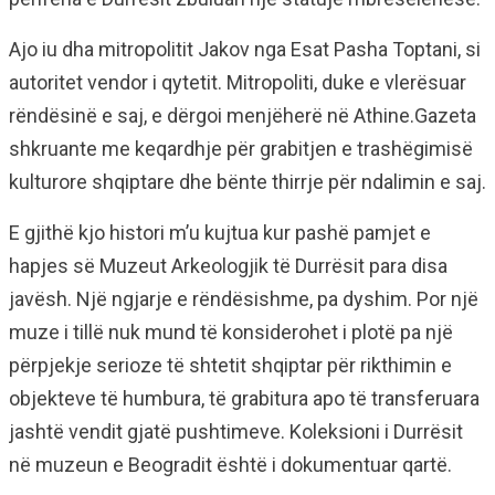
Ajo iu dha mitropolitit Jakov nga Esat Pasha Toptani, si
autoritet vendor i qytetit. Mitropoliti, duke e vlerësuar
rëndësinë e saj, e dërgoi menjëherë në Athine.Gazeta
shkruante me keqardhje për grabitjen e trashëgimisë
kulturore shqiptare dhe bënte thirrje për ndalimin e saj.
E gjithë kjo histori m’u kujtua kur pashë pamjet e
hapjes së Muzeut Arkeologjik të Durrësit para disa
javësh. Një ngjarje e rëndësishme, pa dyshim. Por një
muze i tillë nuk mund të konsiderohet i plotë pa një
përpjekje serioze të shtetit shqiptar për rikthimin e
objekteve të humbura, të grabitura apo të transferuara
jashtë vendit gjatë pushtimeve. Koleksioni i Durrësit
në muzeun e Beogradit është i dokumentuar qartë.