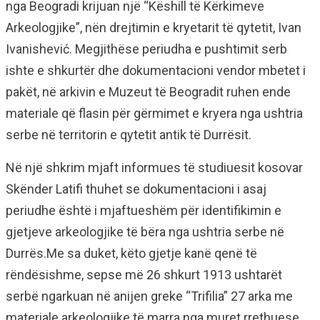
nga Beogradi krijuan një “Këshill të Kërkimeve
Arkeologjike”, nën drejtimin e kryetarit të qytetit, Ivan
Ivanishević. Megjithëse periudha e pushtimit serb
ishte e shkurtër dhe dokumentacioni vendor mbetet i
pakët, në arkivin e Muzeut të Beogradit ruhen ende
materiale që flasin për gërmimet e kryera nga ushtria
serbe në territorin e qytetit antik të Durrësit.
Në një shkrim mjaft informues të studiuesit kosovar
Skënder Latifi thuhet se dokumentacioni i asaj
periudhe është i mjaftueshëm për identifikimin e
gjetjeve arkeologjike të bëra nga ushtria serbe në
Durrës.Me sa duket, këto gjetje kanë qenë të
rëndësishme, sepse më 26 shkurt 1913 ushtarët
serbë ngarkuan në anijen greke “Trifilia” 27 arka me
materiale arkeologjike të marra nga muret rrethuese