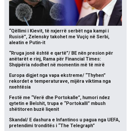
“Qëllimi i Kievit, të nxjerrë serbët nga kampi i
Rusisë”, Zelensky takohet me Vuçiç në Serbi,
aleatin e Putin-it
“Rruga jonë është e qartë”/ BE nën presion për
anëtarët e rinj, Rama për Financial Times:
Shqipëria ndodhet në momentin më të mirë
Europa digjet nga vapa ekstreme/ “Thyhen”
rekordet e temperaturave, mijëra viktima nga
nxehtësia
Festë me “Verë dhe Portokalle”, humori ndez
qytetin e Belshit, trupa e “Portokalli” mbush
shëtitoren buzë liqenit
Skandal/ E dashura e Infantinos u pagua nga UEFA,
pretendimi tronditës i “The Telegraph”