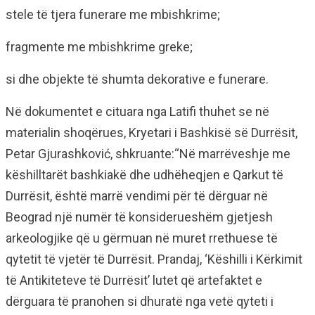
stele të tjera funerare me mbishkrime;
fragmente me mbishkrime greke;
si dhe objekte të shumta dekorative e funerare.
Në dokumentet e cituara nga Latifi thuhet se në
materialin shoqërues, Kryetari i Bashkisë së Durrësit,
Petar Gjurashković, shkruante:“Në marrëveshje me
këshilltarët bashkiakë dhe udhëheqjen e Qarkut të
Durrësit, është marrë vendimi për të dërguar në
Beograd një numër të konsiderueshëm gjetjesh
arkeologjike që u gërmuan në muret rrethuese të
qytetit të vjetër të Durrësit. Prandaj, ‘Këshilli i Kërkimit
të Antikiteteve të Durrësit’ lutet që artefaktet e
dërguara të pranohen si dhuratë nga vetë qyteti i