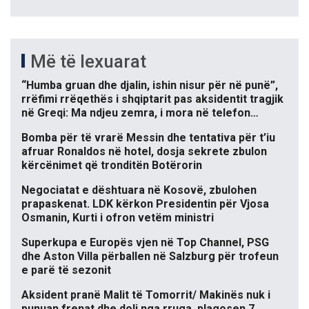
Më të lexuarat
“Humba gruan dhe djalin, ishin nisur për në punë”,
rrëfimi rrëqethës i shqiptarit pas aksidentit tragjik
në Greqi: Ma ndjeu zemra, i mora në telefon…
Bomba për të vrarë Messin dhe tentativa për t’iu
afruar Ronaldos në hotel, dosja sekrete zbulon
kërcënimet që tronditën Botërorin
Negociatat e dështuara në Kosovë, zbulohen
prapaskenat. LDK kërkon Presidentin për Vjosa
Osmanin, Kurti i ofron vetëm ministri
Superkupa e Europës vjen në Top Channel, PSG
dhe Aston Villa përballen në Salzburg për trofeun
e parë të sezonit
Aksident pranë Malit të Tomorrit/ Makinës nuk i
punuan frenat dhe doli nga rruga, plagosen 7