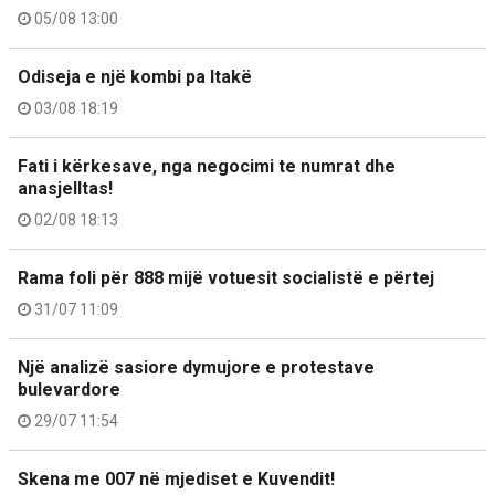
05/08 13:00
Odiseja e një kombi pa Itakë
03/08 18:19
Fati i kërkesave, nga negocimi te numrat dhe
anasjelltas!
02/08 18:13
Rama foli për 888 mijë votuesit socialistë e përtej
31/07 11:09
Një analizë sasiore dymujore e protestave
bulevardore
29/07 11:54
Skena me 007 në mjediset e Kuvendit!