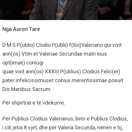
Nga Auron Tare
D·M·S P(ublio) Clodio P(ublii) f(ilio)Valeriano qui vixit
ann(os) VIIIn et Valeriae Secundae matri eius
opt(imae) coniugi
quae vixit ann(os) XXXIII P(ublius) Clodius Felic(er)
pater infelicissimuset coniux merentissimae posuit
Dis Manibus Sacrum
Për shpirtrat e të vdekurve.
Për Publius Clodius Valerianus, birin e Publius Clodius,
i cili jetoi 8 vjet, dhe për Valeria Secunda, nënën e tij,