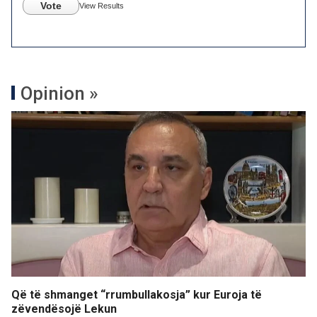
Vote
View Results
Opinion »
Që të shmanget “rrumbullakosja” kur Euroja të
zëvendësojë Lekun