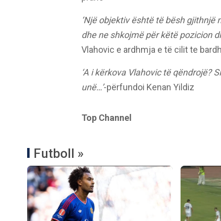
‘Një objektiv është të bësh gjithn
dhe ne shkojmë për këtë pozicion 
Vlahovic e ardhmja e të cilit te bar
‘A i kërkova Vlahovic të qëndrojë? S
unë…’
-përfundoi Kenan Yildiz
Top Channel
Futboll »