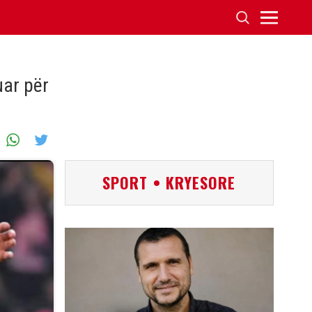
uar për
SPORT • KRYESORE