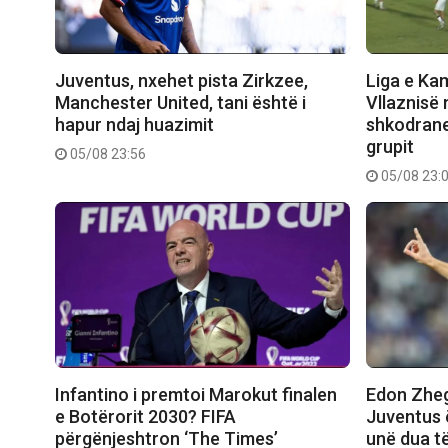
Juventus, nxehet pista Zirkzee,
Liga e Ka
Manchester United, tani është i
Vllaznisë 
hapur ndaj huazimit
shkodranet
grupit
05/08 23:56
05/08 23:
Infantino i premtoi Marokut finalen
Edon Zhegr
e Botërorit 2030? FIFA
Juventus 
përgënjeshtron ‘The Times’
unë dua t