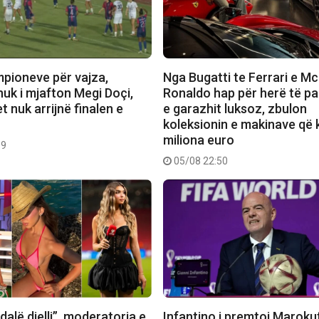
mpioneve për vajza,
Nga Bugatti te Ferrari e M
nuk i mjafton Megi Doçi,
Ronaldo hap për herë të pa
 nuk arrijnë finalen e
e garazhit luksoz, zbulon
koleksionin e makinave që 
miliona euro
09
05/08 22:50
dalë dielli”, moderatorja e
Infantino i premtoi Marokut