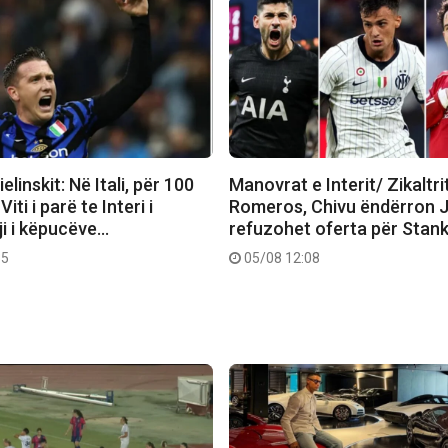
ielinskit: Në Itali, për 100
Manovrat e Interit/ Zikaltri
Viti i parë te Interi i
Romeros, Chivu ëndërron 
ji i këpucëve…
refuzohet oferta për Stan
35
05/08 12:08