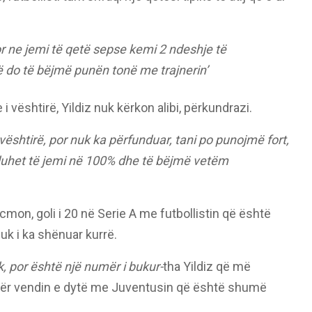
or ne jemi të qetë sepse kemi 2 ndeshje të
ë do të bëjmë punën tonë me trajnerin’
i vështirë, Yildiz nuk kërkon alibi, përkundrazi.
 vështirë, por nuk ka përfunduar, tani po punojmë fort,
 duhet të jemi në 100% dhe të bëjmë vetëm
cmon, goli i 20 në Serie A me futbollistin që është
uk i ka shënuar kurrë.
 por është një numër i bukur-
tha Yildiz që më
për vendin e dytë me Juventusin që është shumë