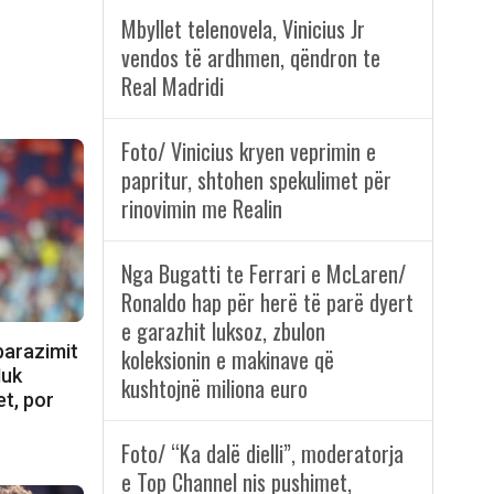
Mbyllet telenovela, Vinicius Jr
vendos të ardhmen, qëndron te
Real Madridi
Foto/ Vinicius kryen veprimin e
papritur, shtohen spekulimet për
rinovimin me Realin
Nga Bugatti te Ferrari e McLaren/
Ronaldo hap për herë të parë dyert
e garazhit luksoz, zbulon
 barazimit
koleksionin e makinave që
Nuk
kushtojnë miliona euro
t, por
Foto/ “Ka dalë dielli”, moderatorja
e Top Channel nis pushimet,