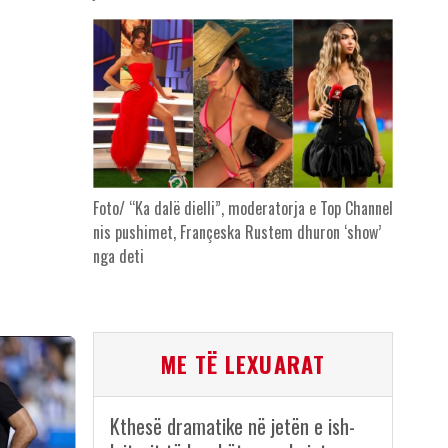
Foto/ “Ka dalë dielli”, moderatorja e Top Channel
nis pushimet, Françeska Rustem dhuron ‘show’
nga deti
ME TË LEXUARAT
Kthesë dramatike në jetën e ish-