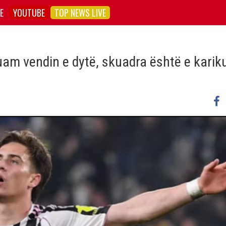
E
YOUTUBE
TOP NEWS LIVE
Duam vendin e dytë, skuadra është e karik