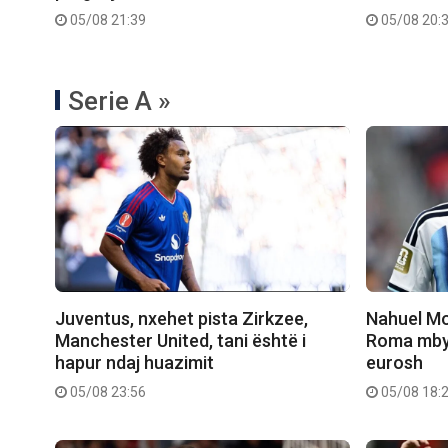
05/08 21:39
05/08 20:
Serie A »
Juventus, nxehet pista Zirkzee,
Nahuel Mo
Manchester United, tani është i
Roma mbyll
hapur ndaj huazimit
eurosh
05/08 23:56
05/08 18: