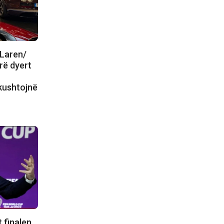
cLaren/
rë dyert
kushtojnë
 finalen