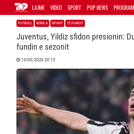
LAJME
VIDEO
SPORT
POP NEWS
PROGRAM
FUTBOLL
SERIE A
SPORT
TË FUNDIT
Juventus, Yildiz sfidon presionin: 
fundin e sezonit
13/05/2026 20:13