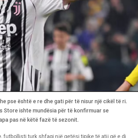
 pse është e re dhe gati për të nisur një cikël të ri.
us Store ishte mundësia për të konfirmuar se
pa pas në këtë fazë të sezonit.
tbollisti turk shfaqi një qetësi tipike të atij që e di