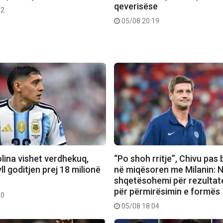
qeverisëse
32
05/08 20:19
lina vishet verdhekuq,
“Po shoh rritje”, Chivu pas
 goditjen prej 18 milionë
në miqësoren me Milanin: 
shqetësohemi për rezultate
për përmirësimin e formës
20
05/08 18:04