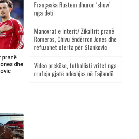
Françeska Rustem dhuron ‘show’
nga deti
Manovrat e Interit/ Zikaltrit pranë
Romeros, Chivu ëndërron Jones dhe
refuzohet oferta për Stankovic
t pranë
Jones dhe
Video prekëse, futbollisti vritet nga
kovic
rrufeja gjatë ndeshjes në Tajlandë