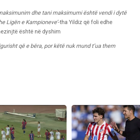
jë maksimunim dhe tani maksimumi është vendi i dytë
dhe Ligën e Kampioneve’
-tha Yildiz që foli edhe
dhezinjtë është në dyshim
igurisht që e bëra, por këtë nuk mund t’ua them