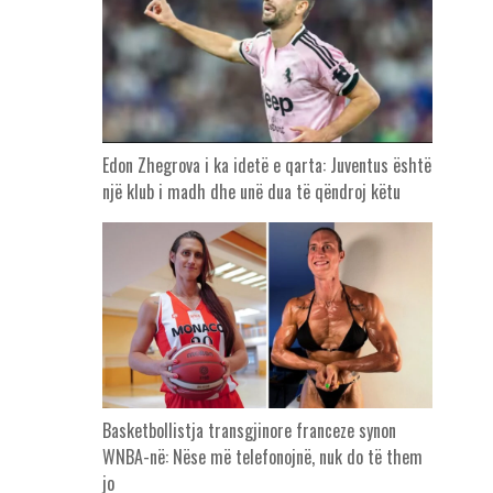
Edon Zhegrova i ka idetë e qarta: Juventus është
një klub i madh dhe unë dua të qëndroj këtu
Basketbollistja transgjinore franceze synon
WNBA-në: Nëse më telefonojnë, nuk do të them
jo