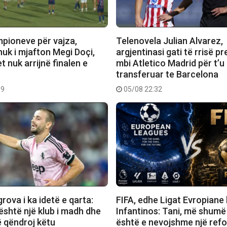
mpioneve për vajza,
Telenovela Julian Alvarez,
nuk i mjafton Megi Doçi,
argjentinasi gati të rrisë pr
 nuk arrijnë finalen e
mbi Atletico Madrid për t’u
transferuar te Barcelona
09
05/08 22:32
ova i ka idetë e qarta:
FIFA, edhe Ligat Evropiane
është një klub i madh dhe
Infantinos: Tani, më shumë
ë qëndroj këtu
është e nevojshme një ref