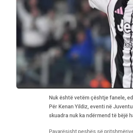
Nuk është vetëm çështje fanele, edhe
Për Kenan Yildiz, eventi në Juvent
skuadra nuk ka ndërmend të bëjë ha
Pavarësisht peshës së pritshmërive, fu