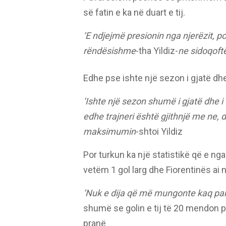
së fatin e ka në duart e tij.
‘E ndjejmë presionin nga njerëzit, p
rëndësishme
-tha Yildiz-
ne sidoqoft
Edhe pse ishte një sezon i gjatë dhe 
‘Ishte një sezon shumë i gjatë dhe i
edhe trajneri është gjithnjë me ne,
maksimumin
-shtoi Yildiz
Por turkun ka një statistikë që e nga
vetëm 1 gol larg dhe Fiorentinës ai n
‘Nuk e dija që më mungonte kaq pak,
shumë se golin e tij të 20 mendon 
pranë