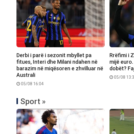
Derbi i parë i sezonit mbyllet pa
Rrëfimi i Z
fitues, Interi dhe Milani ndahen në
mijë euro. 
barazim në miqësoren e zhvilluar në
dobët? Fa
Australi
05/08 13:
05/08 16:04
Sport »