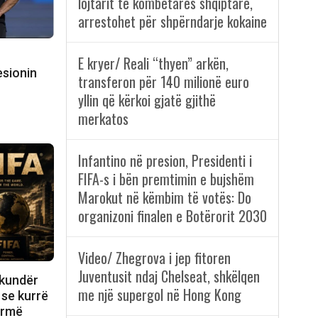
lojtarit të kombëtares shqiptare,
arrestohet për shpërndarje kokaine
E kryer/ Reali “thyen” arkën,
esionin
transferon për 140 milionë euro
yllin që kërkoi gjatë gjithë
merkatos
Infantino në presion, Presidenti i
FIFA-s i bën premtimin e bujshëm
Marokut në këmbim të votës: Do
organizoni finalen e Botërorit 2030
Video/ Zhegrova i jep fitoren
Juventusit ndaj Chelseat, shkëlqen
 kundër
me një supergol në Hong Kong
 se kurrë
ormë