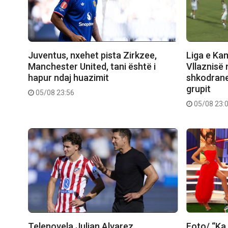
Juventus, nxehet pista Zirkzee,
Liga e Ka
Manchester United, tani është i
Vllaznisë 
hapur ndaj huazimit
shkodranet
grupit
05/08 23:56
05/08 23:
Telenovela Julian Alvarez,
Foto/ “Ka 